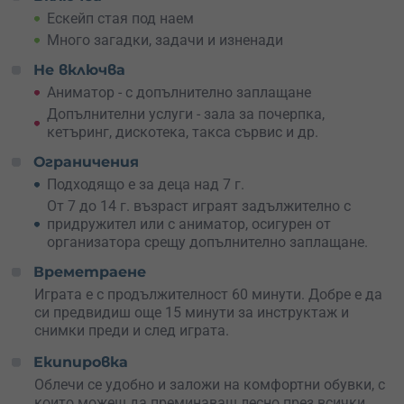
други светове. Времето обаче не е на твоя страна – на
Ескейп стая под наем
разположение са само 60 минути, а извънземните вече
Много загадки, задачи и изненади
знаят точните координати на кабинета. Побързай!
Точно минута преди нашествието се включва
Не включва
алармата на професора. Отборът ти трябва по най-
Аниматор - с допълнително заплащане
бързия начин да се скрие.
Ще успееш ли да се
Допълнителни услуги - зала за почерпка,
справиш?
кетъринг, дискотека, такса сървис и др.
2.
В ескейп стаята “Портал”
ти и отборът ти ще се
Ограничения
превърнете в екип изследователите, които трябва да
Подходящо е за деца над 7 г.
спасят света от нашественици от паралелна вселена.
От 7 до 14 г. възраст играят задължително с
Те са нахлули на Земята през отворен портал,
придружител или с аниматор, осигурен от
създаден от учени. Съществува истинска заплаха за
организатора срещу допълнително заплащане.
човечеството и ти трябва да се погрижиш и да я
обезвредиш. Порталът за връщането им обратно обаче
Времетраене
е повреден. Те са заклещени в нашия свят и са решени
Играта е с продължителност 60 минути. Добре е да
да го превземат. Какво ще направиш?
си предвидиш още 15 минути за инструктаж и
снимки преди и след играта.
Твоят отбор трябва да се заема за работа и бързо да
възстанови портала, за да освободи планетата от
Екипировка
извънземните и да го затвори завинаги.
Облечи се удобно и заложи на комфортни обувки, с
които можеш да преминаваш лесно през всички