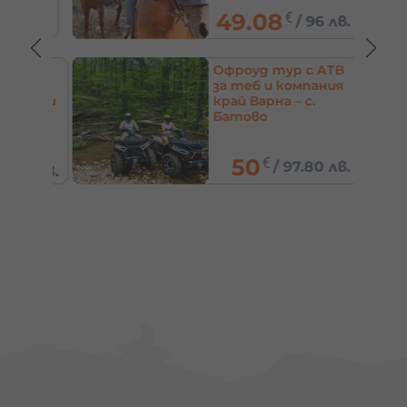
49.08
€
0 лв.
/
96 лв.
е с
Офроуд тур с АТВ
за 4-
за теб и компания
зера и
край Варна – с.
ни
Батово
50
€
/
97.80 лв.
80 лв.