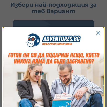
Избери най-подходящия за
теб вариант
Купи ваучер
1.
Избери ваучер
2.
Добави опаковка
3.
Напиши пожелание
Идеално за подарък или ако искаш да заявиш
резервация после.
Съгласие
Подробности
Относно
Виж опциите
Ние използваме бисквитки. Използваме
бисквитки и подобни технологии, за да осигурим
работата на уебсайта, да подобрим
изживяването ви, да анализираме използването
Купи и резервирай
на сайта и да ви показваме персонализирано