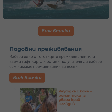
виж всички
Подобни преживявания
Избери едно от стотиците преживявания, или
вземи гифт карта и остави получателя да избере
сам - имаме преживявания за всеки!
виж всички
 4
Разходка с коне –
о
романтика за
рт в
двама край
Пловдив