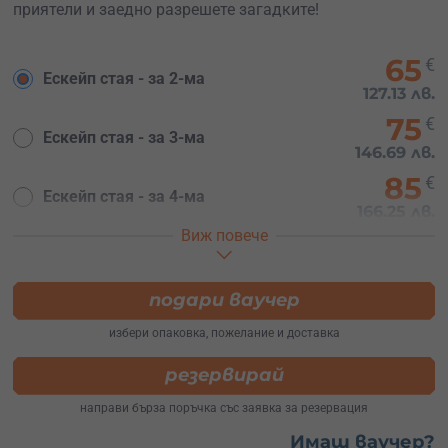
приятели и заедно разрешете загадките!
65
€
Ескейп стая - за 2-ма
127.13 лв.
75
€
Ескейп стая - за 3-ма
146.69 лв.
85
€
Ескейп стая - за 4-ма
166.25 лв.
Виж повече
95
€
Ескейп стая - за 5-ма
185.80 лв.
105
подари ваучер
€
Ескейп стая - за 6-ма
205.36 лв.
избери опаковка, пожелание и доставка
115
€
Ескейп стая - за 7-на
резервирай
224.92 лв.
направи бърза поръчка със заявка за резервация
125
€
Ескейп стая - за 8-на
Имаш ваучер?
244.48 лв.