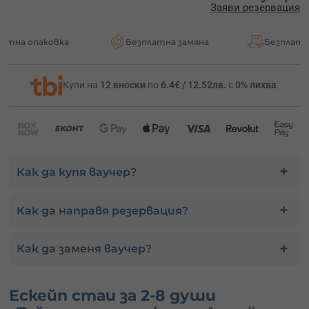
Заяви резервация
вка
Безплатна замяна
Безплатна доставка
Купи на
12 вноски
по
6.4€ / 12.52лв.
с
0% лихва
.
Как да купя ваучер?
Как да направя резервация?
Как да заменя ваучер?
Ескейп стаи за 2-8 души