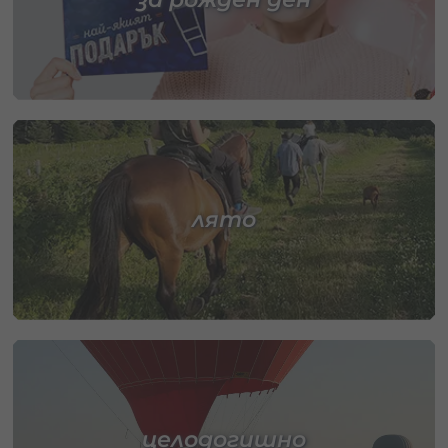
лято
целодогишно