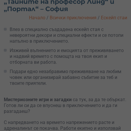
„Тайните на професор Линд“ и
„Портал“ – София
Начало
/
Всички приключения
/
Ескейп стаи
Влез в специално създадена ескейп стая с
невероятни декори и специални ефекти и се потопи
напълно в приключението.
Изживей вълнението и емоцията от преживяването
и надвий времето с помощта на твоя екип и
отборната ви работа.
Подари едно незабравимо преживяване на любим
човек или организирай забавно събитие за теб и
твоите приятели.
Мистериозните игри и загадки
са тук, за да те объркат.
Готов ли си да се впуснеш в приключението и да ги
разгадаеш?
С напредването на времето напрежението расте и
адреналинът се покачва. Работи екипно и използвай