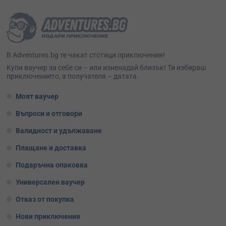
В Adventures.bg те чакат стотици приключения!
Kупи ваучер за себе си – или изненадай близък! Ти избираш
приключението, а получателя – датата.
Моят ваучер
Въпроси и отговори
Валидност и удължаване
Плащане и доставка
Подаръчна опаковка
Универсален ваучер
Отказ от покупка
Нови приключения