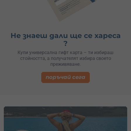
Не знаеш дали ще се хареса
?
Купи универсална гифт карта – ти избираш
стойността, а получателят избира своето
преживяване.
поръчай сега