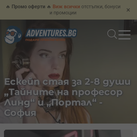
🔥
Промо оферти
🔥
Виж всички
отстъпки, бонуси
×
и промоции
Ескейп стая за 2-8 души
„Тайните на професор
Линд“ и „Портал“ -
София