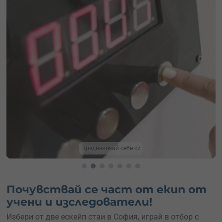
Подари вълнуващо преживяване
Почувствай се част от екип от
учени и изследователи!
Избери от две ескейп стаи в София, играй в отбор с