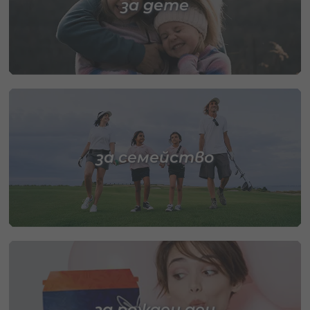
за дете
за семейство
за рожден ден