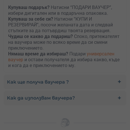
Купуваш подарък?
Натисни “ПОДАРИ ВАУЧЕР”,
избери дигитален или в подаръчна опаковка.
Kупуваш за себе си?
Натисни “КУПИ И
РЕЗЕРВИРАЙ”, посочи желаната дата и следвай
стъпките за да потъврдиш твоята резервация.
Чудиш се какво да подариш?
Споко, притежателят
на ваучера може по всяко време да си смени
приключението.
Нямаш време да избираш?
Подари
универсален
ваучер
и остави получателя да избира какво, къде
и кога да е приключението му.
Как ще получа ваучера ?
Как да използвам ваучера?