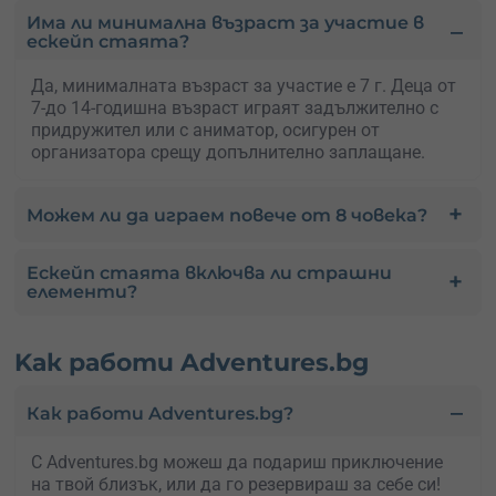
Има ли минимална възраст за участие в
ескейп стаята?
Да, минималната възраст за участие е 7 г. Деца от
7-до 14-годишна възраст играят задължително с
придружител или с аниматор, осигурен от
организатора срещу допълнително заплащане.
Можем ли да играем повече от 8 човека?
Ескейп стаята включва ли страшни
елементи?
Kак работи Adventures.bg
Как работи Adventures.bg?
С Adventures.bg можеш да подариш приключение
на твой близък, или да го резервираш за себе си!