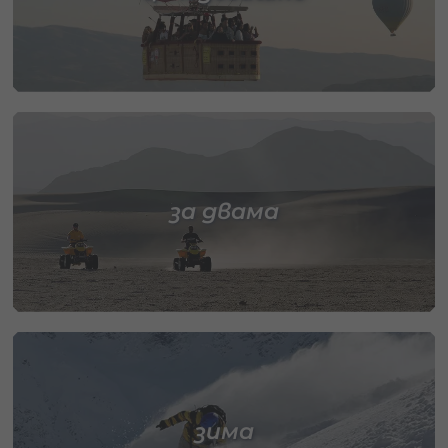
за двама
зима