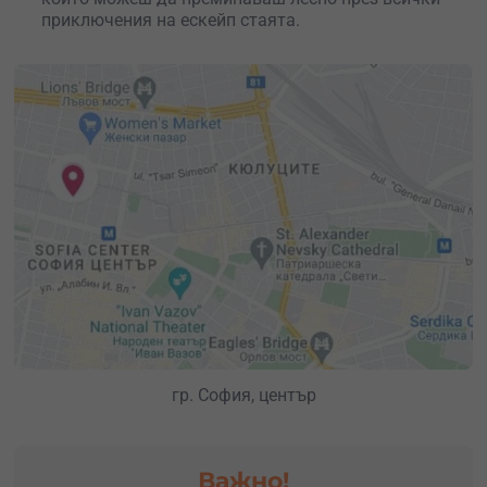
Независимо в коя ескейп стая избереш да играеш, ще
приключения на ескейп стаята.
те очакват много загадки, мистерии и приключения.
Сподели преживяването с любимите си хора и заедно
открийте новите светове и загадки!
гр. София, център
Важно!