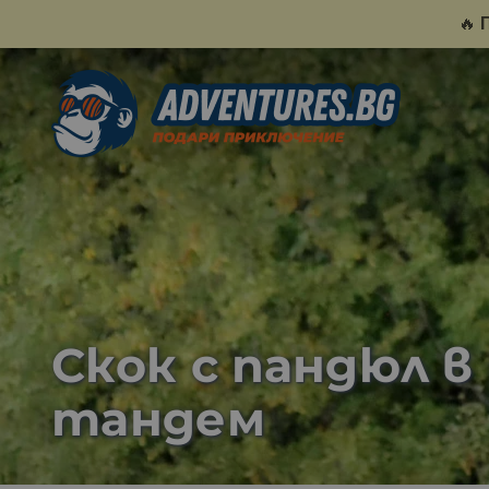
🔥
Скок с пандюл в
тандем