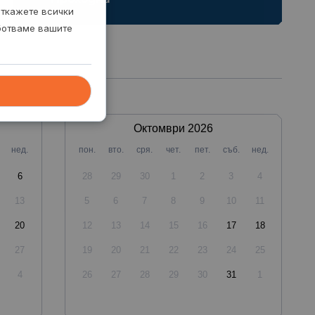
откажете всички
аботваме вашите
Октомври
2026
нед.
пон.
вто.
сря.
чет.
пет.
съб.
нед.
6
28
29
30
1
2
3
4
13
5
6
7
8
9
10
11
20
12
13
14
15
16
17
18
27
19
20
21
22
23
24
25
4
26
27
28
29
30
31
1