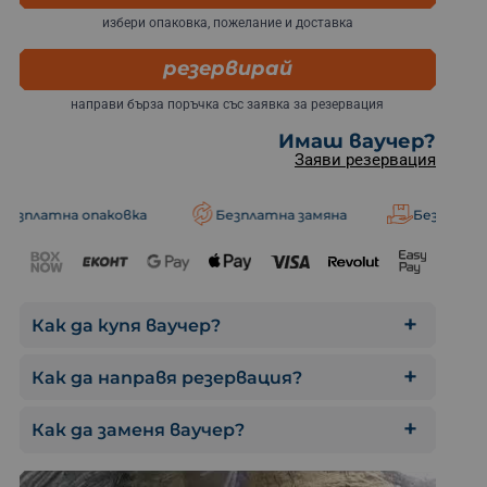
избери опаковка, пожелание и доставка
резервирай
направи бърза поръчка със заявка за резервация
Ваучер екстремно п
Имаш ваучер?
Заяви резервация
паковка
Безплатна замяна
Безплатна доставка
Как да купя ваучер?
Как да направя резервация?
Как да заменя ваучер?