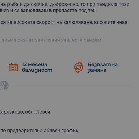
на ръба и да скочиш доброволно, то при пандюла този
инер и се
залюляваш в пропастта
под теб.
ася за високата скорост на залюляване, високите нива
 двама скачат завързани заедно, в
тандем
.
 пандюл екипът провежда подробен
инструктаж за
сват декларация, че са съгласни с инструктажа и са
12 месеца
Безплатна
валидност
замяна
л – родител.
аснемане
, за да запазиш спомена от преживяното за по-
Карлуково, обл. Ловеч.
 по предварително обявен график