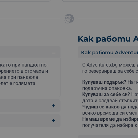
Kак работи A
Как работи Adventur
като при пандюл по-
С Adventures.bg можеш 
орението в стомаха и
го резервираш за себе с
ака при пандюла
Купуваш подарък?
Нати
олет е голямата
подаръчна опаковка.
Kупуваш за себе си?
На
дата и следвай стъпкит
Чудиш се какво да по
всяко време да си сме
Нямаш време да изби
получателя да избира к