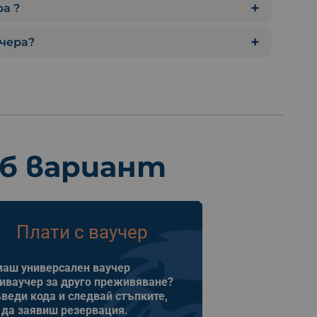
а ?
учера?
еб вариант
Плати с ваучер
аш универсален ваучер
иваучер за друго преживяване?
веди кода и следвай стъпките,
 да заявиш резервация.