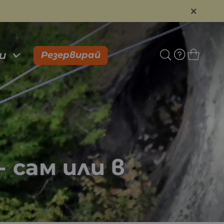
×
и
Резервирай
 сам или в