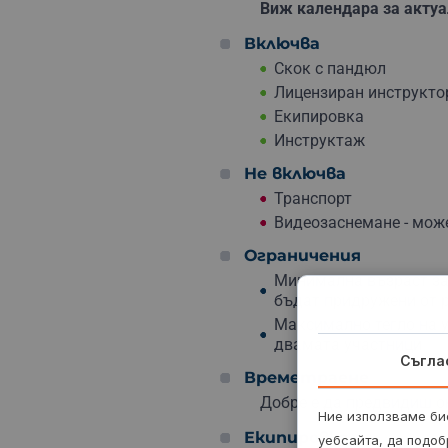
Виж календара за актуа
Включва
Скок с пандюл
Лицензиран инструкто
Екипировка
Инструктаж
Не включва
Транспорт
Видеозаснемане - мож
Ограничения
Минимална възраст за 
бъдат придружени от р
Максимално тегло на уч
двамата участници.
Съгла
Времетраене
Добре е да предвидиш ок
Ние използваме бис
Екипировка
уебсайта, да подоб