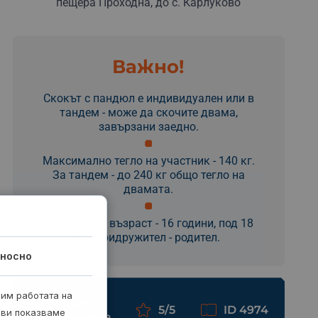
пещера Проходна, до с. Карлуково
Важно!
Скокът с пандюл е индивидуален или в
тандем - може да скочите двама,
завързани заедно.
Максимално тегло на участник - 140 кг.
За тандем - до 240 кг общо тегло на
двамата.
Минимална възраст - 16 години, под 18
г. с придружител - родител.
носно
рим работата на
пещера
5/5
ID 4974
 ви показваме
Проходна