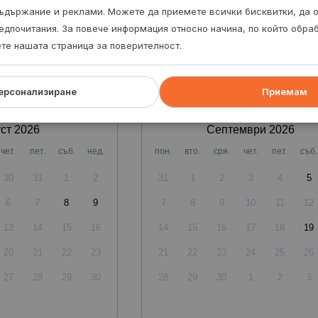
творени обувки на ниска подметка.
ъдържание и реклами. Можете да приемете всички бисквитки, да 
едпочитания. За повече информация относно начина, по който обр
ете нашата страница за поверителност.
ерсонализиране
Приемам
ст
2026
Септември
2026
чет.
пет.
съб.
нед.
пон.
вто.
сря.
чет.
пет.
съб.
30
31
1
2
31
1
2
3
4
5
6
7
8
9
7
8
9
10
11
12
13
14
15
16
14
15
16
17
18
19
20
21
22
23
21
22
23
24
25
26
27
28
29
30
28
29
30
1
2
3