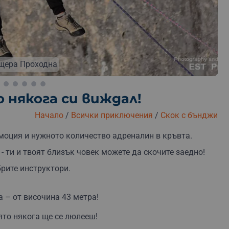
щера Проходна
 някога си виждал!
зплатна замяна
Безплатна доставка
Безплатна о
Начало
/
Всички приключения
/
Скок с бънджи
моция и нужното количество адреналин в кръвта.
- ти и твоят близък човек можете да скочите заедно!
брите инструктoри.
 – от височина 43 метра!
оято някога ще се люлееш!