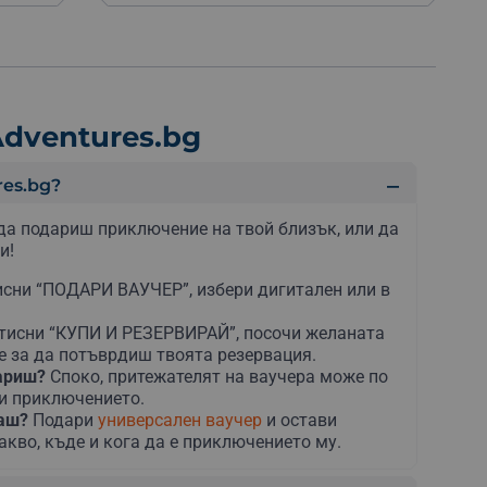
dventures.bg
es.bg?
да подариш приключение на твой близък, или да
и!
сни “ПОДАРИ ВАУЧЕР”, избери дигитален или в
тисни “КУПИ И РЕЗЕРВИРАЙ”, посочи желаната
е за да потъврдиш твоята резервация.
дариш?
Споко, притежателят на ваучера може по
ни приключението.
раш?
Подари
универсален ваучер
и остави
акво, къде и кога да е приключението му.