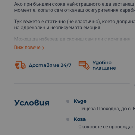
Ако при бънджи скока най-страшното е да застанеш 
момент е. когато сам откачаш осигурителния караб
Тук въжето е статично (не еластично), което доприн
на адреналин и неописуемата емоция.
Можеш да избереш да скочиш сам или с компания –
Виж повече
До пещерата има голям паркинг. Преди всеки скок
безопасност
. След това клиентите попълват и подпи
психически и физически здрави.
Удобно
Доставяме 24/7
плащане
Ентусиасти под 18 години се нуждаят от придружите
Не забравяй да избереш и опция с включено
видеоз
дълго!
Условия
Къде
Пещера Проходна, до с. 
Кога
Скоковете се провеждат