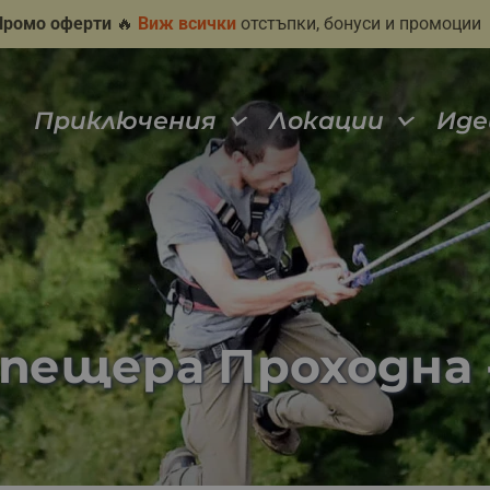
Промо оферти
🔥
Виж всички
отстъпки, бонуси и промоции
Приключения
Локации
Иде
 пещера Проходна -