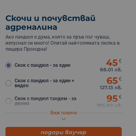
Скочи и почувствай
адреналина
Ако пандюл е дума, която за пръв път чуваш,
изпуснал си много! Опитай най-голямата люлка в
пещера Проходна!
45
€
Скок с пандюл - за един
88.01 лв.
65
€
Скок с пандюл - за един +
видео
127.13 лв.
95
€
Скок с пандюл тандем - за
двама
185.80 лв.
Виж повече
115
€
Скок с пандюл тандем - за
двама + видео
224.92 лв.
подари ваучер