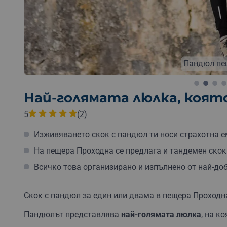
Пандюл пе
Най-голямата люлка, която
Бе
5
(2)
Изживяването скок с пандюл ти носи страхотна е
На пещера Проходна се предлага и тандемен скок 
Всичко това организирано и изпълнено от най-до
Скок с пандюл за един или двама в пещера Проходна
Пандюлът представлява
най-голямата люлка
, на к