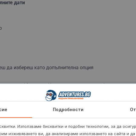
лните дати
р
еш да избереш като допълнителна опция
участие - 16 години. Непълнолетни лица трябва да
одител или настойник.
астник - 140 кг. За тандем - до 240 кг общо тегло на
сие
Подробности
От
оло час за инструктаж, изчакване и скок.
квитки. Използваме бисквитки и подобни технологии, за да осигу
рим изживяването ви, да анализираме използването на сайта и да