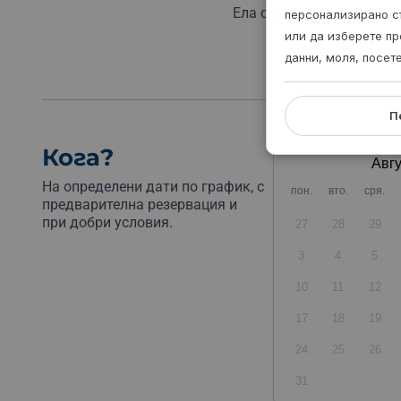
Ела с удобни дрехи и за
персонализирано с
или да изберете пр
данни, моля, посет
П
Кога?
Авгу
На определени дати по график, с
пон.
вто.
сря.
предварителна резервация и
при добри условия.
27
28
29
3
4
5
10
11
12
17
18
19
24
25
26
31