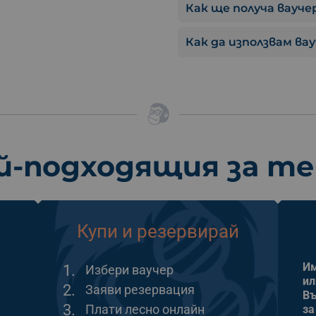
Как ще получа ваучер
Как да използвам ва
й-подходящия за т
Купи и резервирай
Им
1.
Избери ваучер
ил
2.
Заяви резервация
Въ
3.
Плати лесно онлайн
за