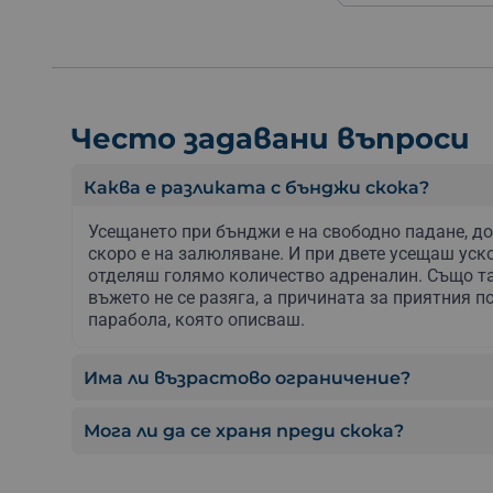
Често задавани въпроси
Каква е разликата с бънджи скока?
Усещането при бънджи е на свободно падане, до
скоро е на залюляване. И при двете усещаш уск
отделяш голямо количество адреналин. Също т
въжето не се разяга, а причината за приятния п
парабола, която описваш.
Има ли възрастово ограничение?
Мога ли да се храня преди скока?