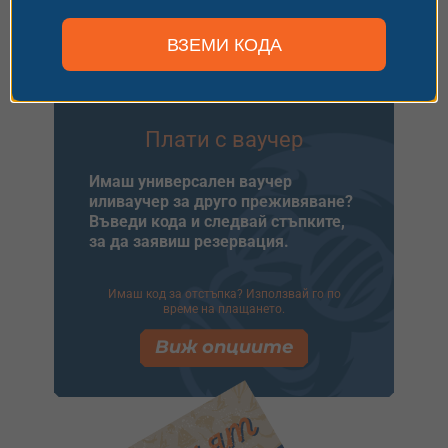
Виж опциите
ВЗЕМИ КОДА
Плати с ваучер
Имаш универсален ваучер
иливаучер за друго преживяване?
Въведи кода и следвай стъпките,
за да заявиш резервация.
Имаш код за отстъпка? Използвай го по
време на плащането.
Виж опциите