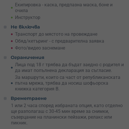
адреналин и природа
.
Екипировка - каска, предпазна маска, боне и
очила
Инструктор
Не включва
Транспорт до мястото на провеждане
Обяд/кетъринг - с предварителна заявка
Фото/видео заснемане
Ограничения
Лица под 18 г трябва да бъдат заедно с родител и
да имат попълнена декларация за съгласие.
За маршрути, които са част от републиканската
пътна мрежа, трябва да носиш шофьорска
книжка категория B.
Времетраене
1 или 2 часа според избраната опция, като отделно
ще разполагаш с 30-45 мин време за снимки,
съзерцание на планински пейзажи, релакс или
пикник.