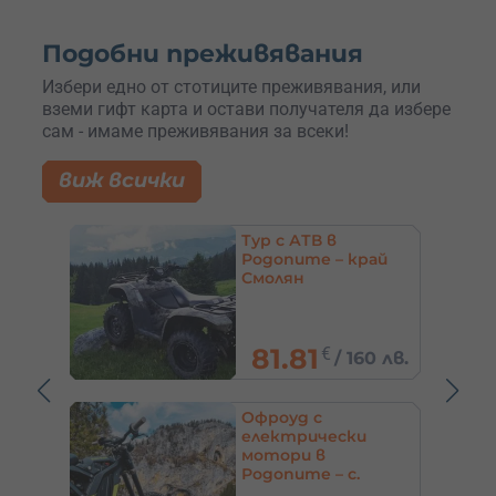
Подобни преживявания
Избери едно от стотиците преживявания, или
вземи гифт карта и остави получателя да избере
сам - имаме преживявания за всеки!
виж всички
Гмуркане или
рай
водолазен курс за
начинаещи –
Тюленово
65
€
0 лв.
/
127.13 лв.
Tур с ATV и UTV в
Стара планина за
деца и възрастни –
с. Валевци