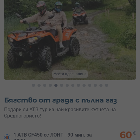
Карай с приятели
Бягство от града с пълна газ
Подари си АТВ тур из най-красивите кътчета на
Средногорието!
60
€
1 АТВ CF450 cc ЛОНГ - 90 мин. за
един