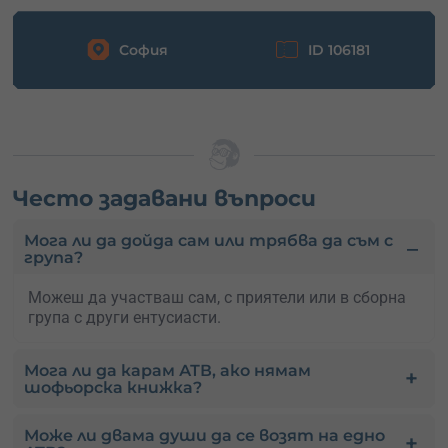
София
ID 106181
Често задавани въпроси
Мога ли да дойда сам или трябва да съм с
група?
Можеш да участваш сам, с приятели или в сборна
група с други ентусиасти.
Мога ли да карам АТВ, ако нямам
шофьорска книжка?
Може ли двама души да се возят на едно