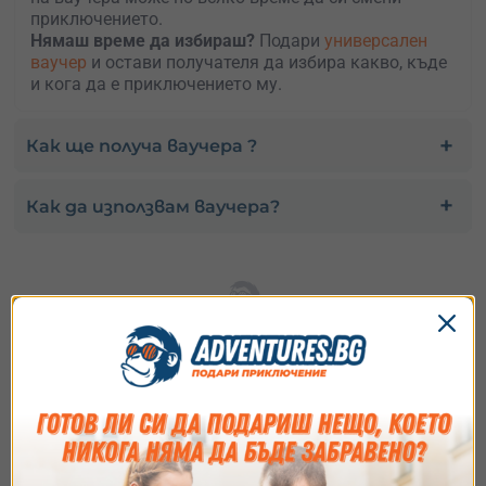
приключението.
Нямаш време да избираш?
Подари
универсален
ваучер
и остави получателя да избира какво, къде
и кога да е приключението му.
Как ще получа ваучера ?
Как да използвам ваучера?
Избери най-подходящия за
теб вариант
Купи ваучер