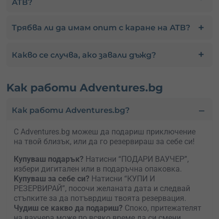
АТВ?
Трябва ли да имам опит с каране на АТВ?
Какво се случва, ако завали дъжд?
Kак работи Adventures.bg
Как работи Adventures.bg?
С Adventures.bg можеш да подариш приключение
на твой близък, или да го резервираш за себе си!
Купуваш подарък?
Натисни “ПОДАРИ ВАУЧЕР”,
избери дигитален или в подаръчна опаковка.
Kупуваш за себе си?
Натисни “КУПИ И
РЕЗЕРВИРАЙ”, посочи желаната дата и следвай
стъпките за да потъврдиш твоята резервация.
Чудиш се какво да подариш?
Споко, притежателят
на ваучера може по всяко време да си смени