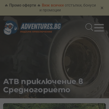
🔥
Промо оферти
🔥
Виж всички
отстъпки, бонуси
×
и промоции
АТВ приключение в
Средногорието