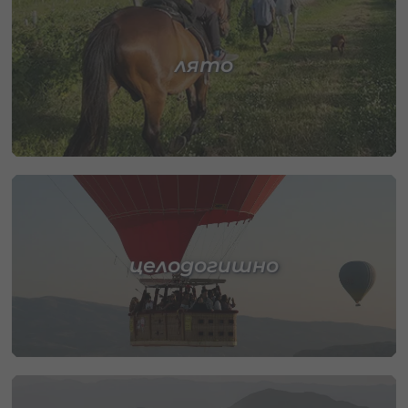
лято
целодогишно