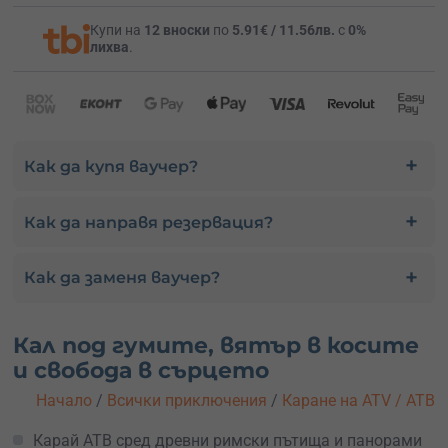
Купи на
12 вноски
по
5.91€ / 11.56лв.
с
0%
лихва
.
Как да купя ваучер?
Как да направя резервация?
Как да заменя ваучер?
Кал под гумите, вятър в косите
и свобода в сърцето
Начало
/
Всички приключения
/
Каране на ATV / АТВ
Карай АТВ сред древни римски пътища и панорами