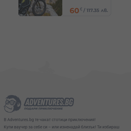
/
76.69
€
5 лв.
150 лв.
В Adventures.bg те чакат стотици приключения!
Kупи ваучер за себе си – или изненадай близък! Ти избираш