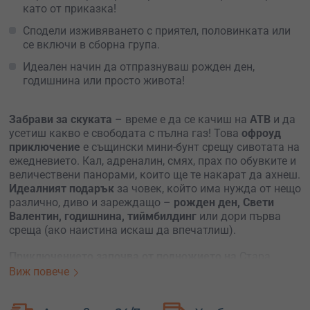
като от приказка!
Сподели изживяването с приятел, половинката или
се включи в сборна група.
Идеален начин да отпразнуваш рожден ден,
годишнина или просто живота!
Забрави за скуката
– време е да се качиш на
АТВ
и да
усетиш какво е свободата с пълна газ! Това
офроуд
приключение
е същински мини-бунт срещу сивотата на
ежедневието. Кал, адреналин, смях, прах по обувките и
величествени панорами, които ще те накарат да ахнеш.
Идеалният подарък
за човек, който има нужда от нещо
различно, диво и зареждащо –
рожден ден, Свети
Валентин, годишнина, тиймбилдинг
или дори първа
среща (ако наистина искаш да впечатлиш).
Приключението започва от подножието на
Стара
планина и Средна гора – една от най-красивите
Виж повече
котловини в България. Качваш се на мощна машина –
CFMOTO или KAWASAKI
– и под ръководството на
12 месеца