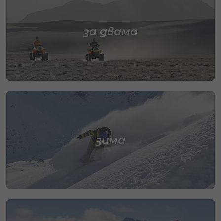
за двама
зима