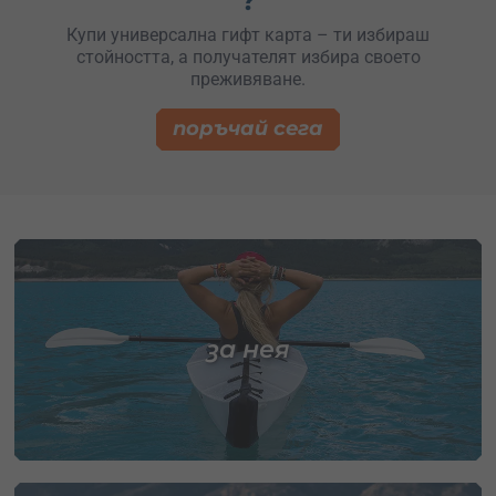
?
Купи универсална гифт карта – ти избираш
стойността, а получателят избира своето
преживяване.
поръчай сега
за нея