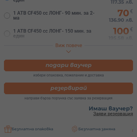
117.35 лв.
70
€
1 АТВ CF450 cc ЛОНГ- 90 мин. за 2-
ма
136.90 лв.
100
€
1 АТВ CF450 cc ЛОНГ- 150 мин. за
един
195.58 лв.
Виж повече
120
€
1 АТВ CF450 cc ЛОНГ- 150 мин. за
2- ма
234.70 лв.
140
подари ваучер
€
1 АТВ CF450 cc ЛОНГ- 210 мин. за
един
273.82 лв.
избери опаковка, пожелание и доставка
170
€
1 АТВ CF450 cc ЛОНГ- 210 мин. за 2-
резервирай
ма
332.50 лв.
направи бърза поръчка със заявка за резервация
Имаш ваучер?
Заяви резервация
тна опаковка
Безплатна замяна
Безплатна