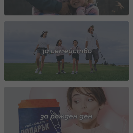
за семейство
за рожден ден