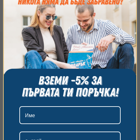
Как да използвам ваучера?
Съгласие
Подробности
Относно
Ние използваме бисквитки. Използваме
бисквитки и подобни технологии, за да осигурим
работата на уебсайта, да подобрим
изживяването ви, да анализираме използването
на сайта и да ви показваме персонализирано
съдържание и реклами. Можете да приемете
всички бисквитки, да откажете всички или да
изберете предпочитания. За повече информация
относно начина, по който обработваме вашите
данни, моля, посетете нашата страница за
поверителност.
Приемам
Персонализиране