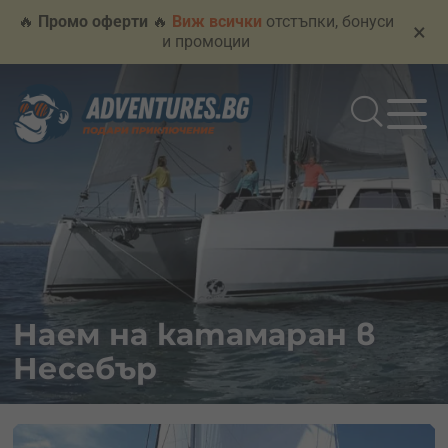
🔥
Промо оферти
🔥
Виж всички
отстъпки, бонуси
×
и промоции
Наем на катамаран в
Несебър