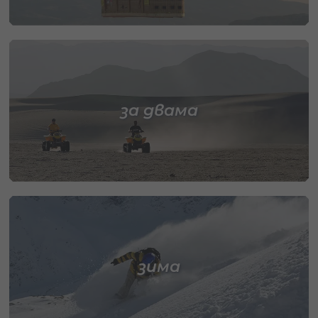
за двама
зима