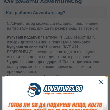
Kак работи Adventures.bg
Как работи Adventures.bg?
С Adventures.bg можеш да подариш приключение
на твой близък, или да го резервираш за себе си!
Купуваш подарък?
Натисни “ПОДАРИ ВАУЧЕР”,
избери дигитален или в подаръчна опаковка.
Kупуваш за себе си?
Натисни “КУПИ И
РЕЗЕРВИРАЙ”, посочи желаната дата и следвай
стъпките за да потъврдиш твоята резервация.
Чудиш се какво да подариш?
Споко, притежателят
на ваучера може по всяко време да си смени
приключението.
Нямаш време да избираш?
Подари
универсален
ваучер
и остави получателя да избира какво, къде
и кога да е приключението му.
Как ще получа ваучера ?