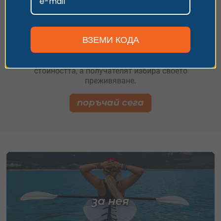
Не знаеш дали ще се хареса
ВЗЕМИ КОДА
?
Купи универсална гифт карта – ти избираш
стойността, а получателят избира своето
преживяване.
поръчай сега
за нея