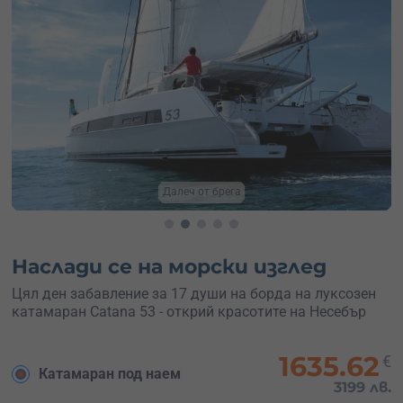
Далеч от брега
Наслади се на морски изглед
Цял ден забавление за 17 души на борда на луксозен
катамаран Catana 53 - открий красотите на Несебър
1635.62
€
Катамаран под наем
3199 лв.