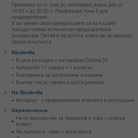
на катамарана предлага невиждан досега комфорт с
Провежда се от юни до септември, всеки ден от
360° гледка и всички възможни удобства.
10:00 ч до 20:00 ч. Резервация поне 5 дни
предварително.
Катамаранът е напълно екипиран, предлага
В активния сезон резервациите са на късмет
хладилници за храна и вино, оборудвана кухня, стаи за
поради голямо количество предварителни
почивка и много други екстри.
резервации. Питайте за датите, които ви интерсуват,
преди покупката.
Включва
8 часа разходка с катамаран Catana 53
Капацитет 17 човека + 1 капитан
Екипировка за шнорхелинг и каякинг
Всички такси, гориво и други разходи
Не включва
Кетъринг - с предварителна уговорка и доплащане
Ограничения
Не се препоръчва за бременни и хора с морска
болест.
На палубата - само с боси крака.