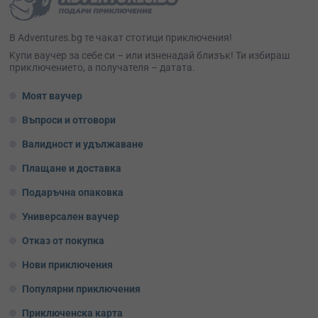
В Adventures.bg те чакат стотици приключения!
Kупи ваучер за себе си – или изненадай близък! Ти избираш
приключението, а получателя – датата.
Моят ваучер
Въпроси и отговори
Валидност и удължаване
Плащане и доставка
Подаръчна опаковка
Универсален ваучер
Отказ от покупка
Нови приключения
Популярни приключения
Приключенска карта