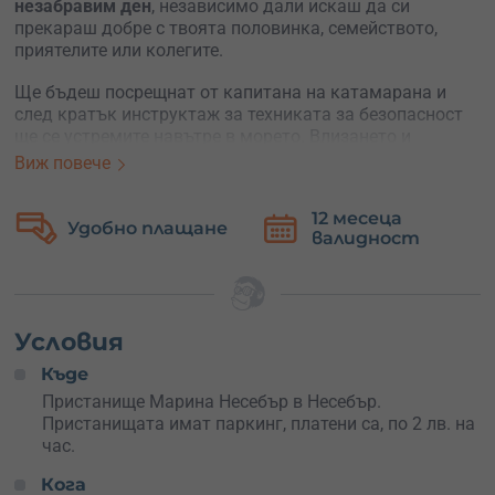
незабравим ден
, независимо дали искаш да си
прекараш добре с твоята половинка, семейството,
приятелите или колегите.
Ще бъдеш посрещнат от капитана на катамарана и
след кратък инструктаж за техниката за безопасност
ще се устремите навътре в морето. Влизането и
излизането от пристанището отнемат по 15 минути.
Виж повече
Разходките се провеждат около
Несебър
, ще можеш да
12 месеца
усетиш удивителния стар град по един различен начин,
Удобно плащане
валидност
да бъдеш запленен от невероятни гледки, да видиш
крайбрежието на Несебър, Свети Влас, Слънчев бряг и
Елените.
Катамаран Catana 53
е луксозен ветроходен
Условия
катамаран, дълъг 16.5 метра. Лек като перце и
Къде
идеално звукоизолиран, този катамаран може да се
носи по вълните със скоростта на вятъра в пълен лукс
Пристанище Марина Несебър в Несебър.
и комфорт.
Пристанищата имат паркинг, платени са, по 2 лв. на
час.
Голямата палуба с опъната над водата мрежа дава
простор за забавления под слънцето. Вътрешната част
Кога