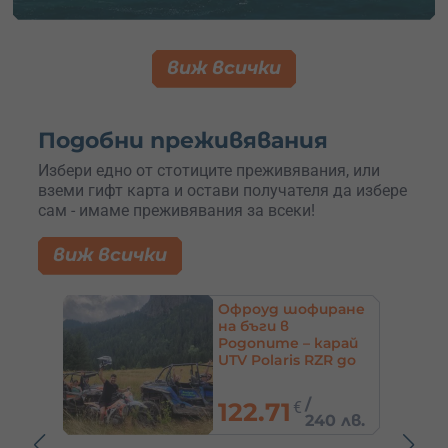
виж всички
Подобни преживявания
Избери едно от стотиците преживявания, или
вземи гифт карта и остави получателя да избере
сам - имаме преживявания за всеки!
виж всички
ране
Падълбординг
(SUP) край София,
рай
Пловдив и още
R до
40
€
/
78.23 лв.
 лв.