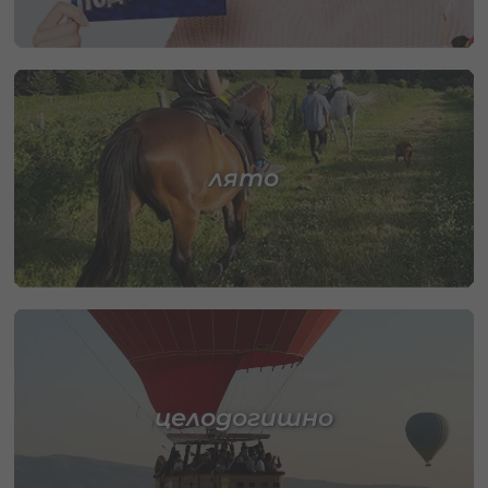
лято
целодогишно