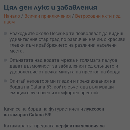
Цял ден лукс и забавления
Начало
/
Всички приключения
/
Ветроходни яхти под
наем
Разходките около Несебър ти позволяват да видиш
удивителния стар град по различен начин, с красиви
гледки към крайбрежието на различни населени
места.
Опънатата над водата мрежа и голямата палуба
дават възможност за забавления под слънцето и
удоволствие от всяка минута на престоя на борда.
Опитай неповторими гледки и преживявания на
борда на Catana 53, който съчетава вълнуващи
емоции с луксозен и комфортен престой.
Качи се на борда на футуристичен и
луксозен
катамаран Catana 53!
Катамаранът предлага
перфектни условия за