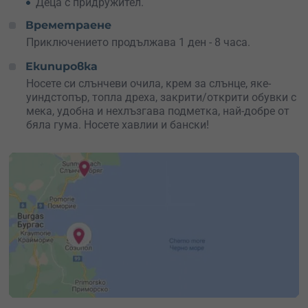
Деца с придружител.
Времетраене
Приключението продължава 1 ден - 8 часа.
Екипировка
Носете си слънчеви очила, крем за слънце, яке-
уиндстопър, топла дреха, закрити/открити обувки с
мека, удобна и нехлъзгава подметка, най-добре от
бяла гума. Носете хавлии и бански!