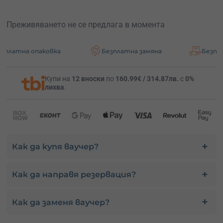
Преживяването не се предлага в момента
 опаковка
Безплатна замяна
Безплатна дос
Купи на
12 вноски
по
160.99€ / 314.87лв.
с
0%
лихва
.
Как да купя ваучер?
Как да направя резервация?
Как да заменя ваучер?