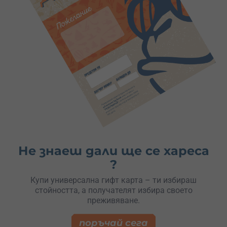
Не знаеш дали ще се хареса
?
Купи универсална гифт карта – ти избираш
стойността, а получателят избира своето
преживяване.
поръчай сега