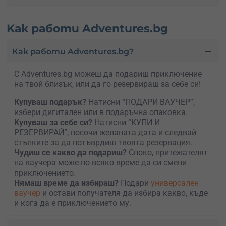
Kак работи Adventures.bg
Как работи Adventures.bg?
С Adventures.bg можеш да подариш приключение
на твой близък, или да го резервираш за себе си!
Купуваш подарък?
Натисни “ПОДАРИ ВАУЧЕР”,
избери дигитален или в подаръчна опаковка.
Kупуваш за себе си?
Натисни “КУПИ И
РЕЗЕРВИРАЙ”, посочи желаната дата и следвай
стъпките за да потъврдиш твоята резервация.
Чудиш се какво да подариш?
Споко, притежателят
на ваучера може по всяко време да си смени
приключението.
Нямаш време да избираш?
Подари
универсален
ваучер
и остави получателя да избира какво, къде
и кога да е приключението му.