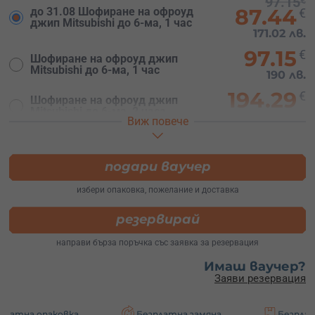
97.15
€
87.44
до 31.08 Шофиране на офроуд
€
джип Mitsubishi до 6-ма, 1 час
171.02 лв.
97.15
€
Шофиране на офроуд джип
Mitsubishi до 6-ма, 1 час
190 лв.
194.29
€
Шофиране на офроуд джип
Mitsubishi до 6-ма, 2 часа
380 лв.
Виж повече
63.91
€
Возене с офроуд джип Mitsubishi
до 6-ма, 1 час
125 лв.
подари ваучер
127.82
€
Возене с офроуд джип Mitsubishi
избери опаковка, пожелание и доставка
до 6-ма, 2 часа
250 лв.
резервирай
направи бърза поръчка със заявка за резервация
Имаш ваучер?
Заяви резервация
аковка
Безплатна замяна
Безплатна доста