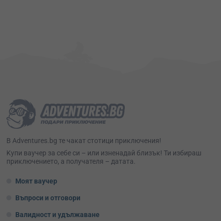
В Adventures.bg те чакат стотици приключения!
Kупи ваучер за себе си – или изненадай близък! Ти избираш
приключението, а получателя – датата.
Моят ваучер
Въпроси и отговори
Валидност и удължаване