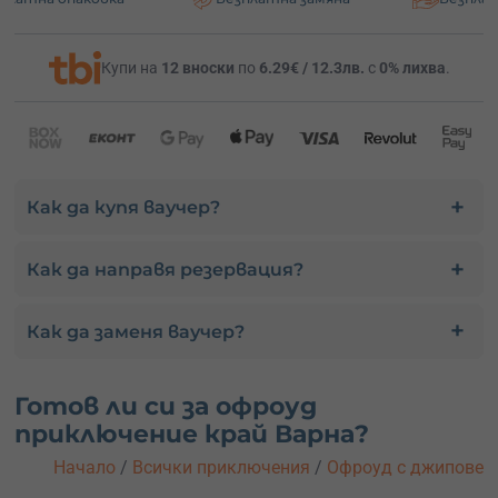
Купи на
12 вноски
по
6.29€ / 12.3лв.
с
0% лихва
.
Как да купя ваучер?
Как да направя резервация?
Как да заменя ваучер?
Готов ли си за офроуд
приключение край Варна?
Начало
/
Всички приключения
/
Офроуд с джипове