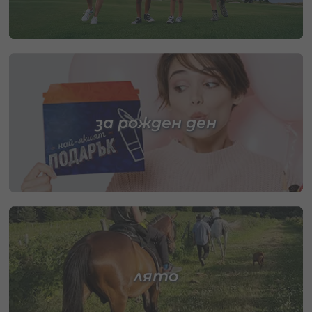
за рожден ден
лято