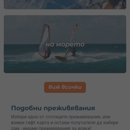
на морето
виж всички
Подобни преживявания
Избери едно от стотиците преживявания, или
вземи гифт карта и остави получателя да избере
сам - имаме преживявания за всеки!