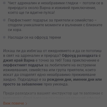
Чист адреналин и незабравими гледки – потопи се в
природата около Варна и изживей приключение,
което ще ти вдигне пулса!
Перфектният подарък за приятели и семейство –
сподели уникалните моменти и вълнения с близките
си хора.
Наслади се на офроуд терени
Искаш ли да избягаш от ежедневието и да се потопиш
в свят на адреналин и природа?
Офроуд разходката с
джип край Варна
е точно за теб! Това приключение е
перфектният подарък
за любителите на екстремни
изживявания, семейства или група приятели, които
искат да споделят едно незабравимо преживяване
заедно. Подходящо е за
рождени дни, именни дни или
просто за забавление
през уикенда.
Преди разходката вашият инструктор ще те запознае с
маршрута. След това ще се качиш на мощния офроуд
джип и ще се отправите към вълнуващо пътешествие
Виж повече