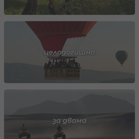
целодогишно
за двама