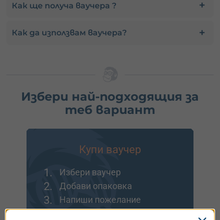
Как ще получа ваучера ?
Как да използвам ваучера?
Избери най-подходящия за
теб вариант
Купи ваучер
1.
Избери ваучер
2.
Добави опаковка
3.
Напиши пожелание
Идеално за подарък или ако искаш да заявиш