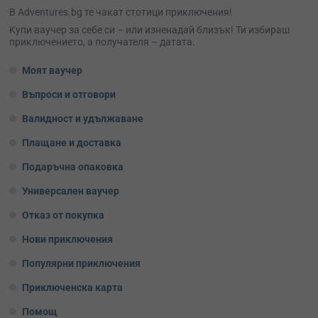
В Adventures.bg те чакат стотици приключения!
Kупи ваучер за себе си – или изненадай близък! Ти избираш
приключението, а получателя – датата.
Моят ваучер
Въпроси и отговори
Валидност и удължаване
Плащане и доставка
Подаръчна опаковка
Универсален ваучер
Отказ от покупка
Нови приключения
Популярни приключения
Приключенска карта
Помощ