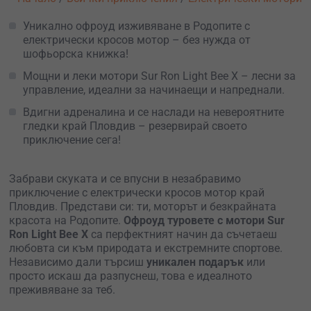
Уникално офроуд изживяване в Родопите с
електрически кросов мотор – без нужда от
шофьорска книжка!
Мощни и леки мотори Sur Ron Light Bee X – лесни за
управление, идеални за начинаещи и напреднали.
Вдигни адреналина и се наслади на невероятните
гледки край Пловдив – резервирай своето
приключение сега!
Забрави скуката и се впусни в незабравимо
приключение с електрически кросов мотор край
Пловдив. Представи си: ти, моторът и безкрайната
красота на Родопите.
Офроуд туровете с мотори Sur
Ron Light Bee X
са перфектният начин да съчетаеш
любовта си към природата и екстремните спортове.
Независимо дали търсиш
уникален подарък
или
просто искаш да разпуснеш, това е идеалното
преживяване за теб.