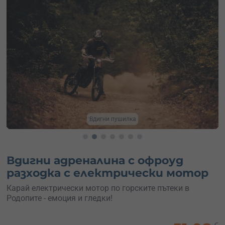
Карай с компанията
Вдигни адреналина с офроуд
разходка с електрически мотор
Карай електрически мотор по горските пътеки в
Родопите - емоция и гледки!