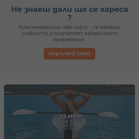
Не знаеш дали ще се хареса
?
Купи универсална гифт карта – ти избираш
стойността, а получателят избира своето
преживяване.
поръчай сега
за нея