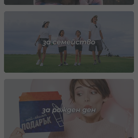
за семейство
за рожден ден