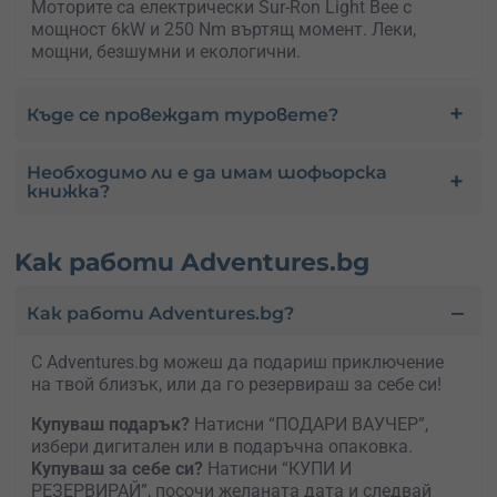
Моторите са електрически Sur-Ron Light Bee с
мощност 6kW и 250 Nm въртящ момент. Леки,
мощни, безшумни и екологични.
Къде се провеждат туровете?
Необходимо ли е да имам шофьорска
книжка?
Kак работи Adventures.bg
Как работи Adventures.bg?
С Adventures.bg можеш да подариш приключение
на твой близък, или да го резервираш за себе си!
Купуваш подарък?
Натисни “ПОДАРИ ВАУЧЕР”,
избери дигитален или в подаръчна опаковка.
Kупуваш за себе си?
Натисни “КУПИ И
РЕЗЕРВИРАЙ”, посочи желаната дата и следвай