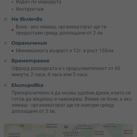
Водач по маршрута
презареждане и бягство от града, без да се
Инструктаж
отдалечаваш твърде далеч от него.
Тур „Поглед над Пловдив“
– р
азходи се с
Не включва
електрически мотор до една от най-красивите
Боне - ако нямаш, организаторът ще ти
гледни точки над село Марково – панорамната
предостави срещу доплащане от 3 лв.
площадка „Камъка“. Целият маршрут е около 20
километра и преминава през живописни горски
Ограничения
пътеки и хълмисти терени в сърцето на Родопите. От
Минималната възраст е 12г. и ръст 150см.
върха ще видиш Пловдив, разстлан като картина в
подножието на планината, заобиколен от села и
Времетраене
безкрайна зеленина.
Офроуд разходката е с продължителност от 60
Тур „Родопска панорама от Момини скали“
– г
отов
минути, 2 часа, 4 часа или 5 часа
ли си за предизвикателство с дължина около 40
километра? Този маршрут ще те отведе до
Екипировка
уникалното скално образувание „Момини скали“
Препоръчително е да носиш удобни дрехи, които си
над село Храбрино – място, от което се открива
готов да изцапаш и намокриш. Вземи си боне, а ако
панорама към каньона „Калинчен дол“ и река
нямаш - организаторът ще ти осигури срещу
Пепелашка. Обратният път също е пълен с
доплащане от 3 лв.
впечатления – ще преминеш покрай няколко
параклиса, като „Св. Архангел“ и „Св. Атанас“, които
добавят още мистика към преживяването.
Тур „3 в 1“
– а
ко не искаш да избираш – това е твоят