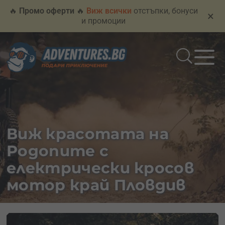
🔥
Промо оферти
🔥
Виж всички
отстъпки, бонуси
×
и промоции
Виж красотата на
Родопите с
електрически кросов
мотор край Пловдив