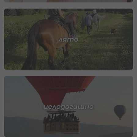
лято
целодогишно