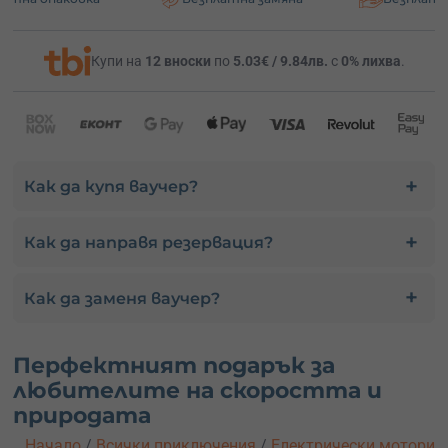
Купи на
12 вноски
по
5.03€ / 9.84лв.
с
0% лихва
.
Как да купя ваучер?
Как да направя резервация?
Как да заменя ваучер?
Перфектният подарък за
любителите на скоростта и
природата
Начало
/
Всички приключения
/
Електрически мотори