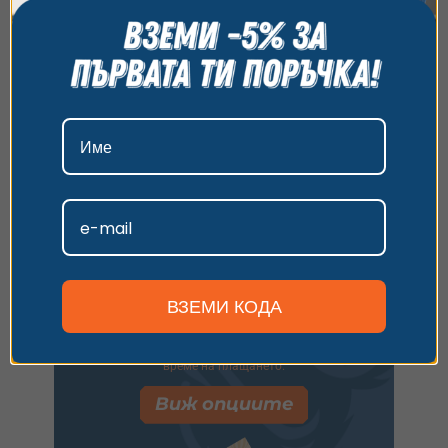
всички бисквитки, да откажете всички или да
Ще видиш следващите стъпки за
изберете предпочитания. За повече информация
потвърждаване на резервацията.
относно начина, по който обработваме вашите
Виж опциите
данни, моля, посетете нашата страница за
поверителност.
Приемам
Плати с ваучер
Персонализиране
Имаш универсален ваучер
иливаучер за друго преживяване?
Въведи кода и следвай стъпките,
за да заявиш резервация.
ВЗЕМИ КОДА
Имаш код за отстъпка? Използвай го по
време на плащането.
Виж опциите