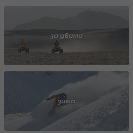
за двама
зима