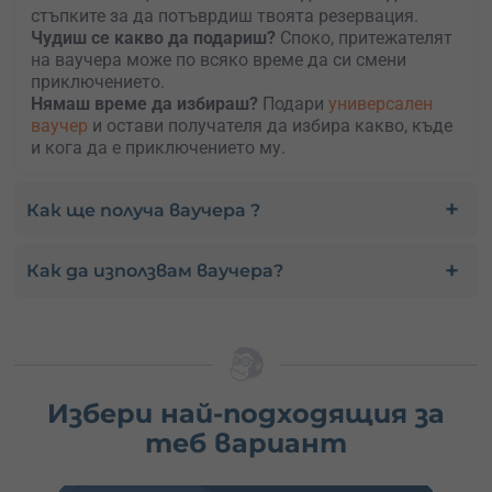
стъпките за да потъврдиш твоята резервация.
Чудиш се какво да подариш?
Споко, притежателят
на ваучера може по всяко време да си смени
приключението.
Нямаш време да избираш?
Подари
универсален
ваучер
и остави получателя да избира какво, къде
и кога да е приключението му.
Как ще получа ваучера ?
Как да използвам ваучера?
Избери най-подходящия за
теб вариант