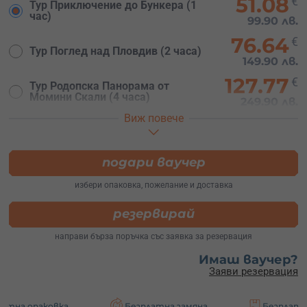
51.08
€
Тур Приключение до Бункера (1
час)
99.90 лв.
76.64
€
Тур Поглед над Пловдив (2 часа)
149.90 лв.
127.77
€
Тур Родопска Панорама от
Момини Скали (4 часа)
249.90 лв.
Виж повече
204.47
€
Тур 3 в 1 (5 часа)
399.90 лв.
подари ваучер
избери опаковка, пожелание и доставка
резервирай
направи бърза поръчка със заявка за резервация
Имаш ваучер?
Заяви резервация
вка
Безплатна замяна
Безплатна доставка