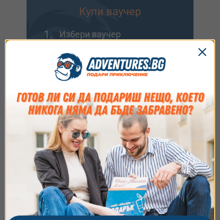
Купи ваучер
1.
Избери ваучер
2.
Добави опаковка
3.
Напиши пожелание
Идеално за подарък или ако искаш да заявиш
резервация после.
Виж опциите
Съгласие
Подробности
Относно
Ние използваме бисквитки. Използваме
Купи и резервирай
бисквитки и подобни технологии, за да осигурим
работата на уебсайта, да подобрим
1.
Избери ваучер
изживяването ви, да анализираме използването
2.
Заяви резервация
на сайта и да ви показваме персонализирано
3.
Плати лесно онлайн
съдържание и реклами. Можете да приемете