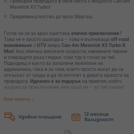
Превърни природата в своя писта с мощното Can-Am
Maverick X3 Turbo!
Предизвикателство до връх Мургаш.
Готов ли си за едно наистина
епично приключение
?
Това не е просто разходка – това е вълнуващо
off-road
изживяване
с
UTV
звяра
Can-Am Maverick X3 Turbo R
Max
! Ако обичаш високите скорости, неравните терени
и спиращите дъха гледки, този тур е точно за теб.
Подходящ е както за запалени любители на
адреналина, така и за тези, които просто искат да се
откъснат от града и да се потопят в дивата красота на
природата.
Идеален е за подарък
на приятел, който
жадува за приключения, или защо не – за теб самия!
Какво те очаква?
Виж повече
Ще разполагаш с мощното
UTV Can-Am Maverick X3
12 месеца
Безплатна
Turbo R Max
– машина, създадена за екстремни терени
валидност
замяна
и високи скорости. Ако искаш, можеш да седнеш зад
волана и да усетиш тръпката от шофирането, а ако
предпочиташ просто да се насладиш на гледките, ще се