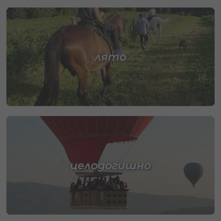
лято
целодогишно