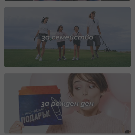
за семейство
за рожден ден