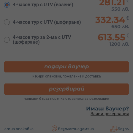
281.21
€
4-часов тур с UTV (возене)
550 лв.
332.34
€
4-часов тур с UTV (шофиране)
650 лв.
613.55
€
4-часов тур за 2-ма с UTV
(шофиране)
1200 лв.
подари ваучер
избери опаковка, пожелание и доставка
резервирай
направи бърза поръчка със заявка за резервация
Имаш ваучер?
Заяви резервация
ковка
Безплатна замяна
Безплатна достав