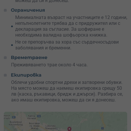
можеш да си я донесеш.
Ограничения
Минималната възраст на участниците е 12 години,
непълнолетните трябва да с придружител или с
декларация за съгласие. За шофиране е
необходима валидна шофьорска книжка.
Не се препоръчва за хора със сърдечносъдови
заболявания и бременни.
Времетраене
Преживяването трае около 4 часа.
Екипировка
Облечи удобни спортни дрехи и затворени обувки.
На място можеш да наемеш екипировка срещу 50
лв (каска, ръкавици, бридж и джърси). Разбира се,
ако имаш екипировка, можеш да си я донесеш.