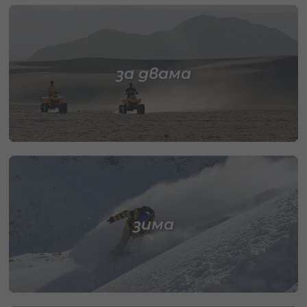
за двама
зима