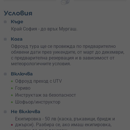
повозиш като пасажер с опитен шофьор.
Условия
Ако мечтаеш за алпийско предизвикателство, ще
Къде
изкачиш върха по пресечени пътища, ще усетиш
свежия планински въздух и ще видиш панорамни
Край София - до връх Мургаш.
гледки, които ще ти спрат дъха.
Кога
Не изпускай шанса да изпиташ тръпката
от
Офроуд турa ще се провежда по предварително
високопроходимото UTV! Резервирай преживяването
обявени дати през уикендите, от март до декември,
за себе си или
подари незабравим момент
на някого,
с предварителна резервация и в зависимост от
който обича приключенията!
метеорологичните условия.
Включва
Офроуд преход с UTV
Гориво
Инструктаж за безопасност
Шофьор/инструктор
Не включва
Екипировка - 50 лв (каска, ръкавици, бридж и
джърси). Разбира се, ако имаш екипировка,