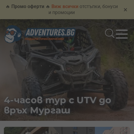
🔥
Промо оферти
🔥
Виж всички
отстъпки, бонуси
×
и промоции
4-часов тур с UTV до
връх Мургаш