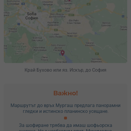
Край Бухово или яз. Искър, до София
Важно!
Маршрутът до връх Мургаш предлага панорамни
гледки и истинско планинско усещане.
За шофиране трябва да имаш шофьорска