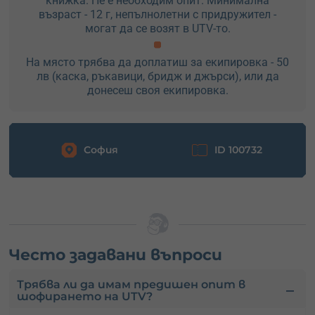
книжка. Не е необходим опит. Минимална
възраст - 12 г, непълнолетни с придружител -
могат да се возят в UTV-то.
На място трябва да доплатиш за екипировка - 50
лв (каска, ръкавици, бридж и джърси), или да
донесеш своя екипировка.
София
ID 100732
Често задавани въпроси
Трябва ли да имам предишен опит в
шофирането на UTV?