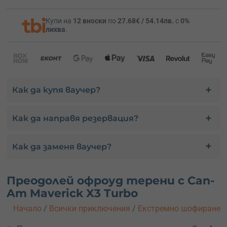
Купи на
12 вноски
по
27.68€ / 54.14лв.
с
0%
лихва
.
Как да купя ваучер?
Как да направя резервация?
Как да заменя ваучер?
Преодолей офроуд терени с Can-
Am Maverick X3 Turbo
Начало
/
Всички приключения
/
Екстремно шофиране