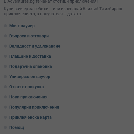
В Adventures.bg те чакат стотици приключения!
Kупи ваучер за себе си – или изненадай близък! Ти избираш
приключението, а получателя – датата.
Моят ваучер
Въпроси и отговори
Валидност и удължаване
Плащане и доставка
Подаръчна опаковка
Универсален ваучер
Отказ от покупка
Нови приключения
Популярни приключения
Приключенска карта
Помощ