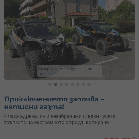
Офроуд тур с UTV
Приключението започва –
натисни газта!
4 часа адреналин и незабравими гледки - усети
тръпката на екстремното офроуд шофиране