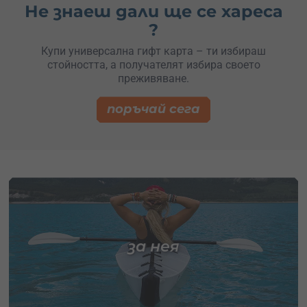
Не знаеш дали ще се хареса
?
Купи универсална гифт карта – ти избираш
стойността, а получателят избира своето
преживяване.
поръчай сега
за нея