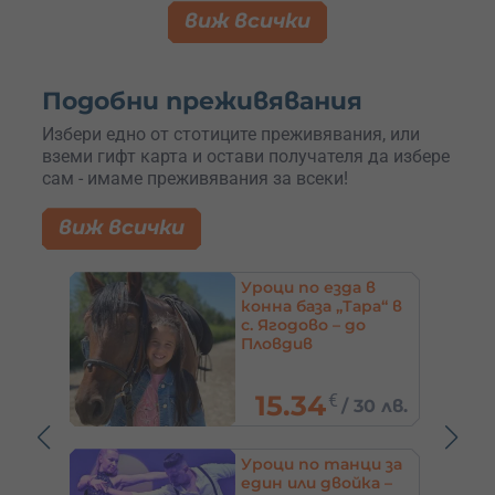
виж всички
Подобни преживявания
Избери едно от стотиците преживявания, или
вземи гифт карта и остави получателя да избере
сам - имаме преживявания за всеки!
виж всички
в
Уроци по каране на
ра“ в
ендуро мотор – до
София
/
153.39
€
0 лв.
300 лв.
и за
Курс за фокусници и
а –
вълшебници в