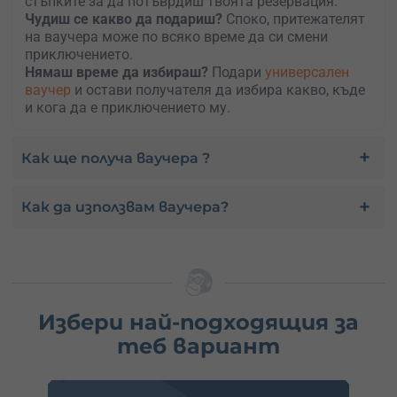
стъпките за да потъврдиш твоята резервация.
Чудиш се какво да подариш?
Споко, притежателят
на ваучера може по всяко време да си смени
приключението.
Нямаш време да избираш?
Подари
универсален
ваучер
и остави получателя да избира какво, къде
и кога да е приключението му.
Как ще получа ваучера ?
Как да използвам ваучера?
Избери най-подходящия за
теб вариант