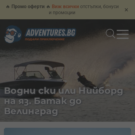
🔥
Промо оферти
🔥
Виж всички
отстъпки, бонуси
×
и промоции
Водни ски или Нийборд
на яз. Батак до
Велинград