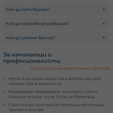
Как да купя ваучер?
Как да направя резервация?
Как да заменя ваучер?
За начинаещи и
професионалисти
Начало
/
Всички приключения
/
Джетове
Научи се да караш водни ски и добави още едно
забавно хоби в арсeнала си!
Незабравимо преживяване, изпълнено с много
плискане на вода - на яз. Батак до Велинград.
С достатъчно практика ще можеш да изпълняваш
трикове и скокове.