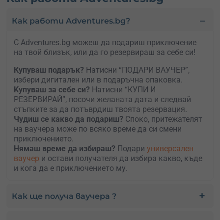
Как работи Adventures.bg?
С Adventures.bg можеш да подариш приключение
на твой близък, или да го резервираш за себе си!
Купуваш подарък?
Натисни “ПОДАРИ ВАУЧЕР”,
избери дигитален или в подаръчна опаковка.
Kупуваш за себе си?
Натисни “КУПИ И
РЕЗЕРВИРАЙ”, посочи желаната дата и следвай
стъпките за да потъврдиш твоята резервация.
Чудиш се какво да подариш?
Споко, притежателят
на ваучера може по всяко време да си смени
приключението.
Нямаш време да избираш?
Подари
универсален
ваучер
и остави получателя да избира какво, къде
и кога да е приключението му.
Как ще получа ваучера ?