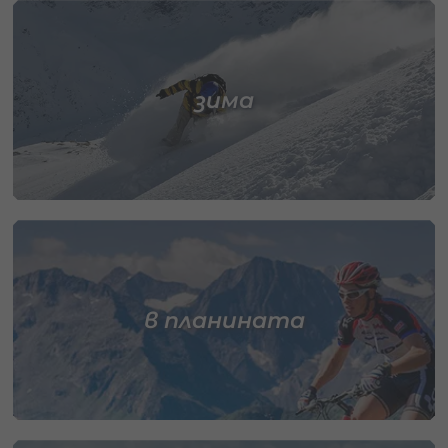
зима
в планината