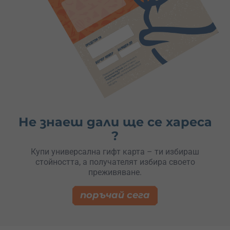
Не знаеш дали ще се хареса
?
Купи универсална гифт карта – ти избираш
стойността, а получателят избира своето
преживяване.
поръчай сега