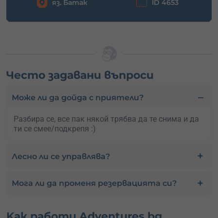
яз. Батак
ID 4653
Често задавани въпроси
Може ли да дойда с приятели?
Разбира се, все пак някой трябва да те снима и да
ти се смее/подкрепя :)
Лесно ли се управлява?
Мога ли да променя резервацията си?
Kак работи Adventures.bg