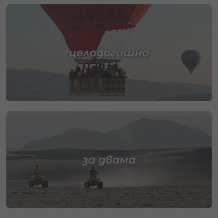
целодогишно
за двама