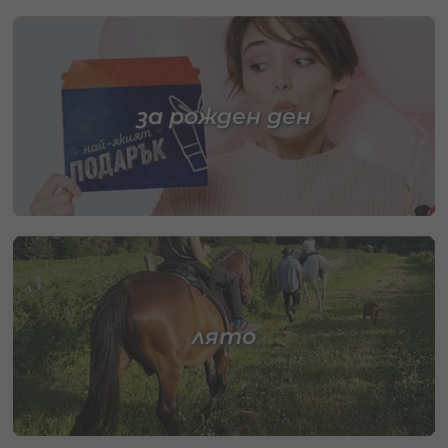
за рожден ден
лято