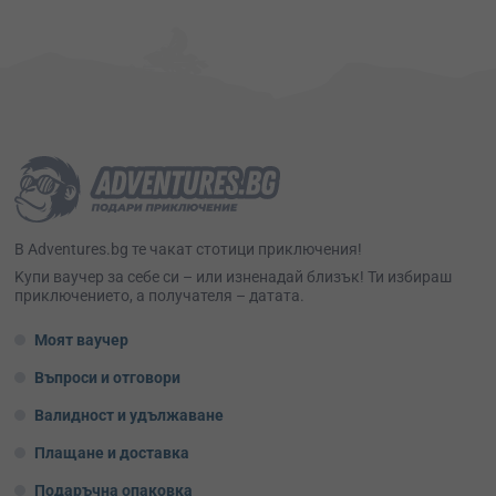
В Adventures.bg те чакат стотици приключения!
Kупи ваучер за себе си – или изненадай близък! Ти избираш
приключението, а получателя – датата.
Моят ваучер
Въпроси и отговори
Валидност и удължаване
Плащане и доставка
Подаръчна опаковка