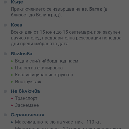
Къде
първо Нийборда (Kneeboard)
Приключението се извършва на
яз. Батак
(в
Kneeboard е разновидност на уейкборд-а, която
близост до Велинград).
позволява да си на колене на дъската, така баланса е
Кога
много по-добър, съответно да се усвои kneeboarding-а,
много по-лесно.
Всеки ден от 15 юни до 15 септември, при закупен
ваучер и след предварителна резервация поне два
Този спорт е сравнително по-нов и датира от 1970
дни преди избраната дата.
година. Причината за усъвършенстването му е, че
някои сърфисти са пробвали да се спускат на колене,
Включва
като за целта са усъвършенствали дъските и са ги
Водни ски/нийборд под наем
пригодявали за тази цел. Нийбординга (Kneeboardinga)
Цялостна екипировка
позволява правенето на някои страхотни номера, но в
Квалифициран инструктор
основата си е просто още един начин, по който може
Инструктаж
да си прекараш страхотно във водата.
Не включва
Желаем ти приятно приключение!
Транспорт
Заснемане
Ограничения
Максимално тегло на участник - 110 кг.
Минимална възраст - 12 години, непълнолетните