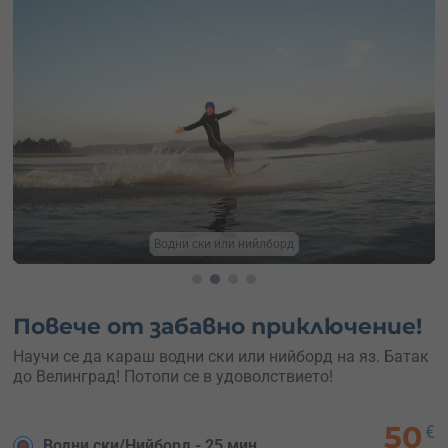
Водни ски Батак
Повече от забавно приключение!
Научи се да караш водни ски или нийборд на яз. Батак
до Велинград! Потопи се в удоволствието!
50
€
Водни ски/Нийборд - 25 мин