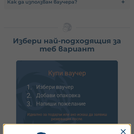
Как да използвам ваучера?
Избери най-подходящия за
теб вариант
Купи ваучер
1.
Избери ваучер
2.
Добави опаковка
3.
Напиши пожелание
Идеално за подарък или ако искаш да заявиш
резервация после.
Виж опциите