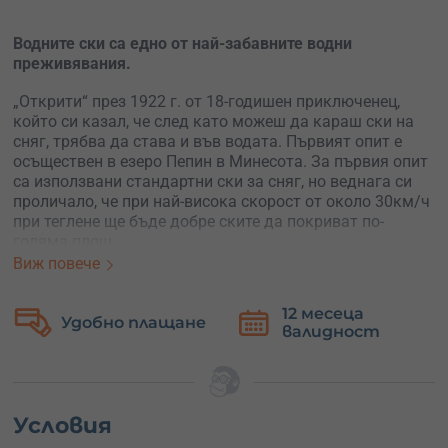
Водните ски са едно от най-забавните водни
преживявания.
„Открити“ през 1922 г. от 18-годишен приключенец,
който си казал, че след като можеш да караш ски на
сняг, трябва да става и във водата. Първият опит е
осъществен в езеро Пепин в Минесота. За първия опит
са използвани стандартни ски за сняг, но веднага си
проличало, че при най-висока скорост от около 30км/ч
при теглене ще бъде добре ските да покриват по-
голяма площ.
Виж повече
В днешно време водните ски не са много
разпространени, но това не ги кара да загубят и
12 месеца
Безплатна
частица от чара си. Приключението
на водни ски на яз.
валидност
замяна
Батак до Велинград
е организирано от инструктори,
които ще те превърнат ако не в професионалист, то
поне в приличен воден скиор. По-важното обаче е, че
със сигурност ще преживееш най-якия ден, евър!
Условия
Ако не можеш да се изправиш на водни ски, опитай