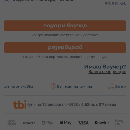
97.80 лв.
подари ваучер
избери опаковка, пожелание и доставка
резервирай
направи бърза поръчка със заявка за резервация
Имаш ваучер?
Заяви резервация
аковка
Безплатна замяна
Безплатна доста
Купи на
12 вноски
по
4.92€ / 9.62лв.
с
0% лихва
.