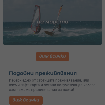
на морето
виж всички
Подобни преживявания
Избери едно от стотиците преживявания, или
вземи гифт карта и остави получателя да избере
сам - имаме преживявания за всеки!
виж всички