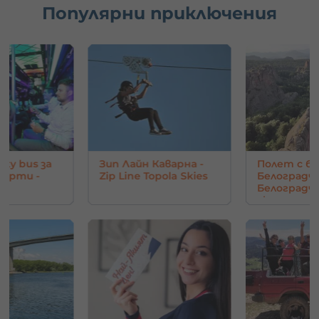
Популярни приключения
rty bus за
Зип Лайн Каварна -
Полет с ба
парти -
Zip Line Topola Skies
Белоградчи
Белоград
скали