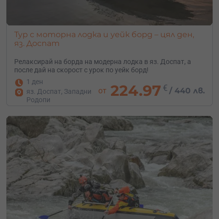
Тур с моторна лодка и уейк борд – цял ден,
яз. Доспат
Релаксирай на борда на модерна лодка в яз. Доспат, а
после дай на скорост с урок по уейк борд!
1 ден
224.97
€
от
/
440 лв.
яз. Доспат, Западни
Родопи