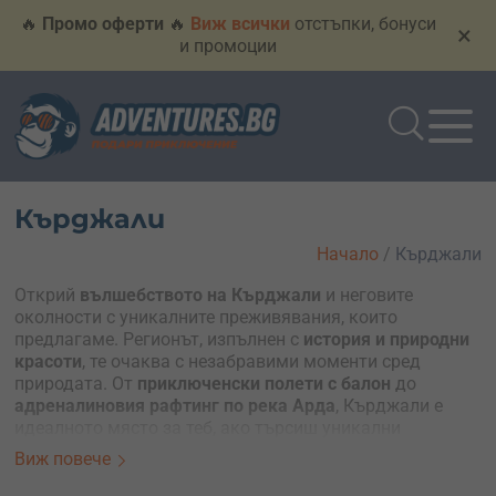
🔥
Промо оферти
🔥
Виж всички
отстъпки, бонуси
×
и промоции
Кърджали
Начало
/
Кърджали
Открий
вълшебството на Кърджали
и неговите
околности с уникалните преживявания, които
предлагаме. Регионът, изпълнен с
история и природни
красоти
, те очаква с незабравими моменти сред
природата. От
приключенски полети с балон
до
адреналиновия рафтинг по река Арда
, Кърджали е
идеалното място за теб, ако търсиш уникални
изживявания. Без значение дали предпочиташ
Виж повече
спокойствие или вълнуващо приключение, тук има
нещо за всеки.