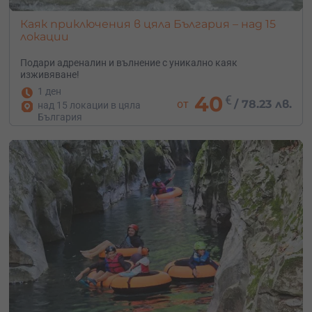
Каяк приключения в цяла България – над 15
локации
Подари адреналин и вълнение с уникално каяк
изживяване!
1 ден
40
€
от
/
78.23 лв.
над 15 локации в цяла
България