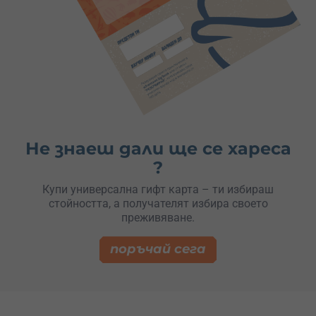
Не знаеш дали ще се хареса
?
Купи универсална гифт карта – ти избираш
стойността, а получателят избира своето
преживяване.
поръчай сега