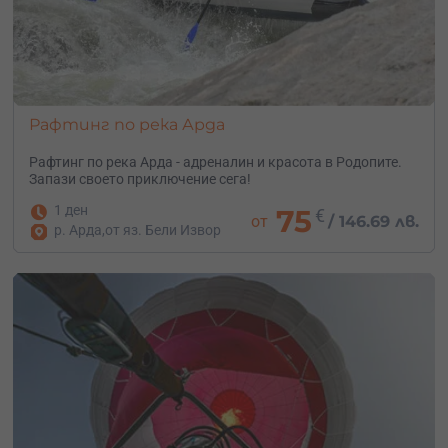
Рафтинг по река Арда
Рафтинг по река Арда - адреналин и красота в Родопите.
Запази своето приключение сега!
1 ден
75
€
от
/
146.69 лв.
р. Арда,от яз. Бели Извор