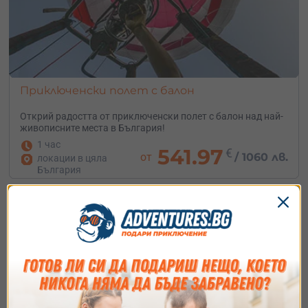
Приключенски полет с балон
Открий радостта от приключенски полет с балон над най-
живописните места в България!
1 час
541.97
€
от
/
1060 лв.
локации в цяла
България
Ваучерът отваря врати към света на неограничените
възможности. Имаш
свободата да избереш
своето
идеално преживяване
, независимо дали е от
Кърджали или от друга част на страната. Сайтът