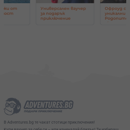
нджи от
Универсален ваучер
Офроуд с 
в мост
за подарък
уникални г
приключение
Родопите 
око
В Adventures.bg те чакат стотици приключения!
Kупи ваучер за себе си – или изненадай близък! Ти избираш