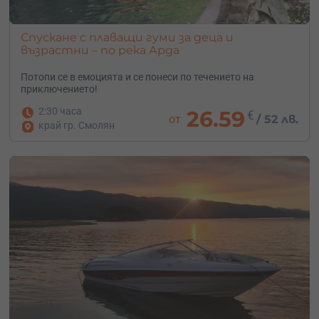
Спускане с плаващи гуми за деца и
възрастни – по река Арда
Потопи се в емоцията и се понеси по течението на
приключението!
2:30 часа
26.59
€
от
/
52 лв.
край гр. Смолян