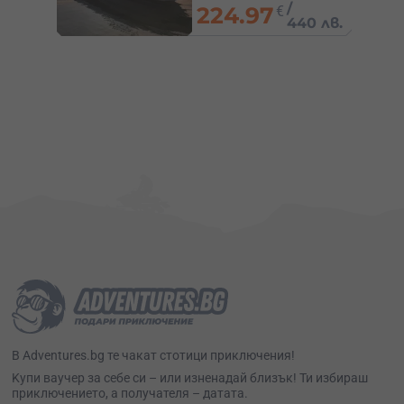
/
224.97
€
 лв.
440 лв.
В Adventures.bg те чакат стотици приключения!
Kупи ваучер за себе си – или изненадай близък! Ти избираш
приключението, а получателя – датата.