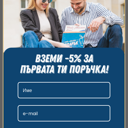
приключението.
Нямаш време да избираш?
Подари
универсален
ваучер
и остави получателя да избира какво, къде
Ние използваме бисквитки. Използваме
и кога да е приключението му.
бисквитки и подобни технологии, за да осигурим
работата на уебсайта, да подобрим
изживяването ви, да анализираме използването
Как ще получа ваучера ?
на сайта и да ви показваме персонализирано
съдържание и реклами. Можете да приемете
Как да използвам ваучера?
всички бисквитки, да откажете всички или да
изберете предпочитания. За повече информация
относно начина, по който обработваме вашите
данни, моля, посетете нашата страница за
поверителност.
Избери най-подходящия за
теб вариант
Приемам
Персонализиране
Купи ваучер