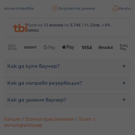
овка
Безплатна замяна
Безплатна доставк
Купи на
12 вноски
по
5.74€ / 11.23лв.
с
0%
лихва
.
Как да купя ваучер?
Как да направя резервация?
Как да заменя ваучер?
Начало
/
Всички приключения
/
Полет с
мотопарапланер