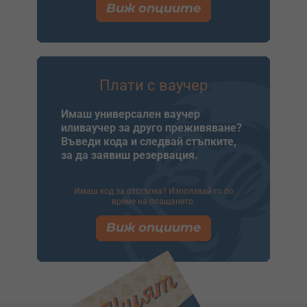
Виж опциите
Плати с ваучер
Имаш универсален ваучер
иливаучер за друго преживяване?
Въведи кода и следвай стъпките,
за да заявиш резервация.
Имаш код за отстъпка? Използвай го по
време на плащането.
Виж опциите