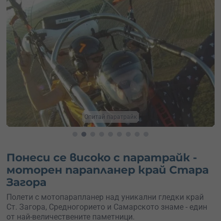
Паратрайк Стара Загора
Понеси се високо с паратрайк -
моторен парапланер край Стара
Загора
Полети с мотопарапланер над уникални гледки край
Ст. Загора, Средногорието и Самарското знаме - един
от най-величествените паметници.