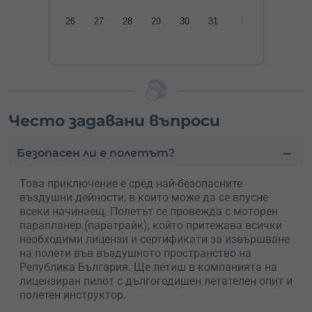
26
27
28
29
30
31
1
Често задавани въпроси
Безопасен ли е полетът?
Това приключение е сред най-безопасните
въздушни дейности, в които може да се впусне
всеки начинаещ. Полетът се провежда с моторен
парапланер (паратрайк), който притежава всички
необходими лицензи и сертификати за извършване
на полети във въздушното пространство на
Република България. Ще летиш в компанията на
лицензиран пилот с дългогодишен летателен опит и
полетен инструктор.