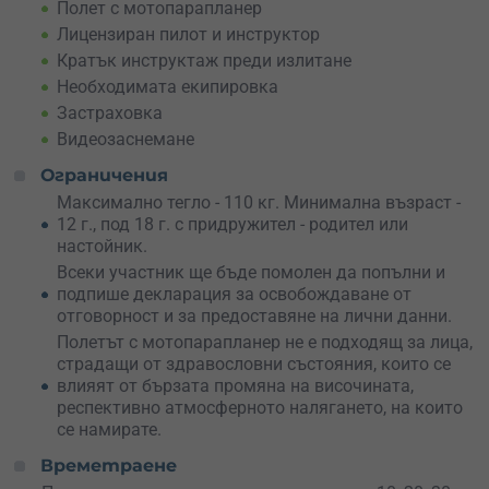
дългогодишен летателен опит, който е и полетен
Полет с мотопарапланер
инструктор.
Моторният парапланер е сертифициран
, с
Лицензиран пилот и инструктор
всички нужни лицензи и сертификати, за да извършва
Кратък инструктаж преди излитане
полети във въздушното пространство на Република
Необходимата екипировка
България. Всеки участник получава застраховка за
време на полета, която е включена в приключението.
Застраховка
Видеозаснемане
Включено
безплатно видеозаснемане
, за да запазиш
спомена от приключението завинаги!
Ограничения
Максимално тегло - 110 кг. Минимална възраст -
12 г., под 18 г. с придружител - родител или
настойник.
Всеки участник ще бъде помолен да попълни и
подпише декларация за освобождаване от
отговорност и за предоставяне на лични данни.
Полетът с мотопарапланер не е подходящ за лица,
страдащи от здравословни състояния, които се
влияят от бързата промяна на височината,
респективно атмосферното налягането, на които
се намирате.
Времетраене