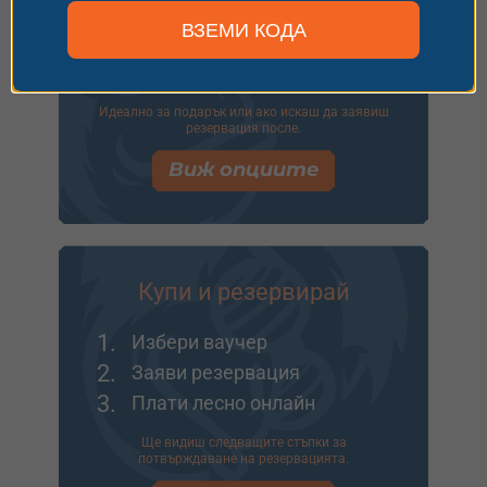
1.
Избери ваучер
ВЗЕМИ КОДА
2.
Добави опаковка
3.
Напиши пожелание
Идеално за подарък или ако искаш да заявиш
резервация после.
Виж опциите
Купи и резервирай
1.
Избери ваучер
2.
Заяви резервация
3.
Плати лесно онлайн
Ще видиш следващите стъпки за
потвърждаване на резервацията.