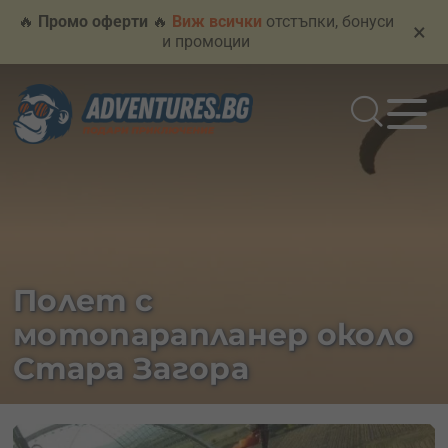
🔥
Промо оферти
🔥
Виж всички
отстъпки, бонуси
×
и промоции
Полет с
мотопарапланер около
Стара Загора