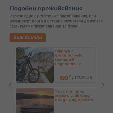
Подобни преживявания
Избери едно от стотиците преживявания, или
вземи гифт карта и остави получателя да избере
сам - имаме преживявания за всеки!
виж всички
Офроуд с
с АТВ
електрически
 до
мотори в
Родопите – с.
Триград
60
€
5 лв.
/
117.35 лв.
 в
Тур с моторна
 за
лодка и уейк борд –
тни –
цял ден, яз. Доспат