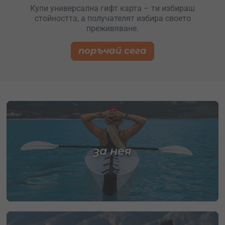
Купи универсална гифт карта – ти избираш
стойността, а получателят избира своето
преживяване.
поръчай сега
за нея