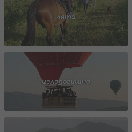
лято
целодогишно