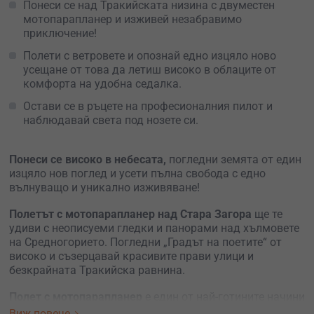
Понеси се над Тракийската низина с двуместен
мотопарапланер и изживей незабравимо
приключение!
Полети с ветровете и опознай едно изцяло ново
усещане от това да летиш високо в облаците от
комфорта на удобна седалка.
Остави се в ръцете на професионалния пилот и
наблюдавай света под нозете си.
Понеси се високо в небесата,
погледни земята от един
изцяло нов поглед и усети пълна свобода с едно
вълнуващо и уникално изживяване!
Полетът с мотопарапланер над Стара Загора
ще те
удиви с неописуеми гледки и панорами над хълмовете
на Средногорието. Погледни „Градът на поетите“ от
високо и съзерцавай красивите прави улици и
безкрайната Тракийска равнина.
Полет с мотопарапланер
е един от най-готините начини
да си подариш
различен подарък
изживяване или да
Виж повече