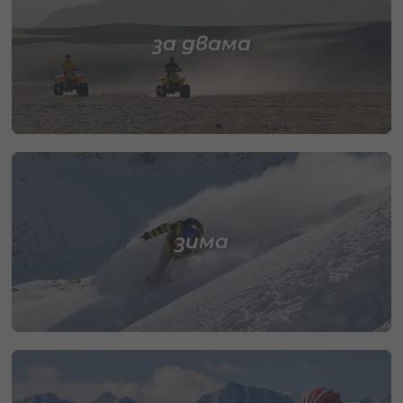
за двама
зима