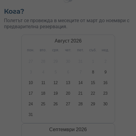
Кога?
Полетът се провежда в месеците от март до ноември с
предварителна резервация.
Август
2026
пон.
вто.
сря.
чет.
пет.
съб.
нед.
27
28
29
30
31
1
2
3
4
5
6
7
8
9
10
11
12
13
14
15
16
17
18
19
20
21
22
23
24
25
26
27
28
29
30
31
Септември
2026