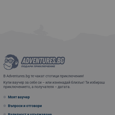
В Adventures.bg те чакат стотици приключения!
Kупи ваучер за себе си – или изненадай близък! Ти избираш
приключението, а получателя – датата.
Моят ваучер
Въпроси и отговори
Валидност и удължаване