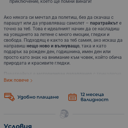
приключение, което ще помни винаги!
Ако някога си мечтал да полетиш, без да скачаш с
парашут или да управляваш самолет –
паратрайкът
е
точно за теб. Това е идеалният начин да се насладиш
на усещането за летене с много емоции, гледки и
свобода. Подходящ е както за теб самия, ако искаш да
направиш
нещо ново и вълнуващо
, така и като
подарък за рожден ден, годишнина, имен ден или
просто като знак на внимание към човек, който обича
природата и красивите гледки.
Паратрайкът е
моторизиран парапланер
с триколесна
рамка, което го прави изключително
стабилен
и лесен
Виж повече
за използване. Излита се от земята, без тичане, без
скокове, без притеснения. Настаняваш се удобно до
12 месеца
Б
опитен пилот и… летиш. След кратък инструктаж се
добно плащане
валидност
за
издигате плавно над
Правец
и околностите, а гледките
те оставят без дъх – зелени хълмове, езеро, градът
като на длан. Полетът продължава около
15 минути
–
точно толкова, че да се насладиш пълноценно на
момента, да усетиш лекотата и да си направиш
Условия