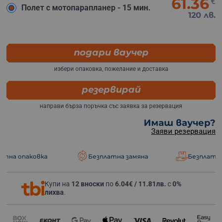
61.36
€
Полет с мотопарапланер - 15 мин.
120 лв.
подари ваучер
избери опаковка, пожелание и доставка
резервирай
направи бърза поръчка със заявка за резервация
Имаш ваучер?
Заяви резервация
овка
Безплатна замяна
Безплатна доставк
Купи на
12 вноски
по
6.04€ / 11.81лв.
с
0%
лихва
.