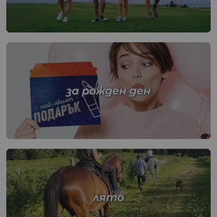
за рожден ден
лято