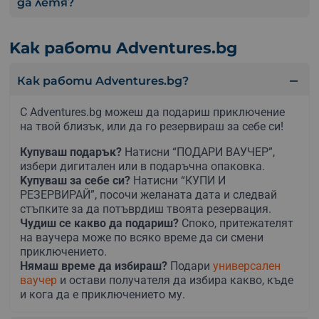
да летя?
Kак работи Adventures.bg
Как работи Adventures.bg?
С Adventures.bg можеш да подариш приключение
на твой близък, или да го резервираш за себе си!
Купуваш подарък?
Натисни “ПОДАРИ ВАУЧЕР”,
избери дигитален или в подаръчна опаковка.
Kупуваш за себе си?
Натисни “КУПИ И
РЕЗЕРВИРАЙ”, посочи желаната дата и следвай
стъпките за да потъврдиш твоята резервация.
Чудиш се какво да подариш?
Споко, притежателят
на ваучера може по всяко време да си смени
приключението.
Нямаш време да избираш?
Подари
универсален
ваучер
и остави получателя да избира какво, къде
и кога да е приключението му.