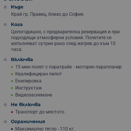
впечатляващи снимки.
Къде
Паратрайкът е идеален за хора от всички възрасти,
Край гр. Правец, близо до София.
дори и за такива, които не обичат екстремното. Това
Кога
преживяване е комбинация от
спокойствие, красота и
вълнение
Целогодишно, с предварителна резервация и при
– и ще остане завинаги в съзнанието ти. А
ако искаш да подариш запомнящо се изживяване, а не
подходящи атмосферни условия. Полетите се
просто вещ – този полет е перфектният избор.
изпълняват сутрин рано след изгрев до към 10
часа.
Резервирай ваучер за полет с паратрайк над Правец –
Включва
за себе си или за специален човек. Един билет към
свободата, спомен за цял живот и най-лесният начин
15 мин полет с паратрайк - моторен парапланер
да кажеш: „
Ти заслужаваш нещо незабравимо!
“
Квалифициран пилот
Екипировка
Инструктаж
Видеозаснемане
Не включва
Транспорт до мястото
Ограничения
Максимално тегло - 110 кг.