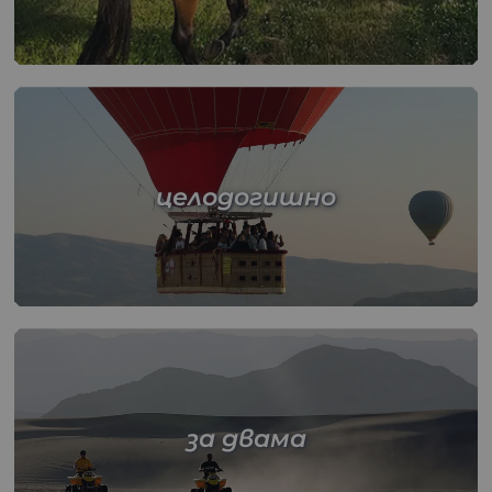
целодогишно
за двама