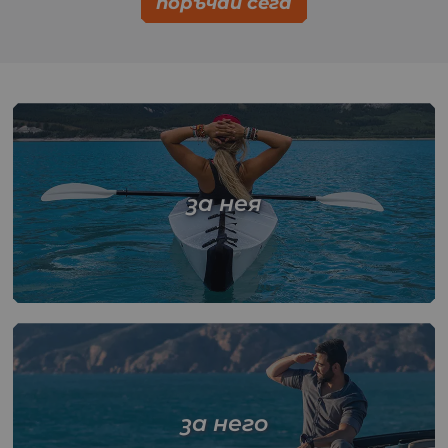
поръчай сега
за нея
за него