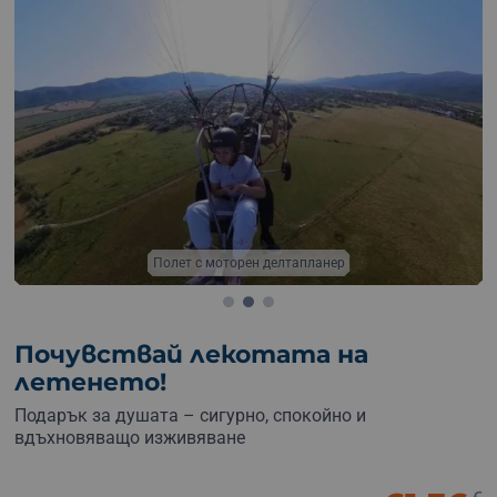
оторен делтапланер
Виж г
Почувствай лекотата на
летенето!
Подарък за душата – сигурно, спокойно и
вдъхновяващо изживяване