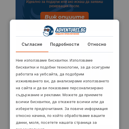
Идеално за подарък или ако искаш да заявиш
резервация после.
Виж опциите
Съгласие
Подробности
Относно
Купи и резервирай
Ние използваме бисквитки. Използваме
1.
Избери ваучер
бисквитки и подобни технологии, за да осигурим
2.
Заяви резервация
работата на уебсайта, да подобрим
3.
Плати лесно онлайн
изживяването ви, да анализираме използването
на сайта и да ви показваме персонализирано
Ще видиш следващите стъпки за
потвърждаване на резервацията.
съдържание и реклами. Можете да приемете
всички бисквитки, да откажете всички или да
Виж опциите
изберете предпочитания. За повече информация
относно начина, по който обработваме вашите
данни, моля, посетете нашата страница за