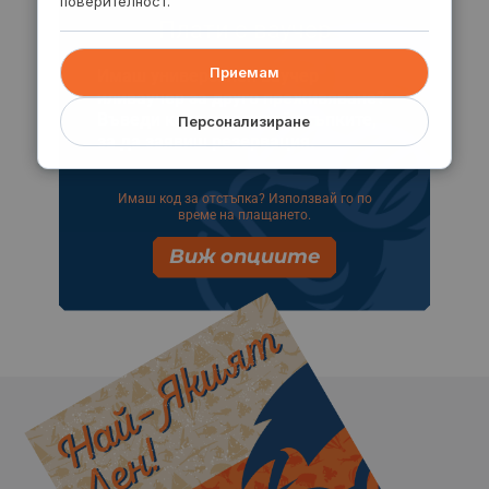
поверителност.
Плати с ваучер
Приемам
Имаш универсален ваучер
иливаучер за друго преживяване?
Въведи кода и следвай стъпките,
Персонализиране
за да заявиш резервация.
Имаш код за отстъпка? Използвай го по
време на плащането.
Виж опциите