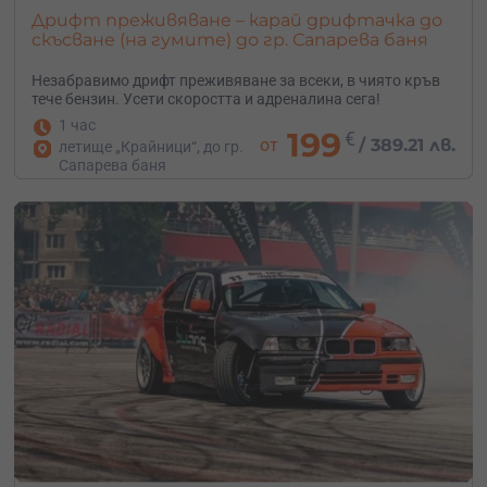
Дрифт преживяване – карай дрифтачка до
скъсване (на гумите) до гр. Сапарева баня
Незабравимо дрифт преживяване за всеки, в чиято кръв
тече бензин. Усети скоростта и адреналина сега!
1 час
199
€
от
/
389.21 лв.
летище „Крайници“, до гр.
Сапарева баня