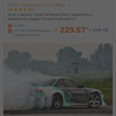
Скок с парашут до София
5
(5)
Скок с парашут край Сапарева баня: адреналин и
невероятни гледки! Почувствай небето!
2 часа
229.57
€
от
/
449 лв.
летище Крайници, до
Сапарева баня