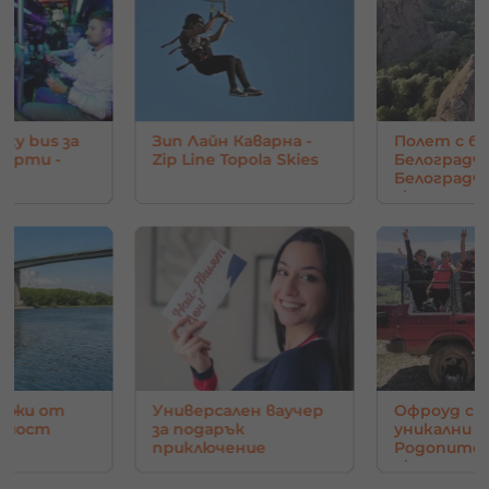
rty bus за
Зип Лайн Каварна -
Полет с ба
парти -
Zip Line Topola Skies
Белоградчи
Белоград
скали
нджи от
Универсален ваучер
Офроуд с 
в мост
за подарък
уникални г
приключение
Родопите 
око