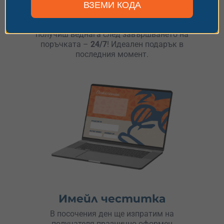
ВЗЕМИ КОДА
Дигитален ваучер
Избери електронен ваучер и ще го
получиш веднага след завършването на
поръчката –
24/7
! Идеален подарък в
последния момент.
Имейл честитка
В посочения ден ще изпратим на
получателя празнично оформен