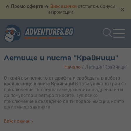
🔥
Промо оферти
🔥
Виж всички
отстъпки, бонуси
×
и промоции
Летище и писта "Крайници"
Начало
/
Летище "Крайници"
Открий вълнението от дрифта и свободата в небето
край летище и писта Крайници!
В този уникален рай за
приключения ти предлагаме да изпиташ адреналин и
да почувстваш вятъра в косите. Тук всяко
приключение е създадено да ти подари емоции, които
ще помниш завинаги.
Подбрани преживявания:
Виж повече
Уроци по дрифт на писта
– за начинаещи и