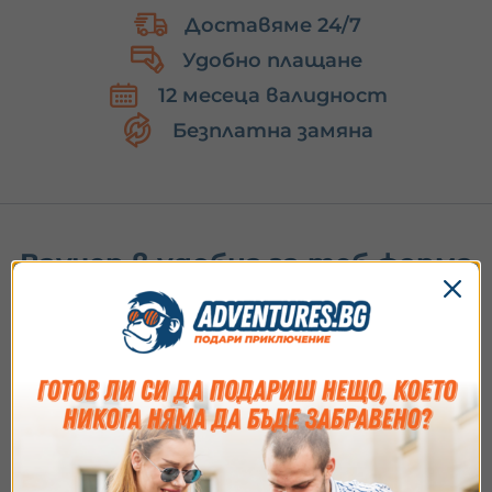
Независимо от повода, ваучерът за преживяване е
Доставяме 24/7
начинът да покажеш, че наистина държиш на някого.
Този подарък носи
вълнение, удоволствие и шанса за
Удобно плащане
създаване на спомени
, които остават
за цял живот
.
12 месеца валидност
Безплатна замяна
Ваучер в удобна за теб форма
Съгласие
Подробности
Относно