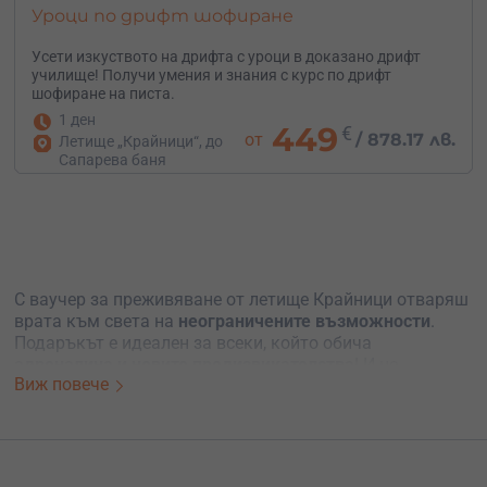
Уроци по дрифт шофиране
Усети изкуството на дрифта с уроци в доказано дрифт
училище! Получи умения и знания с курс по дрифт
шофиране на писта.
1 ден
449
€
от
/
878.17 лв.
Летище „Крайници“, до
Сапарева баня
С ваучер за преживяване от летище Крайници отваряш
врата към света на
неограничените възможности
.
Подаръкът е идеален за всеки, който обича
адреналина и новите предизвикателства
! И не
Виж повече
забравяй, ако получателят реши, че иска да опита
нещо различно, нашият сайт предлага
богат избор от
преживявания в цялата страна
. Подари свободата на
избор – ваучер за незабравимо преживяване.