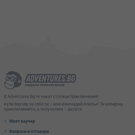
В Adventures.bg те чакат стотици приключения!
Kупи ваучер за себе си – или изненадай близък! Ти избираш
приключението, а получателя – датата.
Моят ваучер
Въпроси и отговори