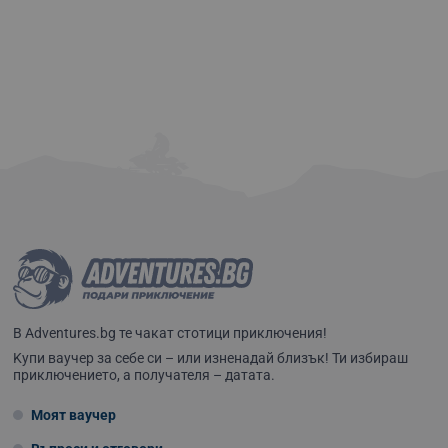
В Adventures.bg те чакат стотици приключения!
Kупи ваучер за себе си – или изненадай близък! Ти избираш
приключението, а получателя – датата.
Моят ваучер