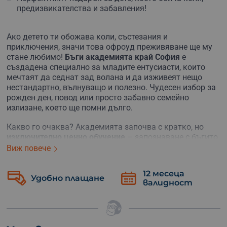
предизвикателства и забавления!
Ако детето ти обожава коли, състезания и
приключения, значи това офроуд преживяване ще му
стане любимо!
Бъги академията край София
е
създадена специално за младите ентусиасти, които
мечтаят да седнат зад волана и да изживеят нещо
нестандартно, вълнуващо и полезно. Чудесен избор за
рожден ден, повод или просто забавно семейно
излизане, което ще помни дълго.
Какво го очаква? Академията започва с кратко, но
изключително ценно обучение
– запознаване с бъгито,
с управлението му и основите на безопасността.
Виж повече
Малките шофьори ще научат как да палят машината,
да тръгват плавно, да спират уверено и да взимат
12 месеца
Безплатна
завои като истински профита!
валидност
замяна
След теоретичната част идва
време за екшън
– каране
на истинска офроуд писта, пълна с предизвикателства
и специални трасета. В зависимост от възрастта,