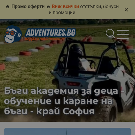
🔥
Промо оферти
🔥
Виж всички
отстъпки, бонуси
×
и промоции
Бъги академия за деца -
обучение и каране на
бъги - край София