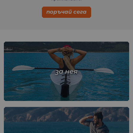
поръчай сега
за нея