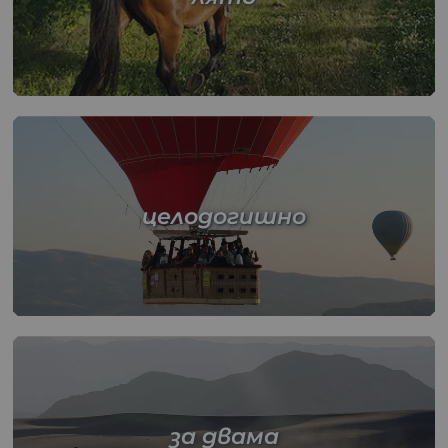
целодогишно
за двама