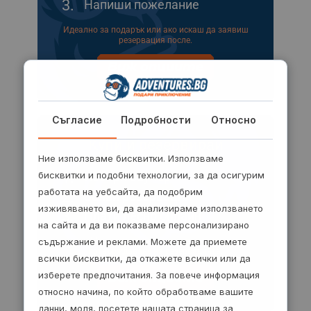
3.
Напиши пожелание
Идеално за подарък или ако искаш да заявиш
резервация после.
Виж опциите
Съгласие
Подробности
Относно
Купи и резервирай
Ние използваме бисквитки. Използваме
1.
Избери ваучер
бисквитки и подобни технологии, за да осигурим
работата на уебсайта, да подобрим
2.
Заяви резервация
изживяването ви, да анализираме използването
3.
Плати лесно онлайн
на сайта и да ви показваме персонализирано
Ще видиш следващите стъпки за
съдържание и реклами. Можете да приемете
потвърждаване на резервацията.
всички бисквитки, да откажете всички или да
изберете предпочитания. За повече информация
Виж опциите
относно начина, по който обработваме вашите
данни, моля, посетете нашата страница за