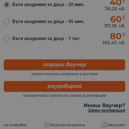
40
€
Бъги академия за деца - 20 мин.
78.23 лв.
60
€
Бъги академия за деца - 45 мин.
117.35 лв.
80
€
Бъги академия за деца - 1 час
156.47 лв.
подари ваучер
избери опаковка, пожелание и доставка
резервирай
направи бърза поръчка със заявка за резервация
Имаш ваучер?
Заяви резервация
ка
Безплатна замяна
Безплатна доставка