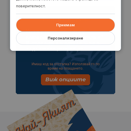
поверителност.
Плати с ваучер
Приемам
Имаш универсален ваучер
иливаучер за друго преживяване?
Персонализиране
Въведи кода и следвай стъпките,
за да заявиш резервация.
Имаш код за отстъпка? Използвай го по
време на плащането.
Виж опциите