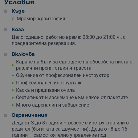
детето ще кара самостоятелно под наблюдение на
Условия
инструктор или ще се вози с него (или с теб, ако си
Къде
готов да се включиш!). Спокойно – инструкторът
контролира всичко чрез мобилно приложение, така че
с. Мрамор, край София.
безопасността е на макс
.
Кога
А най-хубавото?
След преживяването децата
Целогодишно, работно време: 08:00 до 21:00 ч., с
получават сертификат, а ако избереш пакет от 1 час –
предварителна резервация.
и видеозаснемане с GoPro, за да остане този спомен
Включва
завинаги. Забавно, образователно и супер вълнуващо
– точно като в истинска състезателна академия!
Каране на бъги за едно дете на обособена писта с
различни препятствия и трасета
Подари това офроуд приключение
на малък фен на
Обучение от професионален инструктор
моторите, колите и бързите трасета. Направи деня му
Професионален инструктаж
незабравим – с ваучер за бъги академията край
Каска и предпазни очила
София!
Сертификат и заснемане към някои от пакетите
Много адреналин и забавление
Ограничения
Деца от 3 до 8 години – возене с инструктор или от
родител (бъгитата са двуместни). Деца от 8 до 16
години – самостоятелно управление под