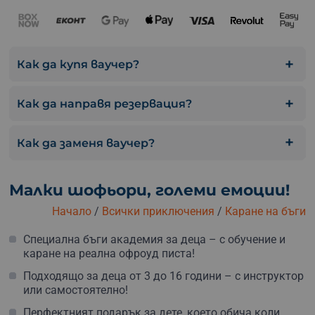
Как да купя ваучер?
Как да направя резервация?
Как да заменя ваучер?
Малки шофьори, големи емоции!
Начало
/
Всички приключения
/
Каране на бъги
Специална бъги академия за деца – с обучение и
каране на реална офроуд писта!
Подходящо за деца от 3 до 16 години – с инструктор
или самостоятелно!
Перфектният подарък за дете, което обича коли,