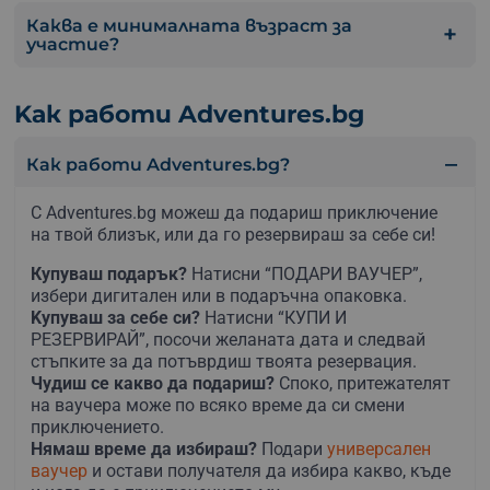
Каква е минималната възраст за
участие?
Kак работи Adventures.bg
Как работи Adventures.bg?
С Adventures.bg можеш да подариш приключение
на твой близък, или да го резервираш за себе си!
Купуваш подарък?
Натисни “ПОДАРИ ВАУЧЕР”,
избери дигитален или в подаръчна опаковка.
Kупуваш за себе си?
Натисни “КУПИ И
РЕЗЕРВИРАЙ”, посочи желаната дата и следвай
стъпките за да потъврдиш твоята резервация.
Чудиш се какво да подариш?
Споко, притежателят
на ваучера може по всяко време да си смени
приключението.
Нямаш време да избираш?
Подари
универсален
ваучер
и остави получателя да избира какво, къде