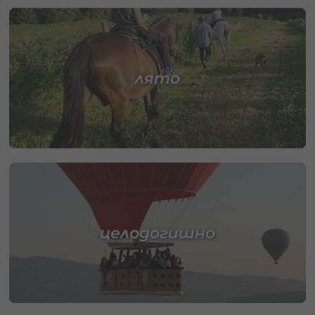
лято
целодогишно