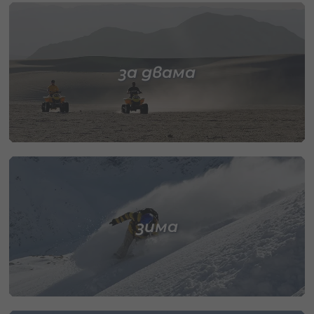
за двама
зима