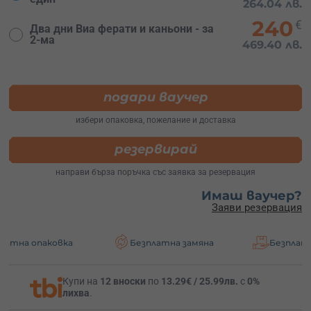
264.04 лв.
240
€
Два дни Виа ферати и каньони - за
2-ма
469.40 лв.
подари ваучер
избери опаковка, пожелание и доставка
резервирай
направи бърза поръчка със заявка за резервация
Имаш ваучер?
Заяви резервация
вка
Безплатна замяна
Безплатна доставка
Купи на
12 вноски
по
13.29€ / 25.99лв.
с
0%
лихва
.