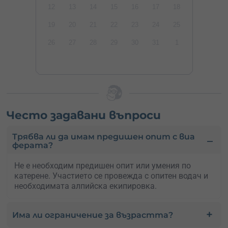
12
13
14
15
16
17
18
19
20
21
22
23
24
25
26
27
28
29
30
31
1
Често задавани въпроси
Трябва ли да имам предишен опит с виа
ферата?
Не е необходим предишен опит или умения по
катерене. Участието се провежда с опитен водач и
необходимата алпийска екипировка.
Има ли ограничение за възрастта?