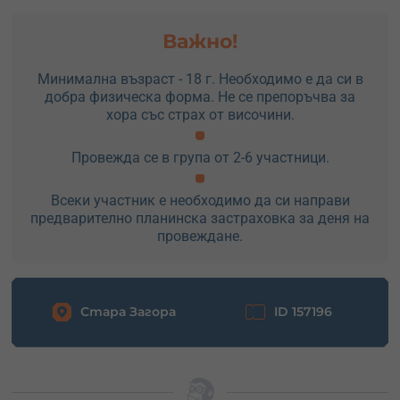
14:30 ч.
Кратък обяд и отпътуване към последното
приключение — виа ферата маршрут край Велико
Важно!
Търново. Маршрутът е по-въздушен и атрактивен, а
водачът ще те осигурява допълнително при нужда.
Минимална възраст - 18 г. Необходимо е да си в
добра физическа форма. Не се препоръчва за
хора със страх от височини.
Провежда се в група от 2-6 участници.
Всеки участник е необходимо да си направи
предварително планинска застраховка за деня на
провеждане.
Стара Загора
ID 157196