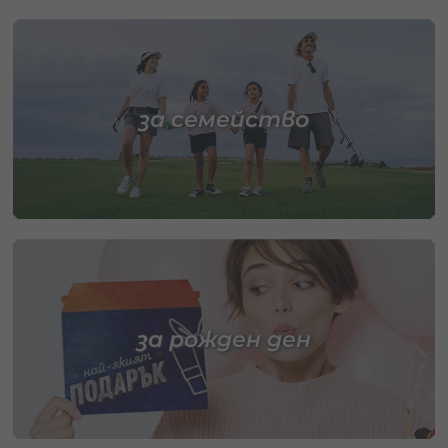
за семейство
за рожден ден