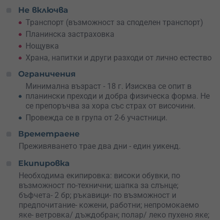
Не включва
Това преживяване е чудесен подарък за човек, който
Транспорт (възможност за споделен транспорт)
има нужда от рестарт, движение и малко адреналин
Планинска застраховка
сред природата.
Подари ваучер или запази място за
Нощувка
себе си
– каньоните няма да дойдат в града, така че
ти трябва да отидеш при тях.
Храна, напитки и други разходи от лично естество
Ограничения
Скали, водопади, каньони и залез от високо –
превърни един уикенд в приключение
!
Минимална възраст - 18 г. Изисква се опит в
планински преходи и добра физическа форма. Не
Програма
се препоръчва за хора със страх от височини.
Провежда се в група от 2-6 участници.
Ден 1
Времетраене
09:30 ч.
Сбор в центъра на село Енина. Инструктаж и
разпределяне на екипировката.
Преживяването трае два дни - един уикенд.
Екипировка
09:45 ч.
Потегляне към Енинския каньон и виа ферата
маршрута.
Необходима екипировка: високи обувки, по
възможност по-технични; шапка за слънце;
11:30 – 11:45 ч.
Достигане на най-високата точка на
бъфчета- 2 бр; ръкавици- по възможност и
тура. Време за почивка, снимки и кратко похапване.
предпочитание- кожени, работни; непромокаемо
Слизане обратно към каньона. Ако времето позволява,
яке- ветровка/ дъждобран; полар/ леко пухено яке;