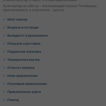
В Adventures.bg те чакат стотици приключения!
Kупи ваучер за себе си – или изненадай близък! Ти избираш
приключението, а получателя – датата.
Моят ваучер
Въпроси и отговори
Валидност и удължаване
Плащане и доставка
Подаръчна опаковка
Универсален ваучер
Отказ от покупка
Нови приключения
Популярни приключения
Приключенска карта
Помощ