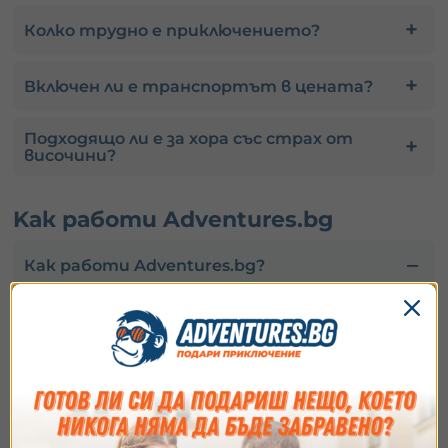
Колко трудно е приключението?
Включен ли е транспортът в цената?
Подходящо ли е за хора със страх от
височини?
Kак работи Adventures.bg
Как работи Adventures.bg?
С Adventures.bg можеш да подариш приключение
на твой близък, или да го резервираш за себе си!
Купуваш подарък?
Натисни “ПОДАРИ ВАУЧЕР”,
избери дигитален или в подаръчна опаковка.
Kупуваш за себе си?
Натисни “КУПИ И
РЕЗЕРВИРАЙ”, посочи желаната дата и следвай
стъпките за да потъврдиш твоята резервация.