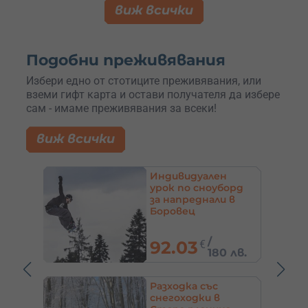
виж всички
Подобни преживявания
Избери едно от стотиците преживявания, или
вземи гифт карта и остави получателя да избере
сам - имаме преживявания за всеки!
виж всички
Индивидуален
урок по сноуборд
за напреднали в
рево
Боровец
/
92.03
€
0 лв.
180 лв.
п до
Разходка със
ки в
снегоходки в