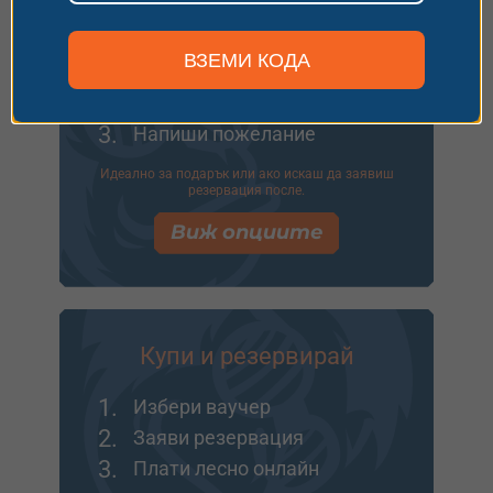
Купи ваучер
ВЗЕМИ КОДА
1.
Избери ваучер
2.
Добави опаковка
3.
Напиши пожелание
Идеално за подарък или ако искаш да заявиш
резервация после.
Виж опциите
Купи и резервирай
1.
Избери ваучер
2.
Заяви резервация
3.
Плати лесно онлайн