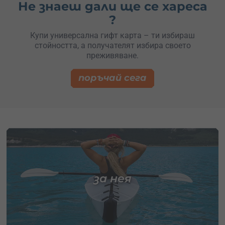
Не знаеш дали ще се хареса
?
Купи универсална гифт карта – ти избираш
стойността, а получателят избира своето
преживяване.
поръчай сега
за нея