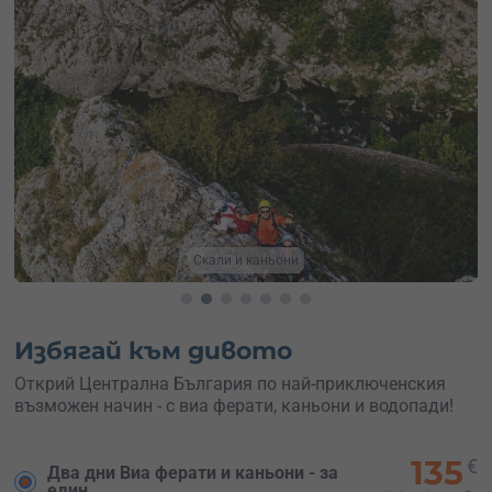
Скално катерене
Избягай към дивото
Открий Централна България по най-приключенския
възможен начин - с виа ферати, каньони и водопади!
135
€
Два дни Виа ферати и каньони - за
един