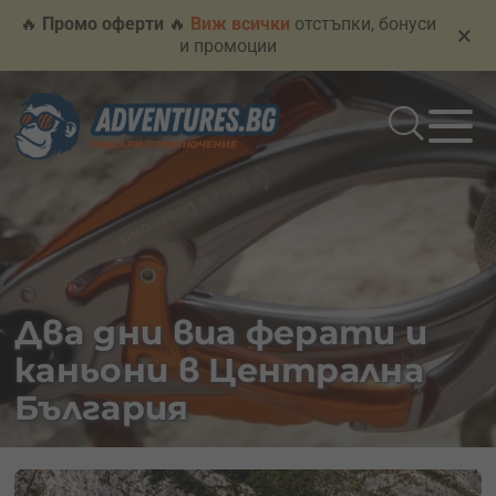
🔥
Промо оферти
🔥
Виж всички
отстъпки, бонуси
×
и промоции
Два дни виа ферати и
каньони в Централна
България