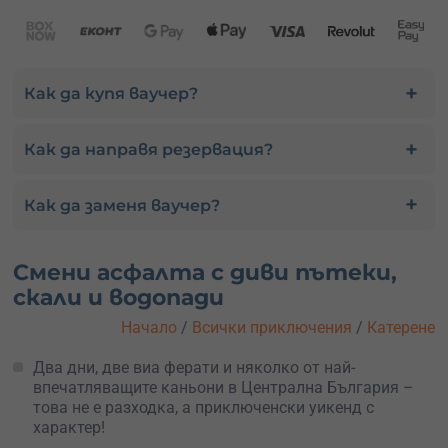
Как да купя ваучер?
Как да направя резервация?
Как да заменя ваучер?
Смени асфалта с диви пътеки,
скали и водопади
Начало
/
Всички приключения
/
Катерене
Два дни, две виа ферати и няколко от най-
впечатляващите каньони в Централна България –
това не е разходка, а приключенски уикенд с
характер!