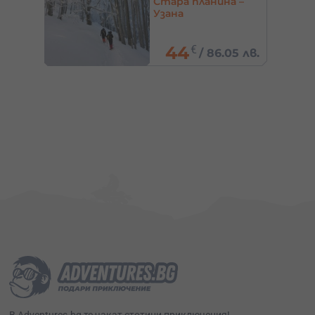
Стара планина –
Узана
44
€
1 лв.
/
86.05 лв.