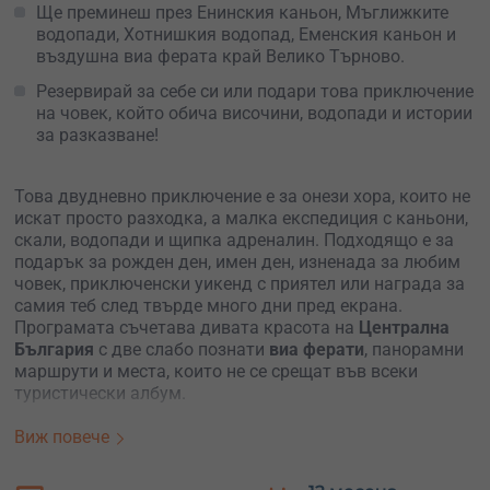
Ще преминеш през Енинския каньон, Мъглижките
водопади, Хотнишкия водопад, Еменския каньон и
въздушна виа ферата край Велико Търново.
Резервирай за себе си или подари това приключение
на човек, който обича височини, водопади и истории
за разказване!
Това двудневно приключение е за онези хора, които не
искат просто разходка, а малка експедиция с каньони,
скали, водопади и щипка адреналин. Подходящо е за
подарък за рожден ден, имен ден, изненада за любим
човек, приключенски уикенд с приятел или награда за
самия теб след твърде много дни пред екрана.
Програмата съчетава дивата красота на
Централна
България
с две слабо познати
виа ферати
, панорамни
маршрути и места, които не се срещат във всеки
туристически албум.
Първият ден започва в село Енина, където групата се
Виж повече
събира, запознава се с водача и получава необходимия
алпийски инвентар. След инструктаж маршрутът