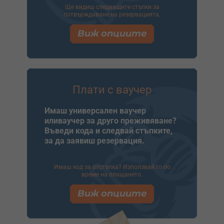
Ще видиш следващите стъпки за
потвърждаване на резервацията.
Виж опциите
Плати с ваучер
Имаш универсален ваучер
иливаучер за друго преживяване?
Въведи кода и следвай стъпките,
за да заявиш резервация.
Имаш код за отстъпка? Използвай го по
време на плащането.
Виж опциите