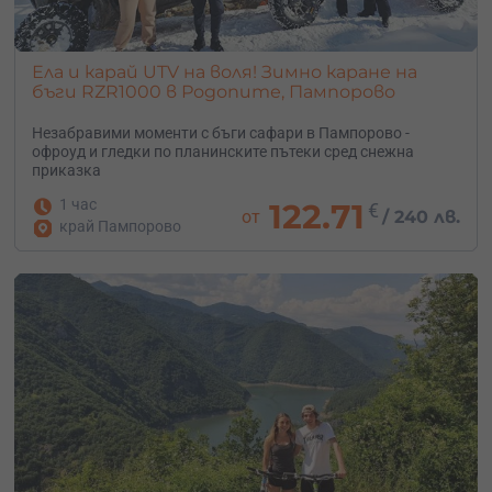
Ела и карай UTV на воля! Зимно каране на
бъги RZR1000 в Родопите, Пампорово
Незабравими моменти с бъги сафари в Пампорово -
офроуд и гледки по планинските пътеки сред снежна
приказка
1 час
122.71
€
от
/
240 лв.
край Пампорово