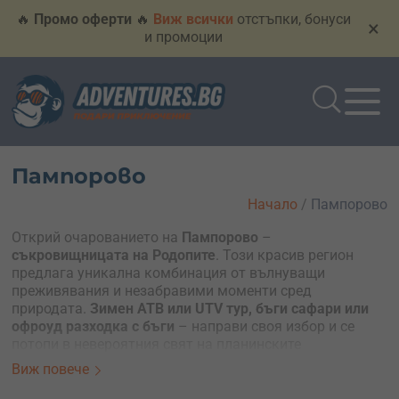
🔥
Промо оферти
🔥
Виж всички
отстъпки, бонуси
×
и промоции
Пампорово
Начало
/
Пампорово
Открий очарованието на
Пампорово
–
съкровищницата на Родопите
. Този красив регион
предлага уникална комбинация от вълнуващи
преживявания и незабравими моменти сред
природата.
Зимен АТВ или UTV тур, бъги сафари или
офроуд разходка с бъги
– направи своя избор и се
потопи в невероятния свят на планинските
приключения. Тук всяко преживяване е създадено да
Виж повече
те отведе през вълшебни пейзажи и да ти подари
емоция.