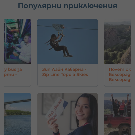
Популярни приключения
rty bus за
Зип Лайн Каварна -
Полет с ба
парти -
Zip Line Topola Skies
Белоградчи
Белоград
скали