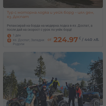
Тур с моторна лодка и уейк борд – цял ден,
яз. Доспат
Релаксирай на борда на модерна лодка в яз. Доспат, а
после дай на скорост с урок по уейк борд!
1 ден
224.97
€
от
/
440 лв.
яз. Доспат, Западни
Родопи