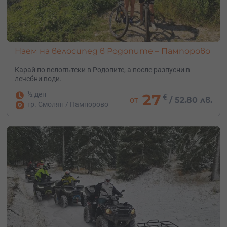
Наем на велосипед в Родопите – Пампорово
Карай по велопътеки в Родопите, а после разпусни в
лечебни води.
½ ден
27
€
от
/
52.80 лв.
гр. Смолян / Пампорово