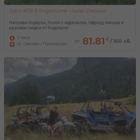
Тур с АТВ в Родопите – край Смолян
Направи подарък, пълен с адреналин, офроуд емоции и
красиви гледки от Родопите!
2 часа
81.81
€
от
/
160 лв.
гр. Смолян / Пампорово