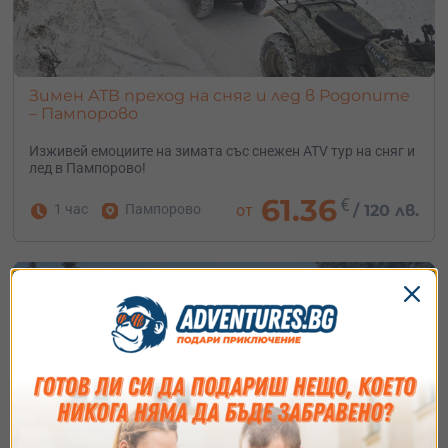
Зимен АТВ преход на сняг и лед в Родопите
– Пампорово
Изживей емоциите на зимата със снежен ATV тур на сняг и
лед в Пампорово!
61.36
€
1 час
Пампорово
от
/
120 лв.