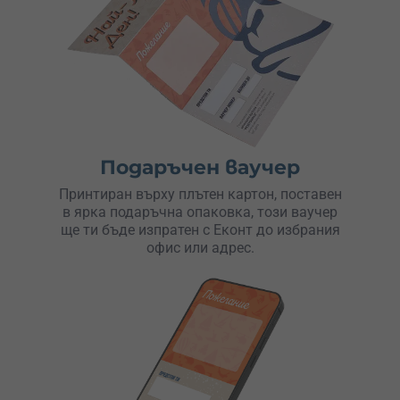
Подаръчен ваучер
Принтиран върху плътен картон, поставен
в ярка подаръчна опаковка, този ваучер
ще ти бъде изпратен с Еконт до избрания
офис или адрес.