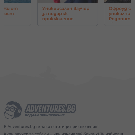
нджи от
Универсален ваучер
Офроуд с 
в мост
за подарък
уникални г
приключение
Родопите 
око
В Adventures.bg те чакат стотици приключения!
Kупи ваучер за себе си – или изненадай близък! Ти избираш