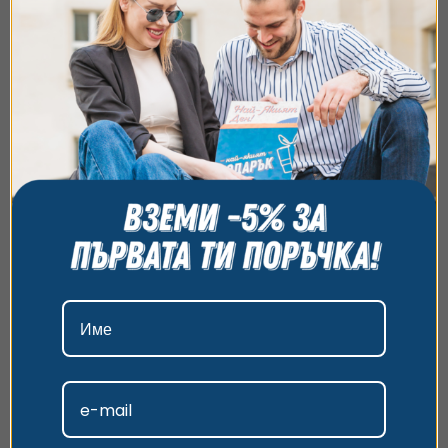
Съгласие
Подробности
Относно
Ние използваме бисквитки. Използваме
бисквитки и подобни технологии, за да осигурим
работата на уебсайта, да подобрим
Индивидуални уроци по ски и сноуборд –
изживяването ви, да анализираме използването
Пампорово
на сайта и да ви показваме персонализирано
Преоткрий зимните спортове с урок, който комбинира
съдържание и реклами. Можете да приемете
адреналин, природа и личен подход
всички бисквитки, да откажете всички или да
2 часа
105
€
изберете предпочитания. За повече информация
от
/
205.36 лв.
община Смолян
относно начина, по който обработваме вашите
данни, моля, посетете нашата страница за
поверителност.
Приемам
Изборът на подходящ подарък понякога може да бъде
предизвикателство, но с
ваучер за преживяване
от
Персонализиране
нашия сайт винаги ще имаш печеливша карта в ръкава
си. Получателят може да избере не само от