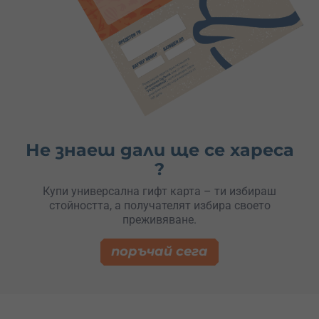
Не знаеш дали ще се хареса
?
Купи универсална гифт карта – ти избираш
стойността, а получателят избира своето
преживяване.
поръчай сега