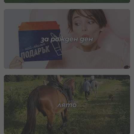
за рожден ден
лято