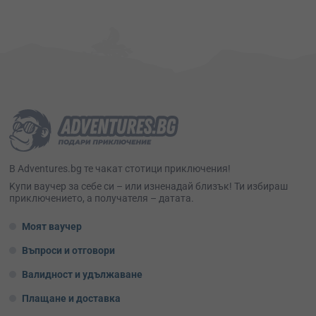
В Adventures.bg те чакат стотици приключения!
Kупи ваучер за себе си – или изненадай близък! Ти избираш
приключението, а получателя – датата.
Моят ваучер
Въпроси и отговори
Валидност и удължаване
Плащане и доставка