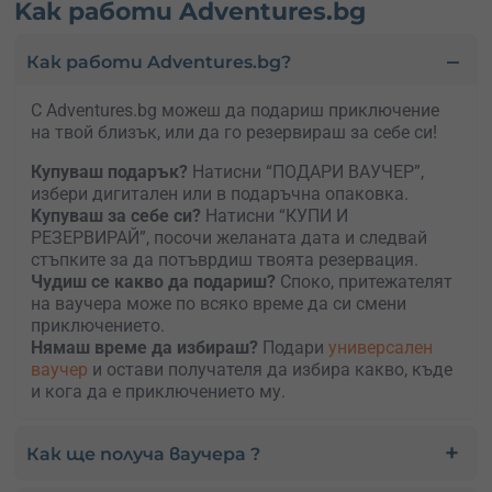
Kак работи Adventures.bg
Как работи Adventures.bg?
С Adventures.bg можеш да подариш приключение
на твой близък, или да го резервираш за себе си!
Купуваш подарък?
Натисни “ПОДАРИ ВАУЧЕР”,
избери дигитален или в подаръчна опаковка.
Kупуваш за себе си?
Натисни “КУПИ И
РЕЗЕРВИРАЙ”, посочи желаната дата и следвай
стъпките за да потъврдиш твоята резервация.
Чудиш се какво да подариш?
Споко, притежателят
на ваучера може по всяко време да си смени
приключението.
Нямаш време да избираш?
Подари
универсален
ваучер
и остави получателя да избира какво, къде
и кога да е приключението му.
Как ще получа ваучера ?