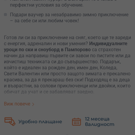
перфектни условия за обучение.
Подари ваучер за незабравимо зимно приключение
– за себе си или любим човек!
Готов ли си за приключение на сняг, което ще те зареди
с енергия, адреналин и нови умения?
Индивидуалните
уроци по ски и сноуборд в Пампорово
са страхотен
начин да направиш първите си завои по пистите или да
изчистиш техниката си до съвършенство. Подарък,
който е идеален за рожден ден, имен ден, Коледа,
Свети Валентин или просто защото зимата е прекалено
красива, за да я прекараш без ски! Подходящ е за деца
и възрастни, за солови приключенци или двойки, които
обичат да учат и се забавляват заедно.
Приключението включва индивидуален урок с
Виж повече
продължителност от
2 астрономически часа
– изцяло
посветен на теб (или теб и твоя спътник, ако избереш
12 месеца
Безплатна
урок за двама). Инструкторът е сертифициран, опитен и
валидност
замяна
ще се погрижи уроците да са полезни, но и забавни. Не
просто ще караш – ще учиш, ще се забавляваш и ще