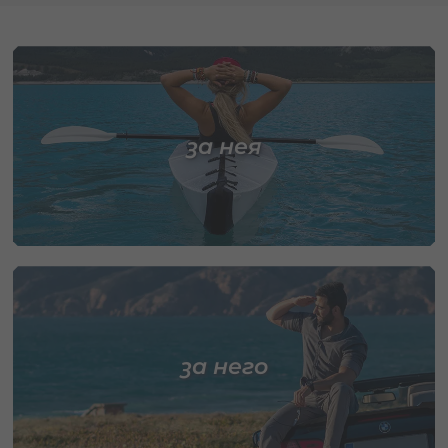
за нея
за него