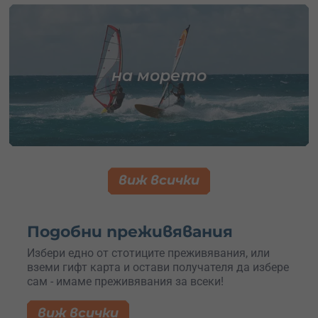
на морето
виж всички
Подобни преживявания
Избери едно от стотиците преживявания, или
вземи гифт карта и остави получателя да избере
сам - имаме преживявания за всеки!
виж всички