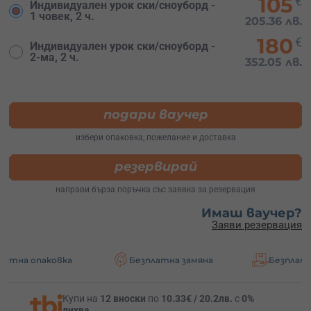
105
€
Индивидуален урок ски/сноуборд -
1 човек, 2 ч.
205.36 лв.
180
€
Индивидуален урок ски/сноуборд -
2-ма, 2 ч.
352.05 лв.
подари ваучер
избери опаковка, пожелание и доставка
резервирай
направи бърза поръчка със заявка за резервация
Имаш ваучер?
Заяви резервация
аковка
Безплатна замяна
Безплатна достав
Купи на
12 вноски
по
10.33€ / 20.2лв.
с
0%
лихва
.