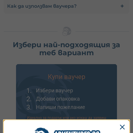
Как да използвам ваучера?
Избери най-подходящия за
теб вариант
Купи ваучер
1.
Избери ваучер
2.
Добави опаковка
3.
Напиши пожелание
Идеално за подарък или ако искаш да заявиш
резервация после.