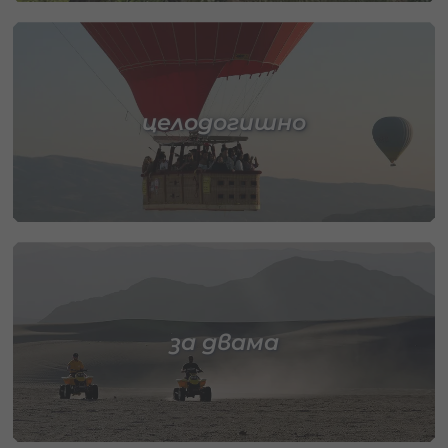
целодогишно
за двама