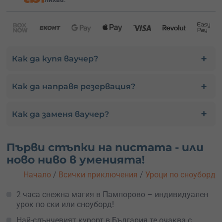
Как да купя ваучер?
Как да направя резервация?
Как да заменя ваучер?
Първи стъпки на пистата - или
ново ниво в уменията!
Начало
/
Всички приключения
/
Уроци по сноуборд
2 часа снежна магия в Пампорово – индивидуален
урок по ски или сноуборд!
Най-слънчевият курорт в България те очаква с