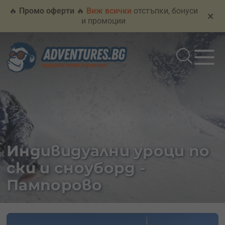
🔥
Промо оферти
🔥
Виж всички
отстъпки, бонуси
×
и промоции
Индивидуални уроци по
ски и сноуборд -
Пампорово