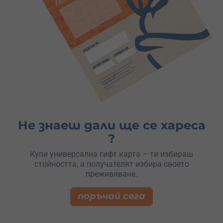
Не знаеш дали ще се хареса
?
Купи универсална гифт карта – ти избираш
стойността, а получателят избира своето
преживяване.
поръчай сега