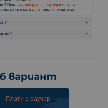
раш?
Подари
универсален ваучер
и остави
акво, къде и кога да е приключението му.
а ?
учера?
еб вариант
Плати с ваучер