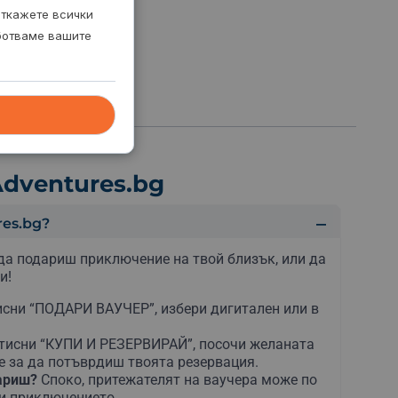
откажете всички
аботваме вашите
dventures.bg
es.bg?
да подариш приключение на твой близък, или да
и!
сни “ПОДАРИ ВАУЧЕР”, избери дигитален или в
тисни “КУПИ И РЕЗЕРВИРАЙ”, посочи желаната
е за да потъврдиш твоята резервация.
дариш?
Споко, притежателят на ваучера може по
ни приключението.