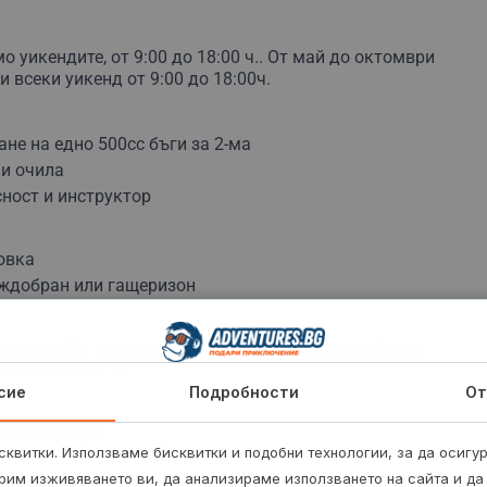
о уикендите, от 9:00 до 18:00 ч.. От май до октомври
и всеки уикенд от 9:00 до 18:00ч.
е на едно 500cc бъги за 2-ма
ни очила
ност и инструктор
овка
ждобран или гащеризон
возене 8 г. с придружител. За управление на бъги е
 книжка кат. B.
сие
Подробности
От
раната опция.
квитки. Използваме бисквитки и подобни технологии, за да осигу
рим изживяването ви, да анализираме използването на сайта и да