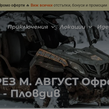
Промо оферти
🔥
Виж всички
отстъпки, бонуси и промоции
Приключения
Локации
Иде
З М. АВГУСТ Офро
 - Пловдив