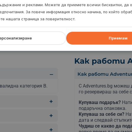
пиш дъждобран с калцуни или защитен гащеризон.
ъдържание и реклами. Можете да приемете всички бисквитки, да 
едпочитания. За повече информация относно начина, по който обр
ете нашата страница за поверителност.
ерсонализиране
Приемам
Kак работи A
Как работи Adventur
валидна категория B.
С Adventures.bg можеш 
го резервираш за себе с
Купуваш подарък?
Нати
подаръчна опаковка.
Kупуваш за себе си?
На
дата и следвай стъпкит
Чудиш се какво да по
всяко време да си сме