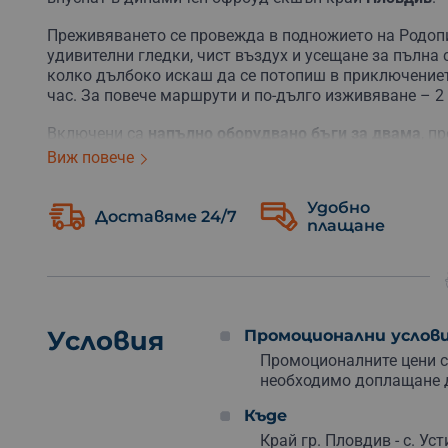
Преживяването се провежда в подножието на Родопит
удивителни гледки, чист въздух и усещане за пълн
колко дълбоко искаш да се потопиш в приключениет
час. За повече маршрути и по-дълго изживяване – 2 
Включени са
напълно оборудвано бъги за двама
, п
машина, който ще ви води през маршрутите и ще ви 
Виж повече
Не е нужно да сте карали преди – нужно е само жела
другият – навигатор с възможност за смяна по врем
Удобно
Доставяме 24/7
плащане
Това не е просто разходка, а
споделено преживяван
материален подарък, това е емоция в реално време,
избор за двойки, за подарък на приятели, за рожден
Подарък за двама
, който изважда адреналина на п
приказка – резервирай или подари още днес!
Условия
Промоционални услов
Промоционалните цени са
необходимо доплащане 
Къде
Край гр. Пловдив - с. Уст