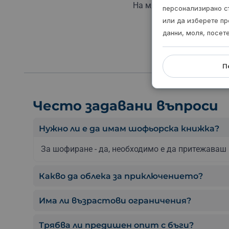
На място можеш да заку
персонализирано с
или да изберете пр
данни, моля, посет
П
Често задавани въпроси
Нужно ли е да имам шофьорска книжка?
За шофиране - да, необходимо е да притежаваш 
Какво да облека за приключението?
Има ли възрастови ограничения?
Трябва ли предишен опит с бъги?