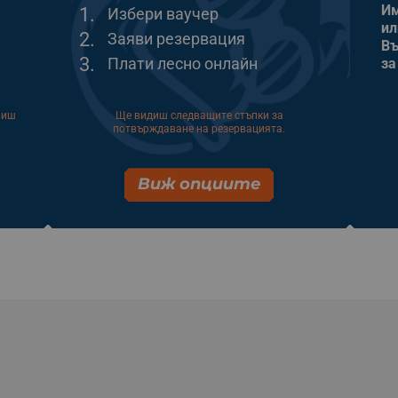
Им
1.
Избери ваучер
ил
2.
Заяви резервация
Въ
3.
Плати лесно онлайн
за
виш
Ще видиш следващите стъпки за
потвърждаване на резервацията.
Виж опциите