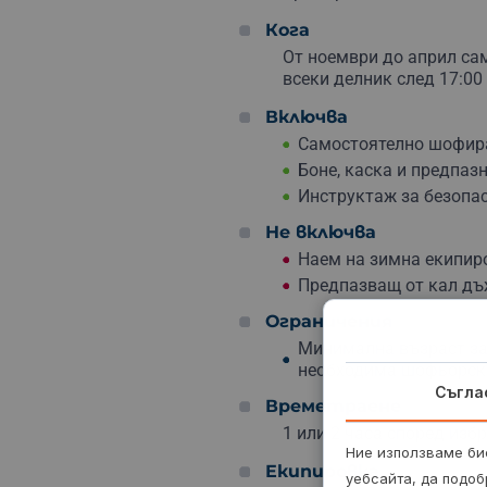
Кога
От ноември до април сам
всеки делник след 17:00 
Включва
Самостоятелно шофиран
Боне, каска и предпаз
Инструктаж за безопас
Не включва
Наем на зимна екипир
Предпазващ от кал дъ
Ограничения
Минимална възраст за 
необходима шофьорска
Съгла
Времетраене
1 или 2 часа според изб
Ние използваме бис
Екипировка
уебсайта, да подоб