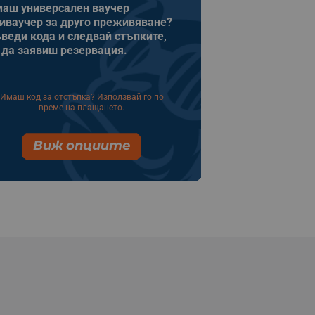
аш универсален ваучер
иваучер за друго преживяване?
веди кода и следвай стъпките,
 да заявиш резервация.
Имаш код за отстъпка? Използвай го по
време на плащането.
Виж опциите