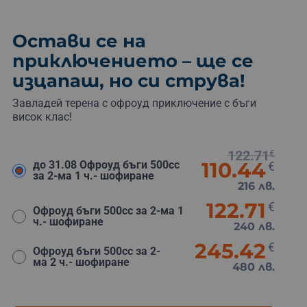
Остави се на
приключението – ще се
изцапаш, но си струва!
Завладей терена с офроуд приключение с бъги
висок клас!
122.71
€
110.44
до 31.08 Офроуд бъги 500сс
€
за 2-ма 1 ч.- шофиране
216 лв.
122.71
€
Офроуд бъги 500сс за 2-ма 1
ч.- шофиране
240 лв.
245.42
€
Офроуд бъги 500сс за 2-
ма 2 ч.- шофиране
480 лв.