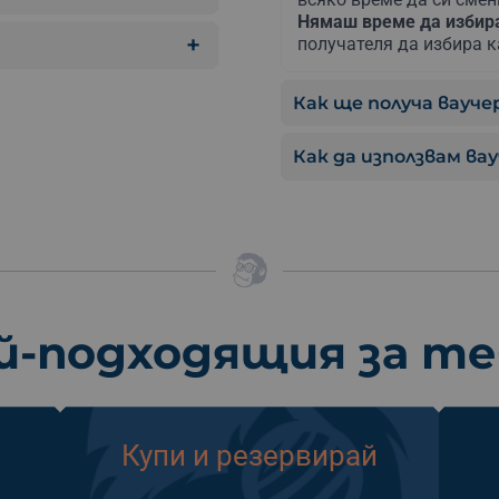
Нямаш време да изби
получателя да избира к
Как ще получа ваучер
Как да използвам ва
й-подходящия за т
Купи и резервирай