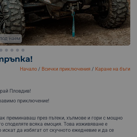
под наем
тръпка!
Начало
/
Всички приключения
/
Каране на бъги
Безплатна замяна
Безплатна доставка
Безплатна
край Пловдив!
бравимо приключение!
ак преминаваш през пътеки, хълмове и гори с мощно
ойто споделяте всяка емоция. Това изживяване е
 искат да избягат от скучното ежедневие и да се