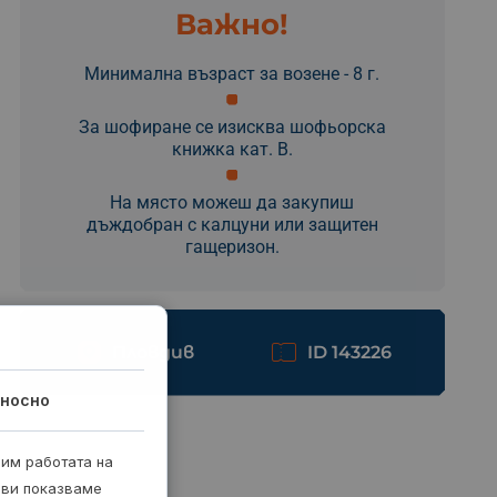
Важно!
Минимална възраст за возене - 8 г.
За шофиране се изисква шофьорска
книжка кат. B.
На място можеш да закупиш
дъждобран с калцуни или защитен
гащеризон.
Пловдив
ID 143226
носно
рим работата на
 ви показваме