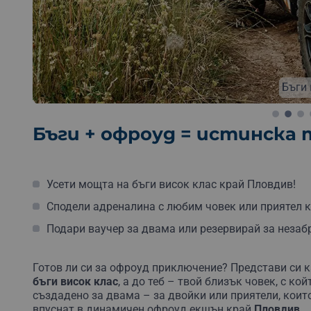
Бъги 
Бъги + офроуд = истинска 
Усети мощта на бъги висок клас край Пловдив!
Сподели адреналина с любим човек или приятел 
Подари ваучер за двама или резервирай за неза
Готов ли си за офроуд приключение? Представи си к
бъги висок клас
, а до теб – твой близък човек, с к
създадено за двама – за двойки или приятели, които
впуснат в динамичен офроуд екшън край
Пловдив
.