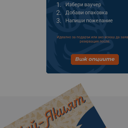
1.
Избери ваучер
2.
Добави опаковка
3.
Напиши пожелание
Идеално за подарък или ако искаш да зая
резервация после.
Виж опциите