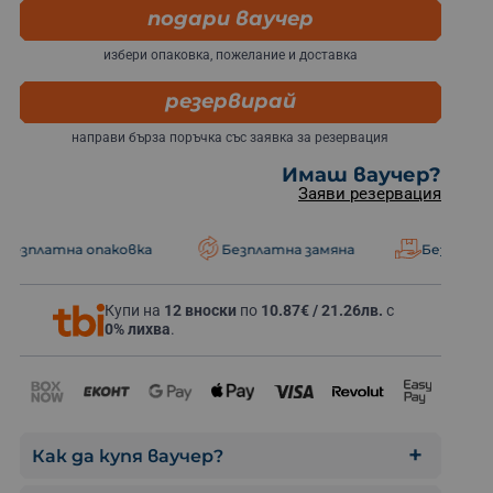
подари ваучер
избери опаковка, пожелание и доставка
резервирай
Подарък за д
направи бърза поръчка със заявка за резервация
Имаш ваучер?
Заяви резервация
 опаковка
Безплатна замяна
Безплатна доставка
Купи на
12 вноски
по
10.87€ / 21.26лв.
с
0% лихва
.
Как да купя ваучер?