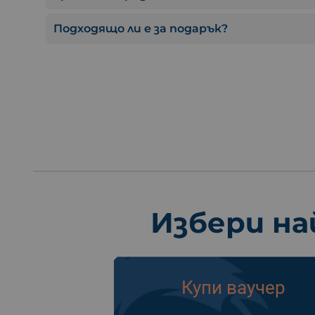
Подходящо ли е за подарък?
Избери на
Купи ваучер