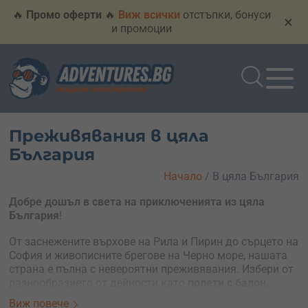
🔥
Промо оферти
🔥
Виж всички
отстъпки, бонуси
×
и промоции
Преживявания в цяла
България
Начало
/
В цяла България
Добре дошъл в света на приключенията из цяла
България
!
От заснежените върхове на Рила и Пирин до сърцето на
София и живописните брегове на Черно море, нашата
страна е пълна с невероятни преживявания. Избери от
разнообразието от дейности като
полети с балон,
скокове с бънджи, ски и сноуборд по пистите на
Виж повече