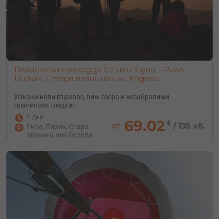
Планински преход за 1, 2 или 3 дни – Рила,
Пирин, Стара планина или Родопи
Изкачи нови върхове, виж езера и незабравими
планински гледки!
2 дни
69.02
€
от
/
135 лв.
Рила, Пирин, Стара
планина или Родопи