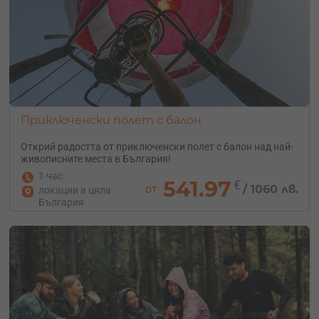
Приключенски полет с балон
Открий радостта от приключенски полет с балон над най-
живописните места в България!
1 час
541.97
€
от
/
1060 лв.
локации в цяла
България