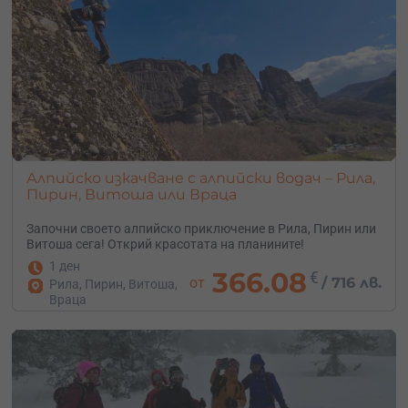
Алпийско изкачване с алпийски водач – Рила,
Пирин, Витоша или Враца
Започни своето алпийско приключение в Рила, Пирин или
Витоша сега! Открий красотата на планините!
1 ден
366.08
€
от
/
716 лв.
Рила, Пирин, Витоша,
Враца