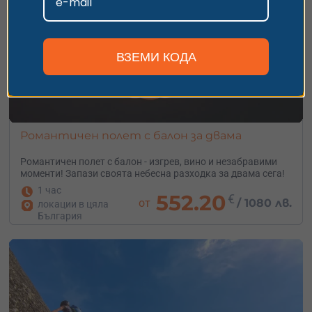
Персонализиране
ВЗЕМИ КОДА
Романтичен полет с балон за двама
Романтичен полет с балон - изгрев, вино и незабравими
моменти! Запази своята небесна разходка за двама сега!
1 час
552.20
€
от
/
1080 лв.
локации в цяла
България