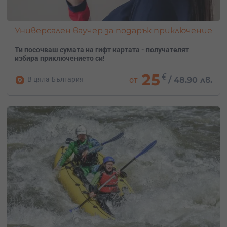
приключение и развлечение!
Универсален ваучер за подарък приключение
Ти посочваш сумата на гифт картата - получателят
избира приключението си!
25
€
В цяла България
от
/
48.90 лв.