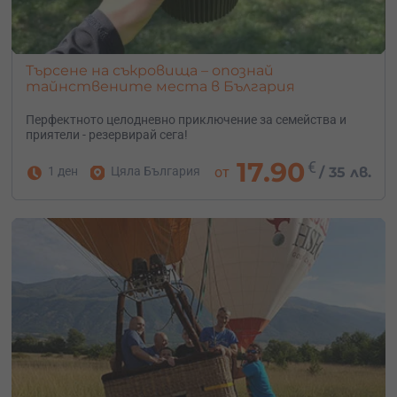
Търсене на съкровища – опознай
тайнствените места в България
Перфектното целодневно приключение за семейства и
приятели - резервирай сега!
17.90
€
1 ден
Цяла България
от
/
35 лв.