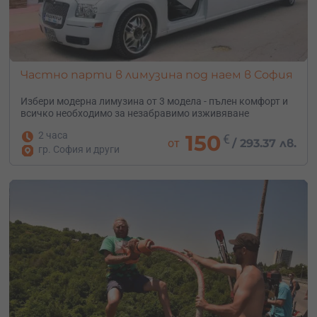
Частно парти в лимузина под наем в София
Избери модерна лимузина от 3 модела - пълен комфорт и
всичко необходимо за незабравимо изживяване
2 часа
150
€
от
/
293.37 лв.
гр. София и други