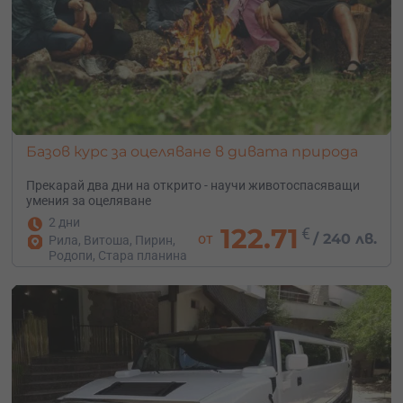
Базов курс за оцеляване в дивата природа
Прекарай два дни на открито - научи животоспасяващи
умения за оцеляване
2 дни
122.71
€
от
/
240 лв.
Рила, Витоша, Пирин,
Родопи, Стара планина