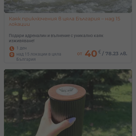
Каяк приключения в цяла България – над 15
локации
Подари адреналин и вълнение с уникално каяк
изживяване!
1 ден
40
€
от
/
78.23 лв.
над 15 локации в цяла
България