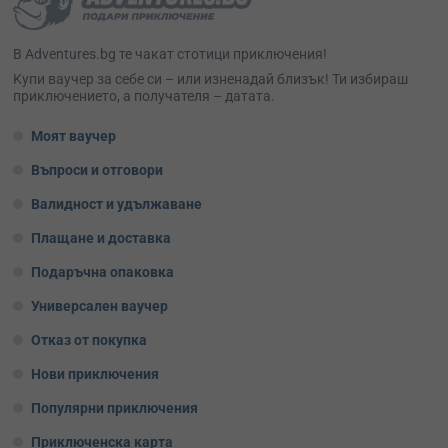
В Adventures.bg те чакат стотици приключения!
Kупи ваучер за себе си – или изненадай близък! Ти избираш
приключението, а получателя – датата.
Моят ваучер
Въпроси и отговори
Валидност и удължаване
Плащане и доставка
Подаръчна опаковка
Универсален ваучер
Отказ от покупка
Нови приключения
Популярни приключения
Приключенска карта