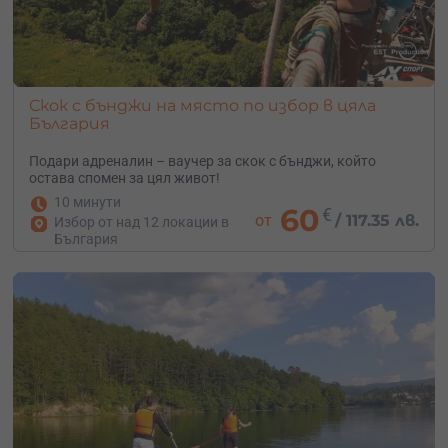
Скок с бънджи на място по избор в цяла
България
Подари адреналин – ваучер за скок с бънджи, който
остава спомен за цял живот!
10 минути
60
€
от
/
117.35 лв.
Избор от над 12 локации в
България