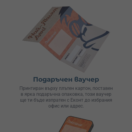
Подаръчен ваучер
Принтиран върху плътен картон, поставен
в ярка подаръчна опаковка, този ваучер
ще ти бъде изпратен с Еконт до избрания
офис или адрес.