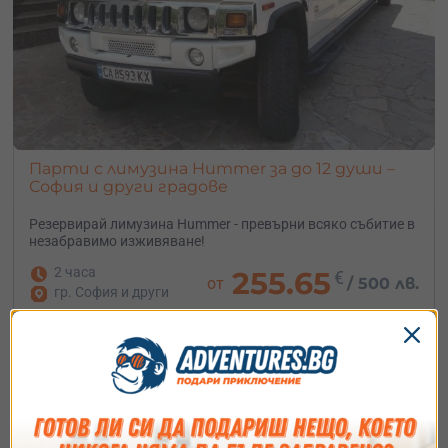
Парти с лимузина Hummer за до 12 души –
София и други градове
Резервирай лимузина Hummer - превърни всяко събитие в
незабравимо изживяване!
2 часа
255.65
€
от
/
500 лв.
гр. София и други