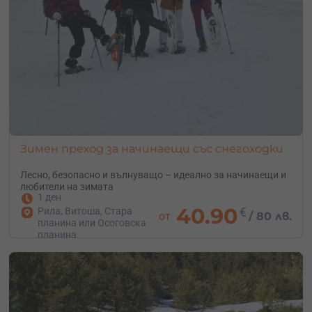
Зимен преход за начинаещи със снегоходки
Лесно, безопасно и вълнуващо – идеално за начинаещи и
любители на зимата
1 ден
40.90
€
Рила, Витоша, Стара
от
/
80 лв.
планина или Осоговска
планина