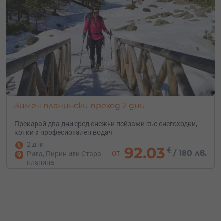
Зимен планински преход 2 дни
Прекарай два дни сред снежни пейзажи със снегоходки,
котки и професионален водач
2 дни
92.03
€
от
/
180 лв.
Рила, Пирин или Стара
планина