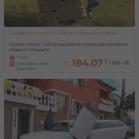
Споделен полет с балон в цяла България
Полети с балон 1,000 м над земята и улови най-красивите
гледки от облаците!
1 час
184.07
€
от
/
360 лв.
локации в цяла
България