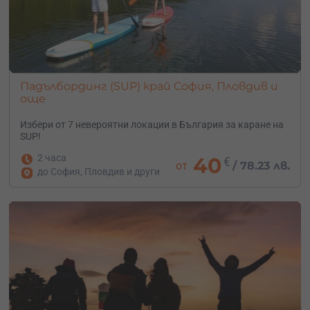
Падълбординг (SUP) край София, Пловдив и
още
Избери от 7 невероятни локации в България за каране на
SUP!
2 часа
40
€
от
/
78.23 лв.
до София, Пловдив и други