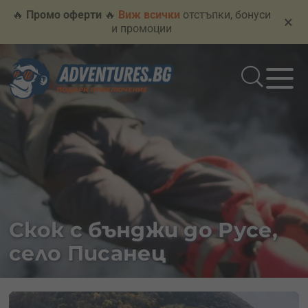
🔥
Промо оферти
🔥
Виж всички
отстъпки, бонуси
×
и промоции
Скок с бънджи до Русе,
село Писанец