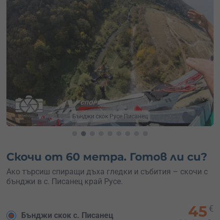
Бънджи скок Русе
Скочи от 60 метра. Готов ли си?
Ако търсиш спиращи дъха гледки и събития – скочи с
бънджи в с. Писанец край Русе.
45
€
Бънджи скок с. Писанец