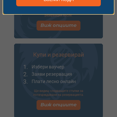
3.
Напиши пожелание
Идеално за подарък или ако искаш да заявиш
резервация после.
Виж опциите
Купи и резервирай
1.
Избери ваучер
2.
Заяви резервация
3.
Плати лесно онлайн
Ще видиш следващите стъпки за
потвърждаване на резервацията.
Виж опциите