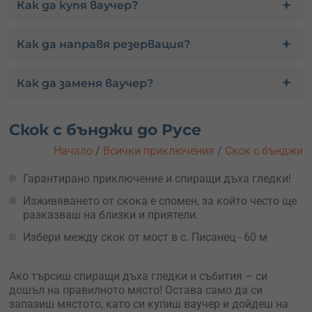
Как да купя ваучер?
Как да направя резервация?
Как да заменя ваучер?
Скок с бънджи до Русе
Начало
/
Всички приключения
/
Скок с бънджи
Гарантирано приключение и спиращи дъха гледки!
Изживяването от скока е спомен, за който често ще
разказваш на близки и приятели.
Избери между скок от мост в с. Писанец - 60 м
Ако търсиш спиращи дъха гледки и събития – си
дошъл на правилното място! Остава само да си
запазиш мястото, като си купиш ваучер и дойдеш на