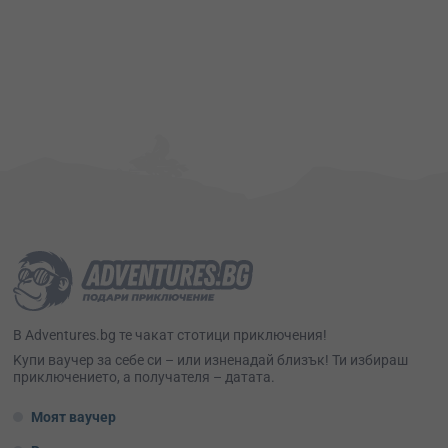
В Adventures.bg те чакат стотици приключения!
Kупи ваучер за себе си – или изненадай близък! Ти избираш
приключението, а получателя – датата.
Моят ваучер