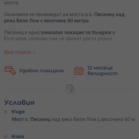
моста.
Скоковете се провеждат на моста в
с. Писанец над
река Бели Лом с височина 60 метра
.
Писанец е една
уникална локация за бънджи
в
България, скокове там се правят доста рядко.
Провеждат се само индивидуални скокове – ще бъдеш
Виж повече
подсигурен и обезопасен с въжета за краката или
кръста. Преди всеки бънджи скок екипът повежда
12 месеца
Безплатна
инструктаж за безопасност.
валидност
замяна
Всеки клиент попълва и подписва декларация на
място, че е съгласен, инструктиран и психически и
физически здрав. Младите ентусиасти на бънджи под
18-годишна възраст могат да се насладят на
Условия
екстремното приключение, придружени от родител.
Къде
Не си сигурен за локацията
? Вземи универсален
Мост с. Писанец
над река Бели Лом с височина 60 м
ваучер и ти или получателят на ваучера ще можете да
изберете която и да е локация за скок с бънджи.
Кога