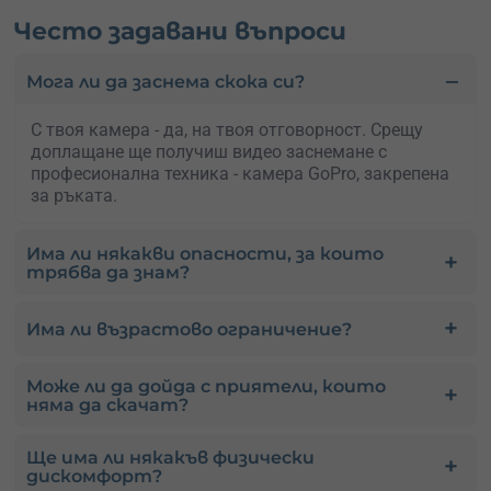
Често задавани въпроси
Мога ли да заснема скока си?
С твоя камера - да, на твоя отговорност. Срещу
доплащане ще получиш видео заснемане с
професионална техника - камера GoPro, закрепена
за ръката.
Има ли някакви опасности, за които
трябва да знам?
Има ли възрастово ограничение?
Може ли да дойда с приятели, които
няма да скачат?
Ще има ли някакъв физически
дискомфорт?