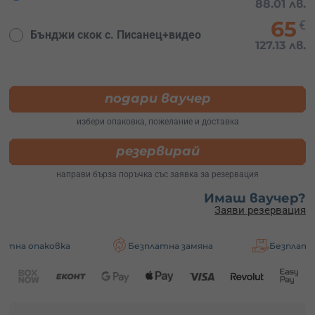
88.01 лв.
65
€
Бънджи скок с. Писанец+видео
127.13 лв.
подари ваучер
избери опаковка, пожелание и доставка
резервирай
направи бърза поръчка със заявка за резервация
Имаш ваучер?
Заяви резервация
вка
Безплатна замяна
Безплатна доставка