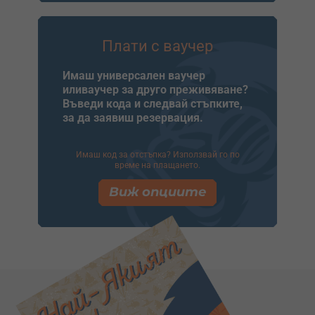
Плати с ваучер
Имаш универсален ваучер
иливаучер за друго преживяване?
Въведи кода и следвай стъпките,
за да заявиш резервация.
Имаш код за отстъпка? Използвай го по
време на плащането.
Виж опциите