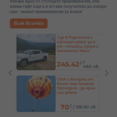
Избери едно от стотиците преживявания, или
вземи гифт карта и остави получателя да избере
сам - имаме преживявания за всеки!
виж всички
еход
Тур в Родопите с
 –
луксозен джип за 4-
Стара
ма – пещери, езера и
минерални бани
/
245.42
€
5 лв.
480 лв.
а и
Скок с бънджи от
парк
балон над пещера
а
Проходна – за един
или двама
70
€
/
136.90 лв.
 лв.