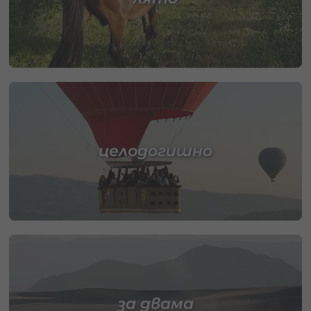
целодогишно
за двама