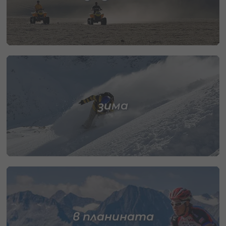
зима
в планината