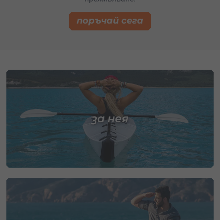
поръчай сега
за нея