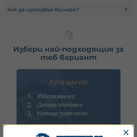
Как да използвам ваучера?
Избери най-подходящия за
теб вариант
Купи ваучер
1.
Избери ваучер
2.
Добави опаковка
3.
Напиши пожелание
Идеално за подарък или ако искаш да заявиш
резервация после.