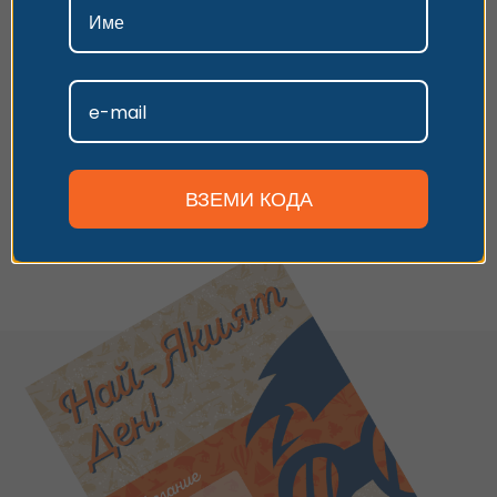
Имаш универсален ваучер
иливаучер за друго преживяване?
Приемам
Въведи кода и следвай стъпките,
за да заявиш резервация.
Персонализиране
Имаш код за отстъпка? Използвай го по
време на плащането.
ВЗЕМИ КОДА
Виж опциите