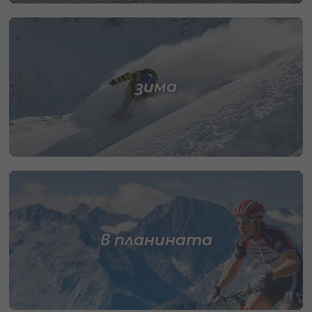
зима
в планината