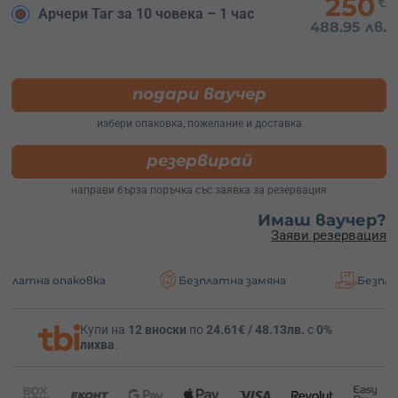
250
€
Арчери Таг за 10 човека – 1 час
488.95 лв.
подари ваучер
избери опаковка, пожелание и доставка
резервирай
направи бърза поръчка със заявка за резервация
Имаш ваучер?
Заяви резервация
аковка
Безплатна замяна
Безплатна доста
Купи на
12 вноски
по
24.61€ / 48.13лв.
с
0%
лихва
.