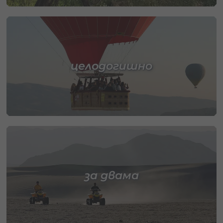
целодогишно
за двама