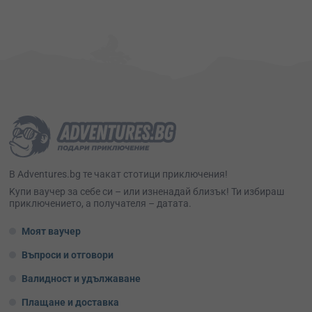
В Adventures.bg те чакат стотици приключения!
Kупи ваучер за себе си – или изненадай близък! Ти избираш
приключението, а получателя – датата.
Моят ваучер
Въпроси и отговори
Валидност и удължаване
Плащане и доставка