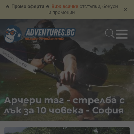
🔥
Промо оферти
🔥
Виж всички
отстъпки, бонуси
×
и промоции
Арчери таг - стрелба с
лък за 10 човека - София