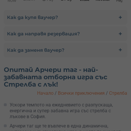
Как да купя ваучер?
Как да направя резервация?
Как да заменя ваучер?
Опитай Арчери таг - най-
забавната отборна игра със
Стрелба с лък!
Начало
/
Всички приключения
/
Стрелба
Ускори темпото на ежедневието с разпускаща,
енергична и супер забавна игра със стрелба с
лъкове в София.
Арчери таг ще те въвлече в една динамична,