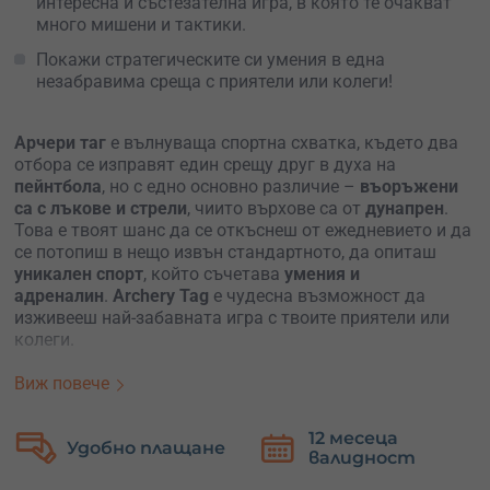
интересна и състезателна игра, в която те очакват
много мишени и тактики.
Покажи стратегическите си умения в една
незабравима среща с приятели или колеги!
Арчери таг
е вълнуваща спортна схватка, където два
отбора се изправят един срещу друг в духа на
пейнтбола
, но с едно основно различие –
въоръжени
са с лъкове и стрели
, чиито върхове са от
дунапрен
.
Това е твоят шанс да се откъснеш от ежедневието и да
се потопиш в нещо извън стандартното, да опиташ
уникален спорт
, който съчетава
умения и
адреналин
.
Archery Tag
е чудесна възможност да
изживееш най-забавната игра с твоите приятели или
колеги.
Ето как стоят нещата на терена:
Виж повече
Десетимата играчи
се разделят на
два отбора по
12 месеца
Б
петима
, заемат позиции и… със стартовия сигнал
добно плащане
валидност
за
започва епичната битка. Всеки участник е оборудван с
надуваем бъбъл за защита и лък с дунапренови стрели