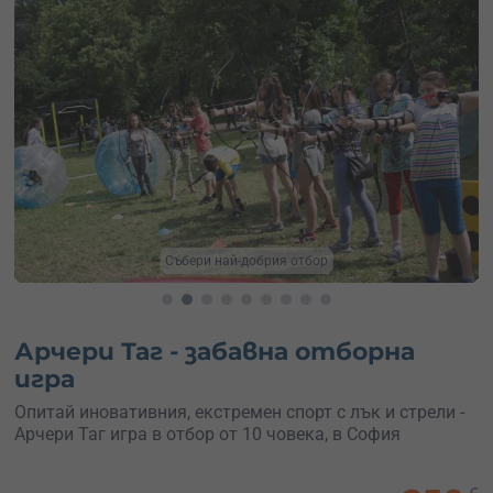
Събери най-добрия отбор
Нез
Арчери Таг - забавна отборна
игра
Опитай иновативния, екстремен спорт с лък и стрели -
Арчери Таг игра в отбор от 10 човека, в София