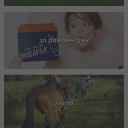
за рожден ден
лято