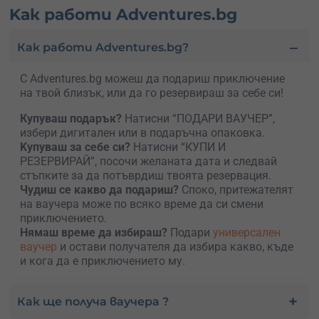
Kак работи Adventures.bg
Как работи Adventures.bg?
С Adventures.bg можеш да подариш приключение
на твой близък, или да го резервираш за себе си!
Купуваш подарък?
Натисни “ПОДАРИ ВАУЧЕР”,
избери дигитален или в подаръчна опаковка.
Kупуваш за себе си?
Натисни “КУПИ И
РЕЗЕРВИРАЙ”, посочи желаната дата и следвай
стъпките за да потъврдиш твоята резервация.
Чудиш се какво да подариш?
Споко, притежателят
на ваучера може по всяко време да си смени
приключението.
Нямаш време да избираш?
Подари
универсален
ваучер
и остави получателя да избира какво, къде
и кога да е приключението му.
Как ще получа ваучера ?