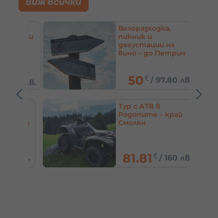
виж всички
одка
Велоразходка,
долази
пикник и
и
дегустации на
вино – до Петрич
50
€
/
97.80 лв.
00 лв.
еход
Тур с АТВ в
 –
Родопите – край
Стара
Смолян
81.81
€
5 лв.
/
160 лв.