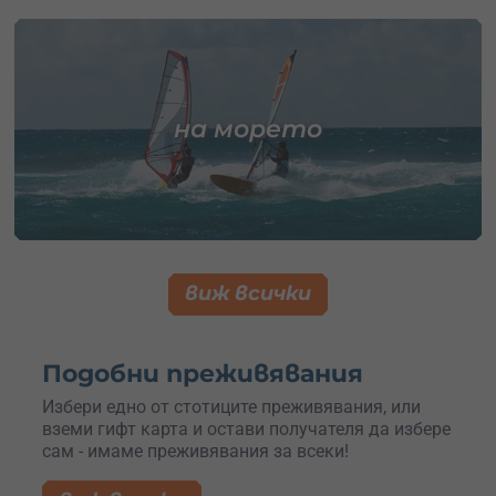
на морето
виж всички
Подобни преживявания
Избери едно от стотиците преживявания, или
вземи гифт карта и остави получателя да избере
сам - имаме преживявания за всеки!