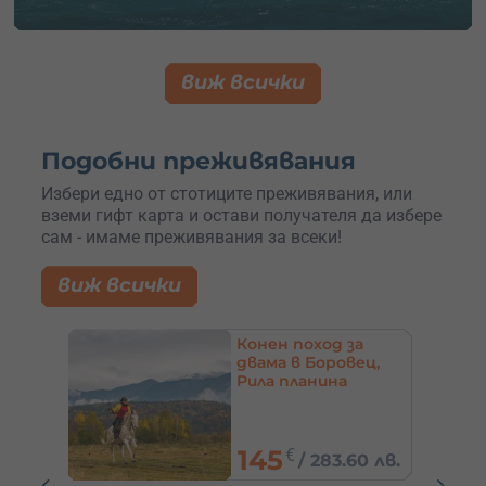
виж всички
Подобни преживявания
Избери едно от стотиците преживявания, или
вземи гифт карта и остави получателя да избере
сам - имаме преживявания за всеки!
виж всички
а
Еднодневен конен
ец,
преход за
напреднали с.
Батошево – край
Севлиево
100
€
0 лв.
/
195.58 лв.