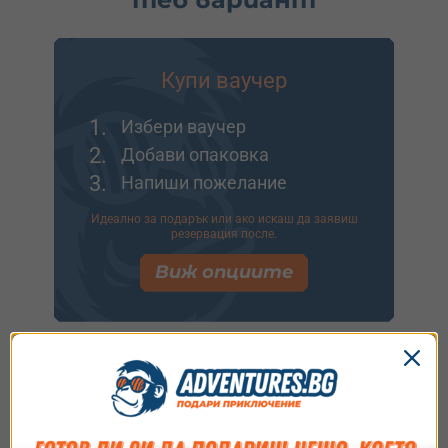
Купи ваучер
1.
Избери ваучер
2.
Добави опаковка
3.
Напиши пожелание
Идеално за подарък или ако искаш да заявиш
резервация после.
Виж опциите
Купи и резервирай
1.
Избери ваучер