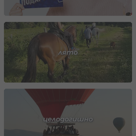
лято
целодогишно