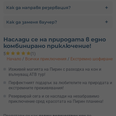
Как да направя резервация?
Как да заменя ваучер?
Наслади се на природата в едно
комбинирано приключение!
5
(1)
Начало
/
Всички приключения
/
Екстремно шофиране
Изживей магията на Пирин с разходка на кон и
вълнуващ АТВ тур!
Перфектният подарък за любителите на природата и
екстремните преживявания!
Резервирай сега и се наслади на незабравимо
приключение сред красотата на Пирин планина!
Представи си как
яздиш величествен кон
по