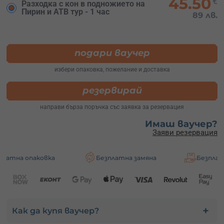
45.50
€
Разходка с кон в подножието на
Пирин и АТВ тур - 1 час
89 лв.
подари ваучер
избери опаковка, пожелание и доставка
резервирай
направи бърза поръчка със заявка за резервация
Имаш ваучер?
Заяви резервация
ковка
Безплатна замяна
Безплатна достав
Как да купя ваучер?