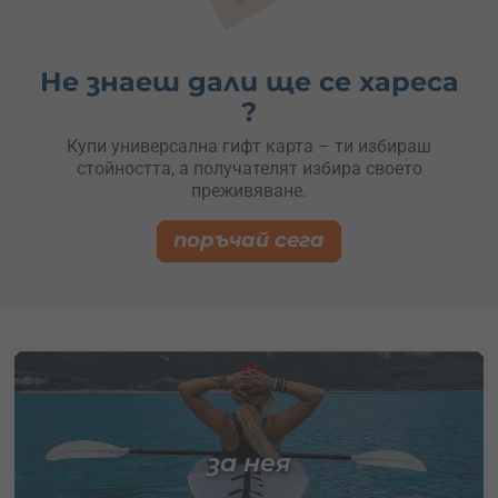
Не знаеш дали ще се хареса
?
Купи универсална гифт карта – ти избираш
стойността, а получателят избира своето
преживяване.
поръчай сега
за нея