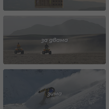
за двама
зима