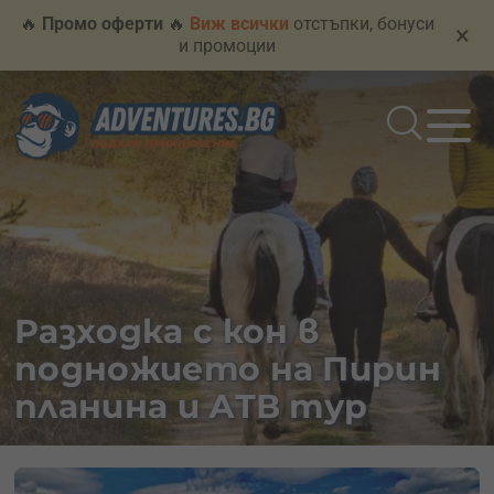
🔥
Промо оферти
🔥
Виж всички
отстъпки, бонуси
×
и промоции
Разходка с кон в
подножието на Пирин
планина и АТВ тур