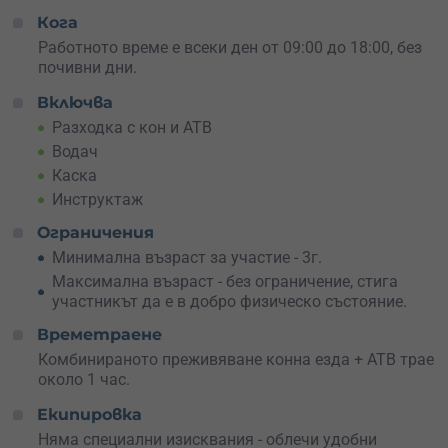
към вълнуващ АТВ тур, който включва
разнообразни
Кога
терени
и ще ти предостави възможност да се
Работното време е всеки ден от 09:00 до 18:00, без
насладиш на скорост и екшън.
почивни дни.
Пирин планина е известна със своите живописни
Включва
пейзажи и богата флора и фауна. За този вид
приключение
Разходка с кон и АТВ
не са нужни специални умения
, само
желание за забавление и приключения. Независимо
Водач
дали си начинаещ или опитен ездач и шофьор на АТВ,
Каска
това приключение ще ти предостави
незабравими
Инструктаж
моменти и емоции
.
Ограничения
Не чакай!
Подаръчен ваучер за разходка с кон и АТВ
Минимална възраст за участие - 3г.
тур в подножието на Пирин е перфектният подарък за
Максимална възраст - без ограничение, стига
всеки, който обича природата и адреналина.
участникът да е в добро физическо състояние.
Резервирай сега
и изживей неповторимо приключение!
Времетраене
Комбинираното преживяване конна езда + АТВ трае
около 1 час.
Екипировка
Няма специални изисквания - облечи удобни