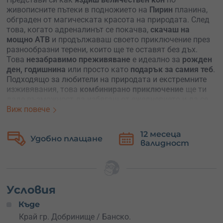
живописните пътеки в подножието на
Пирин
планина,
обграден от магическата красота на природата. След
това, когато адреналинът се покачва,
скачаш на
мощно АТВ
и продължаваш своето приключение през
разнообразни терени, които ще те оставят без дъх.
Това
незабравимо преживяване
е идеално за
рожден
ден, годишнина
или просто като
подарък за самия теб
.
Подходящо за любители на природата и екстремните
изживявания, това
комбинирано приключение
ще ти
даде възможност да избягаш от ежедневието и да се
свържеш със себе си и заобикалящата те природа.
Виж повече
Възползвай се
от този шанс да подариш или изживееш
едно
истинско приключение в сърцето на Пирин
!
12 месеца
Безплатна
ащане
валидност
замяна
Преживяването включва
два етапа – конна езда и АТВ
тур
. Първо ще започне с
инструктаж
и запознаване с
конете и АТВ-тата. След това се отправяш на разходка
с кон, по време на която ще можеш да се насладиш на
уникалните гледки и да почувстваш връзката с коня
Условия
си. Под вещото ръководство на
опитен водач
ще
Къде
откриеш
скритите пътеки
и
красивите гледки
, които
Край гр. Добринище / Банско.
планината предлага. След конната езда, ще преминеш