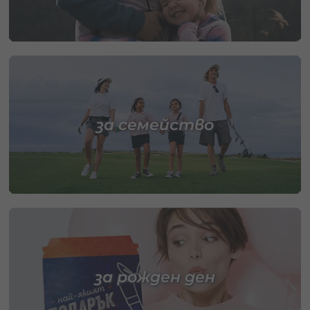
за семейство
за рожден ден