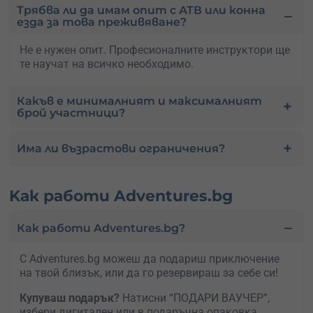
Трябва ли да имам опит с АТВ или конна
езда за това преживяване?
Не е нужен опит. Професионалните инструктори ще
те научат на всичко необходимо.
Какъв е минималният и максималният
брой участници?
Има ли възрастови ограничения?
Kак работи Adventures.bg
Как работи Adventures.bg?
С Adventures.bg можеш да подариш приключение
на твой близък, или да го резервираш за себе си!
Купуваш подарък?
Натисни “ПОДАРИ ВАУЧЕР”,
избери дигитален или в подаръчна опаковка.