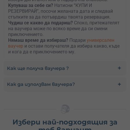
Kупуваш за себе си?
Натисни “КУПИ И
РЕЗЕРВИРАЙ”, посочи желаната дата и следвай
стъпките за да потъврдиш твоята резервация.
Чудиш се какво да подариш?
Споко, притежателят
на ваучера може по всяко време да си смени
приключението.
Нямаш време да избираш?
Подари
универсален
ваучер
и остави получателя да избира какво, къде
и кога да е приключението му.
Как ще получа ваучера ?
Как да използвам ваучера?
Избери най-подходящия за
теб вариант