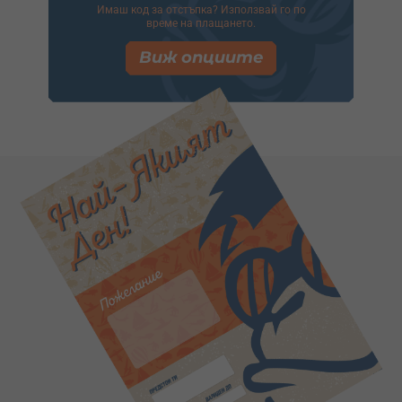
Имаш код за отстъпка? Използвай го по
време на плащането.
Виж опциите