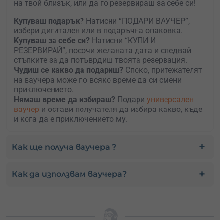
на твой близък, или да го резервираш за себе си!
Купуваш подарък?
Натисни “ПОДАРИ ВАУЧЕР”,
избери дигитален или в подаръчна опаковка.
Kупуваш за себе си?
Натисни “КУПИ И
РЕЗЕРВИРАЙ”, посочи желаната дата и следвай
стъпките за да потъврдиш твоята резервация.
Чудиш се какво да подариш?
Споко, притежателят
на ваучера може по всяко време да си смени
приключението.
Нямаш време да избираш?
Подари
универсален
ваучер
и остави получателя да избира какво, къде
и кога да е приключението му.
Как ще получа ваучера ?
Как да използвам ваучера?