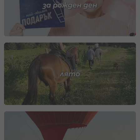
за рожден ден
лято