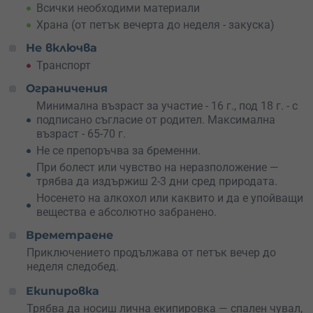
Всички необходими материали
Създаване на подслони от естествени материали;
Урок за палене на огън — от съвременни до
Храна (от петък вечерта до неделя - закуска)
класически методи;
Не включва
Работа и безопасност с режещи инструменти;
Навигация и ориентиране;
Транспорт
Инструкции за опаковане на багаж и раници;
Ограничения
Често допускани грешки и подвеждащи ли са
Минимална възраст за участие - 16 г., под 18 г. - с
телевизионните реклами;
подписано съгласие от родител. Максимална
Уроци за растения и вода.
възраст - 65-70 г.
По време на курса ще придобиеш знания и умения за
Не се препоръчва за бременни.
успешен престой сред дивата природа. Ще се научиш
При болест или чувство на неразположение —
да
се справяш в извънредни ситуации
, както и да
трябва да издържиш 2-3 дни сред природата.
реагираш правилно при природни бедствия
, които
Носенето на алкохол или каквито и да е упойващи
изискват да напуснеш дома си. Ще усвоиш умения,
вещества е абсолютно забранено.
които да ти помогнат
да оцелееш в екстремна среда
и
да се справяш с ограничени ресурси.
Времетраене
Приключението продължава от петък вечер до
Запиши се на курс по бушкрафт и оцеляване и си
неделя следобед.
осигури едно умение за цял живот. Забавлявай се, учи
и приключенствай. Зареди се с енергия, борбеност и
Екипировка
силен дух. Готов ли си?
Трябва да носиш лична екипировка — спален чувал,