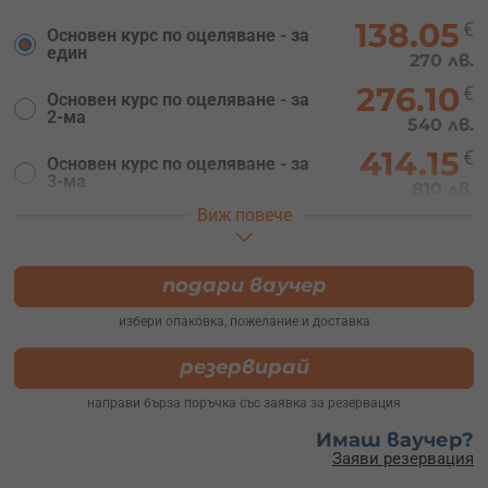
138.05
€
Основен курс по оцеляване - за
един
270 лв.
276.10
€
Основен курс по оцеляване - за
2-ма
540 лв.
414.15
€
Основен курс по оцеляване - за
3-ма
810 лв.
Виж повече
552.20
€
Основен курс по оцеляване - за
4-ма
1080 лв.
690.24
подари ваучер
€
Основен курс по оцеляване - за
5-ма
1350 лв.
избери опаковка, пожелание и доставка
828.29
€
Основен курс по оцеляване - за
резервирай
6-ма
1620 лв.
направи бърза поръчка със заявка за резервация
966.34
€
Основен курс по оцеляване - за
7-на
Имаш ваучер?
1890 лв.
Заяви резервация
1104.39
€
Основен курс по оцеляване -