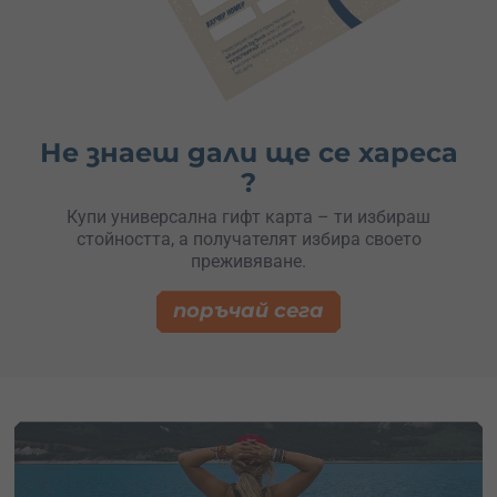
Не знаеш дали ще се хареса
?
Купи универсална гифт карта – ти избираш
стойността, а получателят избира своето
преживяване.
поръчай сега