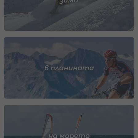
зима
в планината
на морето