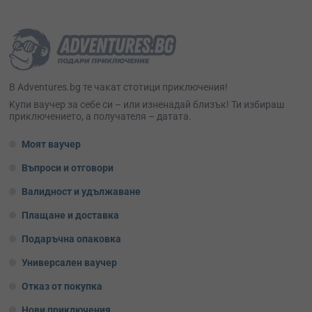
В Adventures.bg те чакат стотици приключения!
Kупи ваучер за себе си – или изненадай близък! Ти избираш
приключението, а получателя – датата.
Моят ваучер
Въпроси и отговори
Валидност и удължаване
Плащане и доставка
Подаръчна опаковка
Универсален ваучер
Отказ от покупка
Нови приключения