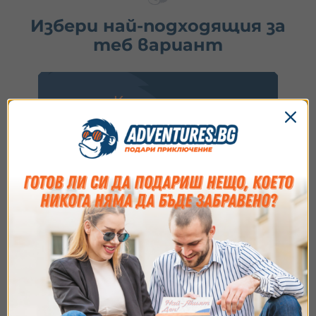
Избери най-подходящия за
теб вариант
Купи ваучер
1.
Избери ваучер
2.
Добави опаковка
3.
Напиши пожелание
Идеално за подарък или ако искаш да заявиш
резервация после.
Съгласие
Подробности
Относно
Виж опциите
Ние използваме бисквитки. Използваме
бисквитки и подобни технологии, за да осигурим
работата на уебсайта, да подобрим