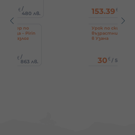
/
153.39
€
80 лв.
300 лв.
по
Урок по ски за
Pirin
възрастни и деца
ог
в Узана
30
€
/
58.67 лв.
3 лв.