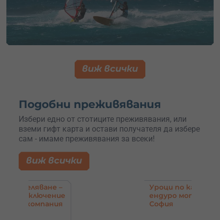
виж всички
Подобни преживявания
Избери едно от стотиците преживявания, или
вземи гифт карта и остави получателя да избере
сам - имаме преживявания за всеки!
виж всички
ване –
Уроци по каране на
ючение
ендуро мотор – до
пания
София