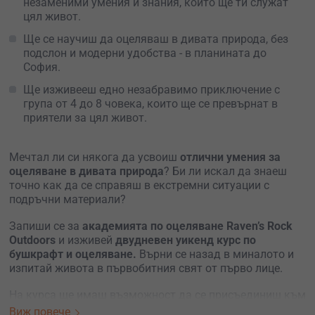
незаменими умения и знания, които ще ти служат
цял живот.
Ще се научиш да оцеляваш в дивата природа, без
подслон и модерни удобства - в планината до
София.
Ще изживееш едно незабравимо приключение с
група от 4 до 8 човека, които ще се превърнат в
приятели за цял живот.
Мечтал ли си някога да усвоиш
отлични умения за
оцеляване в дивата природа
? Би ли искал да знаеш
точно как да се справяш в екстремни ситуации с
подръчни материали?
Запиши се за
академията по оцеляване Raven’s Rock
Outdoors
и изживей
двудневен уикенд курс по
бушкрафт и оцеляване.
Върни се назад в миналото и
изпитай живота в първобитния свят от първо лице.
На курса ще имаш възможност да се присъединиш към
лагер с други участници и заедно да изживеете това
Виж повече