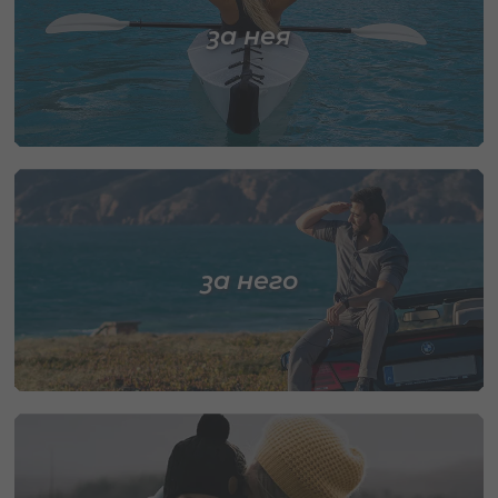
за нея
за него