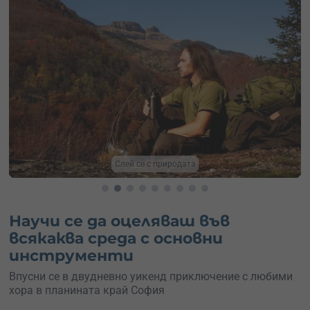
Оцеляване Витоша
Научи се да оцеляваш във
всякаква среда с основни
инструменти
Впусни се в двудневно уикенд приключение с любими
хора в планината край София