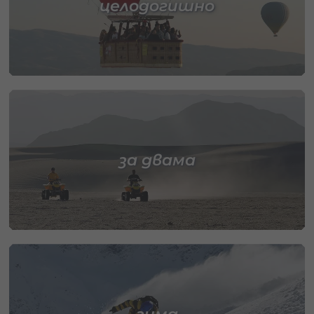
целодогишно
за двама