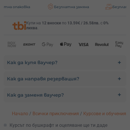
за 8-на
2160 лв.
овка
Безплатна замяна
Безплатна доставк
Купи на
12 вноски
по
13.59€ / 26.58лв.
с
0%
лихва
.
Как да купя ваучер?
Как да направя резервация?
Как да заменя ваучер?
Начало
/
Всички приключения
/
Курсове и обучения
Курсът по бушкрафт и оцеляване ще ти даде