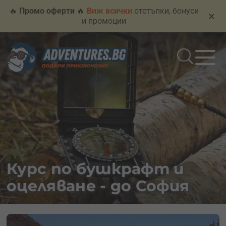
🔥
Промо оферти
🔥
Виж всички
отстъпки, бонуси
×
и промоции
Курс по бушкрафт и
оцеляване - до София