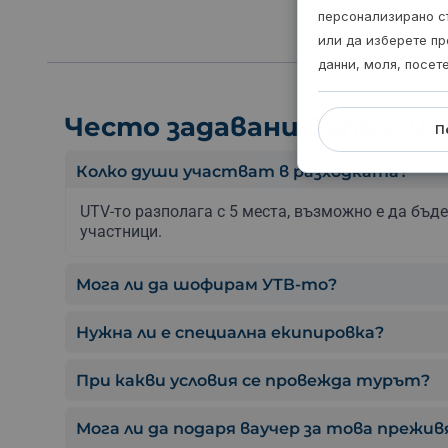
персонализирано с
или да изберете пр
данни, моля, посет
Често задавани въпроси
П
Колко души участват в разходката?
UTV-то разполага с 5 места, възможно е да бъд
участници.
Мога ли да шофирам УТВ-то?
Нужна ли е специална екипировка?
При какви условия се провежда турът?
Мога ли да подаря ваучер за това прежив