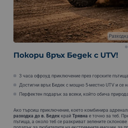
Бе
Разходка
Покори връх Бедек с UTV!
3 часа офроуд приключение през горските пътища 
Достигни връх Бедек с мощно 5-местно UTV и се 
Перфектен подарък за всеки, който обича природа
Ако търсиш приключение, което комбинира адренали
разходка
до в. Бедек
край
Трявна
е точно за теб. П
пътища, а около теб се разкриват зелените склонове
подарък за любителите на екстремните емоции, за пр