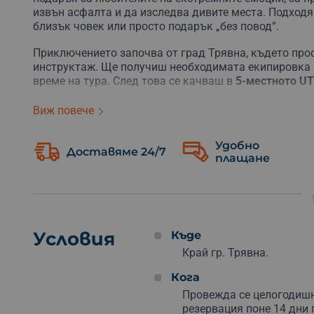
извън асфалта и да изследва дивите места. Подходя
близък човек или просто подарък „без повод“.
Приключението започва от град Трявна, където про
инструктаж. Ще получиш необходимата екипировка –
време на тура. След това се качваш в
5-местното U
Маршрутът преминава през красиви горски пътища и
Виж повече
връх Бедек
. Самото каране продължава около два ча
и много забавление. По пътя има предвидени паузи 
Удобно
Българка
– чудесно място за кратка чай пауза, пох
Доставяме 24/7
плащане
След около 2–3 часа приключението завършва, но сп
комбинира адреналин, природа и споделени моменти
Подари ваучер
за тази офроуд разходка или запази м
което трудно се забравя.
Условия
Къде
Край гр. Трявна.
Качи се в мощно UTV
и открий дивите пътища към в
още днес
!
Кога
Провежда се целогодишн
резервация поне 14 дни 