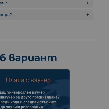
а ?
учера?
еб вариант
Плати с ваучер
аш универсален ваучер
иваучер за друго преживяване?
веди кода и следвай стъпките,
 да заявиш резервация.