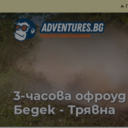
🔥
3-часова офроуд
Бедек - Трявна