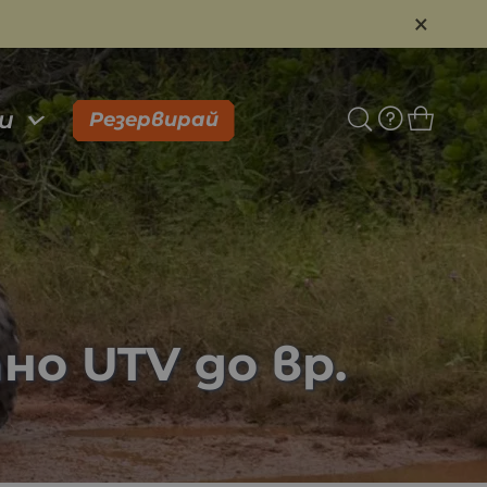
×
и
Резервирай
но UTV до вр.