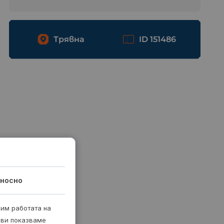
Трявна
ID 151486
носно
рим работата на
 ви показваме