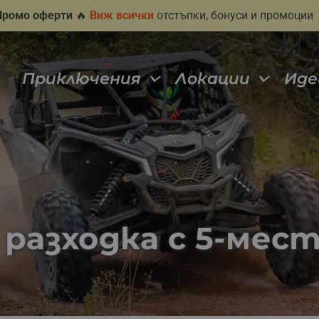
Промо оферти
🔥
Виж всички
отстъпки, бонуси и промоции
Приключения
Локации
Иде
 разходка с 5-мест