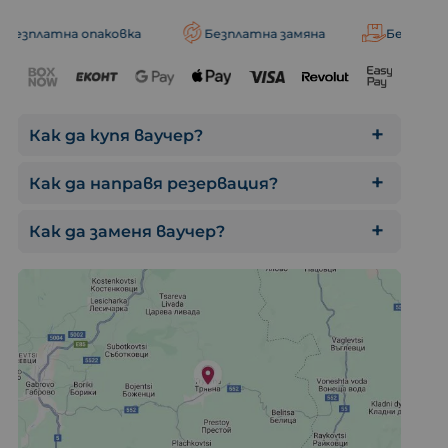
паковка
Безплатна замяна
Безплатна доставка
Офроуд приключение 
Как да купя ваучер?
Как да направя резервация?
Как да заменя ваучер?