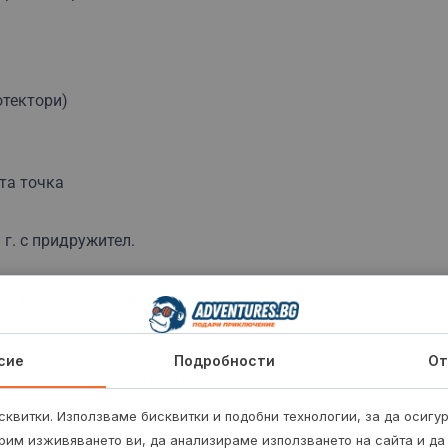
отектори)
та точка
 г. с придружител.
1 ч. време за почивка и снимки).
съобразени със сезона, които може да изцапаш с кал и
сие
Подробности
От
да си носиш резервни дрехи за преобличане.
квитки. Използваме бисквитки и подобни технологии, за да осигу
рим изживяването ви, да анализираме използването на сайта и да