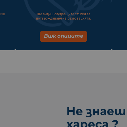
виш
Ще видиш следващите стъпки за
потвърждаване на резервацията.
Виж опциите
Не знаеш
хареса ?