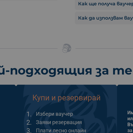
Как ще получа ваучер
Как да използвам ва
й-подходящия за т
Купи и резервирай
Им
1.
Избери ваучер
ил
2.
Заяви резервация
Въ
3.
Плати лесно онлайн
за