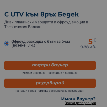
С UTV към връх Бедек
Диви планински маршрути и офроуд емоции в
Тревненския Балкан
5
€
Офроуд разходка с бъги за 5-ма
(возене, 3 ч.)
9.78 лв.
подари ваучер
избери опаковка, пожелание и доставка
резервирай
направи бърза поръчка със заявка за резервация
Имаш ваучер?
Заяви резервация