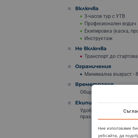
Включва
3-часов тур с УТВ
Професионален водач
Екипировка (каска, пр
Инструктаж
Не включва
Транспорт до стартова
Ограничения
Минимална възраст - 8
Времетраене
Общо 3 ч. (2 ч. возене и 
Екипировка
Удобни дрехи и обувки, 
Съгла
прах. Препоръчително е 
Ние използваме бис
уебсайта, да подоб