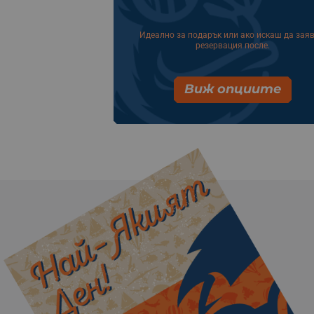
Идеално за подарък или ако искаш да зая
резервация после.
Виж опциите