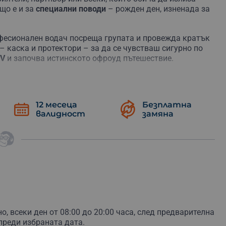
що е и за
специални поводи
– рожден ден, изненада за
фесионален водач посреща групата и провежда кратък
 каска и протектори – за да се чувстваш сигурно по
TV
и започва истинското офроуд пътешествие.
 планински терени, а крайната цел е
впечатляващият
са и е изпълнено с неравности, завои, кални участъци
за почивка и снимки, включително спирка при
връх
12 месеца
Безплатна
апване и панорамни кадри.
валидност
замяна
омените остават дълго. Това е преживяване, което
 с нови хора.
ясто за себе си и се впусни в планинско приключение,
ръх Бедек –
резервирай
своето офроуд приключение
о, всеки ден
от 08:00 до 20:00 часа,
след предварителна
преди избраната дата.