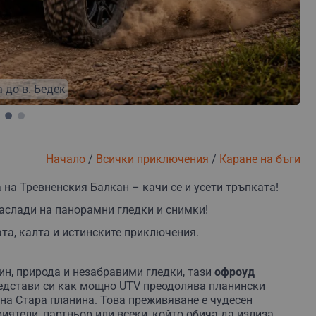
зплатна замяна
Безплатна доставка
Безплатна о
 до в. Бедек
Начало
/
Всички приключения
/
Каране на бъги
на Тревненския Балкан – качи се и усети тръпката!
наслади на панорамни гледки и снимки!
та, калта и истинските приключения.
н, природа и незабравими гледки, тази
офроуд
редстави си как мощно UTV преодолява планински
 на Стара планина. Това преживяване е чудесен
иятели, партньор или всеки, който обича да излиза