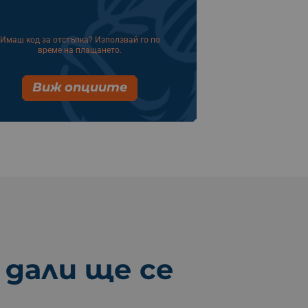
Имаш код за отстъпка? Използвай го по
време на плащането.
Виж опциите
 дали ще се