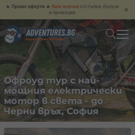
🔥
Промо оферти
🔥
Виж всички
отстъпки, бонуси
×
и промоции
Офроуд тур с най-
мощния електрически
мотор в света - до
Черни връх, София