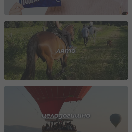
лято
целодогишно