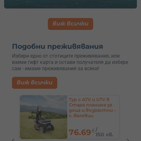
виж всички
Подобни преживявания
Избери едно от стотиците преживявания, или
вземи гифт карта и остави получателя да избере
сам - имаме преживявания за всеки!
виж всички
кенд
Tур с ATV и UTV в
–
Стара планина за
ро
деца и възрастни –
аброво
с. Валевци
/
76.69
€
60 лв.
150 лв.