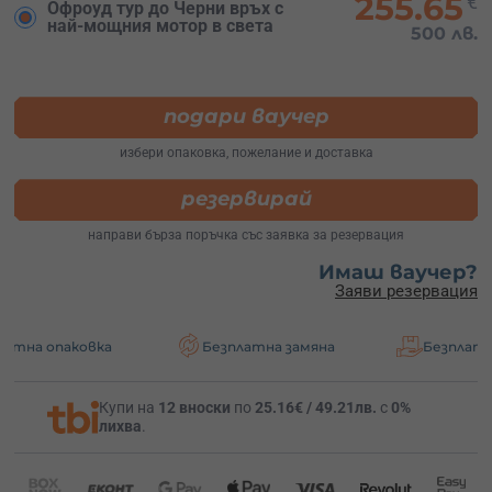
255.65
€
Офроуд тур до Черни връх с
най-мощния мотор в света
500 лв.
подари ваучер
избери опаковка, пожелание и доставка
резервирай
направи бърза поръчка със заявка за резервация
Имаш ваучер?
Заяви резервация
ка
Безплатна замяна
Безплатна доставка
Купи на
12 вноски
по
25.16€ / 49.21лв.
с
0%
лихва
.