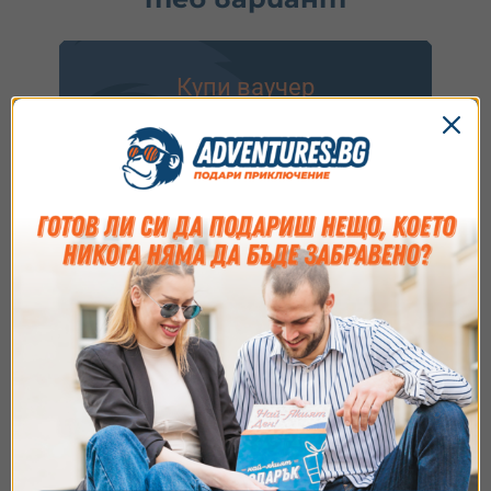
Купи ваучер
1.
Избери ваучер
2.
Добави опаковка
3.
Напиши пожелание
Идеално за подарък или ако искаш да заявиш
резервация после.
Виж опциите
Съгласие
Подробности
Относно
Ние използваме бисквитки. Използваме
бисквитки и подобни технологии, за да осигурим
работата на уебсайта, да подобрим
Купи и резервирай
изживяването ви, да анализираме използването
на сайта и да ви показваме персонализирано
1.
Избери ваучер
съдържание и реклами. Можете да приемете