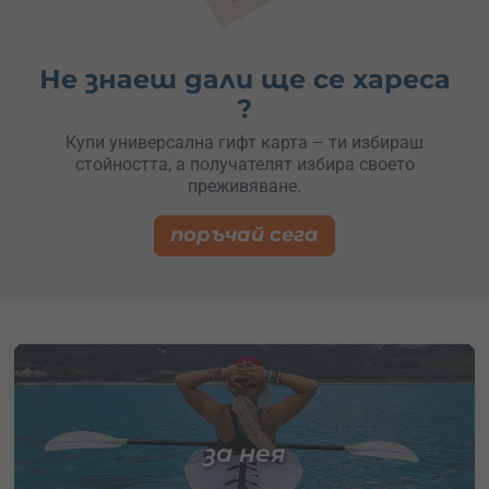
Не знаеш дали ще се хареса
?
Купи универсална гифт карта – ти избираш
стойността, а получателят избира своето
преживяване.
поръчай сега
за нея