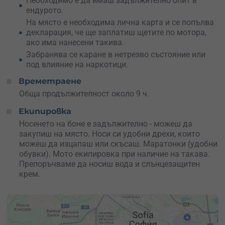
Необходимо е да имаш задължително опит в
ендурото.
На място е необходима лична карта и се попълва
декларация, че ще заплатиш щетите по мотора,
ако има нанесени такива.
Забранява се каране в нетрезво състояние или
под влияние на наркотици.
Времетраене
Обща продължителност около 9 ч.
Екипировка
Носенето на боне е задължително - можеш да
закупиш на място. Носи си удобни дрехи, които
можеш да изцапаш или скъсаш. Маратонки (удобни
обувки). Мото екипировка при наличие на такава.
Препоръчваме да носиш вода и слънцезащитен
крем.