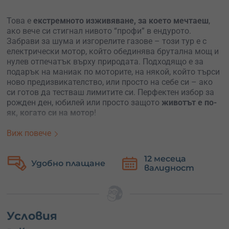
Това е
екстремното изживяване, за което мечтаеш
,
ако вече си стигнал нивото “профи” в ендурото.
Забрави за шума и изгорелите газове – този тур е с
електрически мотор, който обединява брутална мощ и
нулев отпечатък върху природата. Подходящо е за
подарък на маниак по моторите, на някой, който търси
ново предизвикателство, или просто на себе си – ако
си готов да тестваш лимитите си. Перфектен избор за
рожден ден, юбилей или просто защото
животът е по-
як, когато си на мотор
!
Приключението започва от уютната база в Делта хил
Виж повече
близо до София, където те очаква мотор
Stark Varg –
най-мощният електрически мотор в света
с 80 к.с. и
12 месеца
Безплатна
брутално ускорение. Инструкторът те снабдява с пълна
валидност
замяна
екипировка и техническа подготовка, за да влезеш
уверено в трасето.
Маршрутът те отвежда към
Черни връх
– ще покориш
Витоша
през разнообразен терен, минавайки през
Условия
вековни борови гори, покрай язовир Студена и през