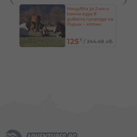
-4
Нощувка за 2-ма и
ша –
конна езда в
София
дивата природа на
Пирин – хотел
Света Марина,
Добринище
125
€
1 лв.
/
244.48 лв.