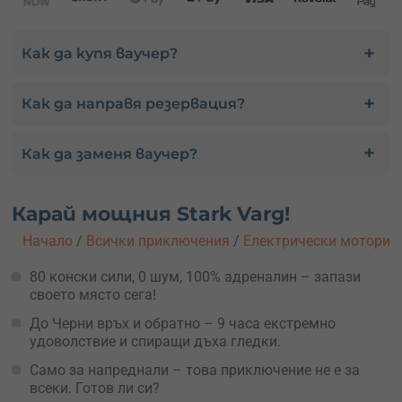
Как да купя ваучер?
Как да направя резервация?
Как да заменя ваучер?
Карай мощния Stark Varg!
Начало
/
Всички приключения
/
Електрически мотори
80 конски сили, 0 шум, 100% адреналин – запази
своето място сега!
До Черни връх и обратно – 9 часа екстремно
удоволствие и спиращи дъха гледки.
Само за напреднали – това приключение не е за
всеки. Готов ли си?