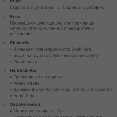
Къде
село Чуйпетлово, докато стигнеш до най-високата
точка на планината. По пътя – стръмни изкачвания,
Стартът е от Делта Хил, с. Кладница - до София.
технични спускания и внушителни гледки към
Кога
морените и планинските върхове. На върха – дишаш
дълбоко, пиеш глътка от свободата, снимаш спомени и
Провежда се целогодишно, при подходящи
обръщаш посоката. Връщането следва нов маршрут,
метеорологични условия,
с предварителна
също толкова вълнуващ, и те отвежда обратно до
резервация.
Делта хил – уморен, но щастлив.
Включва
Ако си търсил
приключение, което да те разтърси из
Зареден и сервизиран мотор Stark Varg
основи
– току-що го намери. Резервирай сега или
Водач на групата с техническо съдействие
подари това преживяване на някой, който заслужава
Екипировка
нещо наистина специално.
Не включва
Най-мощният електрически мотор
в света те чака!
Транспорт до локацията
Резервирай още днес!
Храна и вода
Заснемане с GoPro - може да се доплати на място
Боне - 3 лв.
Ограничения
Минимална възраст - 18 г.