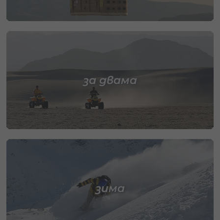
за двама
зима