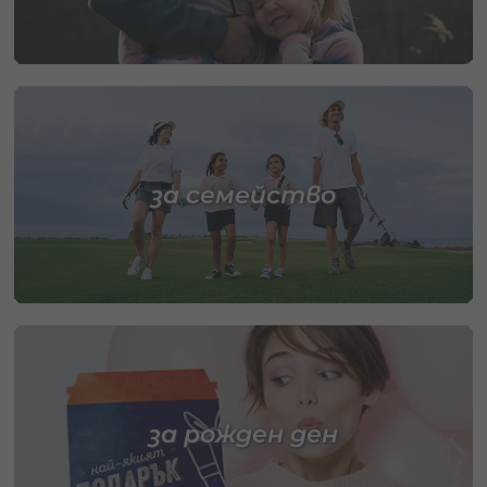
за семейство
за рожден ден