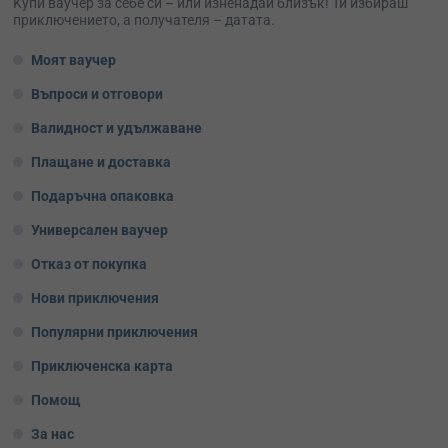
Kупи ваучер за себе си – или изненадай близък! Ти избираш
приключението, а получателя – датата.
Моят ваучер
Въпроси и отговори
Валидност и удължаване
Плащане и доставка
Подаръчна опаковка
Универсален ваучер
Отказ от покупка
Нови приключения
Популярни приключения
Приключенска карта
Помощ
За нас