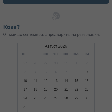
Кога?
От май до септември, с предварителна резервация.
Август
2026
пон.
вто.
сря.
чет.
пет.
съб.
нед.
27
28
29
30
31
1
2
3
4
5
6
7
8
9
10
11
12
13
14
15
16
17
18
19
20
21
22
23
24
25
26
27
28
29
30
31