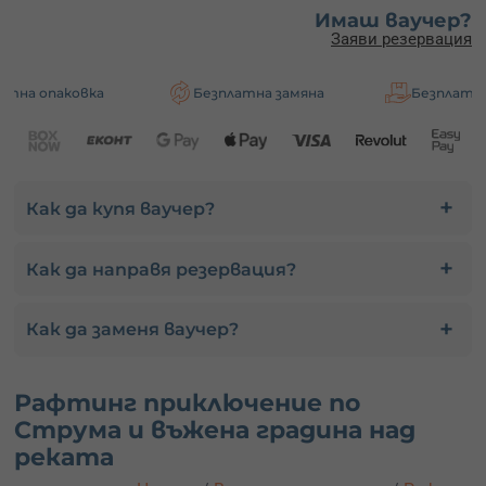
Имаш ваучер?
Заяви резервация
ка
Безплатна замяна
Безплатна доставка
Как да купя ваучер?
Как да направя резервация?
Как да заменя ваучер?
Рафтинг приключение по
Струма и въжена градина над
реката