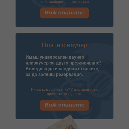
потвърждаване на резервацията.
Виж опциите
Плати с ваучер
Имаш универсален ваучер
иливаучер за друго преживяване?
Въведи кода и следвай стъпките,
за да заявиш резервация.
Имаш код за отстъпка? Използвай го по
време на плащането.
Виж опциите