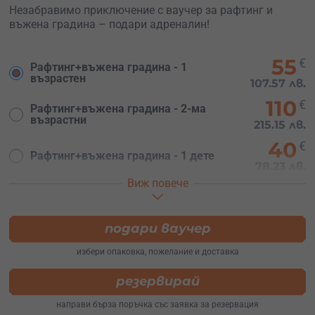
Незабравимо приключение с ваучер за рафтинг и
въжена градина – подари адреналин!
55
€
Рафтинг+въжена градина - 1
възрастен
107.57 лв.
110
€
Рафтинг+въжена градина - 2-ма
възрастни
215.15 лв.
40
€
Рафтинг+въжена градина - 1 дете
78.23 лв.
Виж повече
95
€
Рафтинг+въжена градина - 1
възрастен+1 дете
185.80 лв.
150
подари ваучер
€
Рафтинг+въжена градина - 2-ма
възрастни+1 дете
293.37 лв.
избери опаковка, пожелание и доставка
190
€
Рафтинг+въжена градина - 2-ма
резервирай
възрастни+2 деца
371.60 лв.
направи бърза поръчка със заявка за резервация