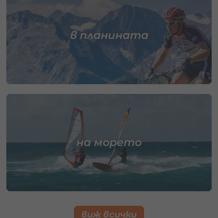
в планината
на морето
виж всички