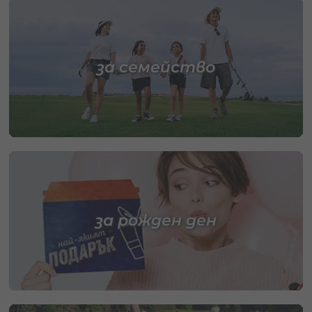
за семейство
за рожден ден