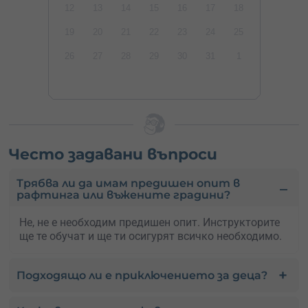
12
13
14
15
16
17
18
19
20
21
22
23
24
25
26
27
28
29
30
31
1
Често задавани въпроси
Трябва ли да имам предишен опит в
рафтинга или въжените градини?
Не, не е необходим предишен опит. Инструкторите
ще те обучат и ще ти осигурят всичко необходимо.
Подходящо ли е приключението за деца?