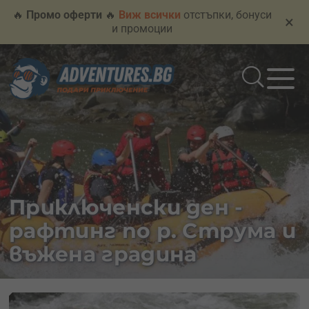
🔥
Промо оферти
🔥
Виж всички
отстъпки, бонуси
×
и промоции
Приключенски ден -
рафтинг по р. Струма и
въжена градина