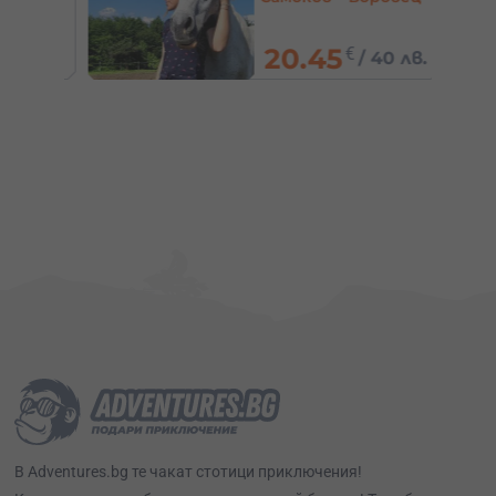
20.45
€
/
40 лв.
0 лв.
В Adventures.bg те чакат стотици приключения!