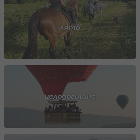
лято
целодогишно