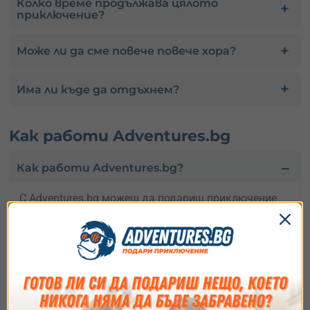
Колко време продължава цялото
приключение?
Може ли да сме повече повече хора?
Има ли къде да отдъхнем?
Kак работи Adventures.bg
Как работи Adventures.bg?
С Adventures.bg можеш да подариш приключение
на твой близък, или да го резервираш за себе си!
Купуваш подарък?
Натисни “ПОДАРИ ВАУЧЕР”,
избери дигитален или в подаръчна опаковка.
Kупуваш за себе си?
Натисни “КУПИ И
РЕЗЕРВИРАЙ”, посочи желаната дата и следвай
стъпките за да потъврдиш твоята резервация.
Чудиш се какво да подариш?
Споко, притежателят