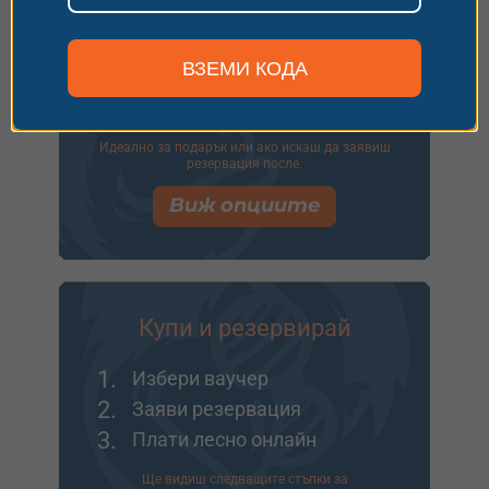
1.
Избери ваучер
ВЗЕМИ КОДА
2.
Добави опаковка
3.
Напиши пожелание
Идеално за подарък или ако искаш да заявиш
резервация после.
Виж опциите
Купи и резервирай
1.
Избери ваучер
2.
Заяви резервация
3.
Плати лесно онлайн
Ще видиш следващите стъпки за