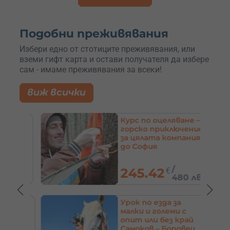
Подобни преживявания
Избери едно от стотиците преживявания, или
вземи гифт карта и остави получателя да избере
сам - имаме преживявания за всеки!
виж всички
ране
Курс по оцеляване –
горско приключение
рай
за цялата компания
R до
до София
/
245.42
€
 лв.
480 лв.
д с
Урок по езда за
 цял
малки и големи с
 или
опит или без край
Самоков – Боровец