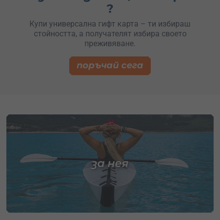
?
Купи универсална гифт карта – ти избираш
стойността, а получателят избира своето
преживяване.
поръчай сега
за нея