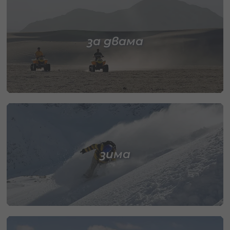
за двама
зима