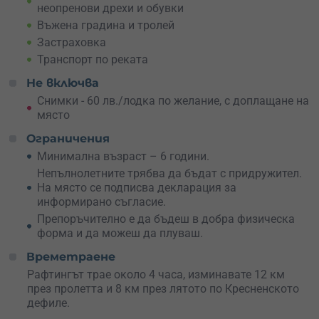
неопренови дрехи и обувки
съблекални, външни душове, WiFi и зона за отдих.
Въжена градина и тролей
Грабни ваучер за теб и твоите близки още сега –
Застраховка
пълноводните води на реката и въжените трасета те
Транспорт по реката
чакат!
Не включва
Снимки - 60 лв./лодка по желание, с доплащане на
място
Ограничения
Минимална възраст – 6 години.
Непълнолетните трябва да бъдат с придружител.
На място се подписва декларация за
информирано съгласие.
Препоръчително е да бъдеш в добра физическа
форма и да можеш да плуваш.
Времетраене
Рафтингът трае около 4 часа, изминавате 12 км
през пролетта и 8 км през лятото по Кресненското
дефиле.