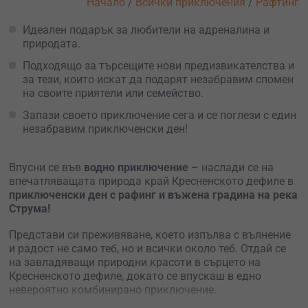
Начало
/
Всички приключения
/
Рафтинг
Идеален подарък за любители на адреналина и
природата.
Подходящо за търсещите нови предизвикателства и
за тези, които искат да подарят незабравим спомен
на своите приятели или семейство.
Запази своето приключение сега и се поглези с един
незабравим приключенски ден!
Впусни се във
водно приключение
– наслади се на
впечатляващата природа край Кресненското дефиле в
приключенски ден с рафинг и въжена градина на река
Струма!
Представи си преживяване, което изпълва с вълнение
и радост не само теб, но и всички около теб. Отдай се
на завладяващи природни красоти в сърцето на
Кресненското дефиле, докато се впускаш в едно
невероятно комбинирано приключение.