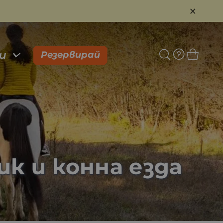
×
и
Резервирай
к и конна езда