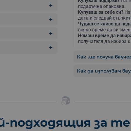
Купуваш подарък?
Нати
подаръчна опаковка.
Kупуваш за себе си?
На
дата и следвай стъпкит
Чудиш се какво да по
всяко време да си сме
Нямаш време да изби
получателя да избира к
Как ще получа ваучер
Как да използвам ва
й-подходящия за т