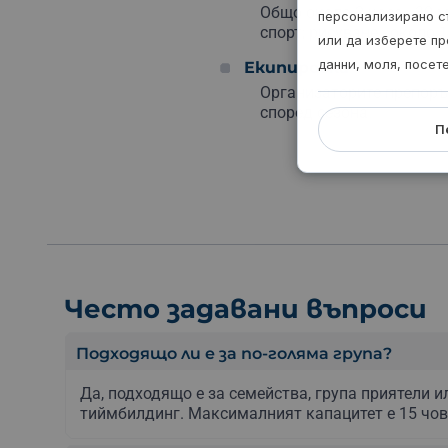
Общо около 2 часа - 30 
персонализирано с
спорт; рисуване - около 1 
или да изберете пр
данни, моля, посет
Екипировка
Организаторите препоръ
според сезона.
П
Често задавани въпроси
Подходящо ли е за по-голяма група?
Да, подходящо е за семейства, група приятели и
тиймбилдинг. Максималният капацитет е 15 чов