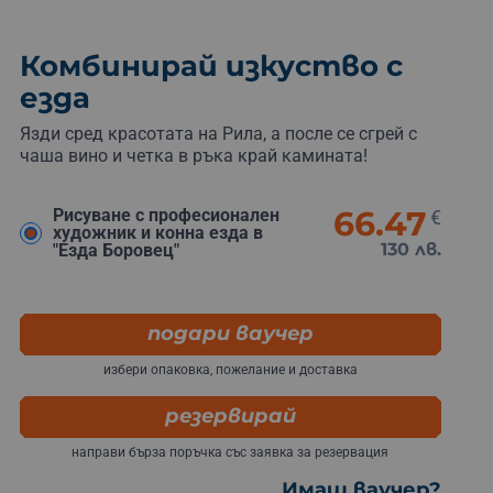
Комбинирай изкуство с
езда
Язди сред красотата на Рила, а после се сгрей с
чаша вино и четка в ръка край камината!
66.47
Рисуване с професионален
€
художник и конна езда в
130 лв.
"Eзда Боровец"
подари ваучер
избери опаковка, пожелание и доставка
резервирай
направи бърза поръчка със заявка за резервация
Имаш ваучер?