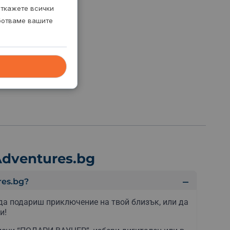
откажете всички
аботваме вашите
dventures.bg
es.bg?
да подариш приключение на твой близък, или да
и!