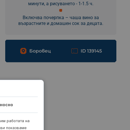
минути, а рисуването - 1-1.5 ч.
Включва почерпка – чаша вино за
възрастните и домашен сок за децата.
Боровец
ID 139145
носно
рим работата на
 ви показваме