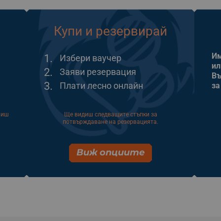
Купи и резервирай
Им
1.
Избери ваучер
ил
2.
Заяви резервация
Въ
3.
Плати лесно онлайн
за
виш
Ще видиш следващите стъпки за
потвърждаване на резервацията.
Виж опциите