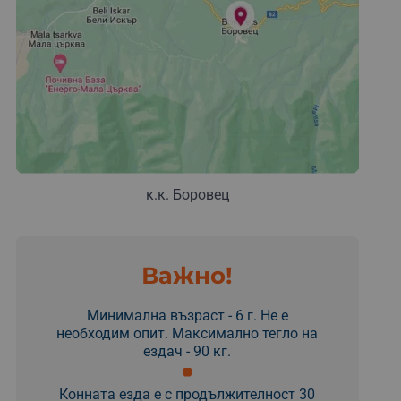
к.к. Боровец
Важно!
Минимална възраст - 6 г. Не е
необходим опит. Максимално тегло на
ездач - 90 кг.
Конната езда е с продължителност 30