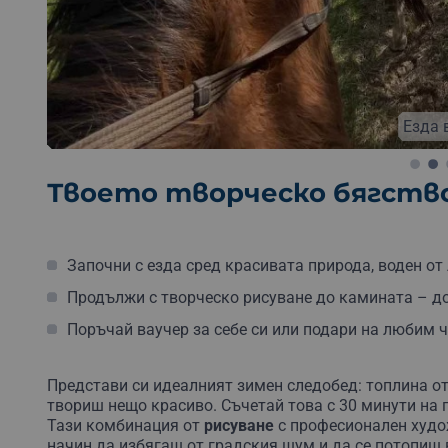
Безплатна доставка
Безплатна опаковка
Езда 
Твоето творческо бягство
Започни с езда сред красивата природа, воден от
Продължи с творческо рисуване до камината – дор
Поръчай ваучер за себе си или подари на любим ч
Представи си идеалният зимен следобед: топлина от
твориш нещо красиво. Съчетай това с 30 минути на 
Тази комбинация от
рисуване
с професионален худ
начин да избягаш от градския шум и да се потопиш