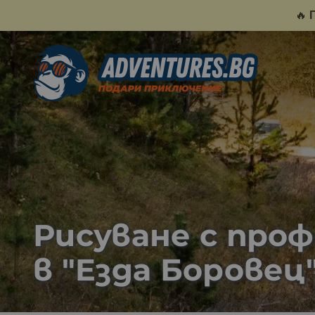
🔥
Рисуване с проф
в "Eзда Боровец