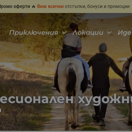
Промо оферти
🔥
Виж всички
отстъпки, бонуси и промоции
Приключения
Локации
Иде
есионален художни
"