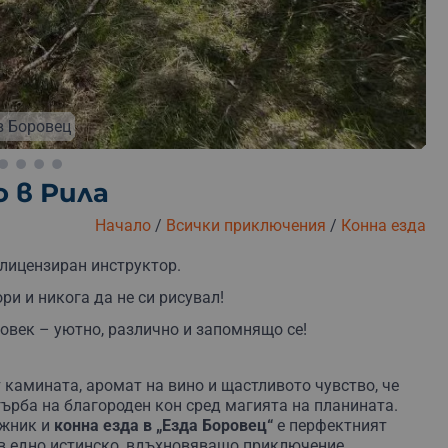
Безплатна замяна
Безплатна доставка
Безплатна 
в Боровец
 в Рила
Начало
/
Всички приключения
/
Конна езда
 лицензиран инструктор.
и и никога да не си рисувал!
овек – уютно, различно и запомнящо се!
 камината, аромат на вино и щастливото чувство, че
гърба на благороден кон сред магията на планината.
ожник и
конна езда в „Езда Боровец“
е перфектният
 в едно истинско, вдъхновяващо приключение.