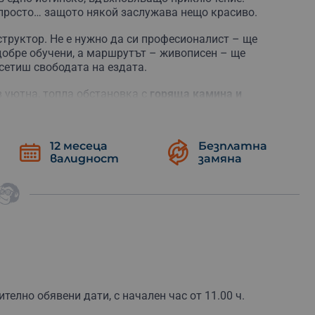
 просто… защото някой заслужава нещо красиво.
труктор. Не е нужно да си професионалист – ще
добре обучени, а маршрутът – живописен – ще
сетиш свободата на ездата.
в уютна, топла обстановка с
горяща камина и
те води стъпка по стъпка през процеса на рисуване –
 с истинска, собственоръчно нарисувана картина.
за вдъхновение.
12 месеца
Безплатна
валидност
замяна
 чаша ароматно вино, а за децата – домашен сок.
и. Цялото преживяване продължава около 2 часа,
но
бягство, така и за романтичен подарък, семейно
иятел.
Подари време за себе си
или вдъхновение за
 природата.
й спомени, които топлят дълго!
телно обявени дати, с начален час от 11.00 ч.