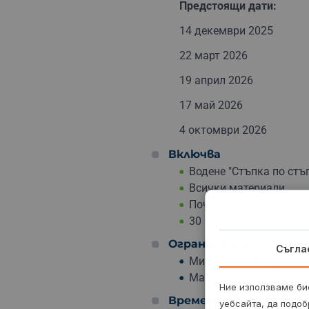
Предстоящи дати:
14 декември 2025
22 март 2026
19 април 2026
17 май 2026
4 октомври 2026
Включва
Водене "Стъпка по стъ
Всички материали
Почерпка – чаша аром
30 минути конна езда 
Ограничения
Съгла
Минимална възраст - 6 
Максимално тегло на ез
Ние използваме бис
Времетраене
уебсайта, да подоб