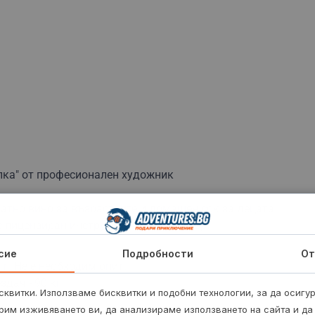
пка" от професионален художник
атно вино за възрастните и домашен сок за децата
с лицензиран инструктор по конен спорт
сие
Подробности
От
г. Не е необходим опит.
дач - 90 кг.
квитки. Използваме бисквитки и подобни технологии, за да осигу
рим изживяването ви, да анализираме използването на сайта и да