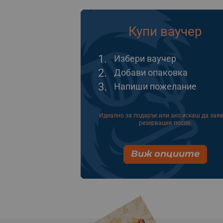
Купи ваучер
1.
Избери ваучер
2.
Добави опаковка
3.
Напиши пожелание
Идеално за подарък или ако искаш да зая
резервация после.
Виж опциите