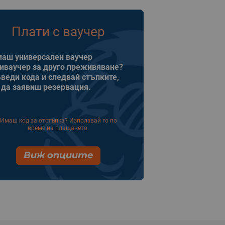
Плати с ваучер
аш универсален ваучер
иваучер за друго преживяване?
веди кода и следвай стъпките,
 да заявиш резервация.
Имаш код за отстъпка? Използвай го по
време на плащането.
Виж опциите