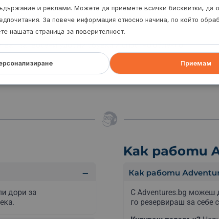
минути конна езда с лицензиран инструктор по конен
ъдържание и реклами. Можете да приемете всички бисквитки, да 
ч.- 1,30 мин.
едпочитания. За повече информация относно начина, по който обр
ете нашата страница за поверителност.
чват затворени удобни обувки и спортно облекло
ерсонализиране
Приемам
Kак работи A
Как работи Adventur
ли дори за
С Adventures.bg можеш 
ека.
го резервираш за себе с