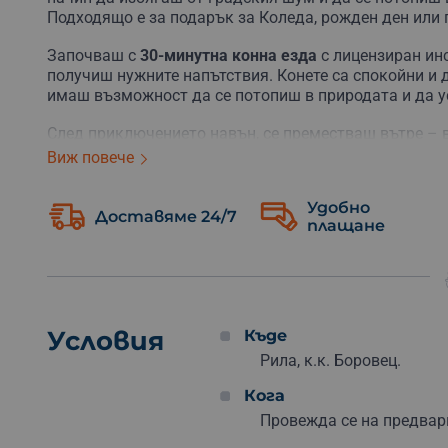
Подходящо е за подарък за Коледа, рожден ден или
Започваш с
30-минутна конна езда
с лицензиран инс
получиш нужните напътствия.
Конете са спокойни и 
имаш
възможност да се потопиш в природата и да у
След приключението навън, се преместваш вътре – 
творческа атмосфера
. Професионален художник ще 
Виж повече
дори и да не си хващал четка досега, ще си тръгнеш
Всички материали са включени, така че мисли само 
Удобно
Доставяме 24/7
плащане
Докато рисуваш, ще има
почерпка
– за възрастните
Времето за рисуване е около 1 до 1 час и 30 минут
емоциите ще останат много по-дълго.
Това приключение е идеално както за индивидуално 
преживяване или оригинален начин да зарадваш пр
Условия
Къде
любим човек – една вълшебна среща с изкуството и
Рила, к.к. Боровец.
Поръчай сега
– за подарък или за себе си – и създа
Кога
Провежда се на предвари