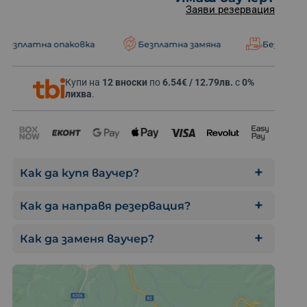
Заяви резервация
опаковка
Безплатна замяна
Безплатна доставка
Купи на
12 вноски
по
6.54€ / 12.79лв.
с
0%
Разходка с 
лихва
.
Как да купя ваучер?
Как да направя резервация?
Как да заменя ваучер?