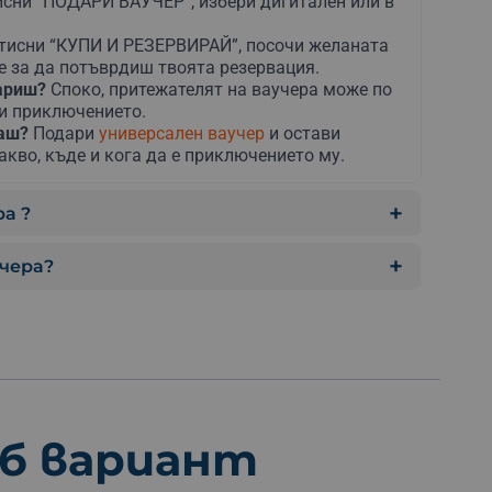
сни “ПОДАРИ ВАУЧЕР”, избери дигитален или в
тисни “КУПИ И РЕЗЕРВИРАЙ”, посочи желаната
е за да потъврдиш твоята резервация.
дариш?
Споко, притежателят на ваучера може по
ни приключението.
раш?
Подари
универсален ваучер
и остави
акво, къде и кога да е приключението му.
а ?
учера?
еб вариант