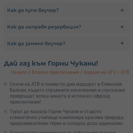
Как да купя ваучер?
Как да направя резервация?
Как да заменя ваучер?
Дай газ към Горни Чукани!
Начало
/
Всички приключения
/
Каране на ATV / АТВ
Скочи на АТВ и поеми по див маршрут в Еленския
Балкан, където стръмните изкачвания и спускания
превръщат всяка минута в истинско офроуд
приключение!
Турът до махала Горни Чукани и старото
климатично училище комбинира красива природа,
предизвикателен терен и солидна доза адреналин.
Запази това изживяване за себе си или подари