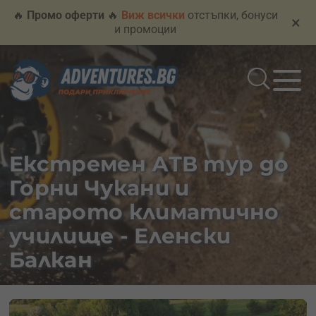
🔥
Промо оферти
🔥
Виж всички
отстъпки, бонуси
×
и промоции
Екстремен АТВ тур до
Горни Чукани и
старото климатично
училище - Еленски
Балкан