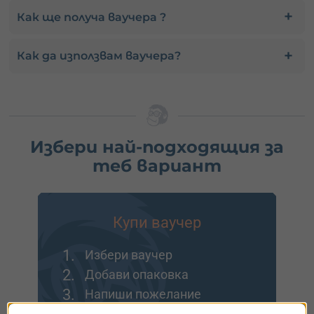
Как ще получа ваучера ?
Как да използвам ваучера?
Избери най-подходящия за
теб вариант
Купи ваучер
1.
Избери ваучер
2.
Добави опаковка
3.
Напиши пожелание