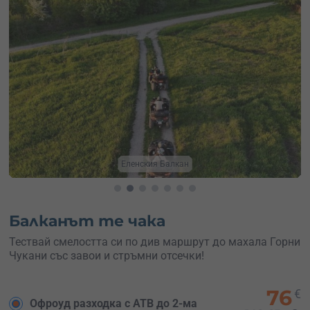
Офроуд приключение
Балканът те чака
Тествай смелостта си по див маршрут до махала Горни
Чукани със завои и стръмни отсечки!
76
€
Офроуд разходка с АТВ до 2-ма