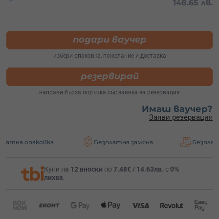
148.65 лв.
подари ваучер
избери опаковка, пожелание и доставка
резервирай
направи бърза поръчка със заявка за резервация
Имаш ваучер?
Заяви резервация
ковка
Безплатна замяна
Безплатна достав
Купи на
12 вноски
по
7.48€ / 14.63лв.
с
0%
лихва
.