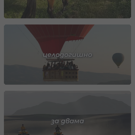
целодогишно
за двама