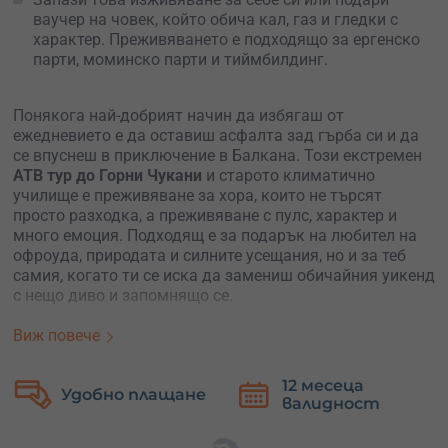
ваучер на човек, който обича кал, газ и гледки с
характер. Преживяването е подходящо за ергенско
парти, моминско парти и тиймбилдинг.
Понякога най-добрият начин да избягаш от
ежедневието е да оставиш асфалта зад гърба си и да
се впуснеш в приключение в Балкана. Този екстремен
АТВ тур до Горни Чукани
и старото климатично
училище е преживяване за хора, които не търсят
просто разходка, а преживяване с пулс, характер и
много емоция. Подходящ е за подарък на любител на
офроуда, природата и силните усещания, но и за теб
самия, когато ти се иска да замениш обичайния уикенд
с нещо диво и запомнящо се.
Турът е със
средна до висока
трудност
и е създаден за
Виж повече
хора, които търсят повече от спокойно разходка сред
природата. Продължителността е около
2 часа
, а
12 месеца
Безплатна
трасето преминава през
различни терени
, които
валидност
замяна
правят преживяването динамично и вълнуващо.
Очакват те стръмни изкачвания, спускания и усещане