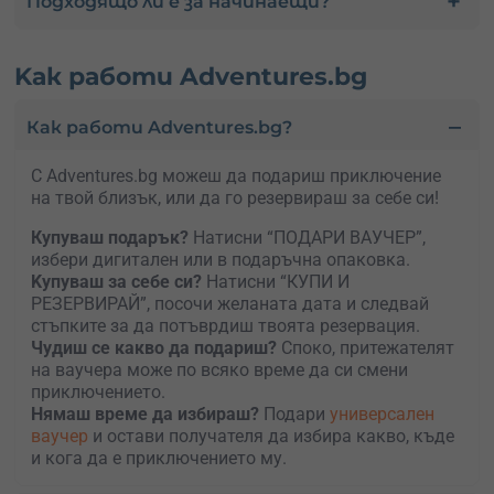
Подходящо ли е за начинаещи?
Kак работи Adventures.bg
Как работи Adventures.bg?
С Adventures.bg можеш да подариш приключение
на твой близък, или да го резервираш за себе си!
Купуваш подарък?
Натисни “ПОДАРИ ВАУЧЕР”,
избери дигитален или в подаръчна опаковка.
Kупуваш за себе си?
Натисни “КУПИ И
РЕЗЕРВИРАЙ”, посочи желаната дата и следвай
стъпките за да потъврдиш твоята резервация.
Чудиш се какво да подариш?
Споко, притежателят
на ваучера може по всяко време да си смени
приключението.
Нямаш време да избираш?
Подари
универсален
ваучер
и остави получателя да избира какво, къде
и кога да е приключението му.