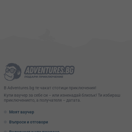
В Adventures.bg те чакат стотици приключения!
Kупи ваучер за себе си – или изненадай близък! Ти избираш
приключението, а получателя – датата.
Моят ваучер
Въпроси и отговори