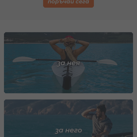
поръчай сега
за нея
за него