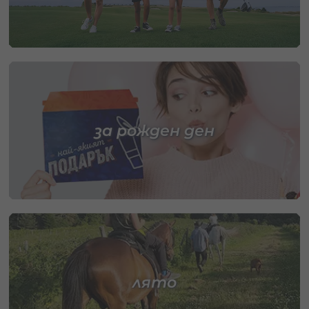
за рожден ден
лято