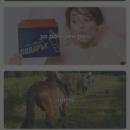
за рожден ден
лято