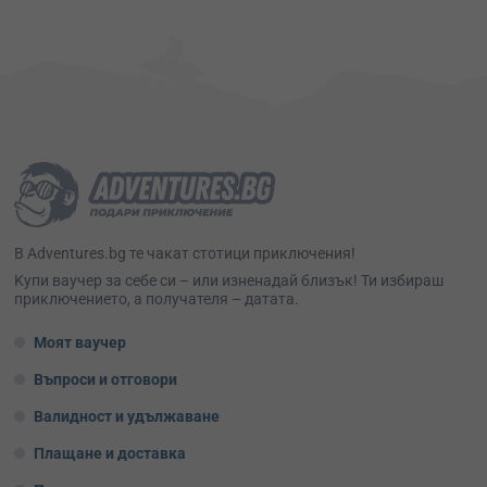
В Adventures.bg те чакат стотици приключения!
Kупи ваучер за себе си – или изненадай близък! Ти избираш
приключението, а получателя – датата.
Моят ваучер
Въпроси и отговори
Валидност и удължаване
Плащане и доставка