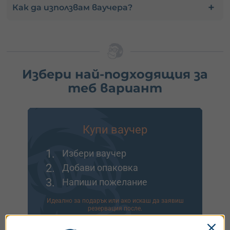
Как да използвам ваучера?
Избери най-подходящия за
теб вариант
Купи ваучер
1.
Избери ваучер
2.
Добави опаковка
3.
Напиши пожелание
Идеално за подарък или ако искаш да заявиш
резервация после.
Виж опциите