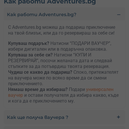
Kак работи Adventures.bg
Как работи Adventures.bg?
С Adventures.bg можеш да подариш приключение
на твой близък, или да го резервираш за себе си!
Купуваш подарък?
Натисни “ПОДАРИ ВАУЧЕР”,
избери дигитален или в подаръчна опаковка.
Kупуваш за себе си?
Натисни “КУПИ И
РЕЗЕРВИРАЙ”, посочи желаната дата и следвай
стъпките за да потъврдиш твоята резервация.
Чудиш се какво да подариш?
Споко, притежателят
на ваучера може по всяко време да си смени
приключението.
Нямаш време да избираш?
Подари
универсален
ваучер
и остави получателя да избира какво, къде
и кога да е приключението му.
Как ще получа ваучера ?