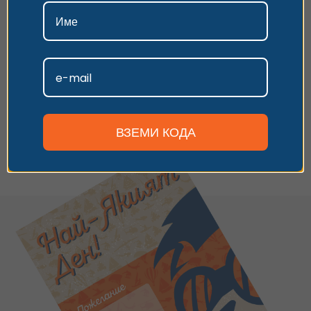
Имаш универсален ваучер
иливаучер за друго преживяване?
Въведи кода и следвай стъпките,
Приемам
за да заявиш резервация.
Персонализиране
Имаш код за отстъпка? Използвай го по
време на плащането.
Виж опциите
ВЗЕМИ КОДА