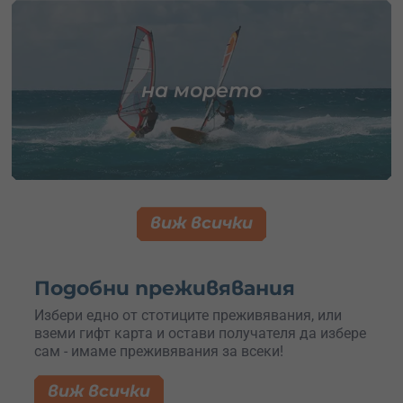
на морето
виж всички
Подобни преживявания
Избери едно от стотиците преживявания, или
вземи гифт карта и остави получателя да избере
сам - имаме преживявания за всеки!
виж всички