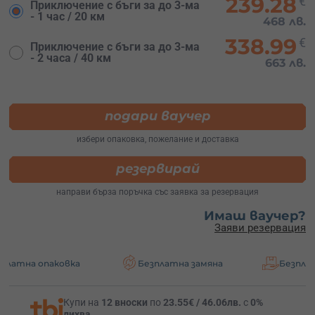
239.28
€
Приключение с бъги за до 3-ма
- 1 час / 20 км
468 лв.
338.99
€
Приключение с бъги за до 3-ма
- 2 часа / 40 км
663 лв.
подари ваучер
избери опаковка, пожелание и доставка
резервирай
направи бърза поръчка със заявка за резервация
Имаш ваучер?
Заяви резервация
аковка
Безплатна замяна
Безплатна доста
Купи на
12 вноски
по
23.55€ / 46.06лв.
с
0%
лихва
.