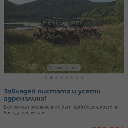
УТВ до София
Завладей пистата и усети
адреналина!
Екстремно приключение с бъги край София, което не
бива да пропускаш!