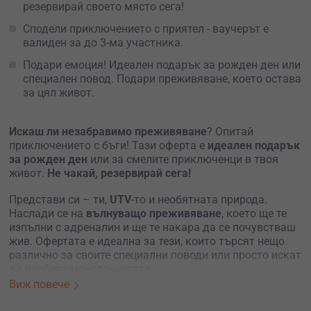
резервирай своето място сега!
Сподели приключението с приятел - ваучерът е
валиден за до 3-ма участника.
Подари емоция! Идеален подарък за рожден ден или
специален повод. Подари преживяване, което остава
за цял живот.
Искаш ли незабравимо преживяване
? Опитай
приключението с бъги! Тази оферта е
идеален подарък
за рожден ден
или за смелите приключенци в твоя
живот.
Не чакай, резервирай сега!
Представи си – ти,
UTV
-то и необятната природа.
Наслади се на
вълнуващо преживяване
, което ще те
изпълни с адреналин и ще те накара да се почувстваш
жив. Офертата е идеална за тези, които търсят нещо
различно за своите специални поводи или просто искат
да разбият монотонността.
Виж повече
Започни с
инструктаж от опитен водач
, който ще те
запознае с
бъгито
и техниките за безопасност. След