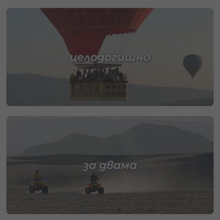
целодогишно
за двама