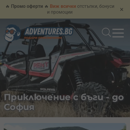
🔥
Промо оферти
🔥
Виж всички
отстъпки, бонуси
×
и промоции
Приключение с бъги - до
София