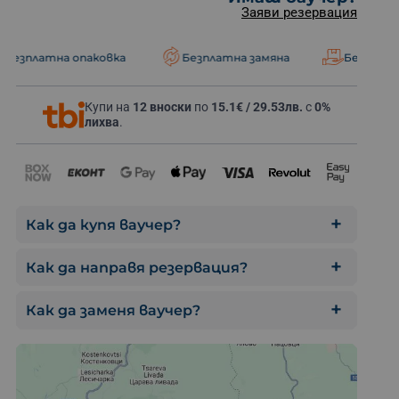
Заяви резервация
паковка
Безплатна замяна
Безплатна доставка
Купи на
12 вноски
по
15.1€ / 29.53лв.
с
0%
Ден на откр
лихва
.
Как да купя ваучер?
Как да направя резервация?
Как да заменя ваучер?