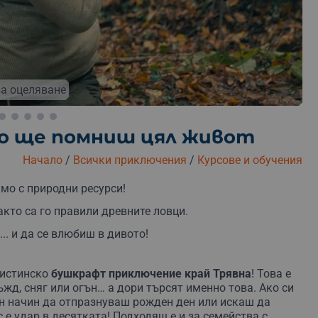
езплатна замяна
Безплатна доставка
Безплатна о
а оцеляване
то ще помниш цял живот
Начало
/
Всички приключения
/
Курсове и обучения
амо с природни ресурси!
кто са го правили древните ловци.
.. и да се влюбиш в дивото!
 истинско
бушкрафт приключение край Трявна
! Това е
ъжд, сняг или огън… а дори търсят именно това. Ако си
н начин да отпразнуваш рожден ден или искаш да
 е удар в десятката! Подходящ е и за семейства с