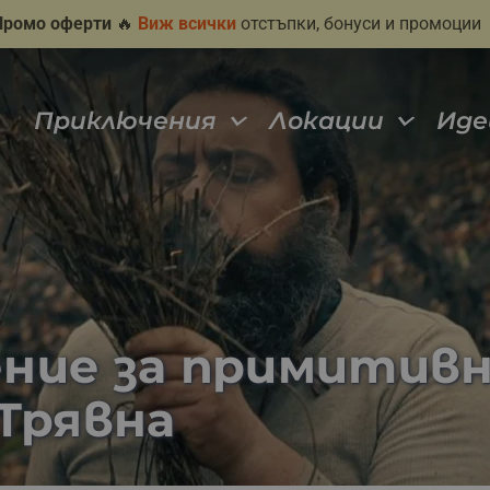
Промо оферти
🔥
Виж всички
отстъпки, бонуси и промоции
Приключения
Локации
Иде
чение за примитив
 Трявна