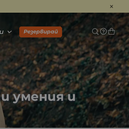
×
и
Резервирай
ни умения и