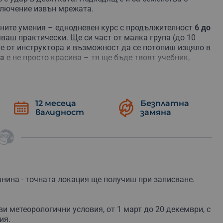
ключение извън мрежата.
вните умения – еднодневен курс с продължителност
6 до
яваш практически. Ще си част от малка група (до 10
е от инструктора и възможност да се потопиш изцяло в
на
е не просто красива – тя ще бъде твоят учебник,
нкретно умение – така ще можеш да се задълбочиш и
Избери умение:
12 месеца
Безплатна
валидност
замяна
огън, като използваш примитивни методи.
триета, като използваш каменни инструменти и
трументи като копия, лъкове, стрели и риболовни
 примки за улавяне на храна в природата.
одслон. Научи за различните видове заслони и
анина - точната локация ще получиш при записване.
ика и други съдове, използвайки глина и естествени
ви метеорологични условия, от
1 март до 20 декември, с
имитивни методи като открит огън, готвене в яма и
ия.