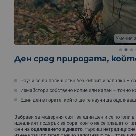
Б
Умения з
Ден сред природата, кой
Научи се да палиш огън без кибрит и запалка – с
Измайстори собствено копие или капан – точно ка
Един ден в гората, който ще те научи да оцеляваш.
Забрави за модерния свят за един ден и се потопи в
идеалният подарък за хора, които не се плашат от д
фен на
оцеляването в дивото
, търсиш нетрадиционе
изненадаш приятел с нещо запомнящо се – този курс