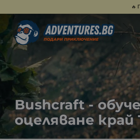
🔥
Bushcraft - обу
оцеляване край