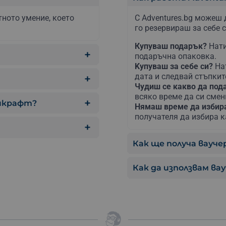
ното умение, което
С Adventures.bg можеш 
го резервираш за себе с
Купуваш подарък?
Нати
подаръчна опаковка.
Kупуваш за себе си?
На
дата и следвай стъпкит
Чудиш се какво да по
всяко време да си сме
ушкрафт?
Нямаш време да изби
получателя да избира к
Как ще получа ваучер
Как да използвам ва