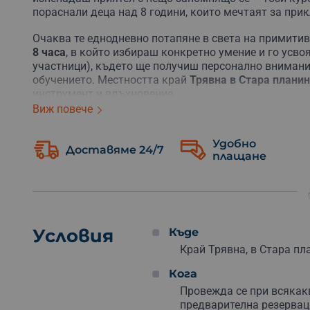
пораснали деца над 8 години, които мечтаят за при
Очаква те еднодневно потапяне в света на примити
8 часа
, в който избираш конкретно умение и го усво
участници), където ще получиш персонално внимани
обучението. Местността край
Трявна в Стара плани
инструмент и вдъхновение.
Виж повече
Всеки курс е тематичен и фокусиран върху едно ко
наистина да го овладееш. Какво можеш да научиш? 
Удобно
Доставяме 24/7
плащане
Огън
– Научи различни техники за запалване на 
Остриета
– Създай свои собствени примитивни ос
различни материали.
Инструменти
– Научи се да създаваш полезни инс
принадлежности.
Капани и примки
– Научи се да създаваш капани и
Условия
Къде
Изграждане на подслон
– Научи се да създаваш п
Край Трявна, в Стара пл
материалите, използвани за направата им.
Керамика и съдове
– Научи се да създаваш керам
Кога
материали.
Провежда се при всякак
Готвене
– Научи се да готвиш, като използваш пр
предварителна резервац