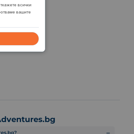
откажете всички
аботваме вашите
dventures.bg
es.bg?