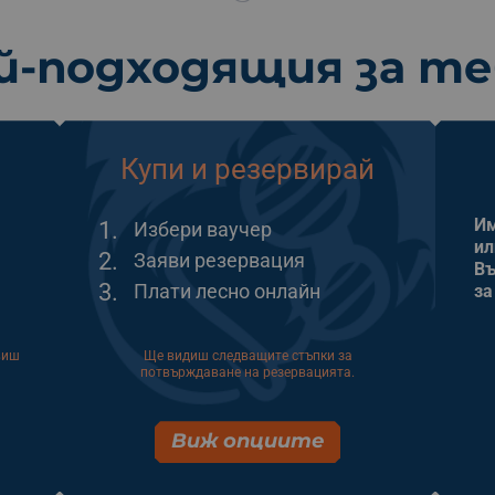
й-подходящия за т
Купи и резервирай
Им
1.
Избери ваучер
ил
2.
Заяви резервация
Въ
3.
Плати лесно онлайн
за
виш
Ще видиш следващите стъпки за
потвърждаване на резервацията.
Виж опциите