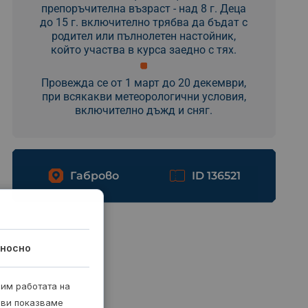
препоръчителна възраст - над 8 г. Деца
до 15 г. включително трябва да бъдат с
родител или пълнолетен настойник,
който участва в курса заедно с тях.
Провежда се от 1 март до 20 декември,
при всякакви метеорологични условия,
включително дъжд и сняг.
Габрово
ID 136521
носно
рим работата на
 ви показваме