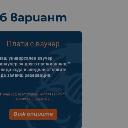
еб вариант
Плати с ваучер
аш универсален ваучер
иваучер за друго преживяване?
веди кода и следвай стъпките,
 да заявиш резервация.
Имаш код за отстъпка? Използвай го по
време на плащането.
Виж опциите