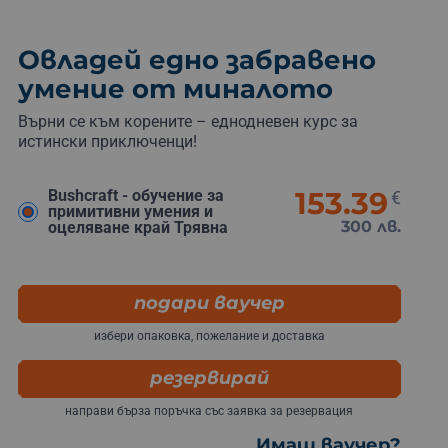
Овладей едно забравено
умение от миналото
Върни се към корените – еднодневен курс за
истински приключенци!
153.39
Bushcraft - обучение за
€
примитивни умения и
300 лв.
оцеляване край Трявна
подари ваучер
избери опаковка, пожелание и доставка
резервирай
направи бърза поръчка със заявка за резервация
Имаш ваучер?