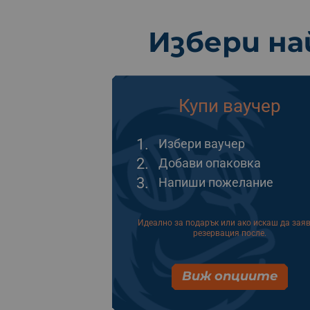
Избери на
Купи ваучер
1.
Избери ваучер
2.
Добави опаковка
3.
Напиши пожелание
Идеално за подарък или ако искаш да зая
резервация после.
Виж опциите