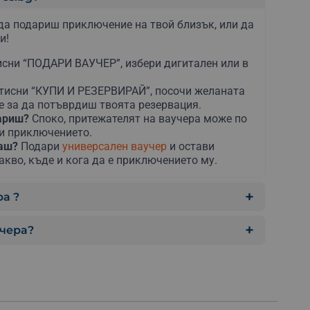
да подариш приключение на твой близък, или да
и!
сни “ПОДАРИ ВАУЧЕР”, избери дигитален или в
тисни “КУПИ И РЕЗЕРВИРАЙ”, посочи желаната
е за да потъврдиш твоята резервация.
дариш?
Споко, притежателят на ваучера може по
ни приключението.
раш?
Подари
универсален ваучер
и остави
акво, къде и кога да е приключението му.
а ?
учера?