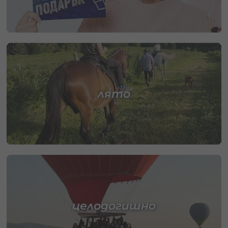
лято
целодогишно