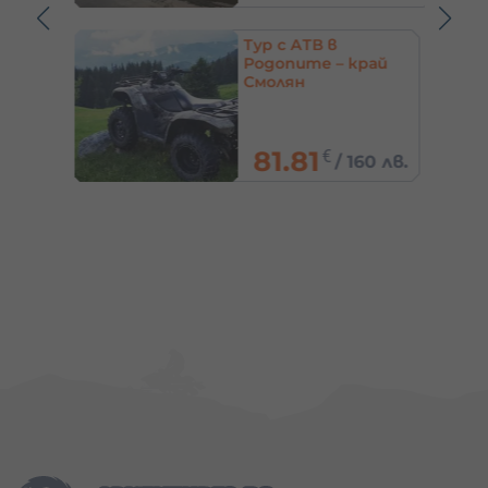
 игра
Тур с АТВ в
Родопите – край
й
Смолян
81.81
€
5 лв.
/
160 лв.