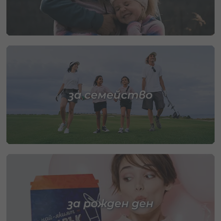
за семейство
за рожден ден