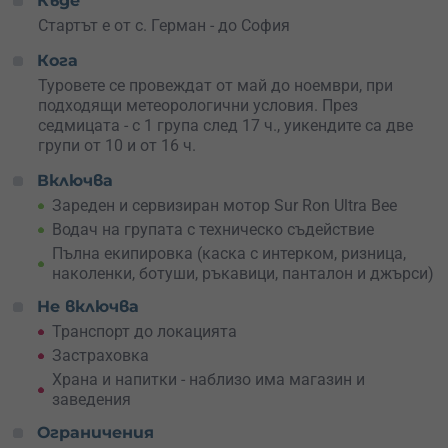
Къде
лежерен терен, ако си за пръв път на мотор, или да
избереш технично трасе с паднали дървета и стръмни
Стартът е от с. Герман - до София
участъци, ако си готов за екстремно. А природата
Кога
около Панчарево и Лозен? Просто
няма да искаш да
слизаш от мотора
Туровете се провеждат от май до ноември, при
. Карането се случва в малки групи –
максимум 4 души + водач, за да е лично, контролирано
подходящи метеорологични условия.
През
и безопасно.
седмицата - с 1 група след 17 ч., уикендите са две
групи от 10 и от 16 ч.
Не отлагай адреналина
. Резервирай сега и преживей
Включва
нещо различно – сам или с компания. А ако искаш да
зарадваш близък човек с подарък, който няма как да
Зареден и сервизиран мотор Sur Ron Ultra Bee
забрави – не търси повече!
Водач на групата с техническо съдействие
Пълна екипировка (каска с интерком, ризница,
наколенки, ботуши, ръкавици, панталон и джърси)
Не включва
Транспорт до локацията
Застраховка
Храна и напитки - наблизо има магазин и
заведения
Ограничения