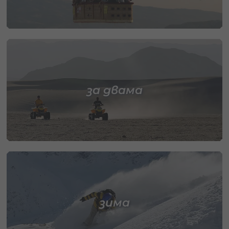
за двама
зима