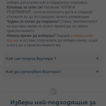
избери дигитален или в подаръчна опаковка.
Kупуваш за себе си?
Натисни “КУПИ И
РЕЗЕРВИРАЙ”, посочи желаната дата и следвай
стъпките за да потъврдиш твоята резервация.
Чудиш се какво да подариш?
Споко, притежателят
на ваучера може по всяко време да си смени
приключението.
Нямаш време да избираш?
Подари
универсален
ваучер
и остави получателя да избира какво, къде
и кога да е приключението му.
Как ще получа ваучера ?
Как да използвам ваучера?
Избери най-подходящия за