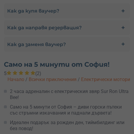
Как да купя ваучер?
Как да направя резервация?
Как да заменя ваучер?
Само на 5 минути от София!
5
(2)
Начало
/
Всички приключения
/
Електрически мотори
2 часа адреналин с електрическия звяр Sur Ron Ultra
Bee!
Само на 5 минути от София – диви горски пътеки
със стръмни изкачвания и паднали дървета!
Идеален подарък за рожден ден, тиймбилдинг или
без повод!