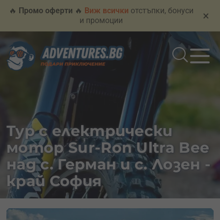
🔥
Промо оферти
🔥
Виж всички
отстъпки, бонуси
×
и промоции
Тур с електрически
мотор Sur-Ron Ultra Bee
над с. Герман и с. Лозен -
край София