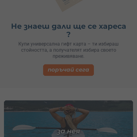
Не знаеш дали ще се хареса
?
Купи универсална гифт карта – ти избираш
стойността, а получателят избира своето
преживяване.
поръчай сега
за нея