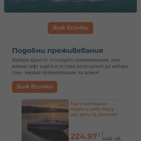
виж всички
Подобни преживявания
Избери едно от стотиците преживявания, или
вземи гифт карта и остави получателя да избере
сам - имаме преживявания за всеки!
виж всички
 в
Тур с моторна
ска
лодка и уейк борд –
или
цял ден, яз. Доспат
/
224.97
€
0 лв.
440 лв.