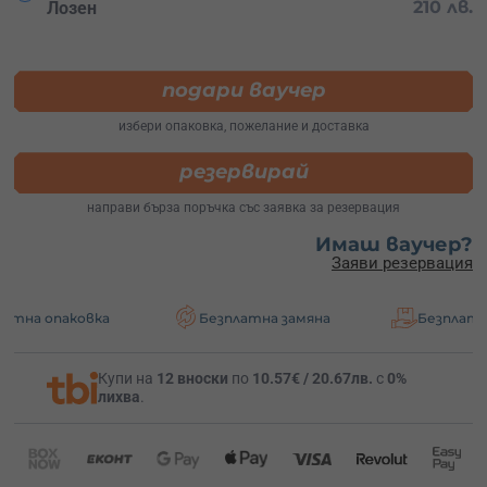
210 лв.
Лозен
подари ваучер
избери опаковка, пожелание и доставка
резервирай
направи бърза поръчка със заявка за резервация
Имаш ваучер?
Заяви резервация
овка
Безплатна замяна
Безплатна доставк
Купи на
12 вноски
по
10.57€ / 20.67лв.
с
0%
лихва
.