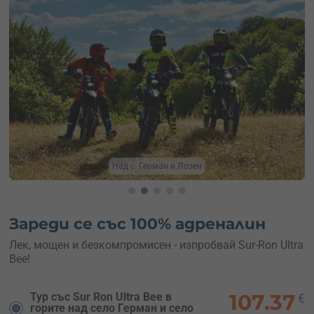
Тур с мотори край София
Зареди се със 100% адреналин
Лек, мощен и безкомпромисен - изпробвай Sur-Ron Ultra
Bee!
107.37
Тур със Sur Ron Ultra Bee в
€
горите над село Герман и село