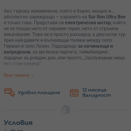
Ако търсиш изживяване, което е бързо, мощно и…
абсолютно зареждащо – карането на
Sur Ron Ultra Bee
е точно това. Представи си
електрически мотор
, който
не се плаши нито от неравен терен, нито от стръмни
изкачвания. Това не е просто разходка, а двучасов тур
през най-дивите и вълнуващи пътеки между село
Герман и село Лозен. Подходящо
за начинаещи и
напреднали
, за ергенски партита, тиймбилдинг,
подарък за рожден ден, или просто „Заслужавам нещо
яко този уикенд“.
Приключението започва с кратък инструктаж и пълно
Виж повече
оборудване – каска с интерком, ризница, наколенки,
панталон, джърси, ботуши и ръкавици.
Всичко е
12 месеца
Безплатна
подсигурено
, за да мислиш само за каране. Sur Ron
валидност
замяна
Ultra Bee е лек, пъргав и напълно електрически – ще
усетиш какво значи да летиш по пътеките без грам
шум от бензин, но с
максимум емоция
. Инструкторът
ще води групата, така че винаги си в сигурни ръце.
Условия
Маршрутите са гъвкави – можеш да се спуснеш по по-