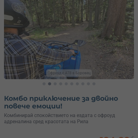
Офроуд с АТВ в Боровец
Комбо приключение за двойно
повече емоции!
Комбинирай спокойствието на ездата с офроуд
адреналина сред красотата на Рила