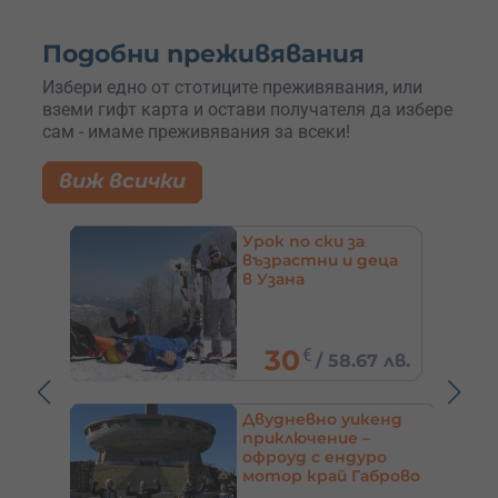
Подобни преживявания
Избери едно от стотиците преживявания, или
вземи гифт карта и остави получателя да избере
сам - имаме преживявания за всеки!
виж всички
Целодневно
еца
обучение по
улични изкуства и
графити във
Варна
85.39
€
7 лв.
/
167 лв.
кенд
Уроци по зимни
–
кънки на лед в зала
ро
– София
аброво