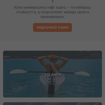
?
Купи универсална гифт карта – ти избираш
стойността, а получателят избира своето
преживяване.
поръчай сега
за нея