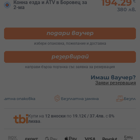
194.29
€
Конна езда и ATV в Боровец за
2-ма
380 лв.
подари ваучер
избери опаковка, пожелание и доставка
резервирай
направи бърза поръчка със заявка за резервация
Имаш ваучер?
Заяви резервация
аковка
Безплатна замяна
Безплатна доста
Купи на
12 вноски
по
19.12€ / 37.4лв.
с
0%
лихва
.