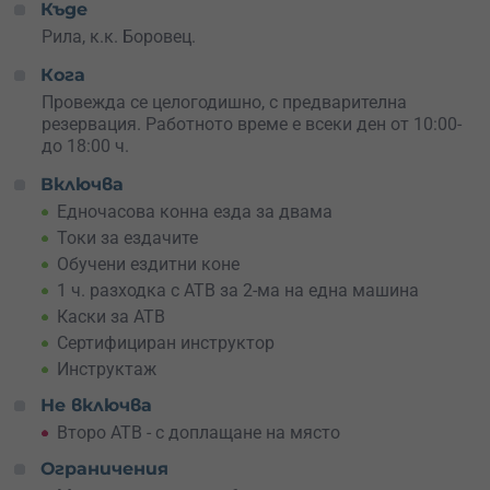
Къде
часово каране из гори, коловози и неравни терени. Ако
сте повече хора или просто искате да карате и двамата
Рила, к.к. Боровец.
– може да се доплати за второ ATV на място. Карането
Кога
е напълно безопасно, с каски и инструктаж, а
маршрутът е достатъчно предизвикателен, за да
Провежда се целогодишно, с предварителна
усетиш тръпката, но и подходящ за начинаещи.
резервация. Работното време е всеки ден о
т 10:00-
до 18:00 ч.
Приключението се провежда в топлите месеци –
Включва
докато няма сняг. А когато зимата затрупа пътеките?
Организаторът заменя ATV-то с
моторна шейна
и
Едночасова конна езда за двама
преживяването става
още по-епично!
Токи за ездачите
Обучени ездитни коне
Подари си ден, който комбинира най-доброто от два
1 ч. разходка с АТВ за 2-ма на една машина
свята – свободата на природата и удоволствието от
скоростта. Изненадай свой близък с вълнуващ ден в
Каски за АТВ
Рила!
Сертифициран инструктор
Инструктаж
Не включва
Второ АТВ - с доплащане на място
Ограничения