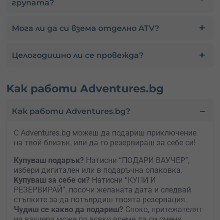
групата?
Мога ли да си взема отделно ATV?
Целогодишно ли се провежда?
Kак работи Adventures.bg
Как работи Adventures.bg?
С Adventures.bg можеш да подариш приключение
на твой близък, или да го резервираш за себе си!
Купуваш подарък?
Натисни “ПОДАРИ ВАУЧЕР”,
избери дигитален или в подаръчна опаковка.
Kупуваш за себе си?
Натисни “КУПИ И
РЕЗЕРВИРАЙ”, посочи желаната дата и следвай
стъпките за да потъврдиш твоята резервация.
Чудиш се какво да подариш?
Споко, притежателят
на ваучера може по всяко време да си смени