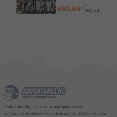
15
€
/
29.34 лв.
60 лв.
В Adventures.bg те чакат стотици приключения!
Kупи ваучер за себе си – или изненадай близък! Ти избираш