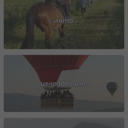
лято
целодогишно