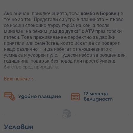
Ако обичаш приключенията, това
комбо в Боровец
е
точно за теб! Представи си утро в планината – първо
се носиш спокойно върху гърба на кон, а после
минаваш на режим
„газ до дупка“ с ATV
през горски
пътеки. Това преживяване е перфектно за двойки,
приятели или семейства, които искат да си подарят
нещо различно – и да избягат от ежедневието с
усмивка и ускорен пулс. Чудесен избор за рожден ден,
годишнина, подарък без повод или просто уикенд
бягство сред природата.
Всичко започва с
1 час конна езда за двама
– на
Виж повече
гърба на спокойни, добре обучени коне. Инструктор ще
ви въведе в основите, ако сте начинаещи, и ще ви
12 месеца
поведе по красиви маршрути сред природата на Рила.
Удобно плащане
валидност
Това не е просто разходка – това е връзка с природата,
тишината, ритъма и вас самите.
След като сте се насладили на спокойствието, време е
за
офроуд екшън
! Качвате се на едно ATV (двама души
Условия
– един шофира, другият се вози) и се впускате в 1-