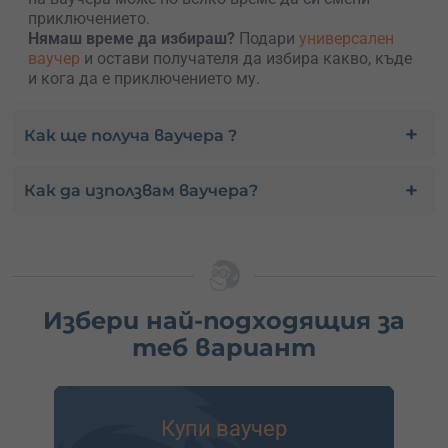
приключението.
Нямаш време да избираш?
Подари
универсален
ваучер
и остави получателя да избира какво, къде
и кога да е приключението му.
Как ще получа ваучера ?
Как да използвам ваучера?
Избери най-подходящия за
теб вариант
Купи ваучер