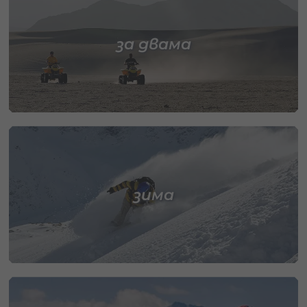
за двама
зима