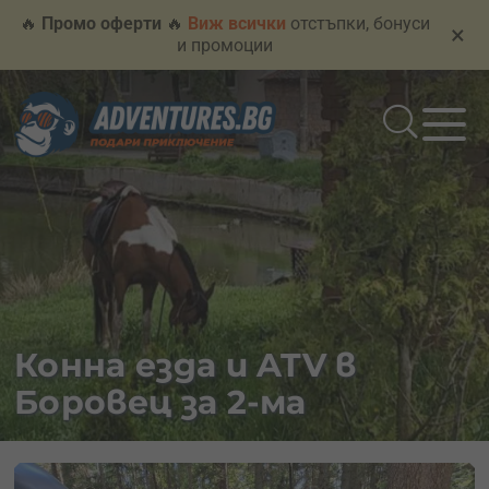
🔥
Промо оферти
🔥
Виж всички
отстъпки, бонуси
×
и промоции
Конна езда и ATV в
Боровец за 2-ма