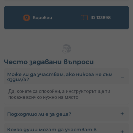
Боровец
ID 133898
Често задавани въпроси
Може ли да участвам, ако никога не съм
яздил/а?
Да, конете са спокойни, а инструкторът ще ти
покаже всичко нужно на място.
Подходящо ли е за деца?
Колко души могат да участват в