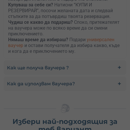
Kупуваш за себе си?
Натисни “КУПИ И
РЕЗЕРВИРАЙ”, посочи желаната дата и следвай
стъпките за да потъврдиш твоята резервация.
Чудиш се какво да подариш?
Споко, притежателят
на ваучера може по всяко време да си смени
приключението.
Нямаш време да избираш?
Подари
универсален
ваучер
и остави получателя да избира какво, къде
и кога да е приключението му.
Как ще получа ваучера ?
Как да използвам ваучера?
Избери най-подходящия за
теб вариант