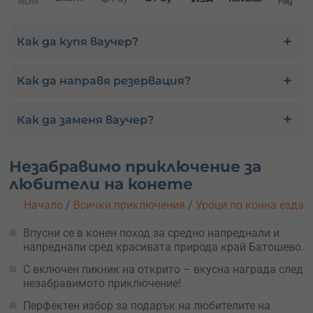
Как да купя ваучер?
Как да направя резервация?
Как да заменя ваучер?
Незабравимо приключение за
любители на конете
Начало
/
Всички приключения
/
Уроци по конна езда
Впусни се в конен поход за средно напреднали и
напреднали сред красивата природа край Батошево.
С включен пикник на открито – вкусна награда след
незабравимото приключение!
Перфектен избор за подарък на любителите на