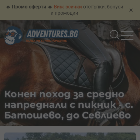
🔥
Промо оферти
🔥
Виж всички
отстъпки, бонуси
×
и промоции
Конен поход за средно
напреднали с пикник - с.
Батошево, до Севлиево