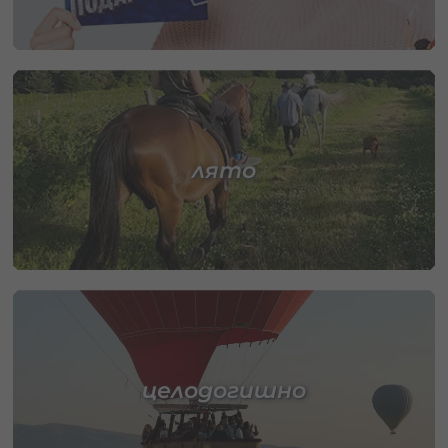
лято
целодогишно