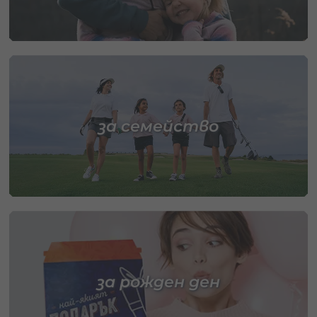
за семейство
за рожден ден