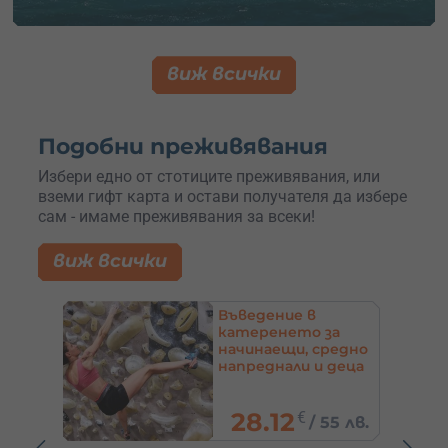
виж всички
Подобни преживявания
Избери едно от стотиците преживявания, или
вземи гифт карта и остави получателя да избере
сам - имаме преживявания за всеки!
виж всички
Урок по конна езда
а
в комплекс
редно
Тракиец – до
деца
Пловдив
вдив
21.99
€
5 лв.
/
43 лв.