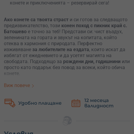
конете и приключенията – резервирай сега!
Ако конете са твоята страст
и си готов за следващото
предизвикателство, този
конен поход с пикник край с.
Батошево
е точно за теб! Представи си: чист въздух,
зеленината на гората и звукът на копитата, който
отеква в хармония с природата. Перфектно
изживяване
за
любителите на ездата
, които искат да
избягат от ежедневието и да усетят магията на
свободата. Подходящо за
рождени дни, годишнини
или
просто като подарък без повод за всеки, който обича
конете.
Преди да започнеш похода, ще има кратък инструктаж,
Виж повече
за да се увериш, че си готов за приключението.
Маршрутът е специално подбран
, за да предложи
12 месеца
едновременно предизвикателство и наслада с
Удобно плащане
валидност
прохладни сенки и удивителни гледки.
Ще яздиш в
малка група
от максимум четирима души,
което гарантира
лично внимание
и възможност за
истинско свързване с коня и природата. Инструкторът
Условия