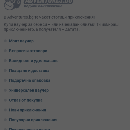
В Adventures.bg те чакат стотици приключения!
Kупи ваучер за себе си – или изненадай близък! Ти избираш
приключението, а получателя – датата.
Моят ваучер
Въпроси и отговори
Валидност и удължаване
Плащане и доставка
Подаръчна опаковка
Универсален ваучер
Отказ от покупка
Нови приключения
Популярни приключения
Приключенска карта