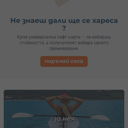
Не знаеш дали ще се хареса
?
Купи универсална гифт карта – ти избираш
стойността, а получателят избира своето
преживяване.
поръчай сега
за нея