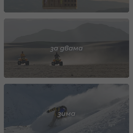
за двама
зима