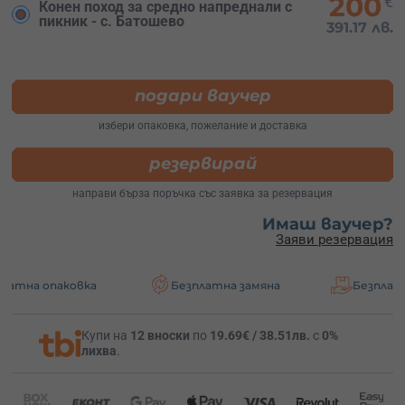
200
€
Конен поход за средно напреднали с
пикник - с. Батошево
391.17 лв.
подари ваучер
избери опаковка, пожелание и доставка
резервирай
направи бърза поръчка със заявка за резервация
Имаш ваучер?
Заяви резервация
ковка
Безплатна замяна
Безплатна достав
Купи на
12 вноски
по
19.69€ / 38.51лв.
с
0%
лихва
.