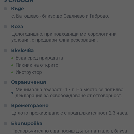
ще бъде с теб през цялото време, за да се увери, че се
Къде
наслаждаваш на преживяването
в пълна безопасност
.
с. Батошево - близо до Севлиево и Габрово.
А какво е приключение без хапване? По време на
Кога
похода ще се насладиш на
пикник сред природата
, за
да отпочинеш, да се насладиш на гледките и да се
Целогодишно, при подходящи метеорологични
заредиш с енергия. Всичко е организирано така, че да
условия, с предварителна резервация.
се почувстваш специално.
Включва
Не чакай
–
резервирай
това приключение за себе си
Езда сред природата
или го
подари
на човек, който обича природата и
Пикник на открито
конете.
Преживяванията остават завинаги!
Инструктор
Ограничения
Минимална възраст - 17 г. На място се попълва
декларация за освобождаване от отговорност.
Времетраене
Цялото преживяване е с продължителност 2-3 часа.
Екипировка
Препоръчително е да носиш дълъг панталон, блуза