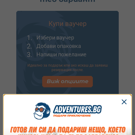
Купи ваучер
1.
Избери ваучер
2.
Добави опаковка
3.
Напиши пожелание
Идеално за подарък или ако искаш да заявиш
резервация после.
Виж опциите
Купи и резервирай
1.
Избери ваучер