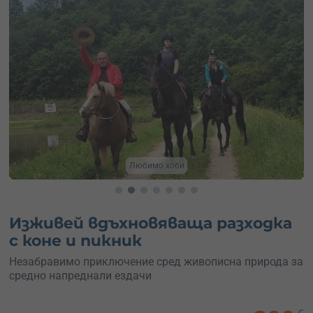
Любимо хоби
Изживей вдъхновяваща разходка
с коне и пикник
Незабравимо приключение сред живописна природа за
средно напреднали ездачи