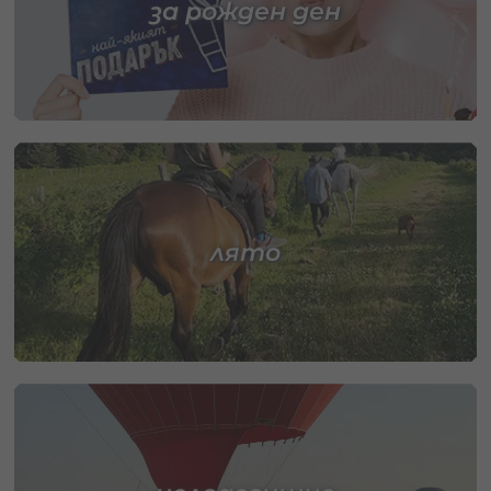
за рожден ден
лято