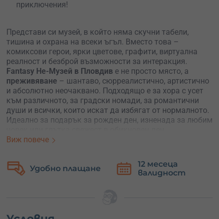
приключения!
Представи си музей, в който няма скучни табели,
тишина и охрана на всеки ъгъл. Вместо това –
комиксови герои, ярки цветове, графити, виртуална
реалност и безброй възможности за интеракция.
Fantasy Не-Музей в Пловдив
е не просто място, а
преживяване
– шантаво, сюрреалистично, артистично
и абсолютно неочаквано. Подходящо е за хора с усет
към различното, за градски номади, за романтични
души и всички, които искат да избягат от нормалното.
Идеално за подарък за рожден ден, изненада за любим
човек или глътка свежест в обикновен ден.
Виж повече
Какво те очаква?
Един билет към свят, в който
Пловдив оживява не както го познаваш. Тук историята
12 месеца
Безплатна
е разказана през графични романи, улично изкуство,
валидност
замяна
дигитални експерименти и инсталации, които ще те
накарат да се чудиш къде свършва реалността и къде
започва фантазията. Без маршрут, без правила – ти
избираш как да го преживееш.
Условия