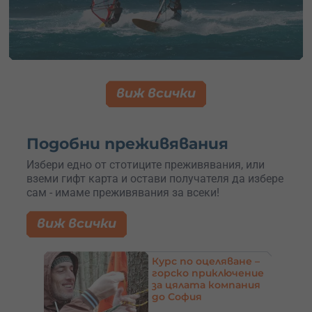
виж всички
Подобни преживявания
Избери едно от стотиците преживявания, или
вземи гифт карта и остави получателя да избере
сам - имаме преживявания за всеки!
виж всички
ване –
Уроци по езда до
ючение
София – 10 часа
пания
индивидуални сесии
в Ранчо Конникът,
Макоцево