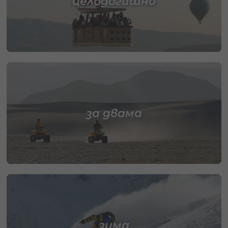
целодогишно
за двама
зима