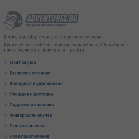
В Adventures.bg те чакат стотици приключения!
Kупи ваучер за себе си – или изненадай близък! Ти избираш
приключението, а получателя – датата.
Моят ваучер
Въпроси и отговори
Валидност и удължаване
Плащане и доставка
Подаръчна опаковка
Универсален ваучер
Отказ от покупка
Нови приключения