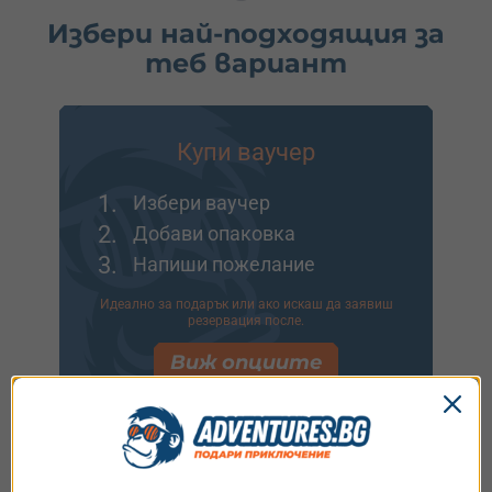
Избери най-подходящия за
теб вариант
Купи ваучер
1.
Избери ваучер
2.
Добави опаковка
3.
Напиши пожелание
Идеално за подарък или ако искаш да заявиш
резервация после.
Виж опциите
Купи и резервирай