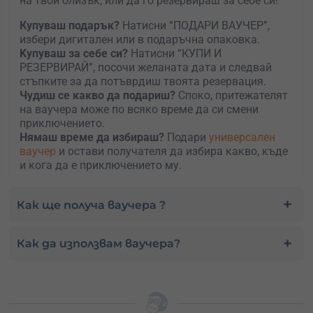
на твой близък, или да го резервираш за себе си!
Купуваш подарък?
Натисни “ПОДАРИ ВАУЧЕР”,
избери дигитален или в подаръчна опаковка.
Kупуваш за себе си?
Натисни “КУПИ И
РЕЗЕРВИРАЙ”, посочи желаната дата и следвай
стъпките за да потъврдиш твоята резервация.
Чудиш се какво да подариш?
Споко, притежателят
на ваучера може по всяко време да си смени
приключението.
Нямаш време да избираш?
Подари
универсален
ваучер
и остави получателя да избира какво, къде
и кога да е приключението му.
Как ще получа ваучера ?
Как да използвам ваучера?