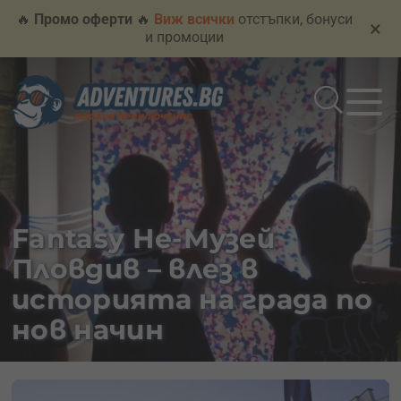
🔥
Промо оферти
🔥
Виж всички
отстъпки, бонуси
×
и промоции
Fantasy Не-Музей
Пловдив – влез в
историята на града по
нов начин