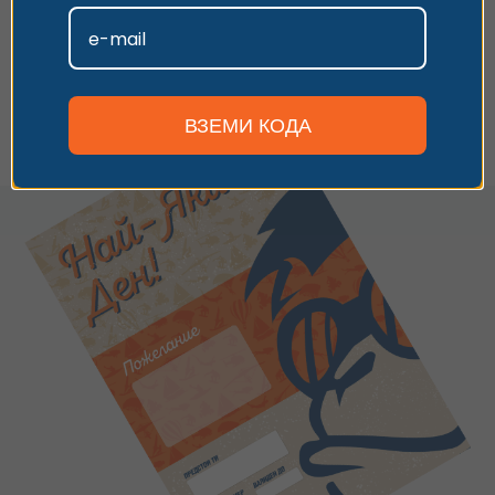
Имаш код за отстъпка? Използвай го по
време на плащането.
Персонализиране
Виж опциите
ВЗЕМИ КОДА