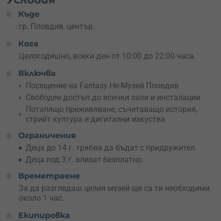
Можеш да се разхождаш свободно и да изследваш
Къде
всяка зала със собствено темпо.
Без рамки и
ограничения
гр. Пловдив, център.
– само чисто визуално удоволствие,
което провокира въображението. Препоръчва се
Кога
удобно облекло, защото няма да стоиш неподвижен –
ще искаш да се снимаш, да пипнеш, да преживееш.
Целогодишно, всеки ден от 10:00 до 22:00 часа.
Включва
Инструктори няма – героите и самото пространство са
твоите водачи. Ще се почувстваш като част от комикс,
Посещение на Fantasy Не-Музей Пловдив
пътуващ между миналото и бъдещето на един град,
Свободен достъп до всички зали и инсталации
който никога не е спирал да вдъхновява.
Едно е
Потапящо преживяване, съчетаващо история,
сигурно
– ще излезеш с усмивка, нови снимки и много
стрийт култура и дигитални изкуства
истории за разказване.
Ограничения
Подари това сюрреалистично приключение на някого,
Деца до 14 г. трябва да бъдат с придружител.
който обича цветовете, фантазията и свободата! Или
Деца под 3 г. влизат безплатно.
си го подари сам – защото
заслужаваш нещо
различно
!
Времетраене
За да разгледаш целия музей ще са ти необходими
около 1 час.
Екипировка