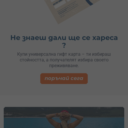
Не знаеш дали ще се хареса
?
Купи универсална гифт карта – ти избираш
стойността, а получателят избира своето
преживяване.
поръчай сега