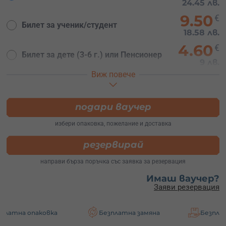
24.45 лв.
9.50
€
Билет за ученик/студент
18.58 лв.
4.60
€
Билет за дете (3-6 г.) или Пенсионер
9 лв.
Виж повече
34
€
Билет 2-ма възрастни + 2 деца (7-16
г.)
66.50 лв.
подари ваучер
избери опаковка, пожелание и доставка
резервирай
направи бърза поръчка със заявка за резервация
Имаш ваучер?
Заяви резервация
аковка
Безплатна замяна
Безплатна доста