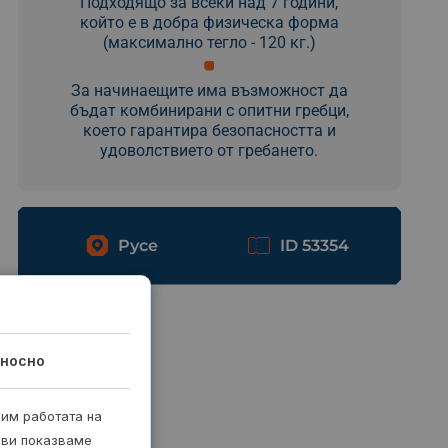
Подходящо за всеки над 7 години,
който е в добра физическа форма
(максимално тегло - 120 кг.)
За начинаещите има възможност да
бъдат комбинирани с опитни гребци,
което гарантира безопасността и
удоволствието от гребането.
Русе
ID 53354
носно
рим работата на
 ви показваме