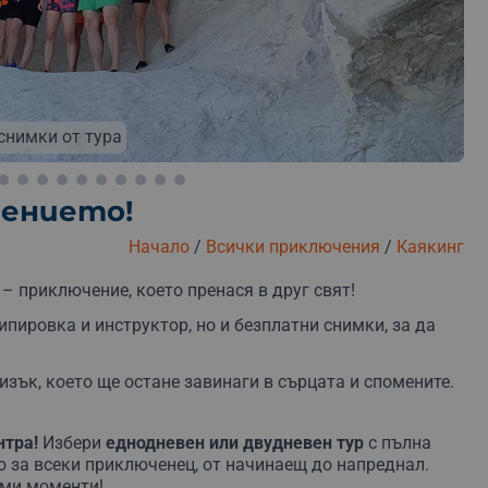
снимки от тура
зплатна замяна
Безплатна доставка
Безплатна оп
чението!
Начало
/
Всички приключения
/
Каякинг
 – приключение, което пренася в друг свят!
пировка и инструктор, но и безплатни снимки, за да
зък, което ще остане завинаги в сърцата и спомените.
нтра!
Избери
еднодневен или двудневен тур
с пълна
 за всеки приключенец, от начинаещ до напреднал.
ими моменти!