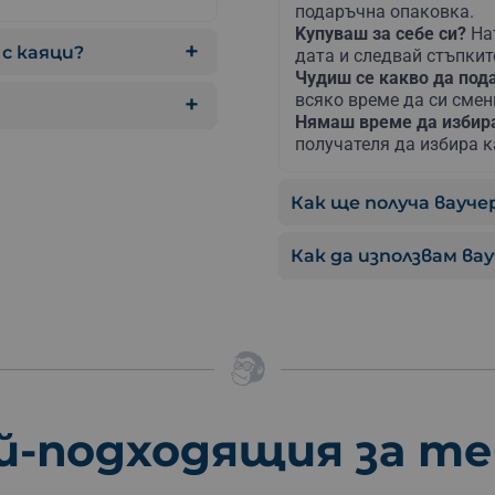
подаръчна опаковка.
Kупуваш за себе си?
На
с каяци?
дата и следвай стъпкит
Чудиш се какво да по
всяко време да си сме
Нямаш време да изби
грама 2026
получателя да избира к
Как ще получа ваучер
.09. 2026
 в с. Беляново (при интерес – изпращаме локация).
Как да използвам ва
 и потегляме с каяците срещу лекото течение. Целта
 и да се насладим на красивите скални козирки.
ето се връщаме по течението.
 мост и скалната църква, а най-уморените могат да
защитна шапка, слънцезащитен крем, антикомарин.
й-подходящия за т