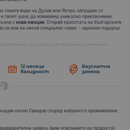
по тихите води на Дунав или Янтра, обграден от
а е твоят шанс да изживееш уникално приключение,
пълни с
нови емоции
. Открий красотата на българските
бе си или на някой специален човек – идеален подарък
редоставяне на пълната необходима екипировка.
и готов за двудневно изживяване с нощувка в палатка,
енти. За начинаещите има възможност да бъдат
пасността и удоволствието от гребането. Всеки
12 месеца
Безплатна
 запечати спомените от това уникално преживяване.
валидност
замяна
е! Резервирай своя ваучер сега – за себе си или като
ограма 2026
локации около Свищов според избраното преживяване.
 предварителна заявка (виж описанието на продукта)