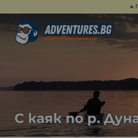
🔥
С каяк по р. Дун