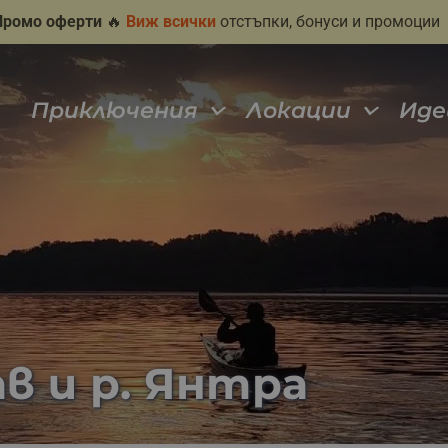
Промо оферти
🔥
Виж всички
отстъпки, бонуси и промоции
Приключения
Локации
Иде
ав и р. Янтра