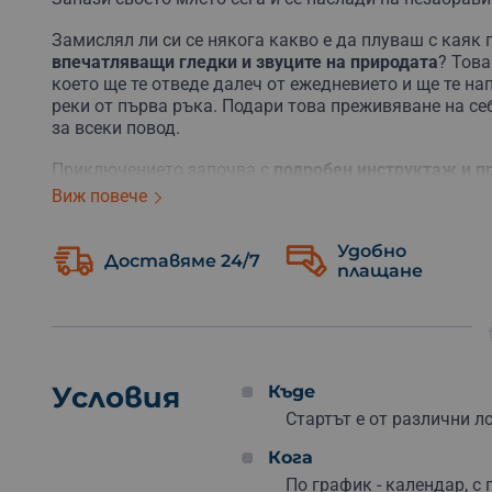
Замислял ли си се някога какво е да плуваш с каяк 
впечатляващи гледки и звуците на природата
? Тов
което ще те отведе далеч от ежедневието и ще те на
реки от първа ръка. Подари това преживяване на се
за всеки повод.
Приключението започва с
подробен инструктаж и п
Независимо дали предпочиташ еднодневен тур или с
Виж повече
всяко приключение е обещание за незабравими мом
комбинирани с опитни гребци, което гарантира безо
Удобно
участник получава безплатно
снимки от тура
, за да
Доставяме 24/7
плащане
Не пропускай шанса да се впуснеш в това приключени
подарък за някой специален.
Условия
Къде
Каяк за начинаещи – пр
Стартът е от различни 
Кога
По график - календар, с