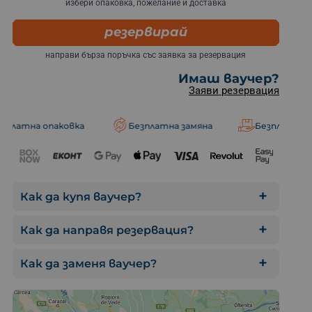
избери опаковка, пожелание и доставка
резервирай
направи бърза поръчка със заявка за резервация
Имаш ваучер?
Пътешествие с
Заяви резервация
аковка
Безплатна замяна
Безплатна доставка
Как да купя ваучер?
Как да направя резервация?
Как да заменя ваучер?