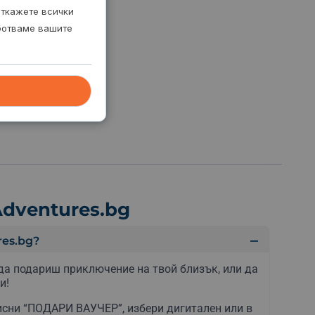
откажете всички
аботваме вашите
dventures.bg
es.bg?
да подариш приключение на твой близък, или да
и!
сни “ПОДАРИ ВАУЧЕР”, избери дигитален или в