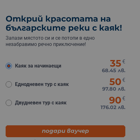
Открий красотата на
българските реки с каяк!
Запази мястото си и се потопи в едно
незабравимо речно приключение!
35
€
Каяк за начинаещи
68.45 лв.
50
€
Еднодневен тур с каяк
97.80 лв.
90
€
Двудневен тур с каяк
176.02 лв.
подари ваучер