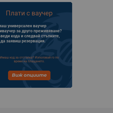
Плати с ваучер
аш универсален ваучер
иваучер за друго преживяване?
веди кода и следвай стъпките,
 да заявиш резервация.
Имаш код за отстъпка? Използвай го по
време на плащането.
Виж опциите