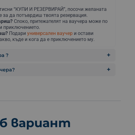
тисни “КУПИ И РЕЗЕРВИРАЙ”, посочи желаната
е за да потъврдиш твоята резервация.
дариш?
Споко, притежателят на ваучера може по
ни приключението.
раш?
Подари
универсален ваучер
и остави
акво, къде и кога да е приключението му.
а ?
учера?
еб вариант