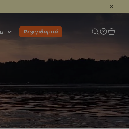
×
и
Резервирай