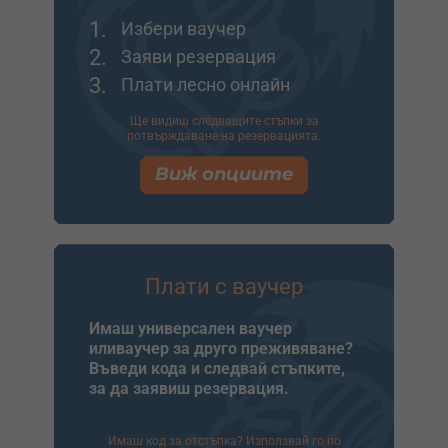
1.
Избери ваучер
2.
Заяви резервация
3.
Плати лесно онлайн
Ще видиш следващите стъпки за
потвърждаване на резервацията.
Виж опциите
Плати с ваучер
Имаш универсален ваучер
иливаучер за друго преживяване?
Въведи кода и следвай стъпките,
за да заявиш резервация.
Имаш код за отстъпка? Използвай го по