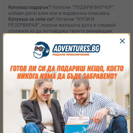
Купуваш подарък?
Натисни “ПОДАРИ ВАУЧЕР”,
избери дигитален или в подаръчна опаковка.
Kупуваш за себе си?
Натисни “КУПИ И
РЕЗЕРВИРАЙ”, посочи желаната дата и следвай
стъпките за да потъврдиш твоята резервация.
Чудиш се какво да подариш?
Споко, притежателят
на ваучера може по всяко време да си смени
приключението.
Нямаш време да избираш?
Подари
универсален
ваучер
и остави получателя да избира какво, къде
и кога да е приключението му.
Как ще получа ваучера ?
Съгласие
Подробности
Относно
Как да използвам ваучера?
Ние използваме бисквитки. Използваме
бисквитки и подобни технологии, за да осигурим
работата на уебсайта, да подобрим
изживяването ви, да анализираме използването
на сайта и да ви показваме персонализирано