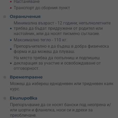
Настаняване
Запази мястото си
сега или
подари ваучер
за
Транспорт до сборния пункт
незабравимо водно приключение!
Ограничения
Минимална възраст - 12 години; непълнолетните
трябва да бъдат придружени от родител или
настойник, или да носят писмено съгласие.
Максимално тегло - 110 кг.
Препоръчително е да бъдеш в добра физическа
форма и да можеш да плуваш.
На място трябва да попълниш и подпишеш
декларация за участие и освобождаване от
отговорност.
Времетраене
Можеш да избереш еднодневен или тридневен каяк
курс.
Екипировка
Препоръчваме да се носят бански под неопрена и/
или шорти и фланелка, носи си и дрехи за
преобличане.