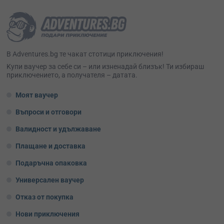
В Adventures.bg те чакат стотици приключения!
Kупи ваучер за себе си – или изненадай близък! Ти избираш
приключението, а получателя – датата.
Моят ваучер
Въпроси и отговори
Валидност и удължаване
Плащане и доставка
Подаръчна опаковка
Универсален ваучер
Отказ от покупка
Нови приключения