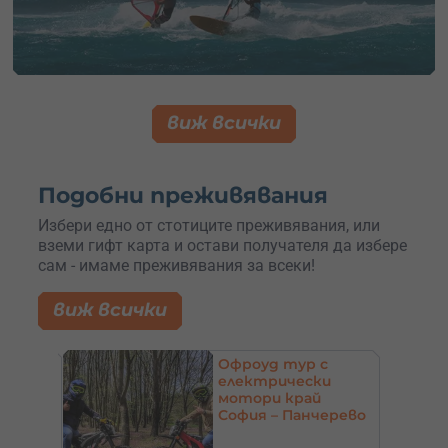
виж всички
Подобни преживявания
Избери едно от стотиците преживявания, или
вземи гифт карта и остави получателя да избере
сам - имаме преживявания за всеки!
виж всички
кенд
Офроуд тур с
–
електрически
ро
мотори край
аброво
София – Панчерево