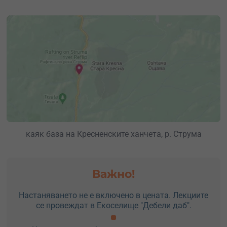
каяк база на Кресненските ханчета, р. Струма
Важно!
Настаняването не е включено в цената. Лекциите
се провеждат в Екоселище "Дебели даб".