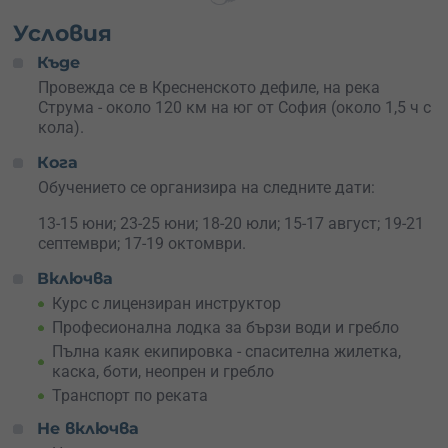
Тридневно каяк обучение
– пълно потапяне в света
на каякинга! Ще преминеш през теория и практика,
Условия
ще усвоиш техники за гребане по бързотечащи води
Къде
и ще научиш как да овладяваш река клас 2 и 3.
Обучението е групово, защото каякингът е
Провежда се в Кресненското дефиле, на река
колективен спорт, който разчита на екипната
Струма - около 120 км на юг от София (около 1,5 ч с
работа.
кола).
Кога
Важно е да знаеш, че настаняването не е включено,
така че ако избереш тридневния курс, трябва
Обучението се организира на следните дати:
предварително да си осигуриш
място за нощувка
.
Препоръчва се
13-15 юни; 23-25 юни; 18-20 юли; 15-17 август; 19-21
Еко селище „Дебели даб“
, където ще се
провеждат и теоретичните лекции. Там можеш да
септември; 17-19 октомври.
останеш в стая или да разпънеш палатка за още по-
Включва
автентично изживяване сред природата.
Курс с лицензиран инструктор
Освен че ще ти донесе силни емоции, каякингът е и
Професионална лодка за бързи води и гребло
чудесен начин да подобриш физическата си форма, да
Пълна каяк екипировка - спасителна жилетка,
повишиш увереността си и да се насладиш на
каска, боти, неопрен и гребло
невероятната природа на
Кресненското дефиле
. Ако
Транспорт по реката
търсиш
нестандартен подарък
за себе си или за
приятел, ваучерът за този курс е страхотен избор.
Не включва