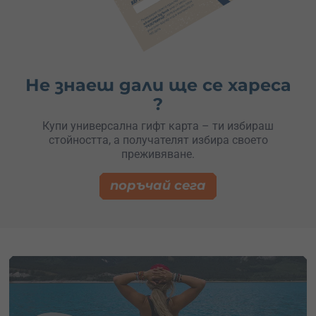
Не знаеш дали ще се хареса
?
Купи универсална гифт карта – ти избираш
стойността, а получателят избира своето
преживяване.
поръчай сега