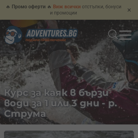
🔥
Промо оферти
🔥
Виж всички
отстъпки, бонуси
×
и промоции
Курс за каяк в бързи
води за 1 или 3 дни - р.
Струма