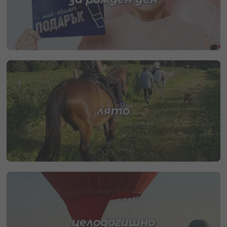
лято
целодогишно