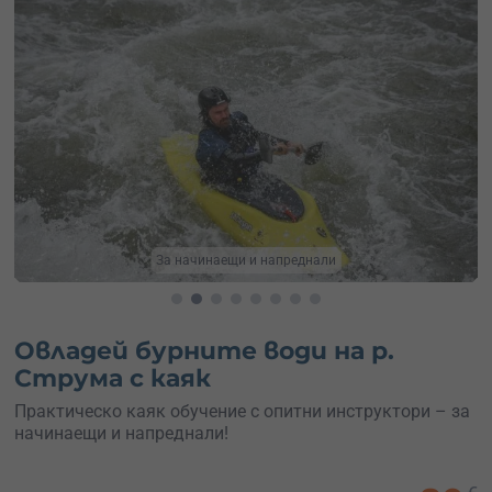
Греби уверено
Овладей бурните води на р.
Струма с каяк
Практическо каяк обучение с опитни инструктори – за
начинаещи и напреднали!