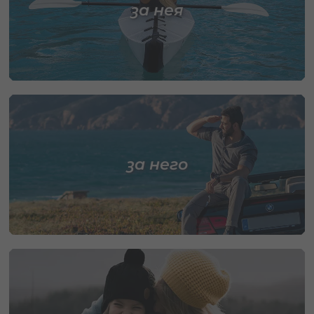
за нея
за него