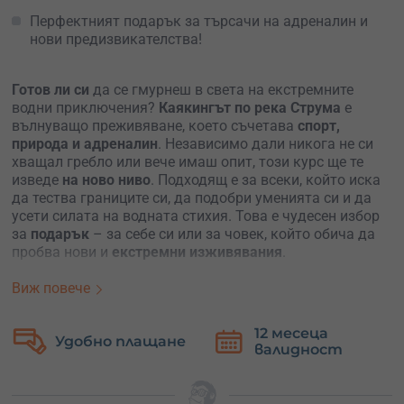
Перфектният подарък за търсачи на адреналин и
нови предизвикателства!
Готов ли си
да се гмурнеш в света на екстремните
водни приключения?
Каякингът по река Струма
е
вълнуващо преживяване, което съчетава
спорт,
природа и адреналин
. Независимо дали никога не си
хващал гребло или вече имаш опит, този курс ще те
изведе
на ново ниво
. Подходящ е за всеки, който иска
да тества границите си, да подобри уменията си и да
усети силата на водната стихия. Това е чудесен избор
за
подарък
– за себе си или за човек, който обича да
пробва нови и
екстремни изживявания
.
Имаш два варианта за участие:
Виж повече
Еднодневно каяк обучение
– идеално, ако искаш да
12 месеца
Безплатна
опиташ нещо ново, но нямаш време за по-дълъг
валидност
замяна
курс. Инструкторите ще се съобразят с нивото ти и
ще те научат на основните техники на управление и
безопасност.