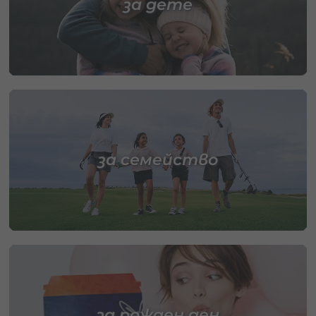
за дете
за семейство
за рожден ден