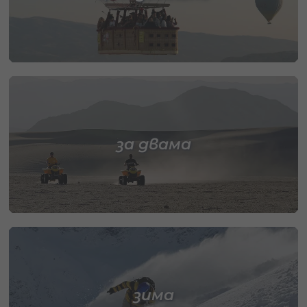
за двама
зима