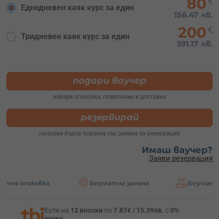
80
€
Еднодневен каяк курс за един
156.47 лв.
200
€
Тридневен каяк курс за един
391.17 лв.
подари ваучер
избери опаковка, пожелание и доставка
резервирай
направи бърза поръчка със заявка за резервация
Имаш ваучер?
Заяви резервация
ка
Безплатна замяна
Безплатна доставка
Купи на
12 вноски
по
7.87€ / 15.39лв.
с
0%
лихва
.