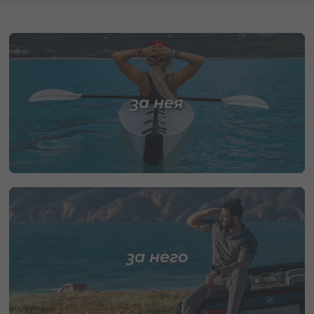
за нея
за него