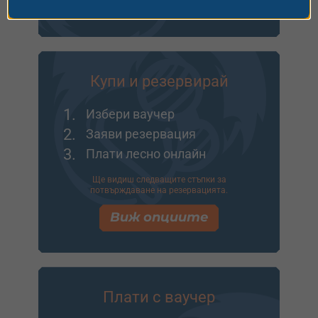
Виж опциите
Купи и резервирай
1.
Избери ваучер
2.
Заяви резервация
3.
Плати лесно онлайн
Ще видиш следващите стъпки за
потвърждаване на резервацията.
Виж опциите
Плати с ваучер