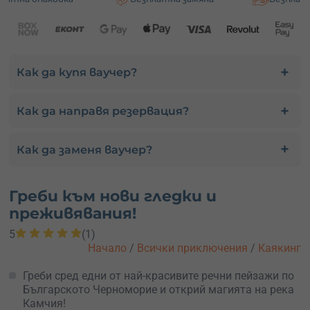
Как да купя ваучер?
Как да направя резервация?
Как да заменя ваучер?
Греби към нови гледки и
преживявания!
5
(1)
Начало
/
Всички приключения
/
Каякинг
Греби сред едни от най-красивите речни пейзажи по
Българското Черноморие и открий магията на река
Камчия!