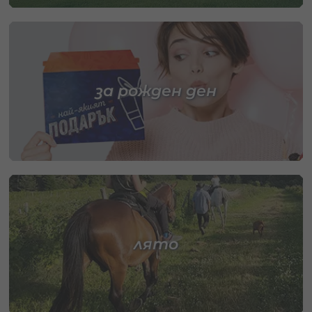
за рожден ден
лято