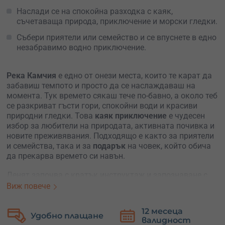
Наслади се на спокойна разходка с каяк,
съчетаваща природа, приключение и морски гледки.
Събери приятели или семейство и се впуснете в едно
незабравимо водно приключение.
Река Камчия
е едно от онези места, които те карат да
забавиш темпото и просто да се наслаждаваш на
момента. Тук времето сякаш тече по-бавно, а около теб
се разкриват гъсти гори, спокойни води и красиви
природни гледки. Това
каяк приключение
е чудесен
избор за любители на природата, активната почивка и
новите преживявания. Подходящо е както за приятели
и семейства, така и за
подарък
на човек, който обича
да прекарва времето си навън.
Денят започва с кратък инструктаж и запознаване с
основните техники на гребане. Инструкторът ще
Виж повече
покаже всичко необходимо, за да се чувстваш уверен и
спокоен във водата, дори ако никога досега не си
12 месеца
Безплатна
сядал в каяк. След кратка практика идва време за
валидност
замяна