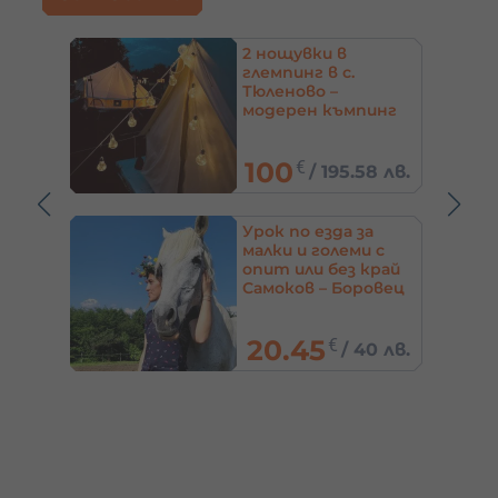
2 нощувки в
рай
глемпинг в с.
Тюленово –
модерен къмпинг
на морето
100
€
0 лв.
/
195.58 лв.
за
Урок по езда за
тни –
малки и големи с
опит или без край
Самоков – Боровец
20.45
€
5 лв.
/
40 лв.