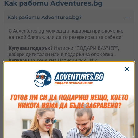
Kак работи Adventures.bg
Как работи Adventures.bg?
С Adventures.bg можеш да подариш приключение
на твой близък, или да го резервираш за себе си!
Купуваш подарък?
Натисни “ПОДАРИ ВАУЧЕР”,
избери дигитален или в подаръчна опаковка.
Kупуваш за себе си?
Натисни “КУПИ И
РЕЗЕРВИРАЙ”, посочи желаната дата и следвай
стъпките за да потъврдиш твоята резервация.
Чудиш се какво да подариш?
Споко, притежателят
на ваучера може по всяко време да си смени
приключението.
Нямаш време да избираш?
Подари
универсален
ваучер
и остави получателя да избира какво, къде
и кога да е приключението му.
Съгласие
Подробности
Относно
Как ще получа ваучера ?
Ние използваме бисквитки. Използваме