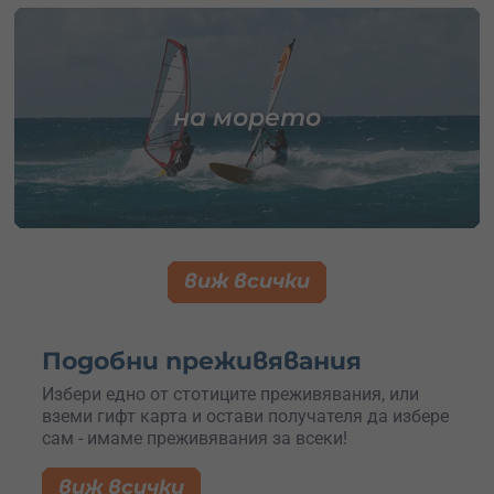
на морето
виж всички
Подобни преживявания
Избери едно от стотиците преживявания, или
вземи гифт карта и остави получателя да избере
сам - имаме преживявания за всеки!
виж всички