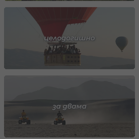
целодогишно
за двама