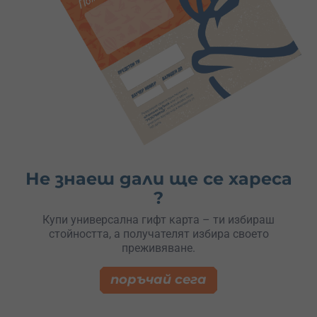
Не знаеш дали ще се хареса
?
Купи универсална гифт карта – ти избираш
стойността, а получателят избира своето
преживяване.
поръчай сега