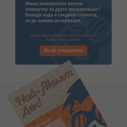
Имаш универсален ваучер
иливаучер за друго преживяване?
Въведи кода и следвай стъпките,
за да заявиш резервация.
Имаш код за отстъпка? Използвай го по
време на плащането.
Виж опциите