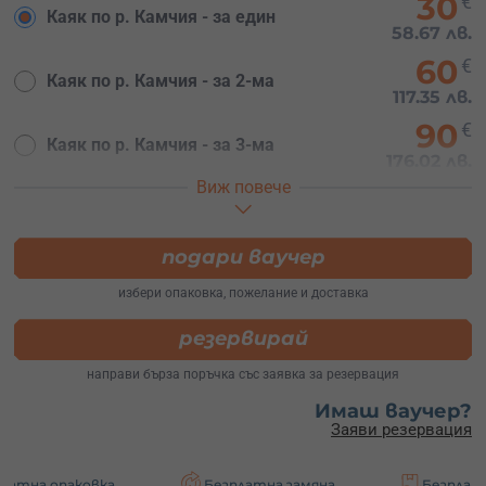
30
€
Каяк по р. Камчия - за един
58.67 лв.
60
€
Каяк по р. Камчия - за 2-ма
117.35 лв.
90
€
Каяк по р. Камчия - за 3-ма
176.02 лв.
Виж повече
120
€
Каяк по р. Камчия - за 4-ма
234.70 лв.
150
подари ваучер
€
Каяк по р. Камчия - за 5-ма
293.37 лв.
избери опаковка, пожелание и доставка
180
€
Каяк по р. Камчия - за 6-ма
резервирай
352.05 лв.
направи бърза поръчка със заявка за резервация
Имаш ваучер?
Заяви резервация
вка
Безплатна замяна
Безплатна доставка