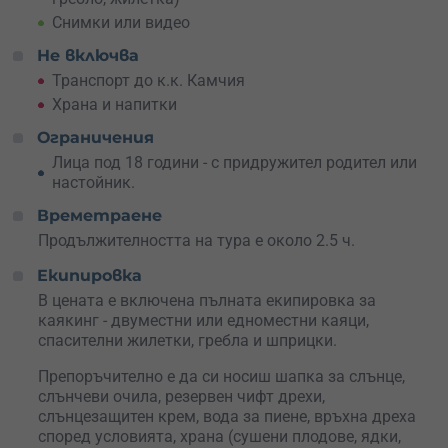
Снимки или видео
Открий дивата красота
на река Камчия от седалката
на каяк и създай спомени за цяло лято!
Не включва
Транспорт до к.к. Камчия
Храна и напитки
Ограничения
Лица под 18 години - с придружител родител или
настойник.
Времетраене
Продължителността на тура е около 2.5 ч.
Екипировка
В цената е включена пълната екипировка за
каякинг - двуместни или едноместни каяци,
спасителни жилетки, гребла и шприцки.
Препоръчително е да си носиш шапка за слънце,
слънчеви очила, резервен чифт дрехи,
слънцезащитен крем, вода за пиене, връхна дреха
според условията, храна (сушени плодове, ядки,