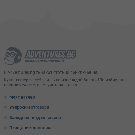
В Adventures.bg те чакат стотици приключения!
Kупи ваучер за себе си – или изненадай близък! Ти избираш
приключението, а получателя – датата.
Моят ваучер
Въпроси и отговори
Валидност и удължаване
Плащане и доставка