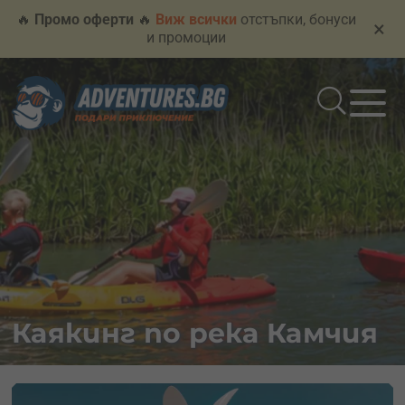
🔥
Промо оферти
🔥
Виж всички
отстъпки, бонуси
×
и промоции
Каякинг по река Камчия