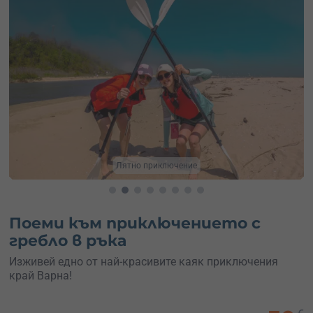
Каяк с инструктор
Поеми към приключението с
гребло в ръка
Изживей едно от най-красивите каяк приключения
край Варна!