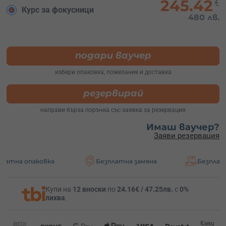
245.42
€
Курс за фокусници
480 лв.
подари ваучер
избери опаковка, пожелание и доставка
резервирай
направи бърза поръчка със заявка за резервация
Имаш ваучер?
Заяви резервация
аковка
Безплатна замяна
Безплатна доста
Купи на
12 вноски
по
24.16€ / 47.25лв.
с
0%
лихва
.