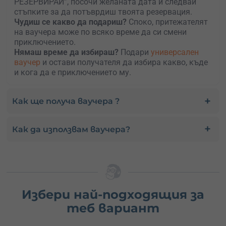
РЕЗЕРВИРАЙ”, посочи желаната дата и следвай
стъпките за да потъврдиш твоята резервация.
Чудиш се какво да подариш?
Споко, притежателят
на ваучера може по всяко време да си смени
приключението.
Нямаш време да избираш?
Подари
универсален
ваучер
и остави получателя да избира какво, къде
и кога да е приключението му.
Как ще получа ваучера ?
Как да използвам ваучера?
Избери най-подходящия за
теб вариант