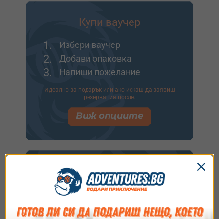
Купи ваучер
1.
Избери ваучер
2.
Добави опаковка
3.
Напиши пожелание
Идеално за подарък или ако искаш да заявиш
резервация после.
Виж опциите
Купи и резервирай
1.
Избери ваучер
2.
Заяви резервация