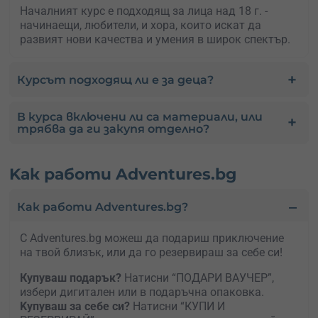
Началният курс е подходящ за лица над 18 г. -
начинаещи, любители, и хора, които искат да
развият нови качества и умения в широк спектър.
Курсът подходящ ли е за деца?
В курса включени ли са материали, или
трябва да ги закупя отделно?
Kак работи Adventures.bg
Как работи Adventures.bg?
С Adventures.bg можеш да подариш приключение
на твой близък, или да го резервираш за себе си!
Купуваш подарък?
Натисни “ПОДАРИ ВАУЧЕР”,
избери дигитален или в подаръчна опаковка.
Kупуваш за себе си?
Натисни “КУПИ И