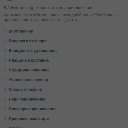
В Adventures.bg те чакат стотици приключения!
Kупи ваучер за себе си – или изненадай близък! Ти избираш
приключението, а получателя – датата.
Моят ваучер
Въпроси и отговори
Валидност и удължаване
Плащане и доставка
Подаръчна опаковка
Универсален ваучер
Отказ от покупка
Нови приключения
Популярни приключения
Приключенска карта