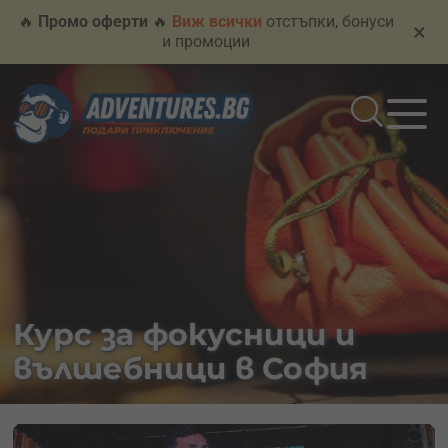
🔥
Промо оферти
🔥
Виж всички
отстъпки, бонуси
×
и промоции
Курс за фокусници и
вълшебници в София