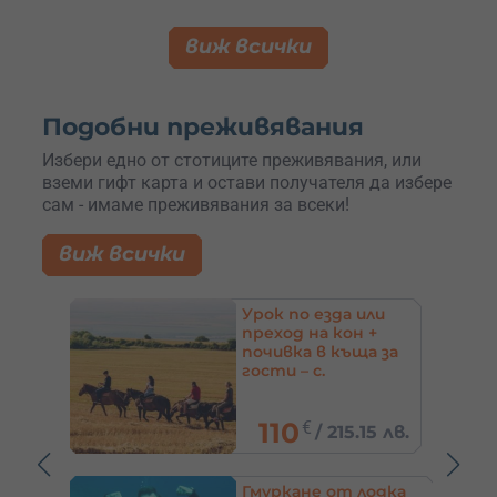
виж всички
Подобни преживявания
Избери едно от стотиците преживявания, или
вземи гифт карта и остави получателя да избере
сам - имаме преживявания за всеки!
виж всички
ли
Падълбординг
+
(SUP) край София,
а за
Пловдив и още
40
€
5 лв.
/
78.23 лв.
одка
Уроци по танци за