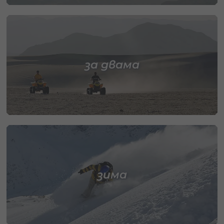
за двама
зима