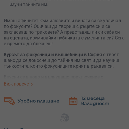
изучи тайните им.
Имаш афинитет към илюзиите и винаги си се увличал
по фокусите? Обичаш да твориш с ръцете си и се
захласваш по триковете? А представяш ли си себе си
на сцената
, изумявайки публиката с уменията си? Сега
е времето да блеснеш!
Курсът за фокусници и вълшебници в София
е твоят
шанс да се докоснеш до тайния им свят и да научиш
тънкостите, които фокусниците крият в ръкава си.
Впусни се в ново и вълнуващо приключение с
неограничени възможности и открий нови магични
Виж повече
хоризонти.
12 месеца
Научи тайните зад
истинското магическо шоу
като се
Удобно плащане
валидност
запишеш за курс за фокусници, провеждан от
професионални илюзионисти с дългогодишен опит и
членство в световни организации като IBM, FISM, The
Magic Circle. Те ще ти дадат познанията, които винаги
си мечтал да научиш, и ще ти покажат тайния свят на