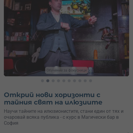
Обучение за фокусници
Открий нови хоризонти с
тайния свят на илюзиите
Научи тайните на илюзионистите, стани един от тях и
очаровай всяка публика - с курс в Магически бар в
София