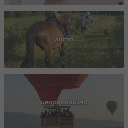
лято
целодогишно