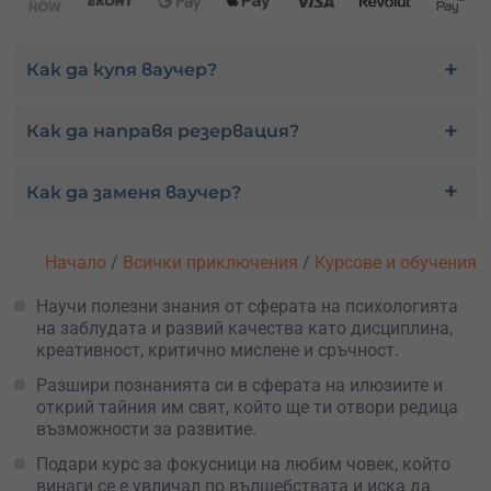
Как да купя ваучер?
Как да направя резервация?
Как да заменя ваучер?
Начало
/
Всички приключения
/
Курсове и обучения
Научи полезни знания от сферата на психологията
на заблудата и развий качества като дисциплина,
креативност, критично мислене и сръчност.
Разшири познанията си в сферата на илюзиите и
открий тайния им свят, който ще ти отвори редица
възможности за развитие.
Подари курс за фокусници на любим човек, който
винаги се е увличал по вълшебствата и иска да