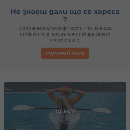
Не знаеш дали ще се хареса
?
Купи универсална гифт карта – ти избираш
стойността, а получателят избира своето
преживяване.
поръчай сега
за нея