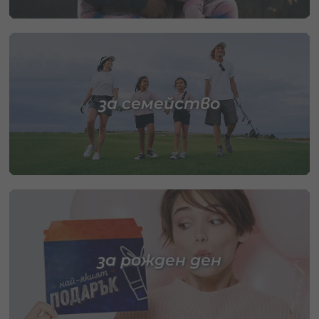
за семейство
за рожден ден