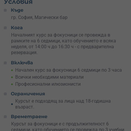
Условия
магьосничеството.
Къде
По време на обучението ще се научиш на:
гр. София, Магически бар
Разчупване на леда в непозната среда и по-лесно
Кога
социализиране;
Началният курс за фокусници се провежда в
Усъвършенстване на критичното мислене;
рамките на 6 седмици, като обучението е всяка
Самодисциплина;
неделя, от 14:00 ч до 16:30 ч - с предварителна
Усъвършенстване на креативността;
резервация.
Придобиване на самоувереност и харизма;
Как да бъдеш звездата на компанията.
Включва
Начален курс за фокусници 6 седмици по 3 часа
За тези, които желаят да практикуват наученото по
Всички необходими материали
време на курса, се предлагат възможности за изява.
Професионални илюзионисти
Ограничения
Курсът е подходящ за лица над 18-годишна
възраст.
Времетраене
Курсът за фокусници е с продължителност 6
седмици, като обучението се провежда по 3 учебни