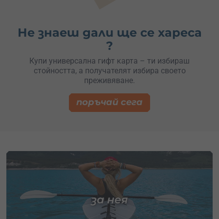
Не знаеш дали ще се хареса
?
Купи универсална гифт карта – ти избираш
стойността, а получателят избира своето
преживяване.
поръчай сега
за нея