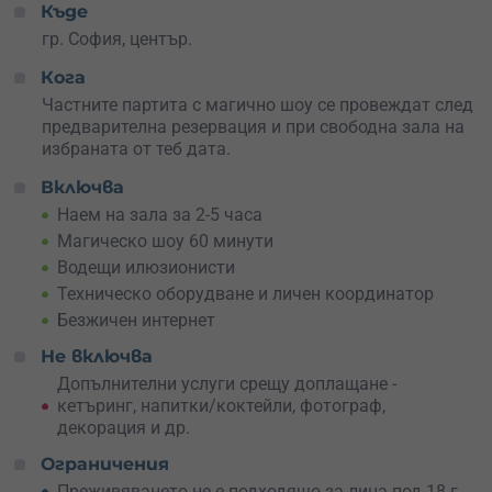
Заповядай в залата – локацията е гр. София, а
Къде
заведението е в идеален център, изключително удобно
гр. София, център.
и лесно за намиране място.
Кога
Ваучерът включва
магически спектакъл с водещи
Частните партита с магично шоу се провеждат след
илюзионисти
, в рамките на 60 минути, а на твое
предварителна резервация и при свободна зала на
разположение ще бъде цяла зала с включено:
избраната от теб дата.
техническо оборудване – екран, мултимедия,
Включва
озвучение, микрофони, сценично осветление
Наем на зала за 2-5 часа
безжичен интернет
Магическо шоу 60 минути
възможност за декорация на залата според твоите
Водещи илюзионисти
нужди
техническо лице за съдействие по време на
Техническо оборудване и личен координатор
мероприятието
Безжичен интернет
личен координатор при подготовката на
Не включва
специалното събитие
място за рекламни материали при предварителна
Допълнителни услуги срещу доплащане -
заявка
кетъринг, напитки/коктейли, фотограф,
коктейл бар с разнообразие от напитки и барман на
декорация и др.
разположение
Ограничения
почистване преди и след събитиетo
Преживяването не е подходящо за лица под 18 г,