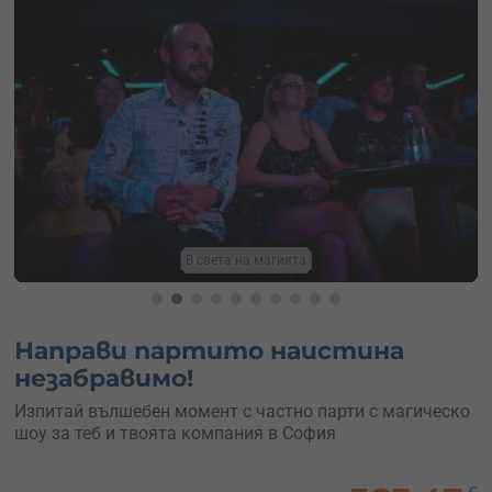
В света на магията
Направи партито наистина
незабравимо!
Изпитай вълшебен момент с частно парти с магическо
шоу за теб и твоята компания в София