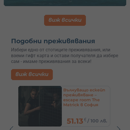
виж всички
Подобни преживявания
Избери едно от стотиците преживявания, или
вземи гифт карта и остави получателя да избере
сам - имаме преживявания за всеки!
виж всички
кейп
Ескейп стая за 2-8
–
души „Тайните на
he
професор Линд“ и
я
„Портал“ – София
65
€
0 лв.
/
127.13 лв.