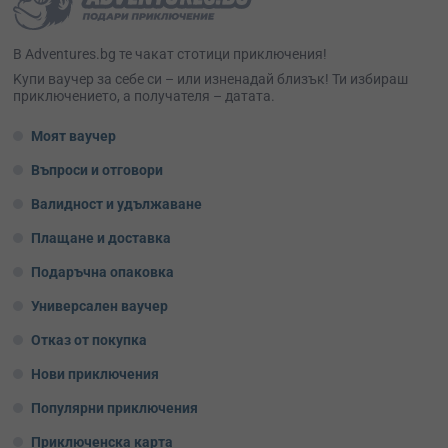
В Adventures.bg те чакат стотици приключения!
Kупи ваучер за себе си – или изненадай близък! Ти избираш
приключението, а получателя – датата.
Моят ваучер
Въпроси и отговори
Валидност и удължаване
Плащане и доставка
Подаръчна опаковка
Универсален ваучер
Отказ от покупка
Нови приключения
Популярни приключения
Приключенска карта