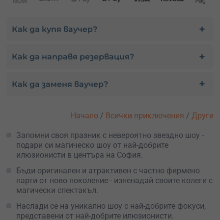
Как да купя ваучер?
Как да направя резервация?
Как да заменя ваучер?
Начало
/
Всички приключения
/
Други
Запомни своя празник с невероятно звездно шоу -
подари си магическо шоу от най-добрите
илюзионисти в центъра на София.
Бъди оригинален и атрактивен с частно фирмено
парти от ново поколение - изненадай своите колеги с
магически спектакъл.
Наслади се на уникално шоу с най-добрите фокуси,
представени от най-добрите илюзионисти.