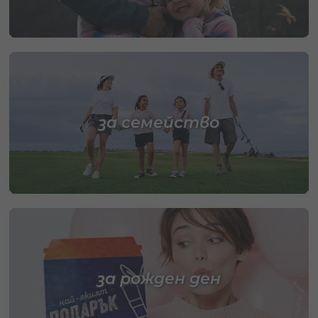
за семейство
за рожден ден