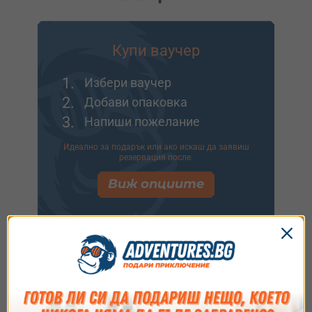
Купи ваучер
1.
Избери ваучер
2.
Добави опаковка
3.
Напиши пожелание
Идеално за подарък или ако искаш да заявиш
резервация после.
Виж опциите
Купи и резервирай
1.
Избери ваучер