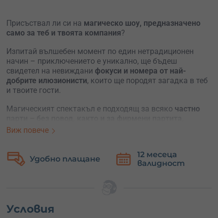
Присъствал ли си на
магическо шоу, предназначено
само за теб и твоята компания
?
Изпитай вълшебен момент по един нетрадиционен
начин – приключението е уникално, ще бъдеш
свидетел на невиждани
фокуси и номера от най-
добрите илюзионисти
, които ще породят загадка в теб
и твоите гости.
Магическият спектакъл е подходящ за всяко
частно
парти – без повод, както и за фирмени партита,
рождени дни
или друго събитие – ще има веселба и
Виж повече
коктейли на воля.
12 месеца
Магическо шоу с професионален магьосник
, чиято
Удобно плащане
валидност
програма включва едни от най-впечатляващите
фокуси от българската и световна магия
.
Искаш ли да се присъединиш към едно магическо
частни парти?
Условия