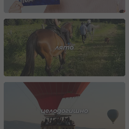
лято
целодогишно