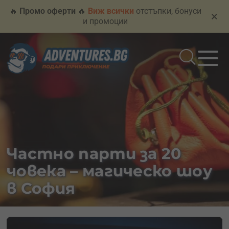
🔥
Промо оферти
🔥
Виж всички
отстъпки, бонуси
×
и промоции
Частно парти за 20
човека – магическо шоу
в София