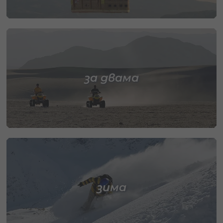
за двама
зима