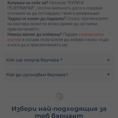
Kупуваш за себе си?
Натисни “КУПИ И
РЕЗЕРВИРАЙ”, посочи желаната дата и следвай
стъпките за да потъврдиш твоята резервация.
Чудиш се какво да подариш?
Споко, притежателят
на ваучера може по всяко време да си смени
приключението.
Нямаш време да избираш?
Подари
универсален
ваучер
и остави получателя да избира какво, къде
и кога да е приключението му.
Как ще получа ваучера ?
Как да използвам ваучера?
Избери най-подходящия за
теб вариант