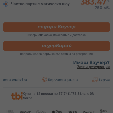
383.47
€
Частно парти с магическо шоу
750 лв.
подари ваучер
избери опаковка, пожелание и доставка
резервирай
направи бърза поръчка със заявка за резервация
Имаш ваучер?
Заяви резервация
аковка
Безплатна замяна
Безплатна доста
Купи на
12 вноски
по
37.74€ / 73.81лв.
с
0%
лихва
.