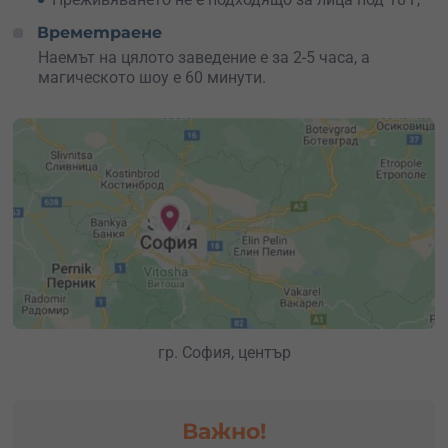
Срещу допълнително заплащане и предварителна
Времетраене
уговорка, организаторите могат да предложат
възможност за заснемане на събитието, фотограф,
Наемът на цялото заведение е за 2-5 часа, а
online streaming / излъчване на събитието в реално
магическото шоу е 60 минути.
време, специфична допълнителна декорация/украса и
кетъринг.
Организирай вълшебно парти за теб и твоите гости –
колеги, приятели или близки!
гр. София, център
Важно!