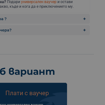
раш?
Подари
универсален ваучер
и остави
акво, къде и кога да е приключението му.
а ?
учера?
еб вариант
Плати с ваучер
аш универсален ваучер