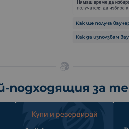
Нямаш време да изби
получателя да избира к
Как ще получа ваучер
Как да използвам ва
й-подходящия за т
Купи и резервирай
Им