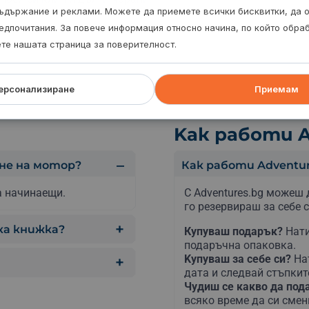
ъдържание и реклами. Можете да приемете всички бисквитки, да 
едпочитания. За повече информация относно начина, по който обр
ете нашата страница за поверителност.
ерсонализиране
Приемам
Kак работи A
не на мотор?
Как работи Adventur
а начинаещи.
С Adventures.bg можеш 
го резервираш за себе с
ка книжка?
Купуваш подарък?
Нати
подаръчна опаковка.
Kупуваш за себе си?
На
дата и следвай стъпкит
Чудиш се какво да по
всяко време да си сме