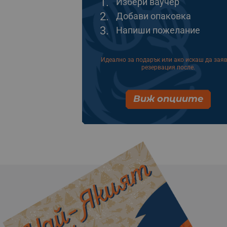
1.
Избери ваучер
2.
Добави опаковка
3.
Напиши пожелание
Идеално за подарък или ако искаш да зая
резервация после.
Виж опциите