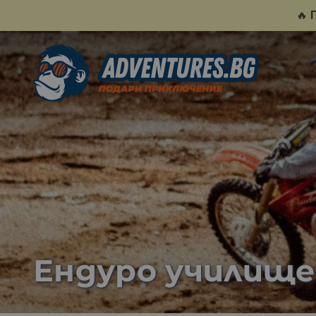
🔥
Ендуро училище 