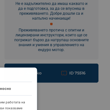
Не е задължително да имаш каквато и
да е подготовка, за да се впуснеш в
преживяването. Добре дошли са и
напълно начинаещи!
Преживяването протича с опитни и
лицензирани инструктори, които ще се
погрижат бързо да натрупаш основните
знания и умения в управлението на
ендуро мотор.
Банско
ID 75516
носно
рим работата на
 ви показваме