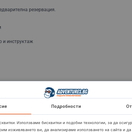
редварителна резервация.
м
р и инструктаж
е изисква опит.
сие
Подробности
От
. Кара се от 10-17 ч.
квитки. Използваме бисквитки и подобни технологии, за да осигу
рим изживяването ви, да анализираме използването на сайта и да
носи си клин и дълги чорапи.