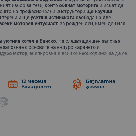
ният избор за тези, които
обичат моторите
и искат да
мощта на професионални инструктори
ще научиш
 терени и
ще усетиш истинската свобода
на две
всеки моторен ентусиаст
, за рожден ден, имен ден или
в
уютния хотел в Банско
. На следващия ден започва
те запознае с основите на ендуро карането и
дуро мотор
, екипировка и всичко необходимо, за да се
.
пътеки
и преодоляване на различни препятствия. През
терени и ситуации
, докато се наслаждаваш на
12 месеца
Безплатна
 може да предложи. Обучението и карането
валидност
замяна
, като има достатъчно време за почивки и хапване.
ично и вълнуващо
. Подари си това приключение или
ции и нови умения.
на ендуро карането!