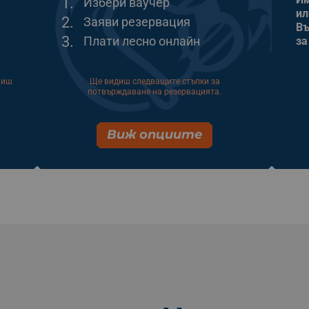
1.
Избери ваучер
ил
2.
Заяви резервация
Въ
3.
Плати лесно онлайн
за
виш
Ще видиш следващите стъпки за
потвърждаване на резервацията.
Виж опциите