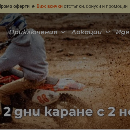
Промо оферти
🔥
Виж всички
отстъпки, бонуси и промоции
Приключения
Локации
Иде
2 дни каране с 2 