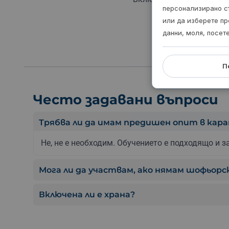
персонализирано с
или да изберете пр
данни, моля, посет
П
Често задавани въпроси
Трябва ли да имам предишен опит в кара
Не, не е необходим. Обучението е подходящо и з
Мога ли да участвам, ако нямам шофьорс
Включена ли е храна?