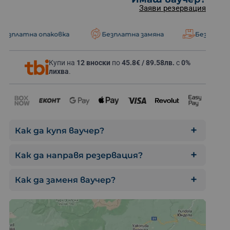
Заяви резервация
паковка
Безплатна замяна
Безплатна доставка
Купи на
12 вноски
по
45.8€ / 89.58лв.
с
0%
Карай из Пи
лихва
.
Как да купя ваучер?
Как да направя резервация?
Как да заменя ваучер?