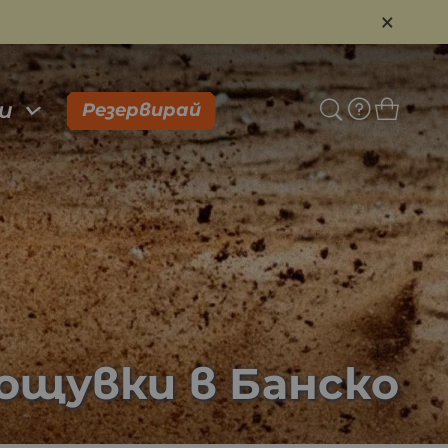
×
и
Резервирай
нощувки в Банско