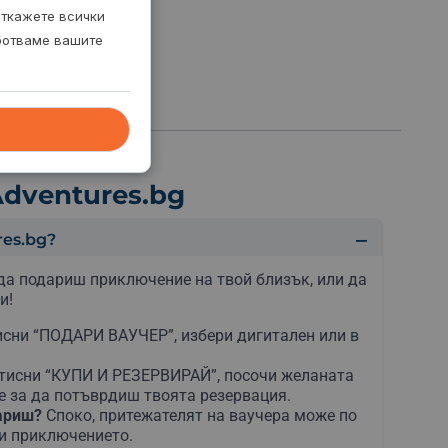
откажете всички
аботваме вашите
dventures.bg
es.bg?
да подариш приключение на твой близък, или да
и!
сни “ПОДАРИ ВАУЧЕР”, избери дигитален или в
тисни “КУПИ И РЕЗЕРВИРАЙ”, посочи желаната
е за да потъврдиш твоята резервация.
дариш?
Споко, притежателят на ваучера може по
ни приключението.