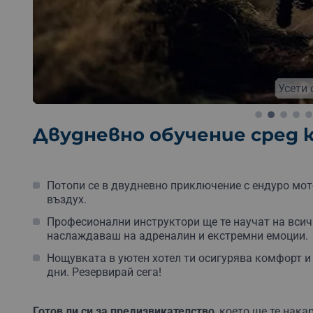
Безплатна доставка
Безплатна опаковка
Бе
Усети 
Двудневно обучение сред 
Потопи се в двудневно приключение с ендуро мот
въздух.
Професионални инструктори ще те научат на всич
наслаждаваш на адреналин и екстремни емоции.
Нощувката в уютен хотел ти осигурява комфорт и
дни. Резервирай сега!
Готов ли си за предизвикателство
, което ще те нака