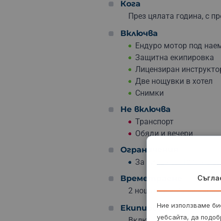
Кога
През цялата година, с п
Включва
Ендуро мотор под нае
Защитна екипировка
Лицензиран инструкто
Две нощувки в хотел
Снимки
Не включва
Транспорт
Обяди и вечери
Ограничения
За лица над 18 г., не с
Съгла
Времетраене
2 нощувки и 2 дни каране
Ние използваме бис
Екипировка
уебсайта, да подоб
Включена е екипировка, 