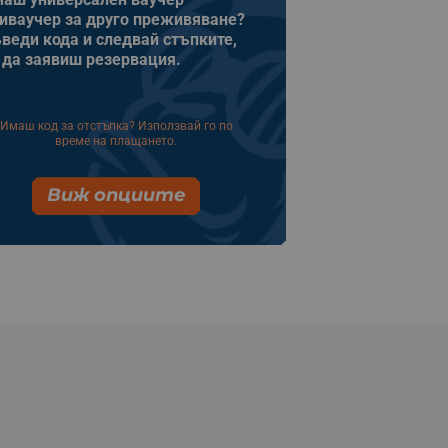
иваучер за друго преживяване?
веди кода и следвай стъпките,
 да заявиш резервация.
Имаш код за отстъпка? Използвай го по
време на плащането.
Виж опциите