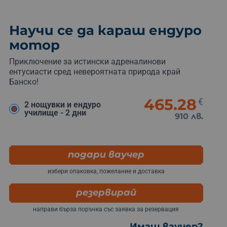
Научи се да караш ендуро
мотор
Приключение за истински адреналинови
ентусиасти сред невероятната природа край
Банско!
465.28
€
2 нощувки и ендуро
училище - 2 дни
910 лв.
подари ваучер
избери опаковка, пожелание и доставка
резервирай
направи бърза поръчка със заявка за резервация
Имаш ваучер?