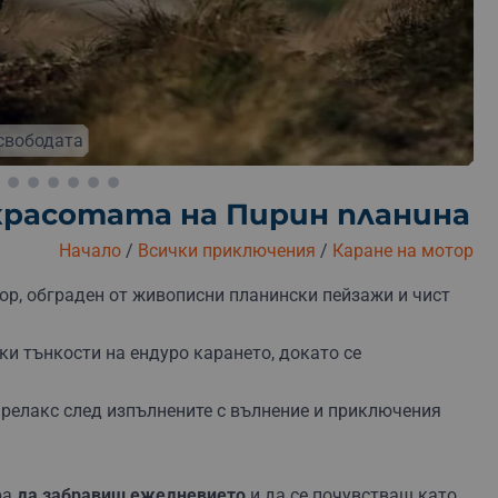
зплатна замяна
Безплатна доставка
Безплатна о
свободата
красотата на Пирин планина
Начало
/
Всички приключения
/
Каране на мотор
ор, обграден от живописни планински пейзажи и чист
ки тънкости на ендуро карането, докато се
 релакс след изпълнените с вълнение и приключения
ра
да забравиш ежедневието
и да се почувстваш като