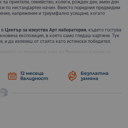
за приятели, семейство, колеги, рожден ден, имен ден
 си по нестандартен начин. Вместо поредния предвидим
ение, напрежение и триумфално усещане, когато
и в
Център за изкуства Арт лаборатория
, където гостува
бикновена експозиция, в която само гледаш картини. Тук
е, и да излезеш от стаята като истински победител.
времето на пещерните хора до Ренесанса и гения на
ателно, да свързваш улики, да мислиш нестандартно и
е човекът с решаващата идея, така че не подценявай
12 месеца
Безплатна
валидност
замяна
а от до 6-ма души. Не са нужни специални знания по
 и желание за забавление. Преживяването развива
 действаш под напрежение – но
по най-приятния
к човек, който обича загадки, култура и приключения
 да
събереш любимите хора в отбор
и да докажете, че
следи.