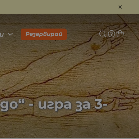
×
и
Резервирай
“ - игра за 3-