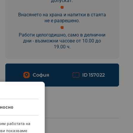
допускат.
Внасянето на храна и напитки в стаята
не е разрешено.
Работи целогодишно, само в делнични
дни - възможни часове от 10.00 до
19.00 ч.
София
ID 157022
носно
рим работата на
 ви показваме