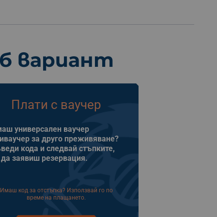
еб вариант
Плати с ваучер
аш универсален ваучер
иваучер за друго преживяване?
веди кода и следвай стъпките,
 да заявиш резервация.
Имаш код за отстъпка? Използвай го по
време на плащането.