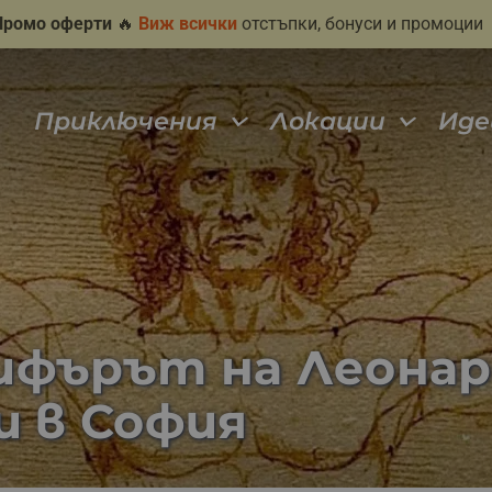
Промо оферти
🔥
Виж всички
отстъпки, бонуси и промоции
Приключения
Локации
Иде
фърът на Леонардо
и в София