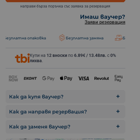
направи бърза поръчка със заявка за резервация
Имаш ваучер?
Заяви резервация
опаковка
Безплатна замяна
Безплатна доставка
Ескейп иг
Купи на
12 вноски
по
6.89€ / 13.48лв.
с
0%
лихва
.
Как да купя ваучер?
Как да направя резервация?
Как да заменя ваучер?