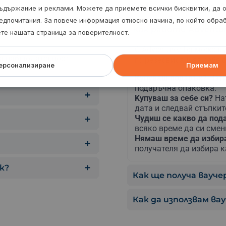
Kак работи A
ъдържание и реклами. Можете да приемете всички бисквитки, да 
едпочитания. За повече информация относно начина, по който обр
о да Винчи или
Как работи Adventur
ете нашата страница за поверителност.
С Adventures.bg можеш 
са наблюдателност,
го резервираш за себе с
ерсонализиране
Приемам
Купуваш подарък?
Нати
подаръчна опаковка.
Kупуваш за себе си?
На
дата и следвай стъпкит
Чудиш се какво да по
всяко време да си сме
Нямаш време да изби
получателя да избира к
к?
Как ще получа ваучер
Как да използвам ва