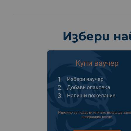
Избери на
Купи ваучер
1.
Избери ваучер
2.
Добави опаковка
3.
Напиши пожелание
Идеално за подарък или ако искаш да зая
резервация после.