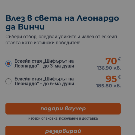
Влез в света на Леонардо
да Винчи
Събери отбор, следвай уликите и излез от ескейп
стаята като истински победител!
70
€
Eскейп стая „Шифърът на
Леонардо“ - до 3-ма души
136.90 лв.
95
€
Eскейп стая „Шифърът на
Леонардо“ - до 6-ма души
185.80 лв.
подари ваучер
избери опаковка, пожелание и доставка
резервирай