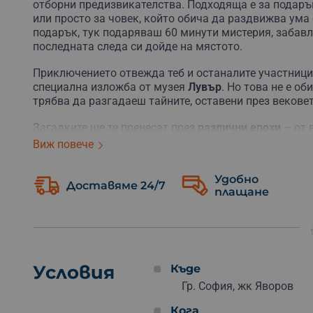
отборни предизвикателства. Подходяща е за подарък 
или просто за човек, който обича да раздвижва ума
подарък, тук подаряваш 60 минути мистерия, забавл
последната следа си дойде на мястото.
Приключението отвежда теб и останалите участниц
специална изложба от музея
Лувър
. Но това не е о
трябва да разгадаеш тайните, оставени през вековет
Загадките ще те пренесат през
различни епохи
– от 
Леонардо да Винчи. Ще трябва да наблюдаваш вним
Виж повече
да работиш в екип. Всеки участник може да се окаж
никого – дори приятеля, който „само гледа“.
Удобно
Доставяме 24/7
плащане
Играта продължава
60 минути
и е подходяща за груп
история на изкуството, а любопитство, комуникация
въображението, логическото мислене и умението да
възможен начин
.
Организирай компанията или подари ваучер на близъ
Условия
Къде
с характер. „Шифърът на Леонардо“ е чудесен начин
Гр. София, жк Яворов
заедно можете да разчетете дори най-тайнствените 
Кога