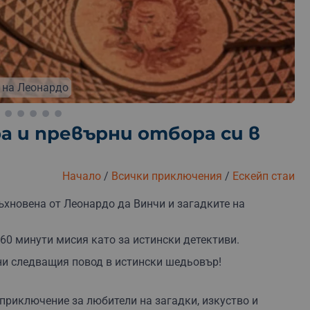
езплатна замяна
Безплатна доставка
Безплатна 
на Леонардо
а и превърни отбора си в
Начало
/
Всички приключения
/
Ескейп стаи
дъхновена от Леонардо да Винчи и загадките на
 60 минути мисия като за истински детективи.
ни следващия повод в истински шедьовър!
приключение за любители на загадки, изкуство и