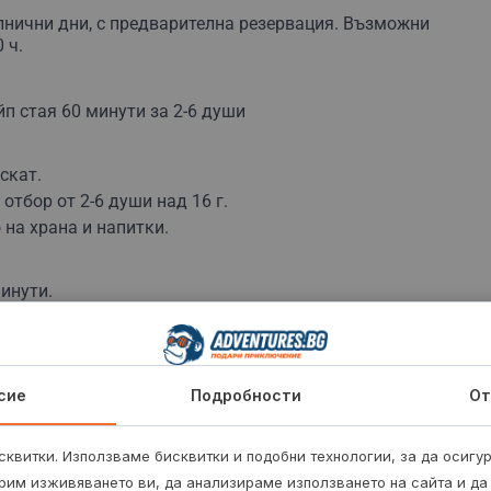
лнични дни, с предварителна резервация. Възможни
 ч.
йп стая 60 минути за 2-6 души
ускат.
отбор от 2-6 души над 16 г.
 на храна и напитки.
инути.
сие
Подробности
От
квитки. Използваме бисквитки и подобни технологии, за да осигу
рим изживяването ви, да анализираме използването на сайта и да