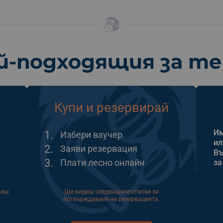
й-подходящия за т
Купи и резервирай
Им
1.
Избери ваучер
ил
2.
Заяви резервация
Въ
3.
Плати лесно онлайн
за
виш
Ще видиш следващите стъпки за
потвърждаване на резервацията.