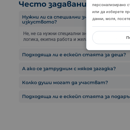
Често задавани въпроси
персонализирано с
или да изберете пр
Нужни ли са специални знания за Леонард
данни, моля, посет
изкуството?
Не, не са нужни специални знания. Достатъчни 
П
логика, екипна работа и желание за забавление.
Подходяща ли е ескейп стаята за деца?
А ако се затрудним с някоя загадка?
Колко души могат да участват?
Подходяща ли е ескейп стаята за подаръ