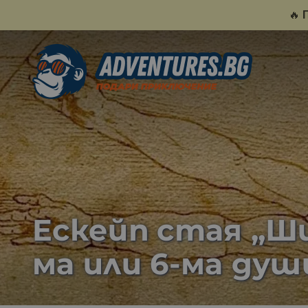
🔥
Eскейп стая „Ши
ма или 6-ма душ