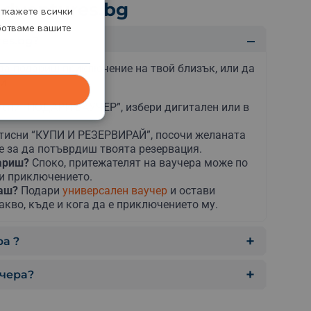
dventures.bg
откажете всички
аботваме вашите
es.bg?
да подариш приключение на твой близък, или да
и!
сни “ПОДАРИ ВАУЧЕР”, избери дигитален или в
тисни “КУПИ И РЕЗЕРВИРАЙ”, посочи желаната
е за да потъврдиш твоята резервация.
дариш?
Споко, притежателят на ваучера може по
ни приключението.
раш?
Подари
универсален ваучер
и остави
акво, къде и кога да е приключението му.
а ?
учера?