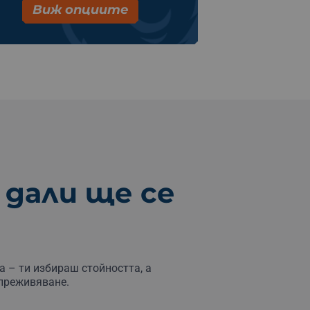
Виж опциите
 дали ще се
а – ти избираш стойността, а
 преживяване.