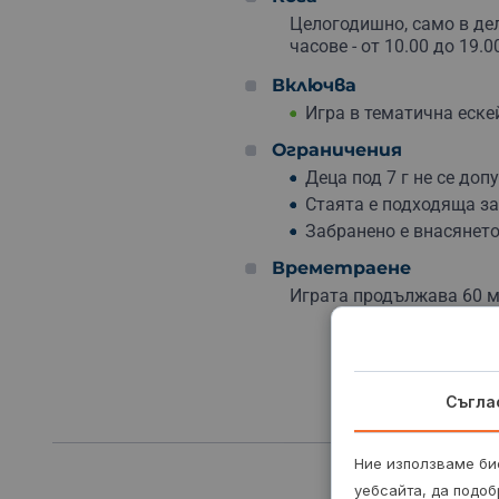
Целогодишно, само в де
часове - от 10.00 до 19.00
Включва
Игра в тематична еске
Ограничения
Деца под 7 г не се доп
Стаята е подходяща за 
Забранено е внасянето
Времетраене
Играта продължава 60 м
Съгла
Ние използваме бис
уебсайта, да подоб