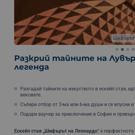
Безплатна доставка
Безплатна опаковка
Б
Шифърът 
Разкрий тайните на Лувър
легенда
Разгадай тайните на изкуството в ескейп стая, в
вековете.
Събери отбор от 3-ма или 6-ма души и се впусни в
Подари ваучер за приключение в София и превър
Ескейп стая „Шифърът на Леонардо“
е перфектното 