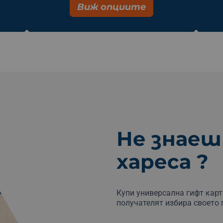
Виж опциите
Не знаеш
хареса ?
Купи универсална гифт карт
получателят избира своето