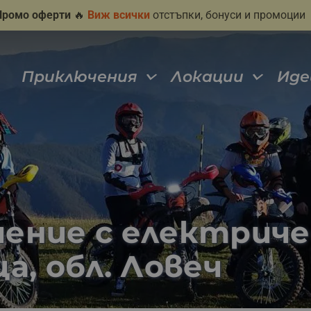
Промо оферти
🔥
Виж всички
отстъпки, бонуси и промоции
Приключения
Локации
Иде
ение с електриче
а, обл. Ловеч