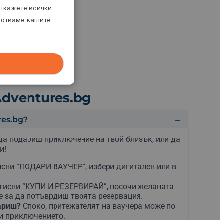
откажете всички
аботваме вашите
dventures.bg
es.bg?
да подариш приключение на твой близък, или да
и!
сни “ПОДАРИ ВАУЧЕР”, избери дигитален или в
тисни “КУПИ И РЕЗЕРВИРАЙ”, посочи желаната
е за да потъврдиш твоята резервация.
дариш?
Споко, притежателят на ваучера може по
ни приключението.