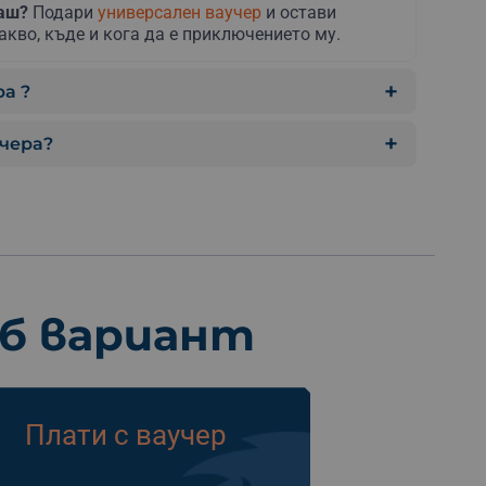
раш?
Подари
универсален ваучер
и остави
акво, къде и кога да е приключението му.
а ?
учера?
еб вариант
Плати с ваучер