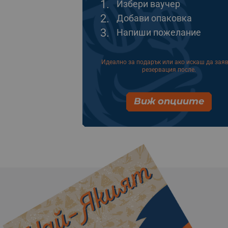
1.
Избери ваучер
2.
Добави опаковка
3.
Напиши пожелание
Идеално за подарък или ако искаш да зая
резервация после.
Виж опциите