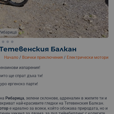
езплатна замяна
Безплатна доставка
Безплатна 
Рибарица
 Тетевенския Балкан
Начало
/
Всички приключения
/
Електрически мотори
бензинови изпарения!
ито ще спрат дъха ти!
уро ергенско парти!
 на
Рибарица
, зелени склонове, адреналин в жилите ти и
зкриват най-красивите гледки на Тетевенския Балкан.
отор
е идеално за всеки, който обожава природата, но и
ичен уикенд за двама, за луд тиймбилдинг с колегите,