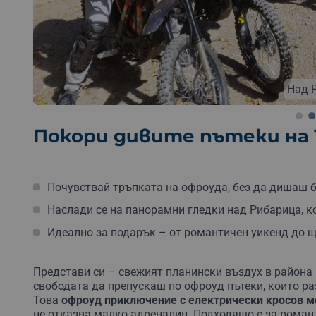
Б
Над 
Покори дивите пътеки на
Почувствай тръпката на офроуда, без да дишаш 
Наслади се на панорамни гледки над Рибарица, ко
Идеално за подарък – от романтичен уикенд до щ
Представи си – свежият планински въздух в района
свободата да препускаш по офроуд пътеки, които ра
Това
офроуд приключение с електрически кросов м
не отказва малко адреналин. Подходящо е за романт