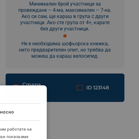
Минимален брой участници за
провеждане – 4-ма, максимален – 7-на.
Ако си сам, ще караш в група с други
участници. Ако сте група от 4+, карате
без други участници.
Не е необходима шофьорска книжка,
нито предварителен опит, но трябва да
можеш да караш велосипед.
Стара
ID 123148
планина
носно
рим работата на
 ви показваме