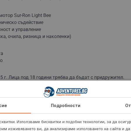
мотор Sur-Ron Light Bee
хническо съдействие
ност и управление
ка, очила, ризница и наколенки)
та
то
5 г. Лица под 18 години трябва да бъдат с придружител.
частниците до 120 кг.
нимум да можеш да караш колело.
сие
Подробности
От
оло 2:30 ч. с почивки.
квитки. Използваме бисквитки и подобни технологии, за да осигу
а пълна екипировка. Препоръчително е да си с твърди
рим изживяването ви, да анализираме използването на сайта и да