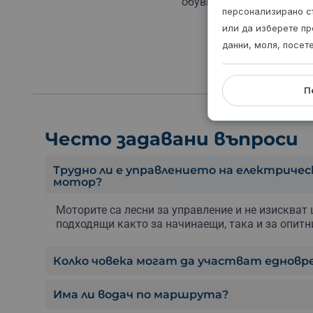
обувки. Можеш да си нос
персонализирано с
или да изберете пр
данни, моля, посет
П
Често задавани въпроси
Трудно ли е управлението на електричес
мотор?
Моторите
са
лесни
за
управление и не изискват
подходящи
както
за
начинаещи,
така
и
за
опитн
Колко човека могат да участват едновр
Има ли водач по маршрута?