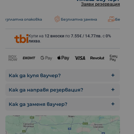
Заяви резервация
опаковка
Безплатна замяна
Безплатна доставка
Купи на
12 вноски
по
7.55€ / 14.77лв.
с
0%
Офроуд в Стара 
лихва
.
Как да купя ваучер?
Как да направя резервация?
Как да заменя ваучер?