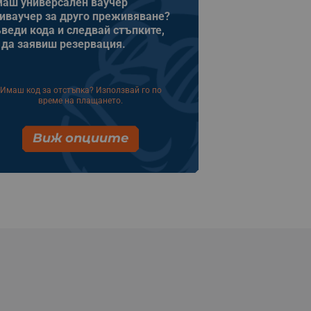
аш универсален ваучер
иваучер за друго преживяване?
веди кода и следвай стъпките,
 да заявиш резервация.
Имаш код за отстъпка? Използвай го по
време на плащането.
Виж опциите