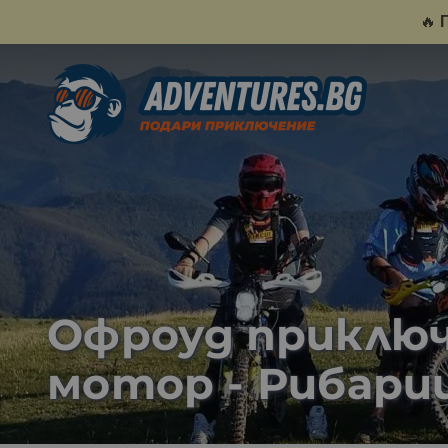
🔥
Офроуд приключ
мотор - Рибариц