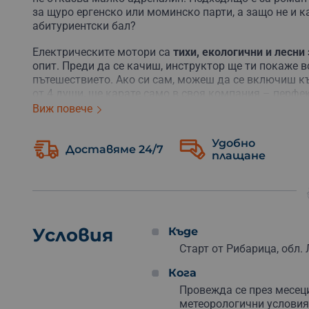
за щуро ергенско или моминско парти, а защо не и 
абитуриентски бал?
Електрическите мотори са
тихи, екологични и лесни
опит. Преди да се качиш, инструктор ще ти покаже вс
пътешествието. Ако си сам, можеш да се включиш към
от 4 души, ще карате само в своя компания – перфек
Виж повече
Маршрутът е изненадващо
разнообразен
– ще минеш
панорамни площадки, откъдето гледката буквално ще
Удобно
пейзажът наоколо ще те накара да спираш от време 
Доставяме 24/7
плащане
снимки.
Преживяването трае достатъчно дълго, за да усетиш
хора избират офроуд приключения сред природата. 
разказваш дълго след това.
Условия
Къде
Поръчай ваучер за себе си или
изненадай любим чо
Старт от Рибарица, обл. 
Кога
Провежда се през месеци
метеорологични условия