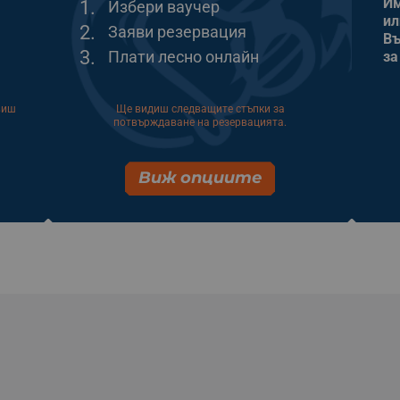
Им
1.
Избери ваучер
ил
2.
Заяви резервация
Въ
3.
Плати лесно онлайн
за
виш
Ще видиш следващите стъпки за
потвърждаване на резервацията.
Виж опциите