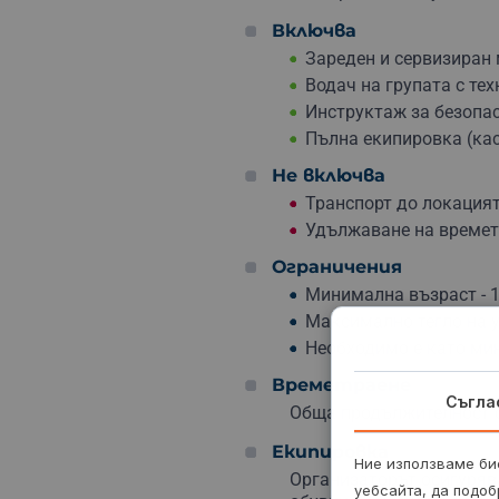
Включва
Зареден и сервизиран 
Водач на групата с те
Инструктаж за безопас
Пълна екипировка (кас
Не включва
Транспорт до локация
Удължаване на време
Ограничения
Минимална възраст - 1
Максимално тегло на у
Необходимо е като ми
Времетраене
Съгла
Обща продължителност ок
Екипировка
Ние използваме бис
Организаторът осигуряв
уебсайта, да подоб