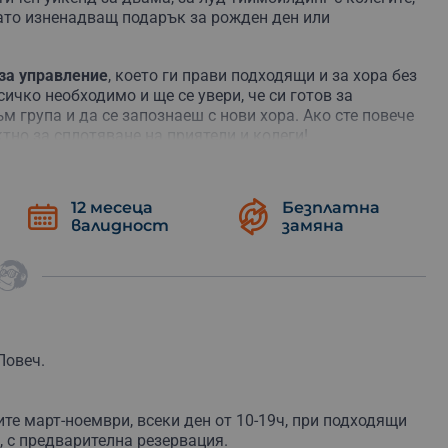
като изненадващ подарък за рожден ден или
 за управление
, което ги прави подходящи и за хора без
ичко необходимо и ще се увери, че си готов за
 група и да се запознаеш с нови хора. Ако сте повече
тно за сплотяване на приятели и колеги!
 през горски пътеки, поляни, малки поточета и
 спре дъха ти. Моторите са мощни, но безопасни, а
12 месеца
Безплатна
на време само, за да си поемеш въздух и да направиш
валидност
замяна
 вкуса на свободата и да разбереш защо все повече
Освен емоцията, ще отнесеш и спомени, които ще
век
с адреналиново офроуд приключение в
Рибарица
!
Ловеч.
те март-ноември, всеки ден от 10-19ч, при подходящи
,
с предварителна резервация.