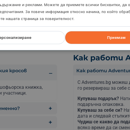
иш вода и храна.
ъдържание и реклами. Можете да приемете всички бисквитки, да 
едпочитания. За повече информация относно начина, по който обр
ете нашата страница за поверителност.
ерсонализиране
Приемам
Kак работи A
кия кросов
Как работи Adventur
С Adventures.bg можеш 
 шофьорска книжка,
го резервираш за себе с
и
участници.
Купуваш подарък?
Нати
подаръчна опаковка.
еменно?
Kупуваш за себе си?
На
дата и следвай стъпкит
Чудиш се какво да по
всяко време да си сме