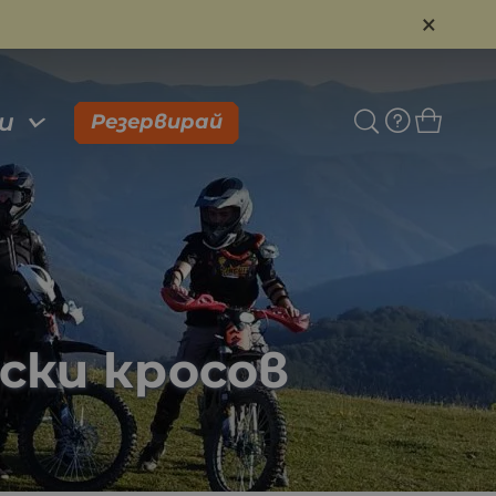
×
и
Резервирай
ски кросов