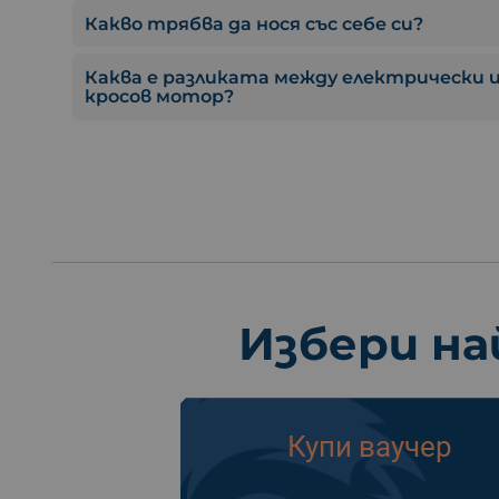
Какво трябва да нося със себе си?
Каква е разликата между електрически
кросов мотор?
Избери на
Купи ваучер