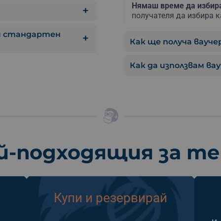
Нямаш време да изби
получателя да избира к
 и стандартен
Как ще получа ваучер
Как да използвам ва
й-подходящия за т
Купи и резервирай