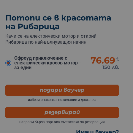
Потопи се в красотата
на Рибарица
Качи се на електрически мотор и открий
Рибарица по най-вълнуващия начин!
76.69
Офроуд приключение с
€
електрически кросов мотор -
150 лв.
за един
подари ваучер
избери опаковка, пожелание и доставка
резервирай
направи бърза поръчка със заявка за резервация
Имаш ваучер?