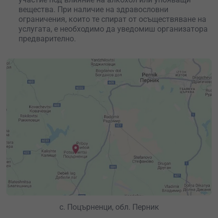
последната загребана кофа!
вещества. При наличие на здравословни
ограничения, които те спират от осъществяване на
Багерът Джеси те чака
– качи се и усети мощта му на
услугата, е необходимо да уведомиш организатора
живо!
предварително.
с. Поцърненци, обл. Перник