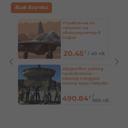
виж всички
д с
Управление на
 цял
самолет на
 или
авиосимулатор в
София
20.45
€
/
40 лв.
0 лв.
 или
Двудневно уикенд
до с.
приключение –
офроуд с ендуро
лато
мотор край Габрово
/
490.84
€
7 лв.
960 лв.