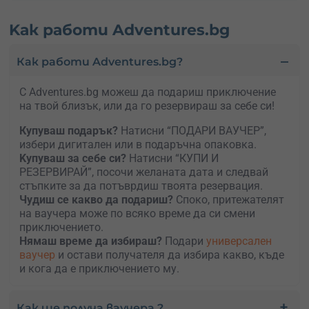
Kак работи Adventures.bg
Как работи Adventures.bg?
С Adventures.bg можеш да подариш приключение
на твой близък, или да го резервираш за себе си!
Купуваш подарък?
Натисни “ПОДАРИ ВАУЧЕР”,
избери дигитален или в подаръчна опаковка.
Kупуваш за себе си?
Натисни “КУПИ И
РЕЗЕРВИРАЙ”, посочи желаната дата и следвай
стъпките за да потъврдиш твоята резервация.
Чудиш се какво да подариш?
Споко, притежателят
на ваучера може по всяко време да си смени
приключението.
Нямаш време да избираш?
Подари
универсален
ваучер
и остави получателя да избира какво, къде
и кога да е приключението му.
Как ще получа ваучера ?