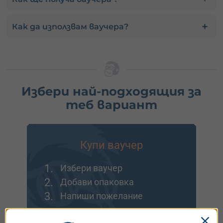
Как да използвам ваучера?
Избери най-подходящия за
теб вариант
Купи ваучер
1.
Избери ваучер
2.
Добави опаковка
3.
Напиши пожелание
Идеално за подарък или ако искаш да заявиш
резервация после.