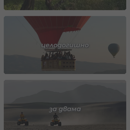
целодогишно
за двама