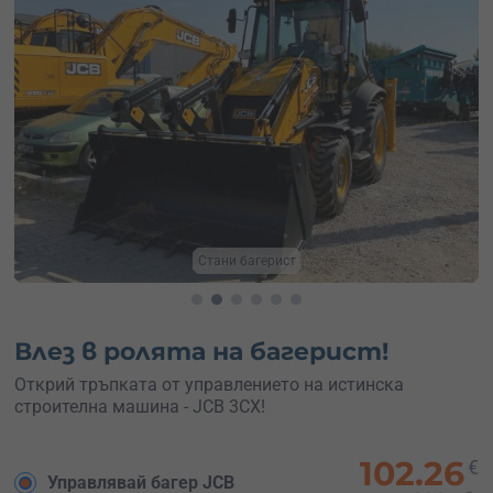
Научи се да управляваш
Влез в ролята на багерист!
Открий тръпката от управлението на истинска
строителна машина - JCB 3CX!
102.26
€
Управлявай багер JCB