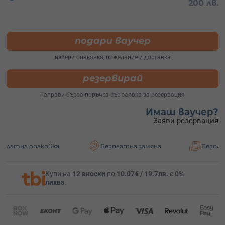
200 лв.
подари ваучер
избери опаковка, пожелание и доставка
резервирай
направи бърза поръчка със заявка за резервация
Имаш ваучер?
Заяви резервация
ковка
Безплатна замяна
Безплатна достав
Купи на
12 вноски
по
10.07€ / 19.7лв.
с
0%
лихва
.