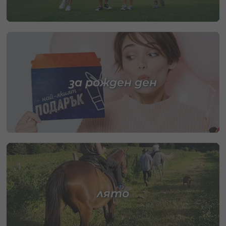
за рожден ден
лято