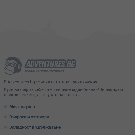
В Adventures.bg те чакат стотици приключения!
Kупи ваучер за себе си – или изненадай близък! Ти избираш
приключението, а получателя – датата.
Моят ваучер
Въпроси и отговори
Валидност и удължаване