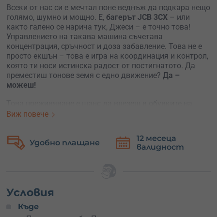
Всеки от нас си е мечтал поне веднъж да подкара нещо
голямо, шумно и мощно. Е,
багерът JCB 3CX
– или
както галено се нарича тук, Джеси – е точно това!
Управлението на такава машина съчетава
концентрация, сръчност и доза забавление. Това не е
просто екшън – това е игра на координация и контрол,
която ти носи истинска радост от постигнатото. Да
преместиш тонове земя с едно движение?
Да –
можеш!
Това преживяване е шанс да влезеш в обувките на
багерист и да
почувстваш мощта
на тежката техника
Виж повече
под ръцете си. Подходящо е както за големи деца (на
всякаква възраст), така и за всеки, който иска да
12 месеца
Безплатна
направи необичаен подарък, да разчупи рутината или
не
валидност
замяна
просто да изпробва нещо напълно различно. Идеално
за рожден ден, тиймбилдинг, подарък за баща, приятел
или гадже, или за себе си – защото, защо не?
Приключението се провежда в
село
Поцърненци
край
Условия
Перник
, където ще бъдеш посрещнат от самия “Джеси”
Къде
– комбиниран багер JCB 3CX Plus и неговия стопанин –