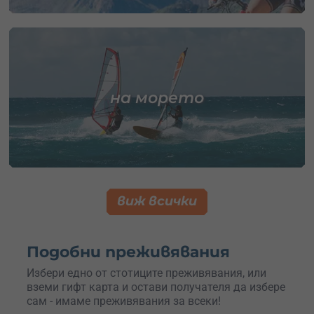
на морето
виж всички
Подобни преживявания
Избери едно от стотиците преживявания, или
вземи гифт карта и остави получателя да избере
сам - имаме преживявания за всеки!