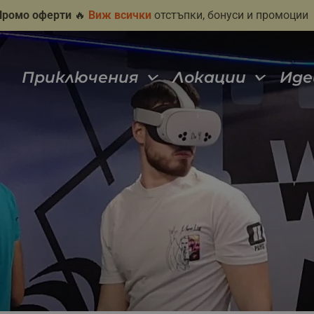
Промо оферти
🔥
Виж всички
отстъпки, бонуси и промоции
Приключения
Локации
Иде