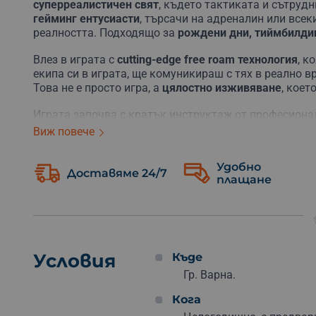
суперреалистичен свят
, където тактиката и сътруд
гейминг ентусиасти
, търсачи на адреналин или всек
реалността. Подходящо за
рождени дни, тиймбилди
Влез в играта с
cutting-edge free roam технология
, к
екипа си в играта, ще комуникираш с тях в реално 
Това не е просто игра, а
цялостно изживяване
, коет
Играта започва с кратък инструктаж от професионал
това получаваш специална
екипировка от най-висок
Виж повече
можеш да
избираш между различни сценарии
– от 
Независимо от нивото на уменията ти, ще намериш иг
Удобно
Доставяме 24/7
плащане
Графиката е толкова
реалистична
, а звуците – толк
част от истински свят.
Забрави за реалността за 30
Резервирай ваучер за това VR приключение
– за те
се в играта и се впусни
в свят без граници
!
Условия
Къде
Гр. Варна.
Кога