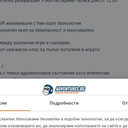
телна резервация. Работно време - всеки ден от 12:00
VR изживяване с free roam технология
ионален екип за безопасност и максимално
между различни игри и сценарии
от най-висок клас за пълно потапяне в играта
 г.
а с тежки здравословни състояния като епилепсия.
ици - 2-ма, максимален - 6-ма.
сие
Подробности
От
деш с удобни дрехи и обувки, подходящи за активни
квитки. Използваме бисквитки и подобни технологии, за да осигу
рим изживяването ви, да анализираме използването на сайта и да