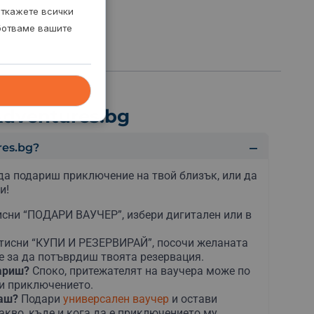
откажете всички
аботваме вашите
dventures.bg
es.bg?
да подариш приключение на твой близък, или да
и!
сни “ПОДАРИ ВАУЧЕР”, избери дигитален или в
тисни “КУПИ И РЕЗЕРВИРАЙ”, посочи желаната
е за да потъврдиш твоята резервация.
дариш?
Споко, притежателят на ваучера може по
ни приключението.
раш?
Подари
универсален ваучер
и остави
акво, къде и кога да е приключението му.