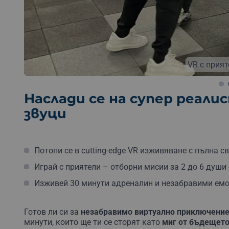
VR с прия
Наслади се на супер реал
звуци
Потопи се в cutting-edge VR изживяване с пълна 
Играй с приятели – отборни мисии за 2 до 6 души
Изживей 30 минути адреналин и незабравими емо
Готов ли си за
незабравимо виртуално приключени
минути, които ще ти се сторят като
миг от бъдещет