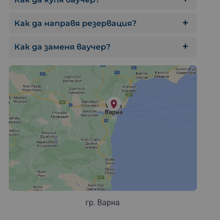
Как да направя резервация?
Как да заменя ваучер?
Потопи се в преж
гр. Варна