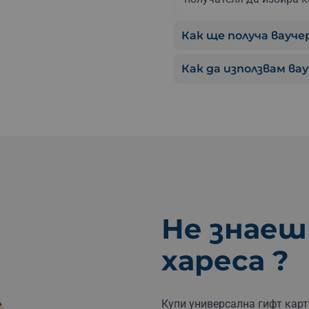
Как ще получа ваучер
Как да използвам ва
Не знаеш
хареса ?
Купи универсална гифт карт