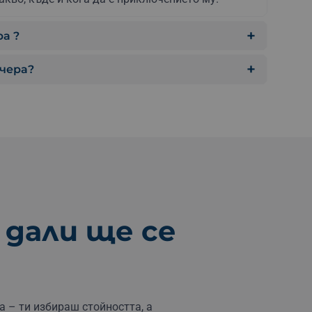
а ?
учера?
 дали ще се
а – ти избираш стойността, а