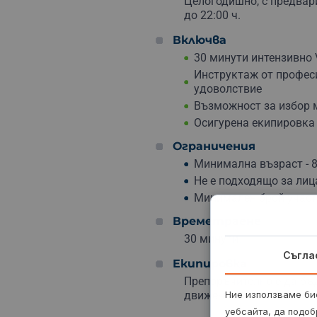
Целогодишно, с предвари
до 22:00 ч.
Включва
30 минути интензивно 
Инструктаж от профес
удоволствие
Възможност за избор 
Осигурена екипировка 
Ограничения
Минимална възраст - 8
Не е подходящо за лиц
Минимален брой участн
Времетраене
30 минути.
Съгла
Екипировка
Препоръчително е да бъ
Ние използваме бис
движения.
уебсайта, да подоб