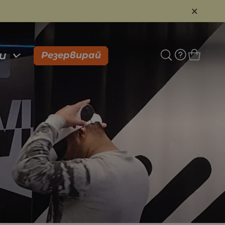
×
и
Резервирай