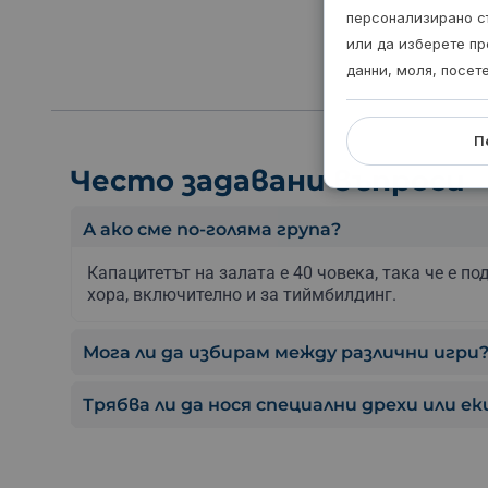
персонализирано с
или да изберете пр
данни, моля, посет
П
Често задавани въпроси
А ако сме по-голяма група?
Капацитетът на залата е 40 човека, така че е по
хора, включително и за тиймбилдинг.
Мога ли да избирам между различни игри
Трябва ли да нося специални дрехи или е