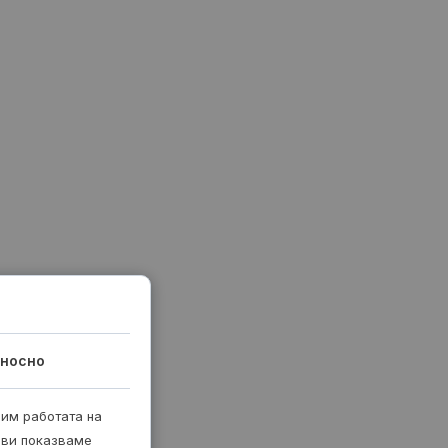
носно
рим работата на
 ви показваме