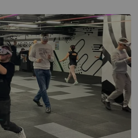
латна замяна
Безплатна доставка
Безплатна опак