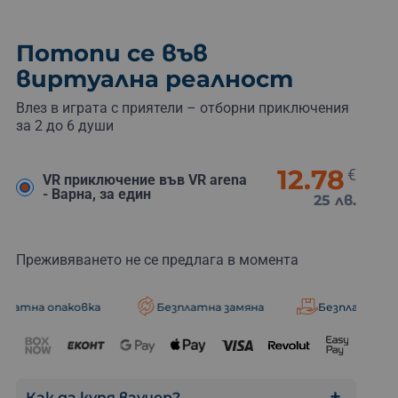
Потопи се във
виртуална реалност
Влез в играта с приятели – отборни приключения
за 2 до 6 души
12.78
€
VR приключение във VR arena
- Варна, за един
25 лв.
Преживяването не се предлага в момента
овка
Безплатна замяна
Безплатна доставка
Как да купя ваучер?