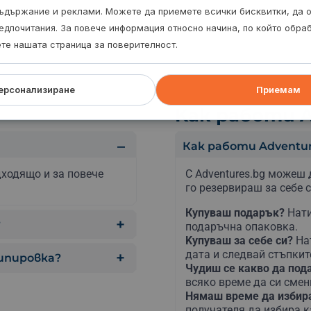
ъдържание и реклами. Можете да приемете всички бисквитки, да 
едпочитания. За повече информация относно начина, по който обр
ете нашата страница за поверителност.
ерсонализиране
Приемам
Kак работи A
Как работи Adventur
дходящо и за повече
С Adventures.bg можеш 
го резервираш за себе с
Купуваш подарък?
Нати
?
подаръчна опаковка.
Kупуваш за себе си?
На
дата и следвай стъпкит
кипировка?
Чудиш се какво да по
всяко време да си сме
Нямаш време да изби
получателя да избира к