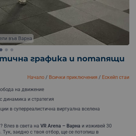
тели във Варна
истична графика и потапящи
Начало
/
Всички приключения
/
Ескейп стаи
свобода на движение
 с динамика и стратегия
ции в суперреалистична виртуална вселена
е
? Влез в света на
VR Arena – Варна
и изживей 30
о
. Тук, заедно с твоя отбор, ще се потопиш в