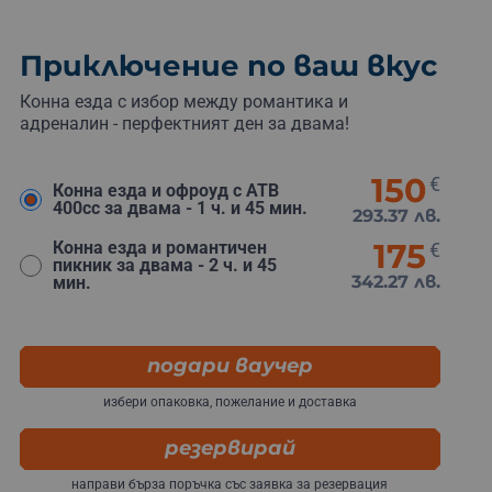
Приключение по ваш вкус
Конна езда с избор между романтика и
адреналин - перфектният ден за двама!
150
€
Конна езда и офроуд с АТВ
400сс за двама - 1 ч. и 45 мин.
293.37 лв.
175
Конна езда и романтичен
€
пикник за двама - 2 ч. и 45
342.27 лв.
мин.
подари ваучер
избери опаковка, пожелание и доставка
резервирай
направи бърза поръчка със заявка за резервация