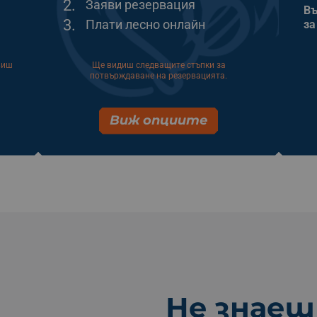
2.
Заяви резервация
Въ
3.
Плати лесно онлайн
за
виш
Ще видиш следващите стъпки за
потвърждаване на резервацията.
Виж опциите
Не знаеш