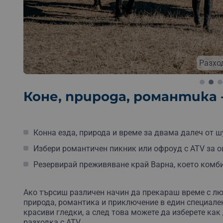
Безплатна доставка
Безплатна опаковка
Без
Разхо
Коне, природа, романтика 
Конна езда, природа и време за двама далеч от ш
Избери романтичен пикник или офроуд с ATV за о
Резервирай преживяване край Варна, което комб
Ако търсиш различен начин да прекараш време с л
природа, романтика и приключение в един специален
красиви гледки, а след това можете да изберете ка
разходка с ATV.