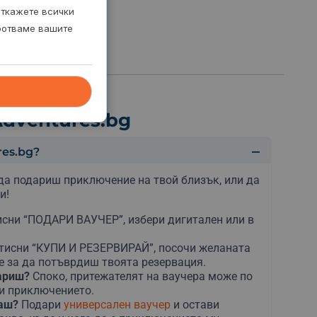
откажете всички
аботваме вашите
dventures.bg
es.bg?
да подариш приключение на твой близък, или да
и!
сни “ПОДАРИ ВАУЧЕР”, избери дигитален или в
тисни “КУПИ И РЕЗЕРВИРАЙ”, посочи желаната
е за да потъврдиш твоята резервация.
дариш?
Споко, притежателят на ваучера може по
ни приключението.
раш?
Подари
универсален ваучер
и остави