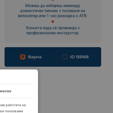
Можеш да избереш измежду
романтичен пикник с ползване на
велосипед или 1 час разходка с АТВ.
Конната езда се провежда с
професионален инструктор.
Варна
ID 159168
носно
рим работата на
 ви показваме