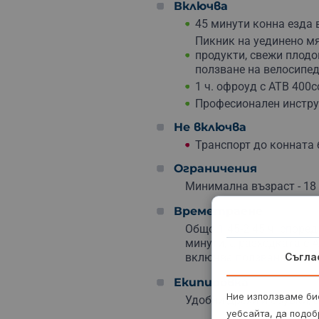
Включва
45 минути конна езда 
Пикник на уединено мя
продукти, свежи плодов
ползване на велосипед
1 ч. офроуд с АТВ 400с
Професионален инстр
Не включва
Транспорт до конната 
Ограничения
Минимална възраст - 18 
Времетраене
Общо 1.45-2.45 ч. споре
минути, а разходката с А
включва ползване на ве
Съгла
Екипировка
Ние използваме бис
Удобни дрехи и обувки, 
уебсайта, да подоб