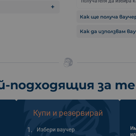
получателя да избира к
Как ще получа ваучер
Как да използвам ва
й-подходящия за т
Купи и резервирай
Им
1.
Избери ваучер
ил