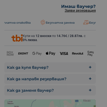
Имаш ваучер?
Заяви резервация
аковка
Безплатна замяна
Безплатна доставка
Тур с АТВ
Купи на
12 вноски
по
14.76€ / 28.87лв.
с
0% лихва
.
Как да купя ваучер?
Как да направя резервация?
Как да заменя ваучер?