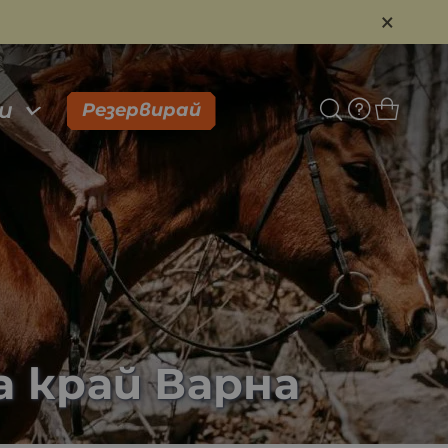
×
и
Резервирай
а край Варна