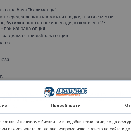
в конна база “Калиманци”
сто сред зеленина и красиви гледки, плата с месни
е, бутилка вино и още изненади, с включено 2 ч.
 - при избрана опция
с за двама - при избрана опция
уктор
база
г.
д избраната опция. Конната езда е с продължителност 45
ТВ - 1 час. Продължителността на пикника е до 2 часа и
лосипед.
сие
Подробности
От
квитки. Използваме бисквитки и подобни технологии, за да осигу
съобразени със сезона.
рим изживяването ви, да анализираме използването на сайта и да