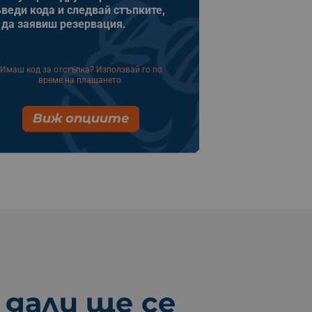
веди кода и следвай стъпките,
 да заявиш резервация.
Имаш код за отстъпка? Използвай го по
време на плащането.
Виж опциите
 дали ще се