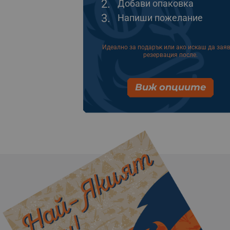
2.
Добави опаковка
3.
Напиши пожелание
Идеално за подарък или ако искаш да зая
резервация после.
Виж опциите