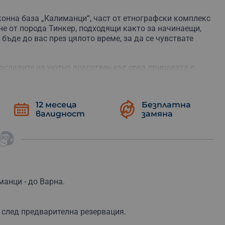
конна база „Калиманци“, част от етнографски комплекс
не от порода Тинкер, подходящи както за начинаещи,
бъде до вас през цялото време, за да се чувствате
 насладите на уютно подготвен кът сред природата с
вино. Пикникът е с продължителност около час, а в
аса, с които можете свободно да разгледате района
12 месеца
Безплатна
валидност
замяна
V 400cc за двама
. Офроуд разходката продължава 1
местности край Варна, които правят деня още по-
к или просто ден, в който искате да избягате от
аучер и изживейте ден, изпълнен с природа, емоции и
манци - до Варна.
 след предварителна резервация.