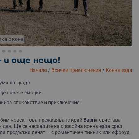
платна замяна
Безплатна доставка
Безплатна оп
дка с коне
- и още нещо!
Начало
/
Всички приключения
/
Конна езда
ума на града.
ще повече емоции.
инира спокойствие и приключение!
юбим човек, това преживяване край
Варна
съчетава
 ден. Ще се насладите на спокойна конна езда сред
к да продължи денят – с романтичен пикник или офроуд