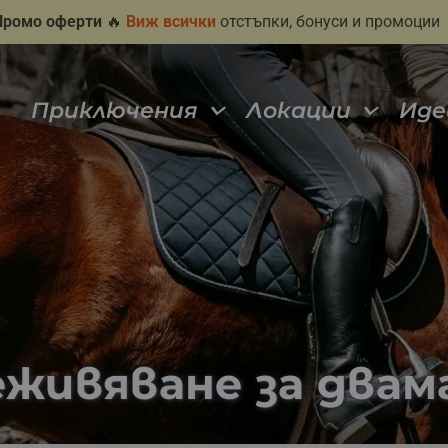
Промо оферти
🔥
Виж всички
отстъпки, бонуси и промоции
Приключения
Локации
Иде
еживяване за двам