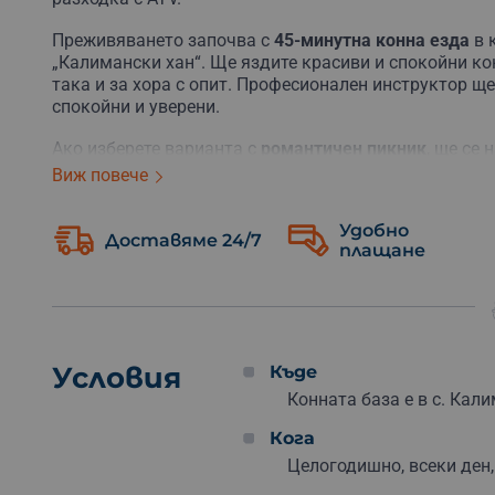
Преживяването започва с
45-минутна конна езда
в 
„Калимански хан“. Ще яздите красиви и спокойни ко
така и за хора с опит. Професионален инструктор ще 
спокойни и уверени.
Ако изберете варианта с
романтичен пикник
, ще се
плата от местни продукти, свежи плодове и бутилка 
Виж повече
преживяването са включени и
велосипеди
за до 2 ч
около Доброглед.
Удобно
Доставяме 24/7
плащане
За любителите на повече адреналин е вариантът с
AT
час и преминава през природни маршрути и красиви 
вълнуващ.
Това е
чудесен избор
за годишнина, изненада, подаръ
ежедневието и да създадете спомен заедно. Вземи в
Условия
Къде
романтика.
Конната база е в с. Кали
Кога
Целогодишно, всеки ден,