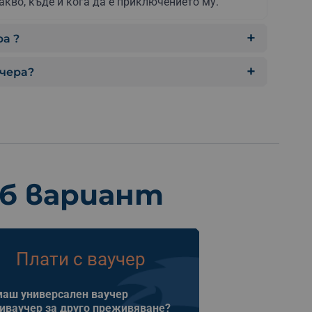
акво, къде и кога да е приключението му.
а ?
учера?
еб вариант
Плати с ваучер
аш универсален ваучер
иваучер за друго преживяване?