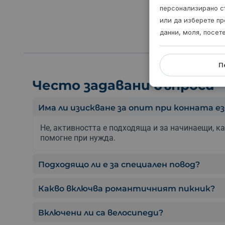
персонализирано с
или да изберете пр
данни, моля, посет
П
Често задавани въпроси
Има ли изискване за опит при конната ез
Не, активността е подходяща и за начинаещи, к
помогне при нужда.
Подходящо ли е за специален повод?
Какво включва романтичният пикник?
Включени ли са велосипеди?