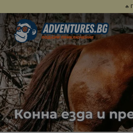
🔥
Конна езда и пр