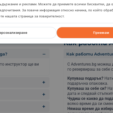
ъдържание и реклами. Можете да приемете всички бисквитки, да 
едпочитания. За повече информация относно начина, по който обр
ете нашата страница за поверителност.
ерсонализиране
Приемам
Kак работи A
да?
Как работи Adventur
ато инструктор ще ви
С Adventures.bg можеш 
го резервираш за себе с
Купуваш подарък?
Нати
подаръчна опаковка.
Kупуваш за себе си?
На
дата и следвай стъпкит
Чудиш се какво да по
всяко време да си сме
Нямаш време да изби