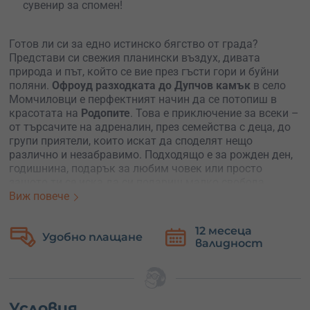
сувенир за спомен!
Готов ли си за едно истинско бягство от града?
Представи си свежия планински въздух, дивата
природа и път, който се вие през гъсти гори и буйни
поляни.
Офроуд разходката до Дупчов камък
в село
Момчиловци е перфектният начин да се потопиш в
красотата на
Родопите
. Това е приключение за всеки –
от търсачите на адреналин, през семейства с деца, до
групи приятели, които искат да споделят нещо
различно и незабравимо. Подходящо е за рожден ден,
годишнина, подарък за любим човек или просто
защото ти се иска да си подариш малко свобода.
Виж повече
Какво те очаква? Ще се качиш в
мощен офроуд бус
,
управляван от професионален водач, който знае всеки
12 месеца
Безплатна
завой на планината. Пътят минава през стръмни
е
валидност
замяна
склонове, каменисти терени и живописни поляни,
докато не стигнеш до
една от най-красивите гледки
–
Дупчов камък. По маршрута ще спираш за фото паузи
на места, които сякаш са излезли от пощенска
картичка. Ако си фен на фотографията, подготви
Условия