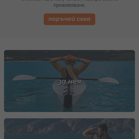
преживяване.
поръчай сега
за нея