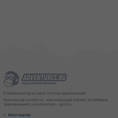
В Adventures.bg те чакат стотици приключения!
Kупи ваучер за себе си – или изненадай близък! Ти избираш
приключението, а получателя – датата.
Моят ваучер