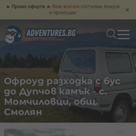
🔥
Промо оферти
🔥
Виж всички
отстъпки, бонуси
×
и промоции
Офроуд разходка с бус
до Дупчов камък - с.
Момчиловци, общ.
Смолян