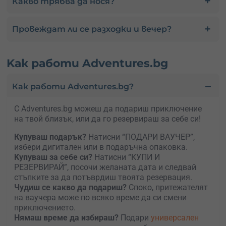
Какво трябва да нося?
Провеждат ли се разходки и вечер?
Kак работи Adventures.bg
Как работи Adventures.bg?
С Adventures.bg можеш да подариш приключение
на твой близък, или да го резервираш за себе си!
Купуваш подарък?
Натисни “ПОДАРИ ВАУЧЕР”,
избери дигитален или в подаръчна опаковка.
Kупуваш за себе си?
Натисни “КУПИ И
РЕЗЕРВИРАЙ”, посочи желаната дата и следвай
стъпките за да потъврдиш твоята резервация.
Чудиш се какво да подариш?
Споко, притежателят
на ваучера може по всяко време да си смени
приключението.
Нямаш време да избираш?
Подари
универсален