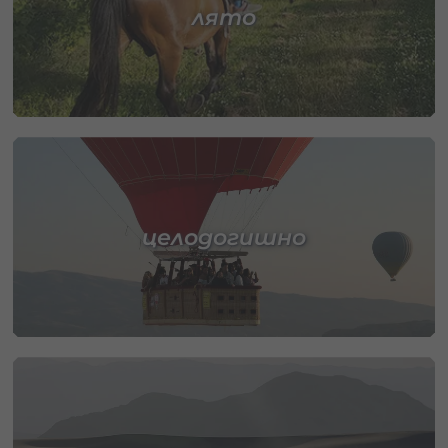
лято
целодогишно