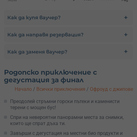
Как да купя ваучер?
Как да направя резервация?
Как да заменя ваучер?
Родопско приключение с
дегустация за финал
Начало
/
Всички приключения
/
Офроуд с джипове
Преодолей стръмни горски пътеки и каменисти
терени с мощен бус!
Спри на невероятни панорамни места за снимки,
които ще спрат дъха ти.
Завърши с дегустация на местни био продукти и