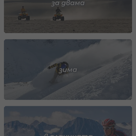
за двама
зима