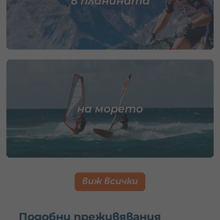
в планината
на морето
виж всички
Подобни преживявания