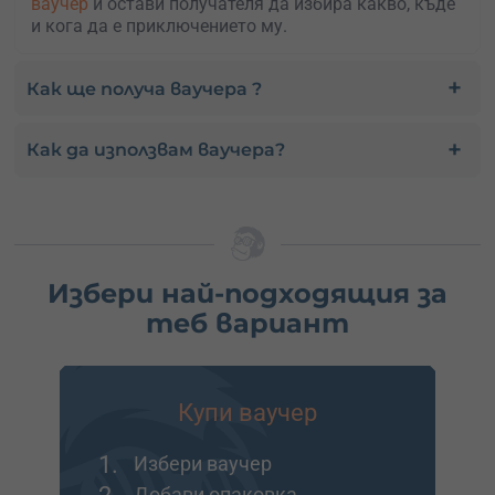
ваучер
и остави получателя да избира какво, къде
и кога да е приключението му.
Как ще получа ваучера ?
Как да използвам ваучера?
Избери най-подходящия за
теб вариант
Купи ваучер
1.
Избери ваучер
2.
Добави опаковка