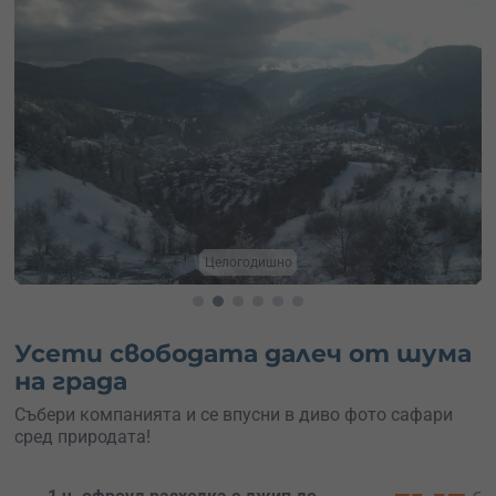
Нощен или дневен офроуд
Усети свободата далеч от шума
на града
Събери компанията и се впусни в диво фото сафари
сред природата!