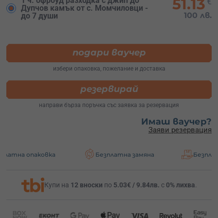
51.13
1 ч. офроуд разходка с джип до
€
Дупчов камък от с. Момчиловци -
100 лв.
до 7 души
подари ваучер
избери опаковка, пожелание и доставка
резервирай
направи бърза поръчка със заявка за резервация
Имаш ваучер?
Заяви резервация
аковка
Безплатна замяна
Безплатна достав
Купи на
12 вноски
по
5.03€ / 9.84лв.
с
0% лихва
.