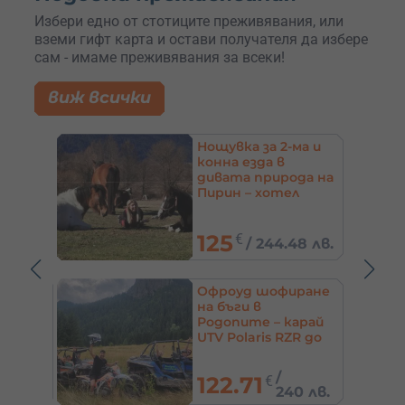
Избери едно от стотиците преживявания, или
вземи гифт карта и остави получателя да избере
сам - имаме преживявания за всеки!
виж всички
а и
Конна езда за 1-4
души на Витоша –
да на
с. Владая, до София
,
45
€
8 лв.
/
88.01 лв.
ране
Виа ферата на
Мальовица –
рай
катерене в група
R до
90
€
/
176.02 лв.
 лв.