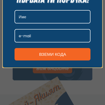
данни, моля, посетете нашата страница за
поверителност.
Плати с ваучер
Приемам
Имаш универсален ваучер
иливаучер за друго преживяване?
Персонализиране
Въведи кода и следвай стъпките,
за да заявиш резервация.
ВЗЕМИ КОДА
Имаш код за отстъпка? Използвай го по
време на плащането.
Виж опциите