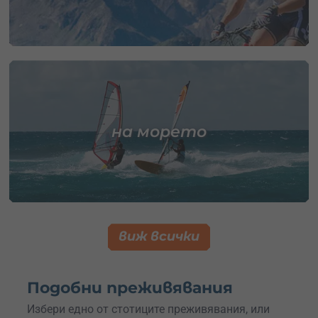
на морето
виж всички
Подобни преживявания
Избери едно от стотиците преживявания, или