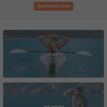
поръчай сега
за нея
за него