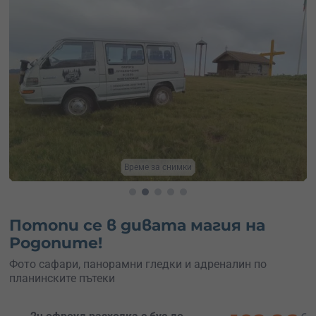
В района на Смолян
Потопи се в дивата магия на
Родопите!
Фото сафари, панорамни гледки и адреналин по
планинските пътеки