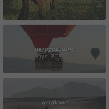
целодогишно
за двама