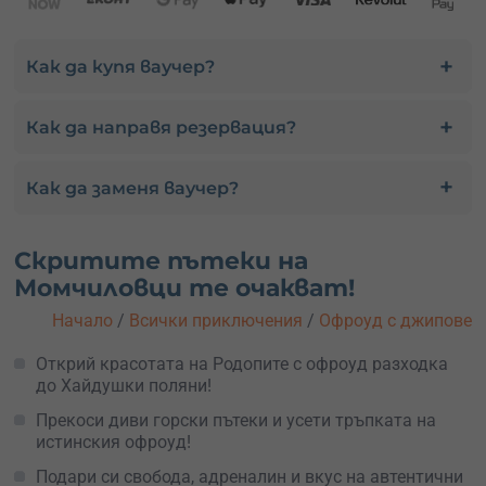
Как да купя ваучер?
Как да направя резервация?
Как да заменя ваучер?
Скритите пътеки на
Момчиловци те очакват!
Начало
/
Всички приключения
/
Офроуд с джипове
Открий красотата на Родопите с офроуд разходка
до Хайдушки поляни!
Прекоси диви горски пътеки и усети тръпката на
истинския офроуд!
Подари си свобода, адреналин и вкус на автентични