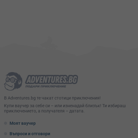
В Adventures.bg те чакат стотици приключения!
Kупи ваучер за себе си – или изненадай близък! Ти избираш
приключението, а получателя – датата.
Моят ваучер
Въпроси и отговори