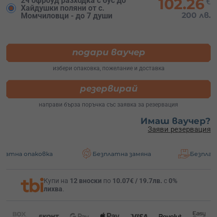
102.26
2ч офроуд разходка с бус до
€
Хайдушки поляни от с.
200 лв.
Момчиловци - до 7 души
подари ваучер
избери опаковка, пожелание и доставка
резервирай
направи бърза поръчка със заявка за резервация
Имаш ваучер?
Заяви резервация
ковка
Безплатна замяна
Безплатна достав
Купи на
12 вноски
по
10.07€ / 19.7лв.
с
0%
лихва
.