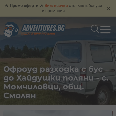
🔥
Промо оферти
🔥
Виж всички
отстъпки, бонуси
×
и промоции
Офроуд разходка с бус
до Хайдушки поляни - с.
Момчиловци, общ.
Смолян