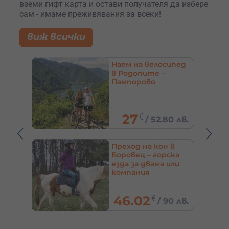
вземи гифт карта и остави получателя да избере
сам - имаме преживявания за всеки!
виж всички
ипед
Офроуд с джип до
уникални гледки в
Родопите –
Орлово око
45
€
0 лв.
/
88.01 лв.
 в
Сноуборд урок за
ска
начинаещи в
или
Боровец
/
92.03
€
0 лв.
180 лв.