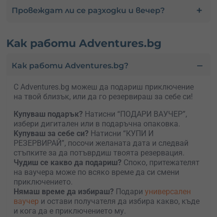
Провеждат ли се разходки и вечер?
Kак работи Adventures.bg
Как работи Adventures.bg?
С Adventures.bg можеш да подариш приключение
на твой близък, или да го резервираш за себе си!
Купуваш подарък?
Натисни “ПОДАРИ ВАУЧЕР”,
избери дигитален или в подаръчна опаковка.
Kупуваш за себе си?
Натисни “КУПИ И
РЕЗЕРВИРАЙ”, посочи желаната дата и следвай
стъпките за да потъврдиш твоята резервация.
Чудиш се какво да подариш?
Споко, притежателят
на ваучера може по всяко време да си смени
приключението.
Нямаш време да избираш?
Подари
универсален
ваучер
и остави получателя да избира какво, къде
и кога да е приключението му.