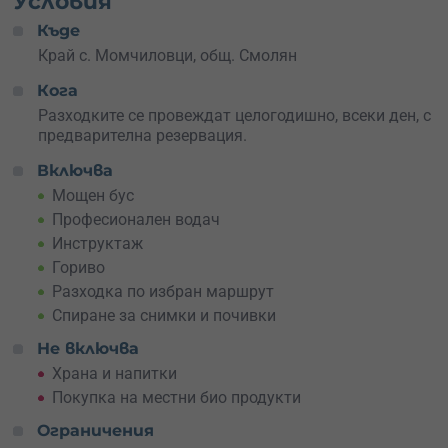
Условия
подбрани места – перфектно, ако обичаш да снимаш
Къде
или просто искаш да запечаташ спомените. Ако
избереш нощна разходка, ще усетиш мистиката на
Край с. Момчиловци, общ. Смолян
планината под звездното небе – магия, която не може
Кога
да се опише, а трябва да се изживее.
Разходките се провеждат целогодишно, всеки ден, с
След изпълнения с адреналин тур можеш да завършиш
предварителна резервация.
с
дегустация на местни био продукти
– истински вкус
Включва
на Родопите. А ако искаш да вземеш нещо за спомен,
можеш да си направиш малък сувенир.
Мощен бус
Професионален водач
Не чакай! Резервирай сега – за себе си или като
Инструктаж
уникален подарък за близък човек. Това е
Гориво
приключение, което не се забравя
!
Разходка по избран маршрут
Спиране за снимки и почивки
Не включва
Храна и напитки
Покупка на местни био продукти
Ограничения