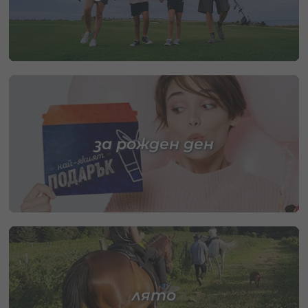
за рожден ден
лято