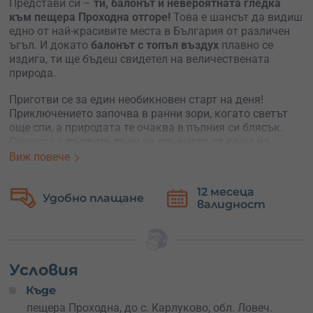
Представи си –
ти, балонът и невероятната гледка
към пещера Проходна отгоре!
Това е шансът да видиш
едно от най-красивите места в България от различен
ъгъл. И докато
балонът с топъл въздух
плавно се
издига, ти ще бъдеш свидетел на величествената
природа.
Приготви се за един необикновен старт на деня!
Приключението започва в ранни зори, когато светът
още спи, а природата те очаква в пълния си блясък.
Срещата с
първите лъчи на слънцето от коша на
балона
е нещо, което ще помниш завинаги!
Виж повече
Не се притеснявай, ще бъдеш в ръцете на
опитен
12 месеца
Безплатна
инструктор-пилот
, който ще се погрижи за твоята
валидност
замяна
безопасност. Ти само се наслаждавай на момента и не
забравяй да запечаташ спомените с камерата или
телефона си.
Това преживяване е идеално за всеки любител на
Условия
въздушните приключения
на възраст над 6 години.
Къде
Подходящ подарък е за рожден ден, юбилей,
романтичен подарък или просто за да изненадаш
пещера Проходна, до с. Карлуково, обл. Ловеч.