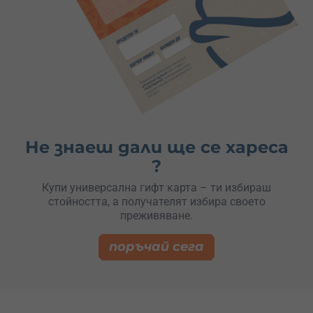
Не знаеш дали ще се хареса
?
Купи универсална гифт карта – ти избираш
стойността, а получателят избира своето
преживяване.
поръчай сега