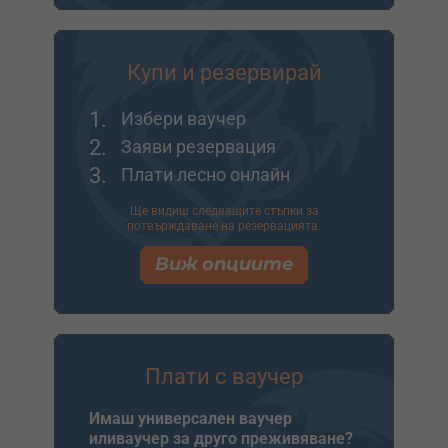
Купи и резервирай
1.
Избери ваучер
2.
Заяви резервация
3.
Плати лесно онлайн
Ще видиш следващите стъпки за
потвърждаване на резервацията.
Виж опциите
Плати с ваучер
Имаш универсален ваучер
иливаучер за друго преживяване?