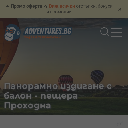
🔥
Промо оферти
🔥
Виж всички
отстъпки, бонуси
×
и промоции
Панорамно издигане с
балон - пещера
Проходна