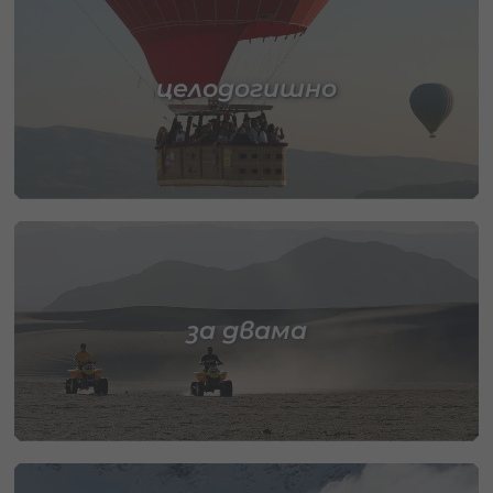
целодогишно
за двама