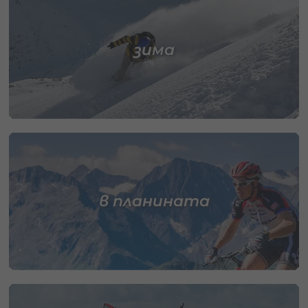
зима
в планината