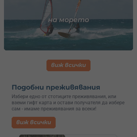
на морето
виж всички
Подобни преживявания
Избери едно от стотиците преживявания, или
вземи гифт карта и остави получателя да избере
сам - имаме преживявания за всеки!
виж всички