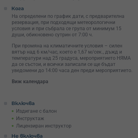
някого специален.
Кога
Изживей емоцията от
издигането с топловъздушен
На определени по график дати, с предварителна
балон
над незабравимите гледки
край пещера
резервация, при подходящи метеорологични
Проходна.
Резервирай своето място още днес!
условия и при събрала се група от минимум 15
души, обикновено сутрин от 7:00 ч.
При промяна на климатичните условия – силен
вятър над 6 км/час, което е 1,67 м/сек., дъжд и
температури над 25 градуса, мероприятието НЯМА
да се състои, и всички записали се ще бъдат
уведомени до 14:00 часа ден преди мероприятието.
Виж календара
Включва
Издигане с балон
Инструктаж
Лицензиран инструктор
Не включва