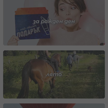
за рожден ден
лято