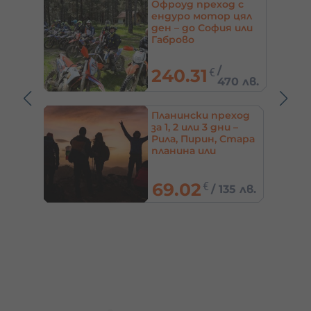
ай
Офроуд преход с
ендуро мотор цял
ден – до София или
Габрово
/
240.31
€
2 лв.
470 лв.
ли
Планински преход
+
за 1, 2 или 3 дни –
а за
Рила, Пирин, Стара
планина или
Родопи
69.02
€
5 лв.
/
135 лв.