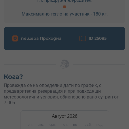
г. с придружител-родител.
Максимално тегло на участник - 180 кг.
пещера Проходна
ID 25085
Кога?
Провежда се на определни дати по график, с
предварителна резервация и при подходящи
метеорологични условия, обикновено рано сутрин от
7:00ч.
Август
2026
пон.
вто.
сря.
чет.
пет.
съб.
нед.