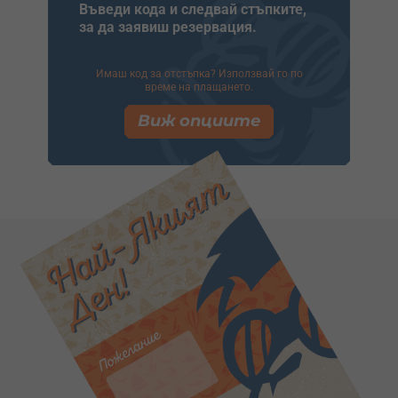
Въведи кода и следвай стъпките,
за да заявиш резервация.
Имаш код за отстъпка? Използвай го по
време на плащането.
Виж опциите