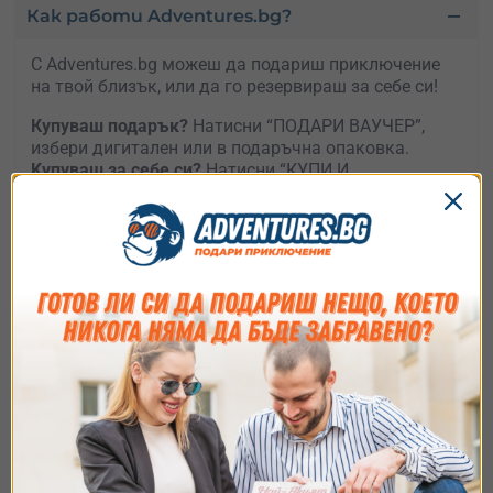
Как работи Adventures.bg?
С Adventures.bg можеш да подариш приключение
на твой близък, или да го резервираш за себе си!
Купуваш подарък?
Натисни “ПОДАРИ ВАУЧЕР”,
избери дигитален или в подаръчна опаковка.
Kупуваш за себе си?
Натисни “КУПИ И
РЕЗЕРВИРАЙ”, посочи желаната дата и следвай
стъпките за да потъврдиш твоята резервация.
Чудиш се какво да подариш?
Споко, притежателят
на ваучера може по всяко време да си смени
приключението.
Нямаш време да избираш?
Подари
универсален
ваучер
и остави получателя да избира какво, къде
и кога да е приключението му.
Съгласие
Подробности
Относно
Как ще получа ваучера ?
Ние използваме бисквитки. Използваме
бисквитки и подобни технологии, за да осигурим
Как да използвам ваучера?
работата на уебсайта, да подобрим