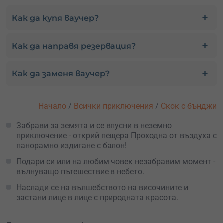
Как да купя ваучер?
Как да направя резервация?
Как да заменя ваучер?
Начало
/
Всички приключения
/
Скок с бънджи
Забрави за земята и се впусни в неземно
приключение - открий пещера Проходна от въздуха с
панорамно издигане с балон!
Подари си или на любим човек незабравим момент -
вълнуващо пътешествие в небето.
Наслади се на вълшебството на височините и
застани лице в лице с природната красота.