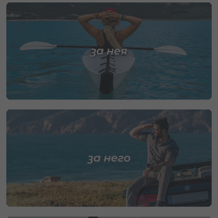
за нея
за него