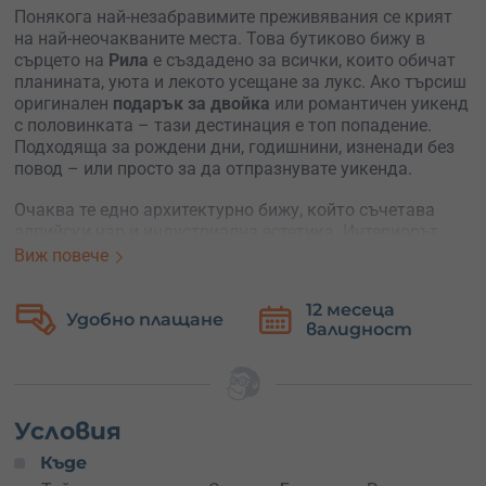
Понякога най-незабравимите преживявания се крият
на най-неочакваните места. Това бутиково бижу в
сърцето на
Рила
е създадено за всички, които обичат
планината, уюта и лекото усещане за лукс. Ако търсиш
оригинален
подарък за двойка
или романтичен уикенд
с половинката – тази дестинация е топ попадение.
Подходяща за рождени дни, годишнини, изненади без
повод – или просто за да отпразнувате уикенда.
Очаква те едно архитектурно бижу, който съчетава
алпийски чар и индустриална естетика. Интериорът
гали окото, а стаите – удобни и уютни, сякаш си в
Виж повече
планинска приказка. Цената включва
две нощувки
със закуска
, както и достъп до фитнес, сауна и парна
12 месеца
Безплатна
баня. Ако обичаш вкусната храна – ресторантът на
валидност
замяна
място ще те зарадва със свежи, домашно приготвени
ястия, които може да си поръчаш по желание за обяд и
вечеря.
А сега за приключенците:
центърът за активности
, с
Условия
който ще те запознаят домакините, предлага всичко от
Къде
пешеходни преходи, планинско колоездене и