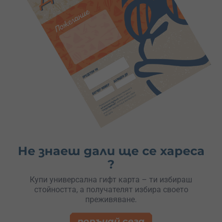
Не знаеш дали ще се хареса
?
Купи универсална гифт карта – ти избираш
стойността, а получателят избира своето
преживяване.
поръчай сега