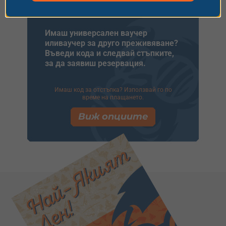
Плати с ваучер
Имаш универсален ваучер
иливаучер за друго преживяване?
Въведи кода и следвай стъпките,
за да заявиш резервация.
Имаш код за отстъпка? Използвай го по
време на плащането.
Виж опциите