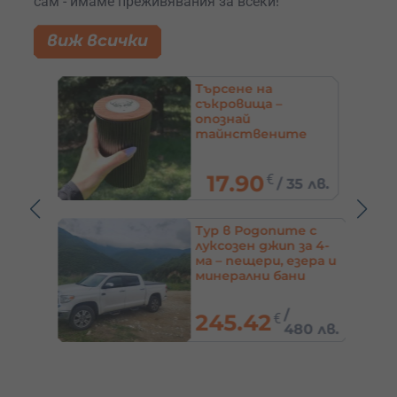
сам - имаме преживявания за всеки!
виж всички
до
Търсене на
 и
съкровища –
в
опознай
тайнствените
места в България
17.90
€
2 лв.
/
35 лв.
Тур в Родопите с
и
луксозен джип за 4-
ма – пещери, езера и
минерални бани
/
245.42
€
 лв.
480 лв.