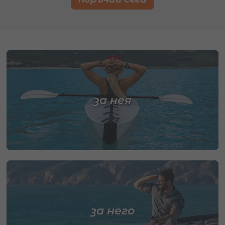
за нея
за него