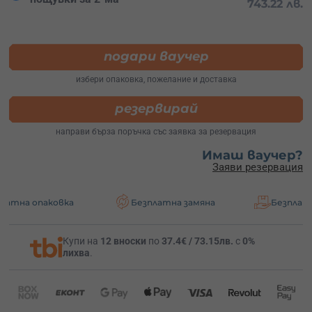
743.22 лв.
подари ваучер
избери опаковка, пожелание и доставка
резервирай
направи бърза поръчка със заявка за резервация
Имаш ваучер?
Заяви резервация
овка
Безплатна замяна
Безплатна доставк
Купи на
12 вноски
по
37.4€ / 73.15лв.
с
0%
лихва
.