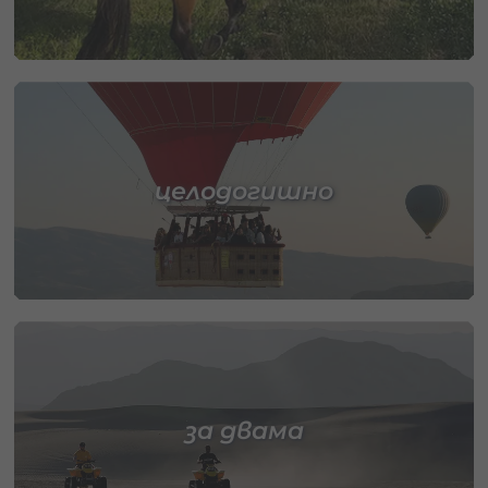
целодогишно
за двама