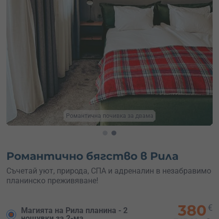
Подари си релакс в Рила
Романтично бягство в Рила
Съчетай уют, природа, СПА и адреналин в незабравимо
планинско преживяване!
380
€
Магията на Рила планина - 2
нощувки за 2-ма