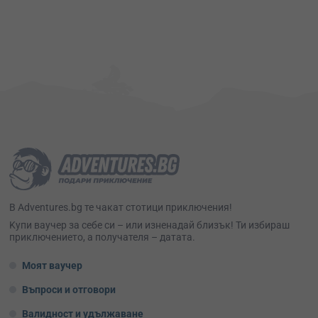
В Adventures.bg те чакат стотици приключения!
Kупи ваучер за себе си – или изненадай близък! Ти избираш
приключението, а получателя – датата.
Моят ваучер
Въпроси и отговори
Валидност и удължаване