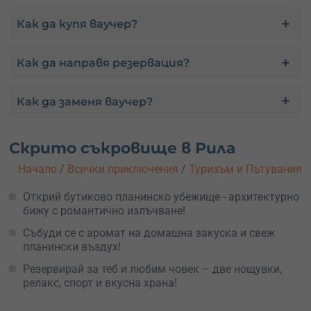
Как да купя ваучер?
Как да направя резервация?
Как да заменя ваучер?
Скрито съкровище в Рила
Начало
/
Всички приключения
/
Туризъм и Пътувания
Открий бутиково планинско убежище - архитектурно
бижу с романтично излъчване!
Събуди се с аромат на домашна закуска и свеж
планински въздух!
Резервирай за теб и любим човек – две нощувки,
релакс, спорт и вкусна храна!