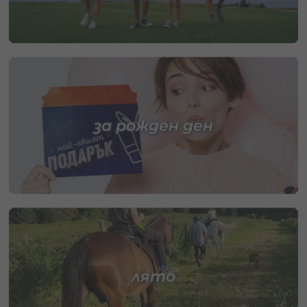
за рожден ден
лято