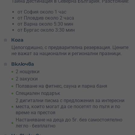
електрически велосипеди до
Тайна дестинация в Северна България. Разстояние:
парапланеризъм и конна
езда
. Зимата пък разгръща нова магия –
ски и
от София около 1 час
сноуборд училище
, моторни шейни, и трансфер до ски
от Пловдив около 2 часа
писти. А за релакс след изпълнения с приключения ден
от Варна около 5:30 мин
– руска външна сауна, финландска сауна и парна баня
от Бургас около 3:30 мин
– за теб и любимия човек.
Кога
Поръчай ваучер и изненадай любим човек с
Целогодишно, с предварителна резервация. Цените
романтична и активна почивка сред Рила – където
не важат за национални и регионални празници.
магията на планината се среща с комфорта и вкуса
към живота.
Включва
2 нощувки
Време е за бягство в Рила
– резервирай своето
приключение сега!
2 закуски
Ползване на фитнес, сауна и парна баня
Специален подарък
2 дигитални писма с предложения за интересни
места, които могат да се посетят по пътя и по
време на престоя
Настаняване на деца до 5г. без самостоятелно
легло - безплатно