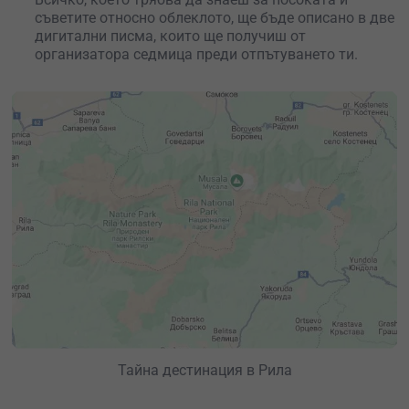
съветите относно облеклото, ще бъде описано в две
дигитални писма, които ще получиш от
организатора седмица преди отпътуването ти.
Тайна дестинация в Рила