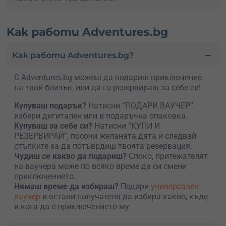
Kак работи Adventures.bg
Как работи Adventures.bg?
С Adventures.bg можеш да подариш приключение
на твой близък, или да го резервираш за себе си!
Купуваш подарък?
Натисни “ПОДАРИ ВАУЧЕР”,
избери дигитален или в подаръчна опаковка.
Kупуваш за себе си?
Натисни “КУПИ И
РЕЗЕРВИРАЙ”, посочи желаната дата и следвай
стъпките за да потъврдиш твоята резервация.
Чудиш се какво да подариш?
Споко, притежателят
на ваучера може по всяко време да си смени
приключението.
Нямаш време да избираш?
Подари
универсален
ваучер
и остави получателя да избира какво, къде
и кога да е приключението му.