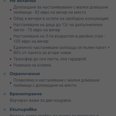
Не включва
Доплащане за настаняваване с малки домашни
любимци - 42 евро на вечер на място
Обяд и вечеря в хотела на свободна консумация
Настаняване на деца до 12г на допълнително
легло - 75 евро на вечер
Настаняване на 3-ти възрастен в двойна стая -
105 евро на вечер
Единично настаняване заплаща се пълен пакет +
80% от пакета за втори човек
Трансфер до ски писта, ски гардероб
Наемане на колела
Ограничения
Позволено е настаняване с малки домашни
любимци с доплащане на място.
Времетраене
Ваучерът важи за две нощувки.
Екипировка
Всичко, което трябва да знаеш за посоката и