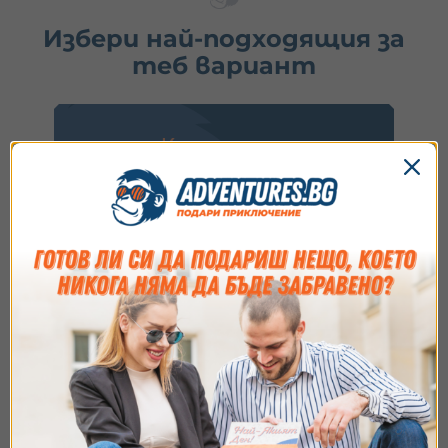
Избери най-подходящия за
теб вариант
Купи ваучер
1.
Избери ваучер
2.
Добави опаковка
3.
Напиши пожелание
Идеално за подарък или ако искаш да заявиш
резервация после.
Съгласие
Подробности
Относно
Виж опциите
Ние използваме бисквитки. Използваме
бисквитки и подобни технологии, за да осигурим
работата на уебсайта, да подобрим