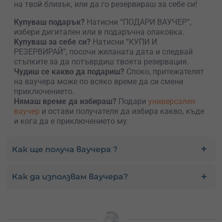
на твой близък, или да го резервираш за себе си!
Купуваш подарък?
Натисни “ПОДАРИ ВАУЧЕР”,
избери дигитален или в подаръчна опаковка.
Kупуваш за себе си?
Натисни “КУПИ И
РЕЗЕРВИРАЙ”, посочи желаната дата и следвай
стъпките за да потъврдиш твоята резервация.
Чудиш се какво да подариш?
Споко, притежателят
на ваучера може по всяко време да си смени
приключението.
Нямаш време да избираш?
Подари
универсален
ваучер
и остави получателя да избира какво, къде
и кога да е приключението му.
Как ще получа ваучера ?
Как да използвам ваучера?