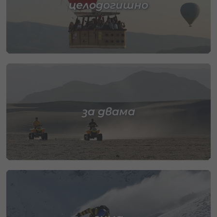
целодогишно
за двама