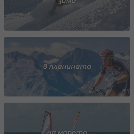
зима
в планината
на морето