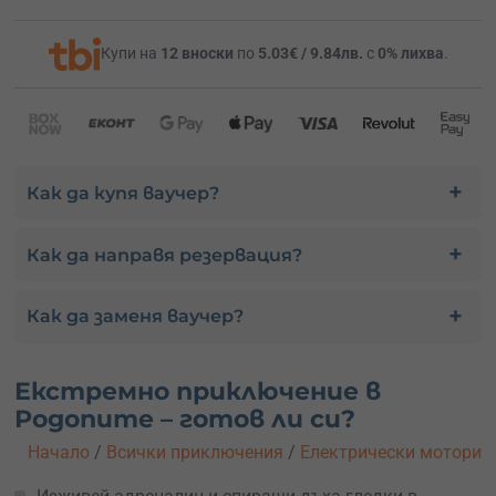
Купи на
12 вноски
по
5.03€ / 9.84лв.
с
0% лихва
.
Как да купя ваучер?
Как да направя резервация?
Как да заменя ваучер?
Екстремно приключение в
Родопите – готов ли си?
Начало
/
Всички приключения
/
Електрически мотори