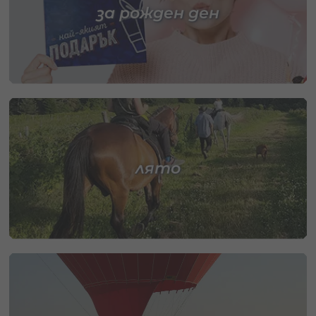
за рожден ден
лято