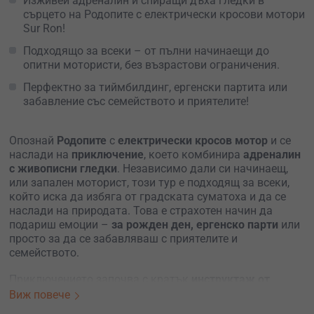
Изживей адреналин и спиращи дъха гледки в
сърцето на Родопите с електрически кросови мотори
Sur Ron!
Подходящо за всеки – от пълни начинаещи до
опитни мотористи, без възрастови ограничения.
Перфектно за тиймбилдинг, ергенски партита или
забавление със семейството и приятелите!
Опознай
Родопите
с
електрически кросов мотор
и се
наслади на
приключение
, което комбинира
адреналин
с живописни гледки
. Независимо дали си начинаещ,
или запален моторист, този тур е подходящ за всеки,
който иска да избяга от градската суматоха и да се
наслади на природата. Това е страхотен начин да
подариш емоции –
за рожден ден, ергенско парти
или
просто за да се забавляваш с приятелите и
семейството.
Приключението започва с кратък
инструктаж от
опитен водач
, който ще те запознае с основните
Виж повече
техники за управление на електрическия мотор. След