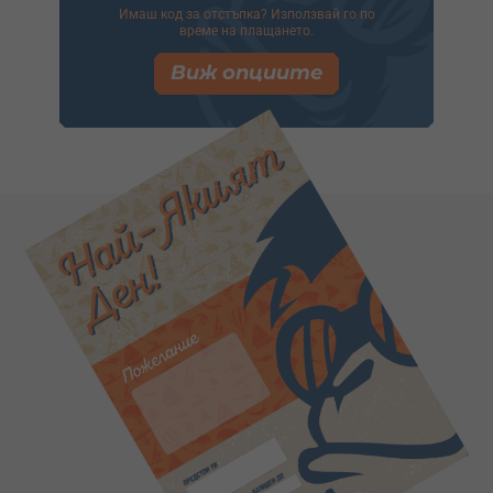
Имаш код за отстъпка? Използвай го по
време на плащането.
Виж опциите