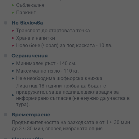
Съблекалня
Паркинг
Не включва
Транспорт до стартовата точка
Храна и напитки
Ново боне (чорап) за под каската - 10 лв.
Ограничения
Минимален ръст - 140 см.
Максимално тегло - 110 кг.
Не е необходима шофьорска книжка.
Лица под 18 години трябва да бъдат с
придружител, за да подпише декларация за
информирано съгласие (не е нужно да участва в
тура).
Времетраене
Продължителността на разходката е от 1 ч 30 мин
до 3 ч 30 мин, според избраната опция.