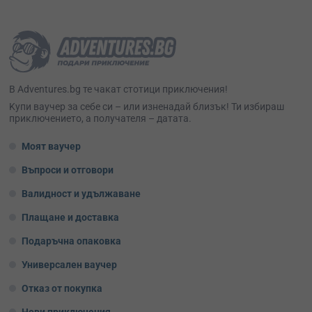
В Adventures.bg те чакат стотици приключения!
Kупи ваучер за себе си – или изненадай близък! Ти избираш
приключението, а получателя – датата.
Моят ваучер
Въпроси и отговори
Валидност и удължаване
Плащане и доставка
Подаръчна опаковка
Универсален ваучер
Отказ от покупка
Нови приключения