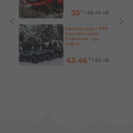
35
€
0 лв.
/
68.45 лв.
 в
Офроуд тур с АТВ
 за
под наем край
тни –
Етрополе – до
София
43.46
€
/
85 лв.
 лв.