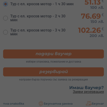
51.13
€
Тур с ел. кросов мотор - 1 ч 30 мин
100 лв.
76.69
€
Тур с ел. кросов мотор - 2 ч 30
мин
150 лв.
102.26
€
Тур с ел. кросов мотор - 3 ч 30
мин
200 лв.
подари ваучер
избери опаковка, пожелание и доставка
резервирай
направи бърза поръчка със заявка за резервация
Имаш ваучер?
Заяви резервация
овка
Безплатна замяна
Безплатна доставка