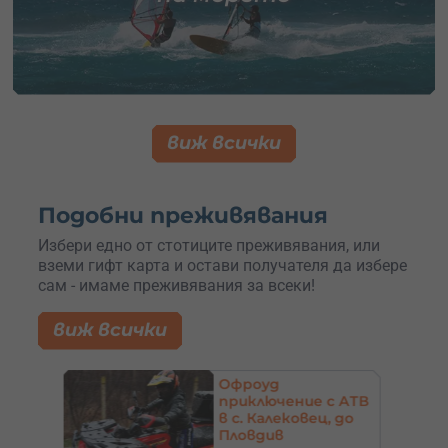
виж всички
Подобни преживявания
Избери едно от стотиците преживявания, или
вземи гифт карта и остави получателя да избере
сам - имаме преживявания за всеки!
виж всички
Офроуд
приключение с АТВ
в с. Калековец, до
рево
Пловдив