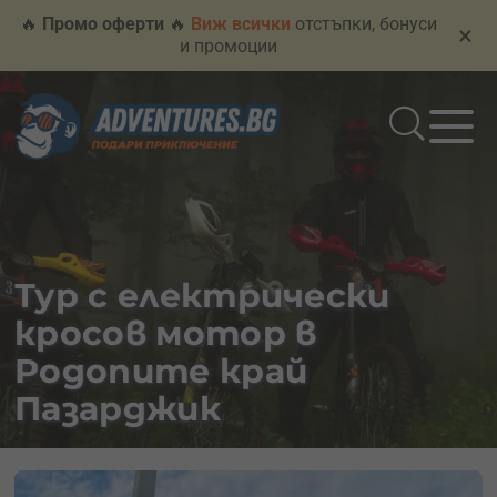
🔥
Промо оферти
🔥
Виж всички
отстъпки, бонуси
×
и промоции
Тур с електрически
кросов мотор в
Родопите край
Пазарджик