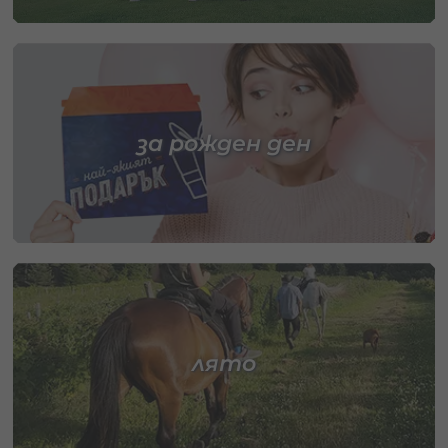
за рожден ден
лято