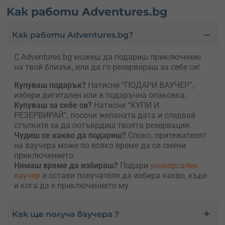
Kак работи Adventures.bg
Как работи Adventures.bg?
С Adventures.bg можеш да подариш приключение
на твой близък, или да го резервираш за себе си!
Купуваш подарък?
Натисни “ПОДАРИ ВАУЧЕР”,
избери дигитален или в подаръчна опаковка.
Kупуваш за себе си?
Натисни “КУПИ И
РЕЗЕРВИРАЙ”, посочи желаната дата и следвай
стъпките за да потъврдиш твоята резервация.
Чудиш се какво да подариш?
Споко, притежателят
на ваучера може по всяко време да си смени
приключението.
Нямаш време да избираш?
Подари
универсален
ваучер
и остави получателя да избира какво, къде
и кога да е приключението му.
Как ще получа ваучера ?