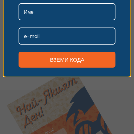
поверителност.
Имаш универсален ваучер
иливаучер за друго преживяване?
Въведи кода и следвай стъпките,
Приемам
за да заявиш резервация.
Персонализиране
Имаш код за отстъпка? Използвай го по
време на плащането.
Виж опциите
ВЗЕМИ КОДА