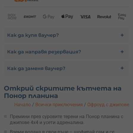
Как да купя ваучер?
Как да направя резервация?
Как да заменя ваучер?
Открий скритите кътчета на
Понор планина
Начало
/
Всички приключения
/
Офроуд с джипове
Премини през суровите терени на Понор планина с
джипове 4x4 и усети адреналина.
Вземи волана в свои ръце – шофирай сам и се