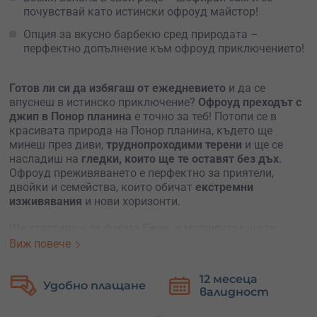
почувствай като истински офроуд майстор!
Опция за вкусно барбекю сред природата –
перфектно допълнение към офроуд приключението!
Готов ли си да избягаш от ежедневието
и да се
впуснеш в истинско приключение?
Офроуд преходът с
джип в Понор планина
е точно за теб! Потопи се в
красивата природа на Понор планина, където ще
минеш през диви,
труднопроходими терени
и ще се
насладиш на
гледки, които ще те оставят без дъх
.
Офроуд преживяването е перфектно за приятели,
двойки и семейства, които обичат
екстремни
изживявания
и нови хоризонти.
Ще стартираш от ферма Ежак, а маршрутът ще те
отведе към
параклис „Св. Петка“
или до
връх Вардище
Виж повече
– зависи от настроението на времето. Настъпваш
газта и навлизаш в дивата природа на Понор планина,
12 месеца
Безплатна
известна още като „
новата Витоша
„. Пътят не е за
валидност
замяна
всеки – тежък и с предизвикателни изкачвания,
понякога – кален. Но това прави преживяването