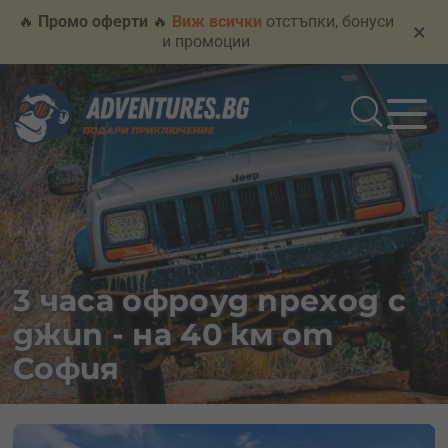
🔥
Промо оферти
🔥
Виж всички
отстъпки, бонуси
×
и промоции
3 часа офроуд преход с
джип - на 40 км от
София