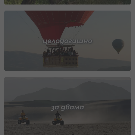
целодогишно
за двама