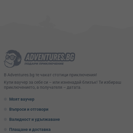
В Adventures.bg те чакат стотици приключения!
Kупи ваучер за себе си – или изненадай близък! Ти избираш
приключението, а получателя – датата.
Моят ваучер
Въпроси и отговори
Валидност и удължаване
Плащане и доставка