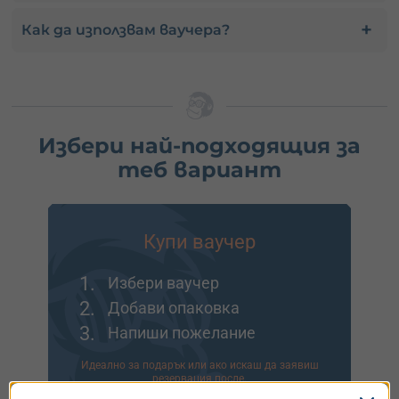
Как да използвам ваучера?
Избери най-подходящия за
теб вариант
Купи ваучер
1.
Избери ваучер
2.
Добави опаковка
3.
Напиши пожелание
Идеално за подарък или ако искаш да заявиш
резервация после.