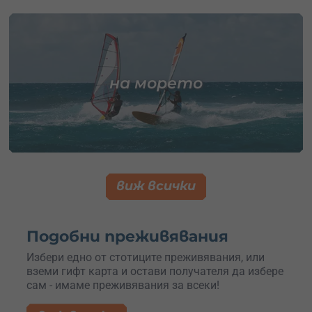
на морето
виж всички
Подобни преживявания
Избери едно от стотиците преживявания, или
вземи гифт карта и остави получателя да избере
сам - имаме преживявания за всеки!