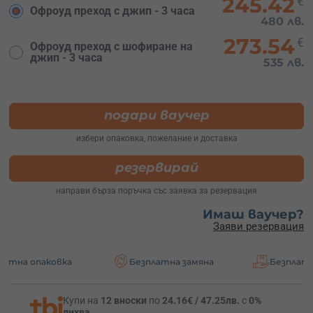
245.42
€
Офроуд преход с джип - 3 часа
480 лв.
273.54
€
Офроуд преход с шофиране на
джип - 3 часа
535 лв.
подари ваучер
избери опаковка, пожелание и доставка
резервирай
направи бърза поръчка със заявка за резервация
Имаш ваучер?
Заяви резервация
овка
Безплатна замяна
Безплатна доставк
Купи на
12 вноски
по
24.16€ / 47.25лв.
с
0%
лихва
.